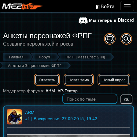
Войти
Togg
navig
Мы теперь в Discord
Анкеты персонажей ФРПГ
Создание персонажей игроков
Главная
Форум
ФРПГ [Mass Effect 2.IN]
Анкеты и Энциклопедия ФРПГ
Ответить
Новая тема
Новый опрос
Модератор форума:
ARM
,
АР-Гектар
ARM
#
1
| Воскресенье, 27.09.2015, 19:42