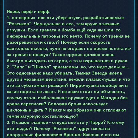
Нерф, нерф и нерф.
1. во-первых, все эти убер-штуки, разрабатываемые
"Розенков". Чем дальше в лес, тем круче огненные
игрушки. Если граната и бомба ещё куда ни шли, то
инфернальные патроны это нечто. Почему от трения не
разогревается и ствол? Почему если скорость
настолько высока, пули не сгорают во время полета из-
за трения о воздух? Такое оружие должно очень
быстро выходить из строя, а то и взрываться в руках.
2. "Зипо" и "Шквол" приемлимы, но, что идет дальше...
Это однозначно надо убирать. Темная Звезда имела
другой механизм действия, нежели плазмо-пушка, и что
это за субатомная реакция? Пирро-пушка вообще ни в
какие ворота не лезет. Я не знаю стоит ли объяснять,
почему столь имбалансное оружие едет в Магадан без
права переписки? Силовая броня использует
циклонные щиты? И каким же образом они отклоняют
температурную составляющую?
3. И самое главное - откуда всё это у Пирра? Кто ему
это выдал? Почему "Розенков" вдруг взяла на
вооружение философию Aperture Science и кто им