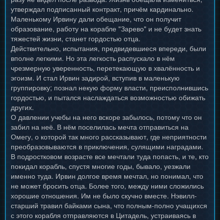
утверждал подписанный контракт, причём кардинально.
Маленькому Ирвину дали обещание, что он получит
образование, работу на корабле "Зарево" и не будет знать
тяжестей жизни, станет гордостью отца.
Действительно, испытания, предвидевшиеся впереди, были
вполне легкими. Но эта легкость распускало в нём
чрезмерную уверенность, перетекающую в хвалённость и
эгоизм. И стал Ирвин задирой, вступив в маленькую
группировку; познал некую форму власти, преисполнившись
гордостью, и пытался наслаждаться возможностью обижать
других.
О давлении учебы на него вскоре забылось, потому что он
забил на неё. В нём поселилась мечта отправиться на
Омегу, о которой так много рассказывают, где неприятности
преобразовываются в приключения, сулящими наградами.
В подростковом возрасте все мечтали туда попасть, и те, кто
покидал корабль, спустя многие годы, бывало, уезжали
именно туда. Ирвин долгое время мечтал, но понимал, что
не может бросить отца. Более того, между ними сложились
хорошие отношения. Им не было скучно вместе. Нэвилл-
старший травил байками сына, что полным-полно учащихся
с этого корабля отправляются в Цитадель, устраиваясь в