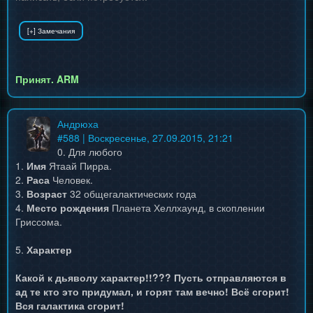
Принят. ARM
Андрюха
#
588
| Воскресенье, 27.09.2015, 21:21
0. Для любого
1.
Имя
Ятаай Пирра.
2.
Раса
Человек.
3.
Возраст
32 общегалактических года
4.
Место рождения
Планета Хеллхаунд, в скоплении
Гриссома.
5.
Характер
Какой к дьяволу характер!!??? Пусть отправляются в
ад те кто это придумал, и горят там вечно! Всё сгорит!
Вся галактика сгорит!