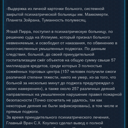
-Выдержка из личной карточки больного, системной
закрытой психиатрической больницы им. Маккомерти.
Планета Зойрана, Туманность полумесяц.
Ятаай Пирра, поступил в психиатрическую больницу, по
решению суда на Иллиуме, который признал больного
невменяемым, и освободил от наказания, по обвинению в
многочисленных умышленных поджогах. По данным
следствия, больной, до своей принудительной
госпитализации сжёг объектов на общую сумму свыше 57
миллиардов кредитов, среди которых 3 полностью
сожжённых торговых центра (157 человек получили ожоги
различной степени тяжести, никто не умер, из-за того, что
больной за несколько минут до поджога предупреждал о
своих намерениях), а также около 257 различных деяний
направленных на умышленное нарушение правил пожарной
безопасности (Точно сосчитать не удалось, так как
некоторые деяния не были зафиксированы), в том числе и
прямые поджоги.
За время принудительного психиатрического лечения,
Главный Врач С.Х. Коулинз сделал вывод о полной