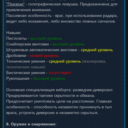
"Призрак"
- голографическая ловушка. Предназначена для
привлечения внимания.
Пассивная особенность - враг, при использовании радара,
видит либо искажения, либо множество ложных сигналов.
Навыки:
Пистолеты -
высокий уровень
Снайперские винтовки -
высокий уровень
Штурмовые автоматические винтовки -
средний уровень
Дробовики -
низкий уровень
Технические умения -
средний уровень
(маскировка,
технические навыки)
Биотические умения -
отсутствуют
Рукопашная -
Высокий уровень
Основная специализация киборга: разведчик-диверсант.
Придерживается тактики скрытности и обмана.
Предпочитает уничтожать цели на расстоянии. Главная
особенность - способность незаметно проникнуть в тыл
врага, устроить диверсию и незаметно скрыться.
8. Оружие и снаряжение
: