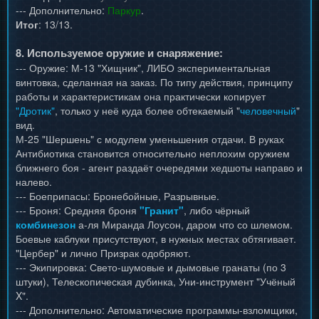
--- Дополнительно:
Паркур
.
Итог
: 13/13.
8. Используемое оружие и снаряжение:
--- Оружие: М-13 "Хищник", ЛИБО экспериментальная
винтовка, сделанная на заказ. По типу действия, принципу
работы и характеристикам она практически копирует
"Дротик"
, только у неё куда более обтекаемый "
человечный
"
вид.
М-25 "Шершень" с модулем уменьшения отдачи. В руках
Антибиотика становится относительно неплохим оружием
ближнего боя - агент раздаёт очередями хедшоты направо и
налево.
--- Боеприпасы: Бронебойные, Разрывные.
--- Броня: Средняя броня
"Гранит"
, либо чёрный
комбинезон
а-ля Миранда Лоусон, даром что со шлемом.
Боевые каблуки присутствуют, в нужных местах обтягивает.
"Цербер" и лично Призрак одобряют.
--- Экипировка: Свето-шумовые и дымовые гранаты (по 3
штуки), Телескопическая дубинка, Уни-инструмент "Учёный
X".
--- Дополнительно: Автоматические программы-взломщики,