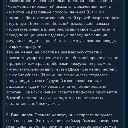
невозможности лечения больного. Установленный диагноз
"Чрезмерная пиромания" оказался злокачественным, и
несмотря на различные способы лечения (В т.ч. и с
помощью биотических способностей врачей-азари) эффект
отсутствует. Более того, больной показал себя весьма
изобретательным в плане реализации своего диагноза, и
перед помещением в отдельную палату наблюдения
умудрился поджечь целый этаж, замкнув электропроводку
по время прогулки.
Тем не менее, не смотря на чрезмерную страсть к
поджогам, умиротворение от огня, больной практически не
страдает иными расстройствами рассудка: он разумен,
интеллектуально-развит, честен (Даже чрезмерно честен),
не любит убивать (И даже, по возможности старается
предупредить всех в будущей в зоне возгорания, и
рассказать куда и как бежать от огня), эмоционально
спокоен... за исключением страсти к поджогам разумеется.
В какой-то степени даже жаль, что он на всю жизнь
останется в этой психушке...
6.
Внешность
Планета Хеллхоунд, неспроста получила
своё название. Этот вулканический мир был колонизирован
Альянсом, только по причине того, что своей экосистемой