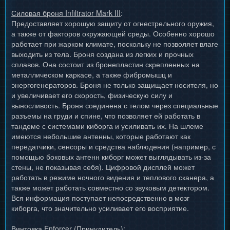
Силовая броня Infiltrator Mark III
:
Предоставляет хорошую защиту от огнестрельного оружия,
а также от факторов окружающей среды. Особенно хорошо
работает при жарком климате, поскольку не позволяет влаге
выходить из тела. Броня создана из легких и прочных
сплавов. Она состоит из бронепластин скрепленных на
металлическом каркасе, а также фибромышц и
энергогенераторов. Броня не только защищает носителя, но
и увеличивает его скорость, физическую силу и
выносливость. Броня соединена с телом через специальные
разъемы на груди и спине, что позволяет ей работать в
тандеме с системами киборга и усиливать их. На шлеме
имеются небольшие антенны, которые работают как
передатчики, сенсоры и средства наблюдения (например, с
помощью боковых антенн киборг может выглядывать из-за
стены, не показывая себя). Цифровой дисплей может
работать в режиме ночного видения и теплового сканера, а
также может работать совместно со звуковым детектором.
Вся информация поступает непосредственно в мозг
киборга, что значительно усиливает его восприятие.
Винтовка Enforcer (Принудитель)
: