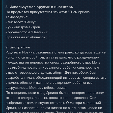
8. Используемое оружие и инвентарь
На предметах присутствуют этикетки "П-ль Ариакэ
Текнолоджис":
- пистолет "Райку"
- уни-инструментрон
- бронекостюм "Наемник"
Оранжевый комбинезон;
9. Биография
Родители Ирвина разошлись очень рано, когда тому ещё не
исполнился второй год, и так вышло, что с разделением
имущества он перепал на опеку разорённого отца. Мать
невзлюбила незапланированного ребёнка сильнее, чем
отца, отговорившего делать аборт. Для них обоих был
разработан план, объединяющий интересы, - сперва встать
с колен, обеспечиться, но с рождением ребёнка всё
разрушилось. Мечты, любовь, семья.
По специальности отец Ирвина был инженером, по стопам
которого следовал и сын, достаточно повзрослев. Они
выбрались с земли спустя пять лет. О матери маленький
Ирвин, как известно, почти ничего не знал, в том числе ни
разу не видел после развода. Жизнь обещала измениться,