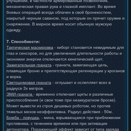
улучшений, в частности армированный позвоночник,
механическая правая рука и глазной имплант. Во время
боевых операций всегда облачен в свой бронекостюм,
накрытый черным саваном, под которым он прячет оружие и
снаряжение. В мирное время носит обычную мужскую
одежду.
7. Способности:
Тактическая маскировка
- киборг становится невидимым для
глаз и сенсоров, но для увеличения длительности работы и
экономии энергии отключается кинетический щит.
Зажигательная граната
- граната, зажигающая цель,
плавящая броню и препятствующая регенерации у кроганов
и ворка.
Светошумовая граната
- оглушает и ослепляет всех в
радиусе 3х метров.
ЭМИ-граната
- временно отключает щиты и различные
приспособления (и свои тоже при неаккуратном броске).
Может вывести из строя дешевых роботом, но против
тяжелых мехов неэффективна. Радиус действия - 50м.
Бомба - ловушка
, - мина, взрывающаяся при приближении
противника, с течением времени или при активации
детонатора. Поражающий эффект зависит от типа заряда