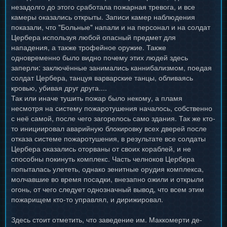
незадолго до этого сработала пожарная тревога, и все
камеры оказались открыты. Записи камер наблюдения
показали, что "Больные" напали и на персонал и на солдат
Цербера используя любой опасный предмет для
нападения, а также трофейное оружие. Также
одновременно было видно почему этих людей здесь
заперли: заключённые занимались каннибализмом, поедая
солдат Цербера, танцуя варварские танцы, обливаясь
кровью, убивая друг друга....
Так или иначе тушить пожар было некому, а пламя
несмотря на систему пожаротушения началось, собственно
с неё самой, после чего загорелось само здания. Так же кто-
то инициировал аварийную блокировку всех дверей после
отказа системе пожаротушения, в результате все солдаты
Цербера оказались оторваны от своих кораблей, и не
способны покинуть комплекс. Часть челноков Цербера
попыталась улететь, однако зенитные орудия комплекса,
молчавшие во время посадки, внезапно ожили и открыли
огонь, от чего следует однозначный вывод, что всем этим
пожарищем кто-то управлял, и дирижировал.
Здесь стоит отметить, что заведение им. Маккомерти де-