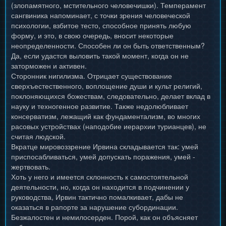
(злопамятного, мстительного человечишки). Темперамент
сангвиника напоминает, с точки зрения человеческой
психологии, взбитое тесто, способное принять любую
форму, и это, в свою очередь, вносит некоторые
неопределенности. Способен ли он быть ответственным?
Да, если удастся выловить такой момент, когда он не
заторможен и активен.
Сторонник нигилизма. Отрицает существование
сверхъестественного, воплощение души и культ религий,
поклоняющихся божествам, следовательно, делает вклад в
науку и техногенное развитие. Также недолюбливает
консерватизм, лежащий как фундаментализм, во многих
расовых устройствах (наподобие иерархии турианцев), не
считая людской.
Вкратце мировоззрение Ирвина складывается так: умей
приспосабливаться, умей допускать поражения, умей -
жертвовать.
Хоть у него и имеется склонность к самостоятельной
деятельности, но, когда он находится в подчинении у
руководства, Ирвин тактично помалкивает, дабы не
оказаться в рапорте за нарушение субординации.
Безжалостен и немилосерден. Порой, как он объясняет