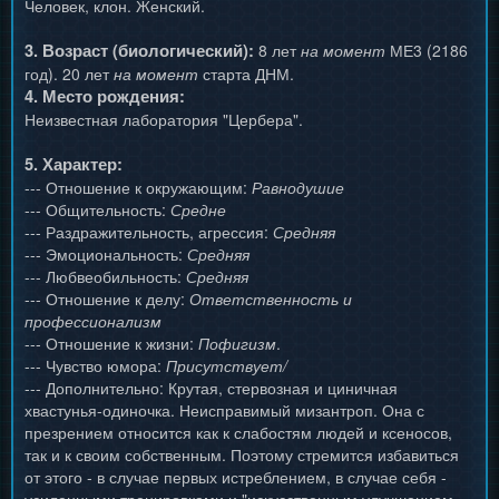
Человек, клон. Женский.
3. Возраст (биологический):
8 лет
на момент
МЕ3 (2186
год). 20 лет
на момент
старта ДНМ.
4. Место рождения:
Неизвестная лаборатория "Цербера".
5. Характер:
--- Отношение к окружающим:
Равнодушие
--- Общительность:
Средне
--- Раздражительность, агрессия:
Средняя
--- Эмоциональность:
Средняя
--- Любвеобильность:
Средняя
--- Отношение к делу:
Ответственность и
профессионализм
--- Отношение к жизни:
Пофигизм
.
--- Чувство юмора:
Присутствует/
--- Дополнительно: Крутая, стервозная и циничная
хвастунья-одиночка. Неисправимый мизантроп. Она с
презрением относится как к слабостям людей и ксеносов,
так и к своим собственным. Поэтому стремится избавиться
от этого - в случае первых истреблением, в случае себя -