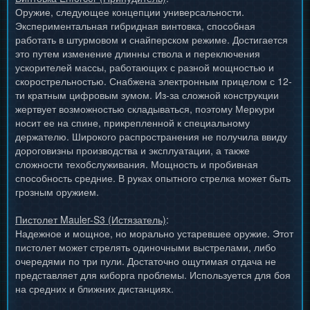
Оружие, следующее концепции универсальности.
Экспериментальная гибридная винтовка, способная
работать в штурмовом и снайперском режиме. Достигается
это путем изменение длинны ствола и переключения
ускорителей массы, работающих с разной мощностью и
скорострельностью. Снабжена электронным прицелом с 12-
ти кратным цифровым зумом. Из-за сложной конструкции
жертвует возможностью складываться, поэтому Меркури
носит ее на спине, прикрепленной к специальному
держателю. Широкого распространения не получила ввиду
дороговизны производства и эксплуатации, а также
сложности техобслуживания. Мощность и пробивная
способность средние. В руках опытного стрелка может быть
грозным оружием.
Пистолет Mauler-S3 (Истязатель)
:
Надежное и мощное, но морально устаревшее оружие. Этот
пистолет может стрелять одиночными выстрелами, либо
очередями по три пули. Достаточно ощутимая отдача не
представляет для киборга проблемы. Используется для боя
на средних и ближних дистанциях.