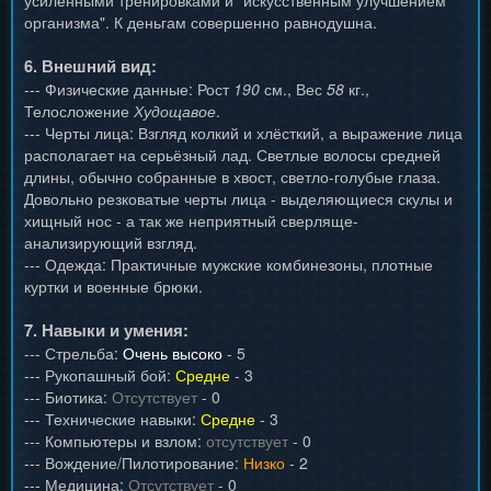
усиленными тренировками и "искусственным улучшением
организма". К деньгам совершенно равнодушна.
6. Внешний вид:
--- Физические данные: Рост
190
см., Вес
58
кг.,
Телосложение
Худощавое
.
--- Черты лица: Взгляд колкий и хлёсткий, а выражение лица
располагает на серьёзный лад. Светлые волосы средней
длины, обычно собранные в хвост, светло-голубые глаза.
Довольно резковатые черты лица - выделяющиеся скулы и
хищный нос - а так же неприятный сверляще-
анализирующий взгляд.
--- Одежда: Практичные мужские комбинезоны, плотные
куртки и военные брюки.
7. Навыки и умения:
--- Стрельба:
Очень высоко
- 5
--- Рукопашный бой:
Средне
- 3
--- Биотика:
Отсутствует
- 0
--- Технические навыки:
Средне
- 3
--- Компьютеры и взлом:
отсутствует
- 0
--- Вождение/Пилотирование:
Низко
- 2
--- Медицина:
Отсутствует
- 0