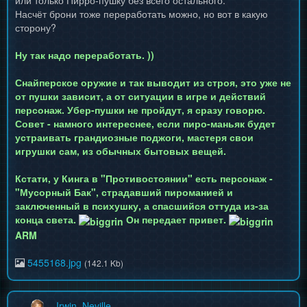
или только Пирро-пушку без всего остального.
Насчёт брони тоже переработать можно, но вот в какую
сторону?
Ну так надо переработать. ))
Снайперское оружие и так выводит из строя, это уже не
от пушки зависит, а от ситуации в игре и действий
персонаж. Убер-пушки не пройдут, я сразу говорю.
Совет - намного интереснее, если пиро-маньяк будет
устраивать грандиозные поджоги, мастеря свои
игрушки сам, из обычных бытовых вещей.
Кстати, у Кинга в "Противостоянии" есть персонаж -
"Мусорный Бак", страдавший пироманией и
заключенный в психушку, а спасшийся оттуда из-за
конца света.
Он передает привет.
ARM
5455168.jpg
(142.1 Kb)
Irwin_Neville