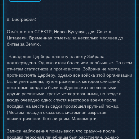
9. Биография:
Отчёт агента СПЕКТР, Ниоса Вулушуа, для Совета
Цитадели. Временная отметка: за несколько месяцев до
битвы за Землю.
-Нападение Цербера планету планету Зойрана
подтверждено. Однако итоги более чем необычные. По всем
отчётам статистиков и прогнозистов, Зойрана не могла
противостоять Церберу, однако все войска этой организации
были уничтожены, путём различных методов сжигания:
некоторые солдаты были найденными повешенными,
другие распятыми, третье четвертованными, но везде и
всюду очевидно одно: спустя некоторое время после
посадки, на месте высадки произошёл крупный пожар.
(Местом посадки оказалась системная закрытая
психиатрическая больница им. Маккомерти.
Записи наблюдения показывают, что сразу-же после
посадки персонал лечебницы был расстрелян, однако