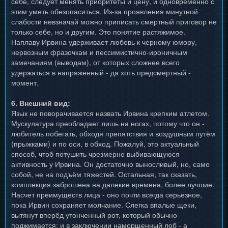
себе, следует менять приоритеты и цену, и одновременно с
этим уметь обезопаситься. Из-за проявления минутной
слабости невзначай можно приписать смертный приговор не
только себе, но и другим. Это понятие растяжимое.
Наплаву Ирвина удерживает любовь к черному юмору,
нервозным фразочкам и пессимистично-ироничным
замечаниям (выводам), от которых сложнее всего
удержаться в напряженный - да хоть предсмертный -
момент.
6. Внешний вид:
Язык не поворачивается назвать Ирвина крепким атлетом.
Мускулатура преобладает лишь на ногах, потому что он -
любитель побегать, обходя препятствия и воздушным путём
(прыжками) и по оси, в обход. Пожалуй, это актуальный
способ, чтоб потушить чрезмерно выбивающуюся
активность у Ирвина. Он достаточно выносливый, но, само
собой, не на подъём тяжестей. Остальная, так сказать,
комплекция заброшена на далекие времена, более лучшие.
Насчет преимуществ лица - оно почти всегда серьезное,
пока Ирвин сохраняет молчание. Слегка впалые щеки,
вытянут вперёд утонченный рот, который обычно
поджимается; и в заключении наморщенный лоб - а