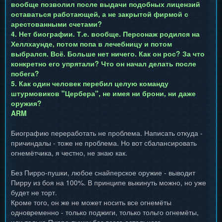
вообще позволил после выдачи подобных лицензий
оставаться работающей, а не закрытой фирмой с
арестованными счетами?
4. Нет биографии. Т.е. вообще. Персонаж родился на
Хеллхаунде, потом попа в лечебницу и потом
выбрался. Всё. Больше нет ничего. Как он рос? За что
конкретно его упрятали? Что он начал делать после
побега?
5. Как один человек перебил целую команду
штурмовиков "Цербера", не имея ни брони, ни даже
оружия?
ARM
Биографию переработать не проблема. Написать откуда -
причиндалы - тоже не проблема. Но вот сбалансировать
огнемётчика, я честно, не знаю как.
Без Пирро-пушки, любое снайперское оружие - выводит
Пирру из боя на 100%. В принципе выкинуть можно, но уже
будет не торт.
Кроме того, он же не может носить все огнемёты
одновременно - только поджиги, только тольго огнемёты,