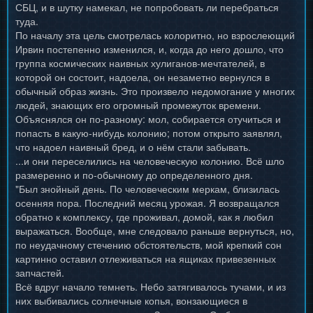
СБЦ, и в шутку намекал, не попробовать ли перебраться
туда.
По началу эта цель смотрелась колоритно, но взрослеющий
Ирвин постепенно изменился, и, когда до него дошло, что
группа космических наивных хулиганов-мечтателей, в
которой он состоит, надоела, он незаметно вернулся в
обычный образ жизнь. Это произвело недомогание у многих
людей, знающих его огромный промежуток времени.
Объяснялся он по-разному: мол, собирается отучиться и
попасть в какую-нибудь колонию; потом открыто заявлял,
что надоел наивный бред, и о нём стали забывать.
...и они переселились на человеческую колонию. Всё шло
размеренно и по-обычному до определенного дня.
"Был знойный день. По человеческим меркам, близилась
осенняя пора. Последний месяц урожая. Я возвращался
обратно к комплексу, где проживал, домой, как я любил
выражаться. Вообще, мне следовало раньше вернуться, но,
по неудачному стечению обстоятельств, мой крепкий сон
картинно оставил отлеживаться на ящиках привезенных
запчастей.
Всё вдруг начало темнеть. Небо затягивалось тучами, и из
них выбивались солнечные копья, вонзающиеся в