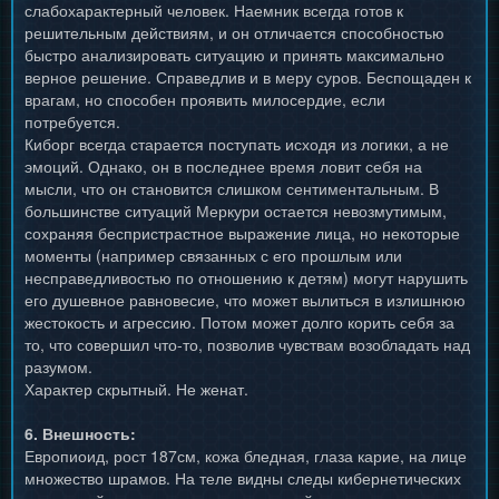
слабохарактерный человек. Наемник всегда готов к
решительным действиям, и он отличается способностью
быстро анализировать ситуацию и принять максимально
верное решение. Справедлив и в меру суров. Беспощаден к
врагам, но способен проявить милосердие, если
потребуется.
Киборг всегда старается поступать исходя из логики, а не
эмоций. Однако, он в последнее время ловит себя на
мысли, что он становится слишком сентиментальным. В
большинстве ситуаций Меркури остается невозмутимым,
сохраняя беспристрастное выражение лица, но некоторые
моменты (например связанных с его прошлым или
несправедливостью по отношению к детям) могут нарушить
его душевное равновесие, что может вылиться в излишнюю
жестокость и агрессию. Потом может долго корить себя за
то, что совершил что-то, позволив чувствам возобладать над
разумом.
Характер скрытный. Не женат.
6. Внешность:
Европиоид, рост 187см, кожа бледная, глаза карие, на лице
множество шрамов. На теле видны следы кибернетических