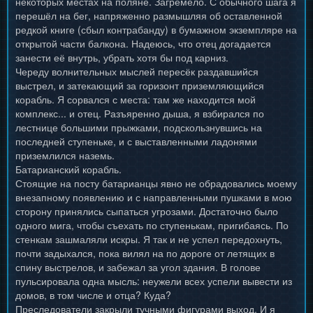
некоторых местах на поляне. Загремело. С обычного шага я
перешёл на бег, напряженно размышляя об оставленной
редкой книге (сбыл контрабанду) в бумажном экземпляре на
открытой части балкона. Надеюсь, что отец догадается
занести её внутрь, убрать хотя бы под карниз.
Череду волнительных мыслей пересёк раздавшийся
выстрел, и затекающий за горизонт приземляющийся
корабль. Я сорвался с места: там же находится мой
комплекс... и отец. Разъяренно дыша, я взбирался по
лестнице большими прыжками, подскользнувшись на
последней ступеньке, и с выставленными ладонями
приземлился наземь.
Батарианский корабль.
Стоящие на посту батарианцы явно не обрадовались моему
внезапному появлению и с направленными пушками в мою
сторону принялись сыпаться угрозами. Достаточно было
одного мига, чтобы съехать по ступенькам, пригибаясь. По
стенкам зашмаляли искры. Я так и не успел передохнуть,
почти задыхался, пока вилял на по дороге от летящих в
спину выстрелов, и забежал за угол здания. В голове
пульсировала одна мысль: неужели всех успели вывести из
домов, в том числе и отца? Куда?
Преследователи закрыли тучными фигурами выход. И я