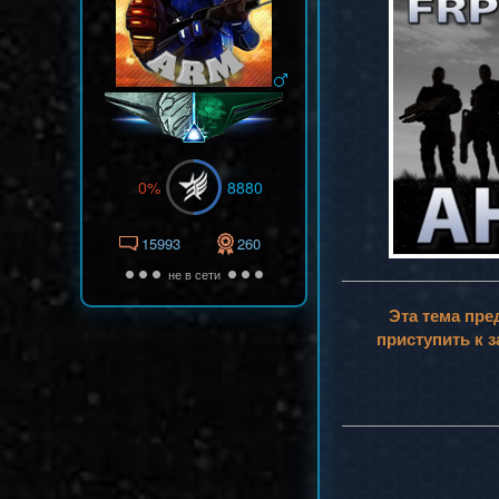
0%
8880
15993
260
не в сети
Эта тема пре
приступить к 