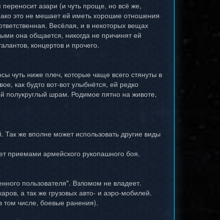
 переносит азари (и чуть проще, но всё же,
нако это не мешает ей иметь хорошие отношения
тветственная. Весёлая, и в некоторых вещах
орыми она общается, никогда не причинят ей
талантов, концертов и прочего.
сы чуть ниже плеч, которые чаще всего стянуты в
е, как будто вот-вот улыбнётся, ей редко
ой полукруглый шрам. Родимое пятно на животе,
й. Так же вполне может использовать другие виды
еет приемами армейского рукопашного боя.
енного пользователя". Взломом не владеет.
ров, а так же грузовых авто- и аэро-мобилей.
 том числе, боевые ранения).