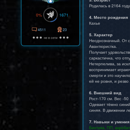
Родилась в 2164 году
0%
1671
4. Место рождения
Кахье
4511
23
5. Характер
не в сети
Неоднозначный. От с
Авантюристка.
Получает удовольств
саркастична, что от
Нетерпелива, за искл
воспринимает играюч
смерти и это научило
ей не ровня, и резв
6. Внешний вид
Рост-170 см. Вес -50
Одевает тёмно синий
синяя. В движении ле
7. Навыки и умения
Биотика, ПП, акроба