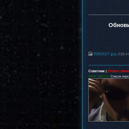
Обнови
8982627.jpg
(120.4 
Советник
||
Ответствен
ФРПГ [ME2.in]:
Список пер