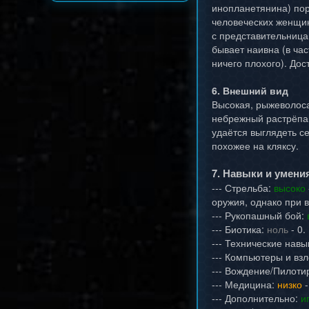
инопланетянина) порв
человеческих женщин
с представительница
бывает наивна (в час
ничего плохого). Дос
6. Внешний вид
Высокая, рыжеволоса
небрежный растрёпан
удаётся выглядеть с
похожее на кляксу.
7. Навыки и умени
--- Стрельба:
высоко
оружия, однако при 
--- Рукопашный бой:
--- Биотика:
ноль
- 0.
--- Технические навы
--- Компьютеры и вз
--- Вождение/Пилоти
--- Медицина:
низко
-
--- Дополнительно:
и