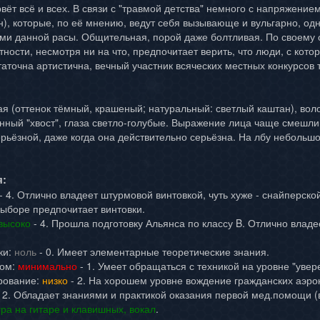
ёт всё и всех. В связи с "травмой детства" немного с напряжением
), которые, по её мнению, ведут себя вызывающе и вульгарно, од
ми данной расы. Общительная, порой даже болтливая. По своему о
тности, несмотря ни на что, предпочитает верить, что люди, с кот
таточна артистична, вечный участник всяческих местных конкурсов 
я (оттенок тёмный, крашеный; натуральный: светлый каштан), воло
ный "хвост", глаза светло-голубые. Выражение лица чаще смешливо
ерьёзной, даже когда она действительно серьёзна. На лбу небольш
я:
- 4. Отлично владеет штурмовой винтовкой, чуть хуже - снайперско
выборе предпочитает винтовки.
высоко
- 4. Прошла подготовку Альянса по классу B. Отлично влад
ки:
ноль
- 0. Имеет элементарные теоретические знания.
лом:
минимально
- 1. Умеет обращаться с техникой на уровне "увер
рование:
низко
- 2. На хорошем уровне вождение гражданских аэрока
 2. Обладает знаниями и практикой оказания первой мед.помощи (в
гра на гитаре и клавишных, вокал
.