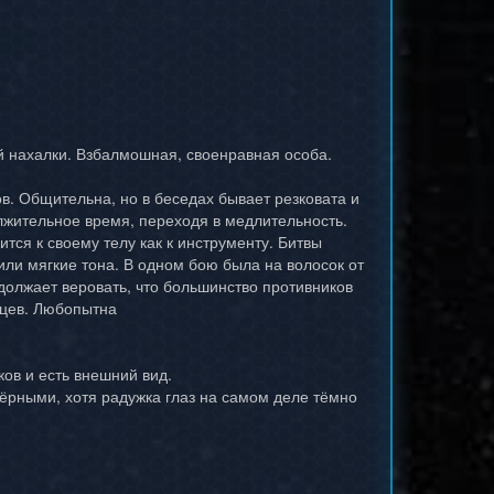
 нахалки. Взбалмошная, своенравная особа.
в. Общительна, но в беседах бывает резковата и
олжительное время, переходя в медлительность.
тся к своему телу как к инструменту. Битвы
ли мягкие тона. В одном бою была на волосок от
одолжает веровать, что большинство противников
нцев. Любопытна
ков и есть внешний вид.
ёрными, хотя радужка глаз на самом деле тёмно