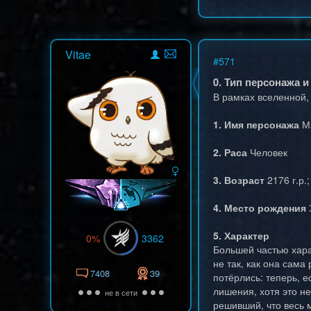
Vitae
#
571
0. Тип персонажа и
В рамках вселенной,
1. Имя персонажа
Мэ
2. Раса
Человек
3. Возраст
2176 г.р.
4. Место рождения
5. Характер
0%
3362
Большей частью харак
не так, как она сама
7408
39
потёрлись: теперь, е
лишения, хотя это н
не в сети
решивший, что весь м