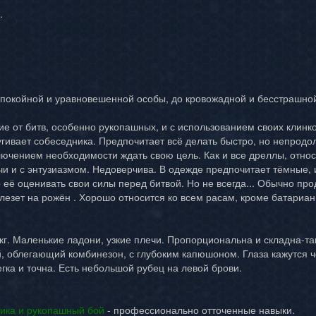
.
покойной и уравновешенной особы, до кровожадной и бесстрашной
ие от битв, особенно рукопашных, и с использованием своих клинко
пугивает собеседника. Предпочитает всё делать быстро, но непрод
ючением необходимости ждать свою цель. Как и все дреллы, относи
и и с энтузиазмом. Недоверчива. В одежде предпочитает тёмные, и
 её оценивать свои силы перед битвой. Но не всегда... Обычно пр
о лезет на рожён . Хорошо относится ко всем расам, кроме батариа
 кг. Маленькие ладони, узкие плечи. Пропорциональна и складна-та
, облегающий комбинезон, с глубоким капюшоном. Глаза кажутся ч
гка и точна. Есть небольшой рубец на левой брови.
тика и рукопашный бой
- профессионально отточенные навыки.