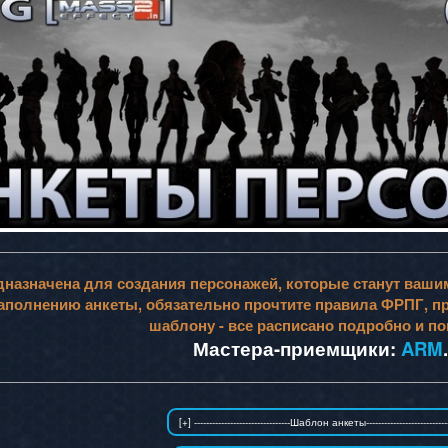
дназначена для создания персонажей, которые станут вашими
заполнению анкеты, обязательно прочтите правила ФРПГ, пр
шаблону - все расписано подробно и по
Мастера-приемщики:
ARM
.