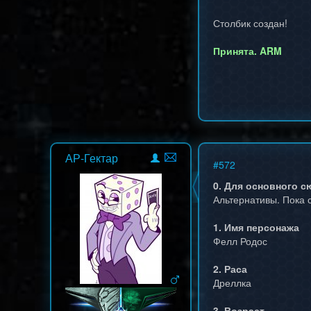
Столбик создан!
Принята. ARM
АР-Гектар
#
572
0. Для основного 
Альтернативы. Пока 
1. Имя персонажа
Фелл Родос
2. Раса
Дреллка
3. Возраст