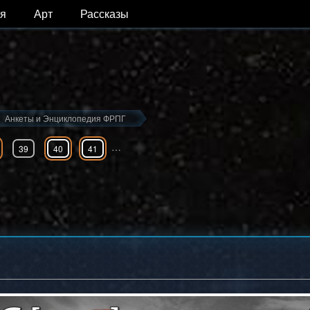
я
Арт
Рассказы
Анкеты и Энциклопедия ФРПГ
…
39
40
41