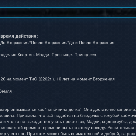
 время действия:
 До Вторжения//После Вторжения//До и После Вторжения
дделин Квартон. Мэдди. Прозвище: Принцесса.
; 26 на момент ТиО (2202г.), 10 лет на момент Вторжения
Земля
тер описывается как "папочкина дочка". Она достаточно капризна, 
 решила. Привыкла, что всё подаётся на блюдечке с голубой каёмоч
сли что-то не выходит получить просто так, Мэдди, сцепив зубы, д
е мешает ей время от времени ныть по этому поводу. Решительная 
ир у его ног. При этом может быть внимательной и доброй, за родн