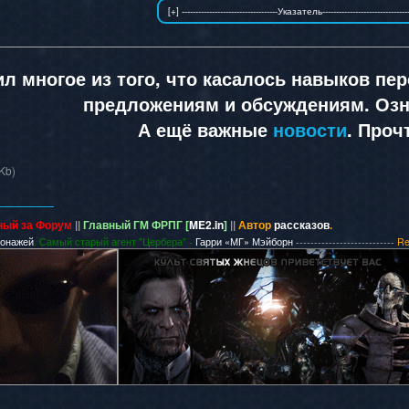
л многое из того, что касалось навыков пе
предложениям и обсуждениям. Озн
А ещё важные
новости
. Проч
Kb)
ный за Форум
||
Главный ГМ ФРПГ [
ME2.in
]
||
Автор
рассказов
.
сонажей
. Самый старый агент "Цербера" -
Гарри «МГ» Мэйборн
---------------------------
Re