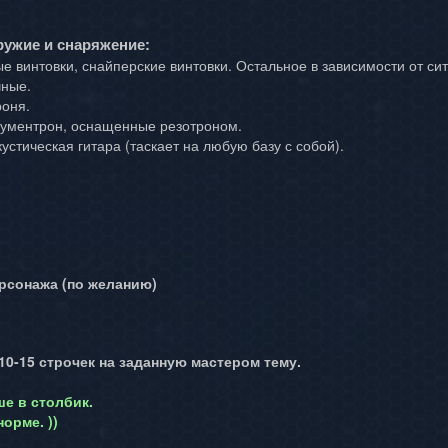
ружие и снаряжение:
е винтовки, снайперские винтовки. Остальное в зависимости от си
чные.
роня.
трументрон, оснащенные резотроном.
кустическая гитара (таскает на любую базу с собой).
ерсонажа (по желанию)
 10-15 строчек на заданную мастером тему.
е в столбик.
орме. ))