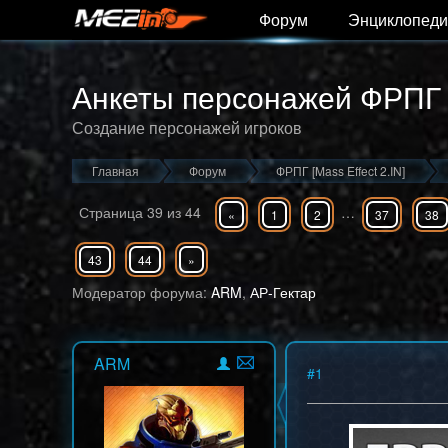
Форум
Энциклопеди
Анкеты персонажей ФРПГ
Создание персонажей игроков
Главная
Форум
ФРПГ [Mass Effect 2.IN]
Страница
39
из
44
…
«
1
2
37
38
43
44
»
Модератор форума:
ARM
,
АР-Гектар
ARM
#
1