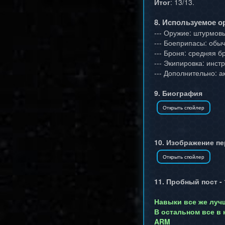
Итог
: 13/13.
8. Используемое о
--- Оружие: штурмовы
--- Боеприпасы: обы
--- Броня: средняя б
--- Экипировка: инс
--- Дополнительно: а
9. Биография
10. Изображение п
11. Пробный пост -
Навыки все же лучш
В остальном все в н
ARM