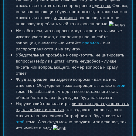
отказаться от ответа на вопрос ровно
один раз.
Однако,
если вопрошающие будут повторяться, то также можно
отказаться от всех
идентичных
вопросов, так что не
надо злоупотреблять чьей-то откровенностью
Не забываем, что вопросы могут затрагивать личные
чувства участников, а троллинг у нас на сайте
запрещен, внимательно читайте
правила
- они
распространяются и на эту игру.
Убедительная просьба
не оверквотить
, не цитировать
вопросы (зебру из цитат читать неудобно) - лучше
писать ник вопрошающего, номер вопроса и сразу
ответ.
Флуд запрещен
: вы задаете вопросы - вам на них
отвечают. Обсуждения тоже запрещены, только в
этой
теме. Не забывайте, что для всего остального есть
общая болталка, за флуд здесь буду наказывать.
Нарушивший правила игры
лишается права участвовать
в дальнейших интервью
: как задавать вопросы, так и
отвечать на них, список "штрафников" будет висеть в
этой
теме. А за флуд можно получить и замечание, так
что имейте в виду
.