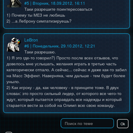
#
5
| Вторник, 18.09.2012, 16:11
Таки разрешите поинтересоваться
1) Почему ты МЕ3 не любишь
2) ...а Леброну симпатизируешь?
LeBron
#
6
| Понедельник, 29.10.2012, 12:21
Таки разрешаю.
1) Я это где-то говорил?) Просто после всех отзывов, что
довелось мне услышать, желания играть в третью часть
категорически отпало. А сейчас... сейчас я даже как-то забил
на Масс Эффект. Наверняка, чем дальше - тем будет более
уныло.
2) Как игроку - да, как человеку - в принципе тоже. В двух
словах: это просто сильный лидер, от которого все чего-то
ждут, который пытается оправдать все надежды и который
старается вести за собой на Олимп всю свою команду.