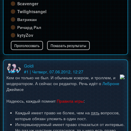
Scavenger
Twilightsangel
Ватрикан
Ричард Рал
kytyZov
Goldi
#
1
| Четверг, 07.06.2012, 12:27
Кем он только не был. И обычным юзером, и троллем, и
модератором. А сейчас он редактор. Речь идёт о
ЛеБроне
Джеймсе
Надеюсь, каждый помнит
Правила игры
:
Каждый имеет право не более, чем на
пять
вопросов,
которые обязан уложить в один пост.
Интервьюируемый имеет право отказаться от интервью.
Но раз уж участник согласился, то у него есть право