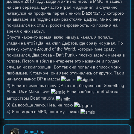
далеком 2010 году, когда я активно играл в ММО, я зашел
на сайт сервера, где часто играл и админил, и случайно
наткнулся на профиль парня с ником Blazer321, у которого
на аватаре и в подписи как раз стояли Дафты. Мне очень
понравился их стиль, роботизированость, но позже я на
время о них забыл.
Cпустя какое-то время, включив муз. канал, я попал...
угадай на что?) Да, на клип Дафтов, где сразу их узнал. По
телеку крутили Around of the World, который мне сразу
понравился. Два слова - Daft Punk - плотно засели у меня в
голове. Потом я вбил в интернете это название и полдня
слушал их композиции. Вот так они попали в список моих
любимцев. К тому же, они явно отличались от других. Так и
начался вынос DP в массы
2) Если ты имеешь ввиду DP, то это, безусловно, Something
About Us и Make Love
Если вообще, то Strobe за
авторством Deadmau5'а
3) Да вообще легко. Неа, не горю
4) Я не играл в МЕ3, поэтому - никак
Дядя_Лир