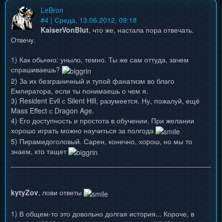
LeBron
#
4
| Среда, 13.06.2012, 09:18
KaiserVonBlut
, что же, настала пора отвечать.
Отвечу.
1) Как обычно: уныло, темно. Ты же сам оттуда, зачем
спрашиваешь?
2) За их безграничный и тупой фанатизм во благо
Емпиратора, если ты понимаешь о чем я.
3) Resident Evil с Silent Hill, разумеется. Ну, пожалуй, ещё
Mass Effect с Dragon Age.
4) Его доступность и простота в обучении. При желании
хорошо играть можно научиться за полгода
5) Пирамидоголовый. Сарен, конечно, хорош, но мы то
знаем, кто тащет
kytyZov
, лови ответы
1) В общем-то это довольно долгая история... Короче, в