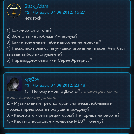
Black_Adam
#
2
| Четверг, 07.06.2012, 15:27
let's rock
1) Как живётся в Тени?
2) ЗА что ты не любишь Империум?
3) Какие вселенные тебе наиболее интересны?
4) Насколько помню, ты учишься играть на гитаре. Чем был
вызван выбор инструмента?
5) Пирамидоголовый или Сарен Артериус?
kytyZov
#
3
| Четверг, 07.06.2012, 23:48
1. - Почему именно Дафты?
не смотри так на
меня, давно хочу узнать
2. - Музыкальный трек, которой считаешь любимым и
можешь предложить послушать каждому?
3. - Какого это - быть редактором? Не горишь на работе?
4. - Как ты относишься к концовке МЕ3? Почему?