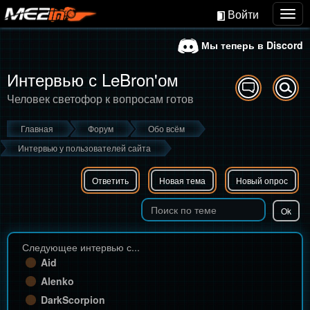
Войти
Togg
navig
Мы теперь в Discord
Интервью с LeBron'ом
Человек светофор к вопросам готов
Главная
Форум
Обо всём
Интервью у пользователей сайта
Ответить
Новая тема
Новый опрос
Следующее интервью с...
Aid
Alenko
DarkScorpion