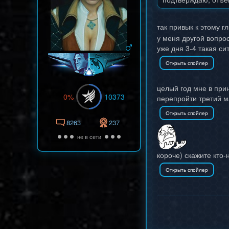
так привык к этому г
у меня другой вопро
уже дня 3-4 такая си
целый год мне в при
0%
10373
перепройти третий 
8263
237
не в сети
короче) скажите кто-