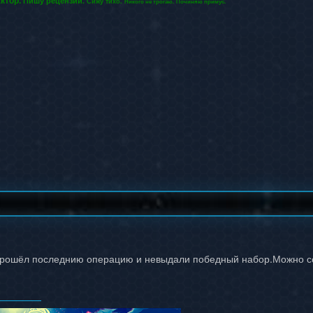
ктор.
Пишу рецензии.
Сижу тихо.
Никого не трогаю.
Починяю примус.
рошёл последнию операцию и невыдали победный набор.Можно ссы