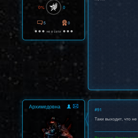
0%
0
5
0
не в сети
Архимедовна
#
91
Таки выходит, что н
Редактор.