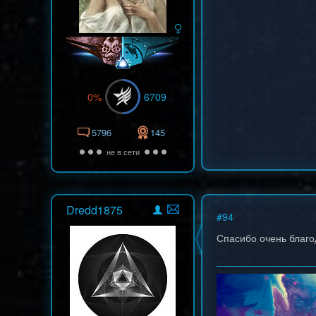
0%
6709
5796
145
не в сети
Dredd1875
#
94
Спасибо очень благ