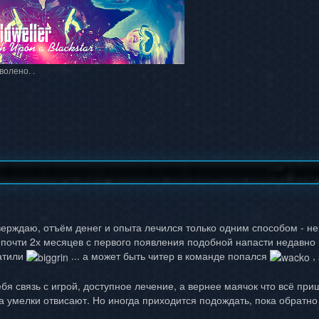
волено. .
верждаю, отъём денег и опыта лечился только одним способом - 
 почти 2х месяцев с первого появления подобной напасти недавно 
атили
... а может быть читер в команде попался
,
тебя связь с игрой, доступное лечение, а вернее маячок что всё п
да умелки отвисают. Но иногда приходится подождать, пока обратно