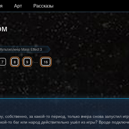
я
Арт
Рассказы
ом
Мультиплеер Mass Effect 3
…
7
8
9
16
у, собственно, за какой-то период, только вчера снова запустил игр
акой-то баг или народ действительно ушёл из игры? Вроде подключе