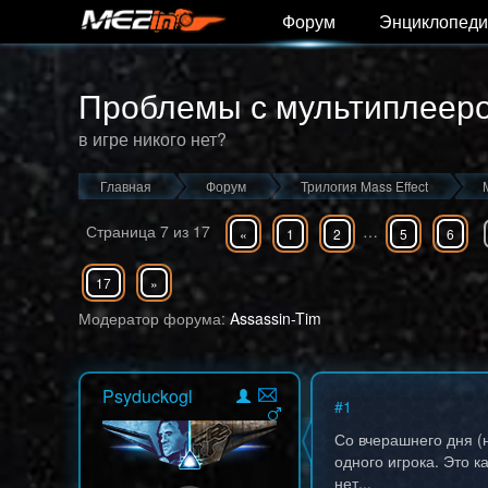
Форум
Энциклопеди
Проблемы с мультиплеер
в игре никого нет?
Главная
Форум
Трилогия Mass Effect
Страница
7
из
17
…
«
1
2
5
6
17
»
Модератор форума:
Assassin-Tim
Psyduckogl
#
1
Со вчерашнего дня (н
одного игрока. Это к
нет...