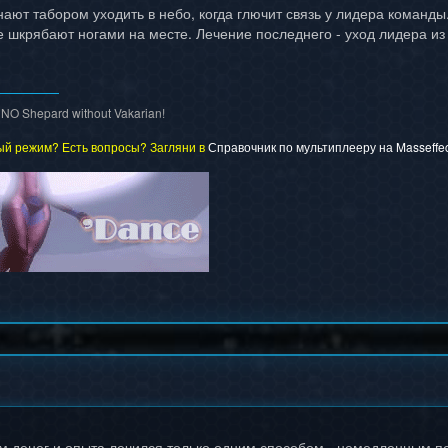
инают табором уходить в небо, когда глючит связь у лидера команд
се шкрябают ногами на месте. Лечение последнего - уход лидера из
 NO Shepard without Vakarian!
й режим? Есть вопросы? Загляни в
Справочник по мультиплееру на Masseffec
м денег и опыта лечился только одним способом - немедленным п