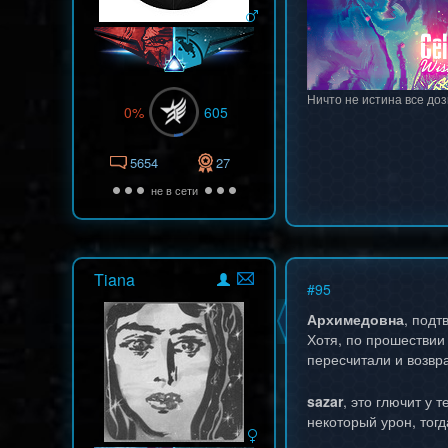
Ничто не истина все доз
0%
605
5654
27
не в сети
Tiana
#
95
Архимедовна
, подт
Хотя, по прошествии
пересчитали и возвр
sazar
, это глючит у 
некоторый урон, тог