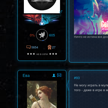
0%
605
Ничто не истина все доз
5654
27
не в сети
Ева
#
93
Не могу играть в мул
того - даже в игре в 