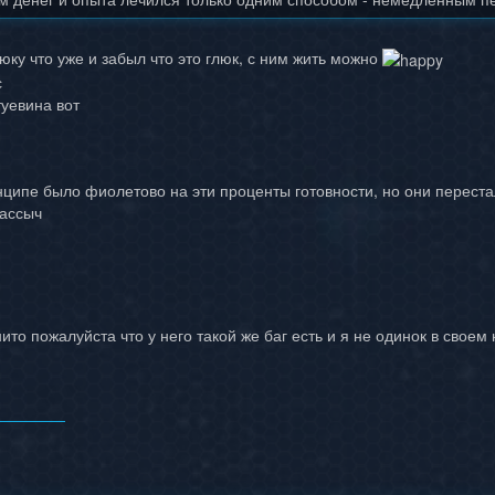
люку что уже и забыл что это глюк, с ним жить можно
с
туевина вот
нципе было фиолетово на эти проценты готовности, но они переста
массыч
нито пожалуйста что у него такой же баг есть и я не одинок в своем