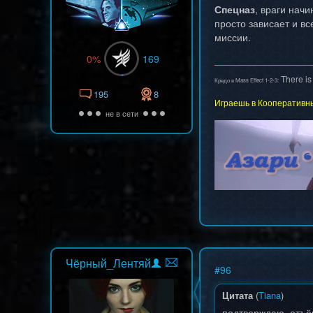
Спецназ
, враги нач
просто зависает и в
миссии.
0%
169
There is
Кредо в Mass Effect 1-2-3:
195
8
Играешь в Кооперативны
не в сети
Чёрный_Лентяй
#
96
Цитата
(
Tiana
)
подтверждаю, отъё