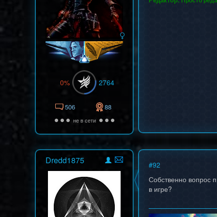
Просто реда
0%
2764
506
88
не в сети
Dredd1875
#
92
Собственно вопрос п
в игре?