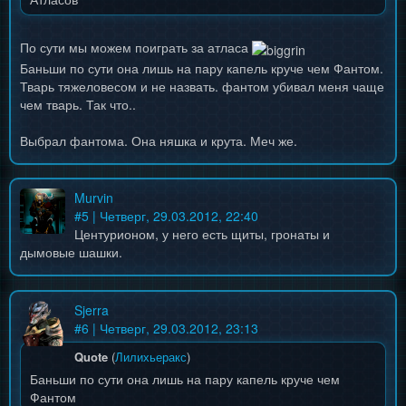
По сути мы можем поиграть за атласа
Баньши по сути она лишь на пару капель круче чем Фантом.
Тварь тяжеловесом и не назвать. фантом убивал меня чаще
чем тварь. Так что..
Выбрал фантома. Она няшка и крута. Меч же.
Murvin
#
5
| Четверг, 29.03.2012, 22:40
Центурионом, у него есть щиты, гронаты и
дымовые шашки.
Sjerra
#
6
| Четверг, 29.03.2012, 23:13
Quote
(
Лилихьеракс
)
Баньши по сути она лишь на пару капель круче чем
Фантом