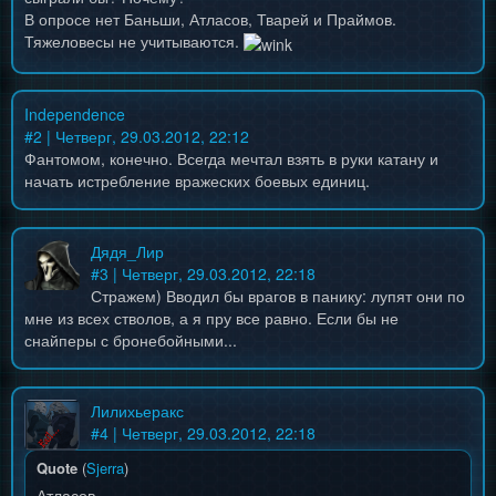
В опросе нет Баньши, Атласов, Тварей и Праймов.
Тяжеловесы не учитываются.
Independence
#
2
| Четверг, 29.03.2012, 22:12
Фантомом, конечно. Всегда мечтал взять в руки катану и
начать истребление вражеских боевых единиц.
Дядя_Лир
#
3
| Четверг, 29.03.2012, 22:18
Стражем) Вводил бы врагов в панику: лупят они по
мне из всех стволов, а я пру все равно. Если бы не
снайперы с бронебойными...
Лилихьеракс
#
4
| Четверг, 29.03.2012, 22:18
Quote
(
Sjerra
)
Атласов