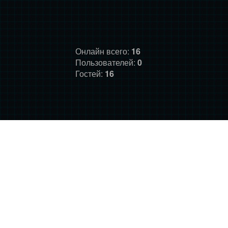
Онлайн всего:
16
Пользователей:
0
Гостей:
16
ГЛАВНАЯ
ФОРУМ
О НАС
ДОНАТ
ПРАВИЛА
©
Фансайт Mass Effect
2010-2026. Дизайн: Darth LegiON,
Соловей, RedLineR91, Magdalene.