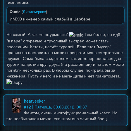
гимнастики.
Quote
(
Лилихьеракс
)
ИМХО инженер самый слабый в Цербере.
Не самый. А как же штурмовик?
Тем более, он идёт
"в паре" с турелью и трусливый выстрел может стать
последним. Кстати, насчёт турелей. Если этот "мусор"
правильно поставить он может превратиться в смертельное
оружие. Сама была свидетелем, как инженер поставил две
турели напротив друг друга (на расстоянии) и на этом месте
погибли несколько раз. В любом случае, поиграла бы за
инженера. Пусть у него и не мега-щиты и нет гранатомета.
heat5eeker
#
12
| Пятница, 30.03.2012, 00:37
Фантом, очень многофункциональный класс. Но
это несбыточная мечта, слишком она элитный боец.