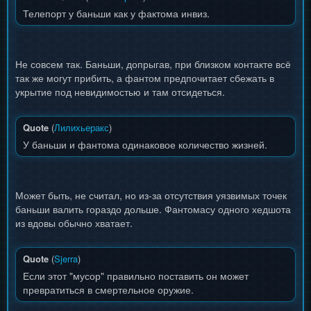
Телепорт у баньши как у фактома инвиз.
Не совсем так. Баньши, допрыгав, при близком контакте всё
так же могут прибить, а фантом предпочитает сбежать в
укрытие под невидимостью и там отсидеться.
Quote
(
Лилихьеракс
)
У баньши и фантома одинаковое количество жизней.
Может быть, не считал, но из-за отсутствия уязвимых точек
баньши валить гораздо дольше. Фантомасу одного хедшота
из вдовы обычно хватает.
Quote
(
Sjerra
)
Если этот "мусор" правильно поставить он может
превратиться в смертельное оружие.