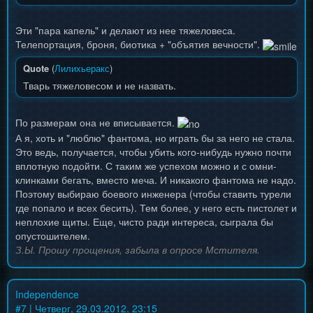
Эти "пара капель" и делают из нее тяжеловеса.
Телепортация, броня, биотика + "объятия вечности".
Quote
(
Лилихьеракс
)
Тварь тяжеловесом и не назвать.
По размерам она не вписывается.
А я, хоть и "люблю" фантома, но играть бы за него не стала.
Это ведь, получается, чтобы убить кого-нибудь нужно почти
вплотную подойти. С таким же успехом можно и с омни-
клинками бегать, вместо меча. И никакого фантома не надо.
Поэтому выбираю боевого инженера (чтобы ставить турели
где попало и всех бесить). Тем более, у него есть пистолет и
неплохие щиты. Еще, чисто ради интереса, сыграла бы
опустошителем.
З.Ы. Прошу прощения, забыла в опросе Мстителя.
Independence
#
7
| Четверг, 29.03.2012, 23:15