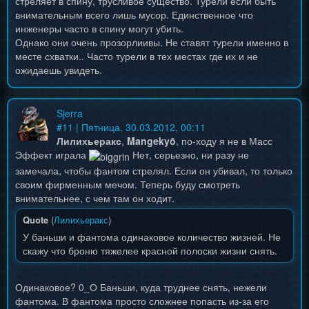
стреляет в спину, трусливое существо. Турели если быть
внимательным всего лишь мусор. Единственное что
инженеры часто в спину могут убить.
Однако они очень прозорлиивы. Не ставят турели именно в
месте схватки.. Часто турели в тех местах где их и не
ожидаешь увидеть.
Sjerra
#
11
| Пятница, 30.03.2012, 00:11
Лилихьеракс
,
Mangekyō
, по-ходу я не в Масс
Эффект играла
Нет, серьезно, ни разу не
замечала, чтобы фантом стрелял. Если он убивал, то только
своим фирменным мечом. Теперь буду смотреть
внимательнее, с чем там он ходит.
Quote
(
Лилихьеракс
)
У баньши и фантома одинаковое количество жизней. Не
скажу что броню тяжелее красной полоски жизни снять.
Одинаковое? 0_О Баньши, куда труднее снять, нежели
фантома. В фантома просто сложнее попасть из-за его