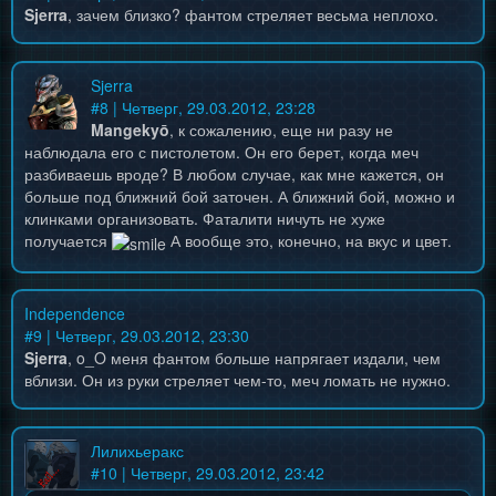
Sjerra
, зачем близко? фантом стреляет весьма неплохо.
Sjerra
#
8
| Четверг, 29.03.2012, 23:28
Mangekyō
, к сожалению, еще ни разу не
наблюдала его с пистолетом. Он его берет, когда меч
разбиваешь вроде? В любом случае, как мне кажется, он
больше под ближний бой заточен. А ближний бой, можно и
клинками организовать. Фаталити ничуть не хуже
получается
А вообще это, конечно, на вкус и цвет.
Independence
#
9
| Четверг, 29.03.2012, 23:30
Sjerra
, o_O меня фантом больше напрягает издали, чем
вблизи. Он из руки стреляет чем-то, меч ломать не нужно.
Лилихьеракс
#
10
| Четверг, 29.03.2012, 23:42