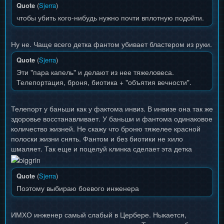
Quote
(
Sjerra
)
чтобы убить кого-нибудь нужно почти вплотную подойти.
Ну не. Чаще всего детка фантом убивает бластером из руки.
Quote
(
Sjerra
)
Эти "пара капель" и делают из нее тяжеловеса.
Телепортация, броня, биотика + "объятия вечности".
Телепорт у баньши как у фактома инвиз. В инвизе она так же
здоровье восстанавливает. У баньши и фантома одинаковое
количество жизней. Не скажу что броню тяжелее красной
полоски жизни снять. Фантом и без биотики не хило
шмаляет. Так еще и поцелуй клинка сделает эта детка
Quote
(
Sjerra
)
Поэтому выбираю боевого инженера
ИМХО инженер самый слабый в Цербере. Ныкается,