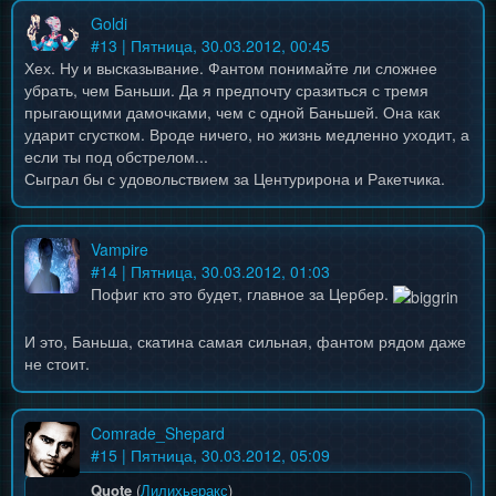
Goldi
#
13
| Пятница, 30.03.2012, 00:45
Хех. Ну и высказывание. Фантом понимайте ли сложнее
убрать, чем Баньши. Да я предпочту сразиться с тремя
прыгающими дамочками, чем с одной Баньшей. Она как
ударит сгустком. Вроде ничего, но жизнь медленно уходит, а
если ты под обстрелом...
Сыграл бы с удовольствием за Центурирона и Ракетчика.
Vampire
#
14
| Пятница, 30.03.2012, 01:03
Пофиг кто это будет, главное за Цербер.
И это, Баньша, скатина самая сильная, фантом рядом даже
не стоит.
Comrade_Shepard
#
15
| Пятница, 30.03.2012, 05:09
Quote
(
Лилихьеракс
)