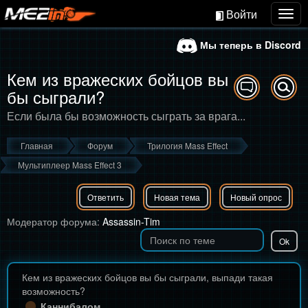
Войти
Togg
navig
Мы теперь в Discord
Кем из вражеских бойцов вы
бы сыграли?
Если была бы возможность сыграть за врага...
Главная
Форум
Трилогия Mass Effect
Мультиплеер Mass Effect 3
Ответить
Новая тема
Новый опрос
Модератор форума:
Assassin-Tim
Кем из вражеских бойцов вы бы сыграли, выпади такая
возможность?
Каннибалом