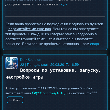
доступом, мультиплеером – вам
сюда
.
Если ваша проблема не подходит ни к одному из пунктов
–
. Чем точнее вы определите
перечитайте их еще раз
тип проблемы, каждый из которых описан подробно в
соответствующей теме – тем быстрее вы получите
решение. Если все же проблема нетипична – вам
сюда
DarkScorpion
#
2
| Понедельник, 20.03.2017, 16:59
Вопросы по установке, запуску,
настройке игры
1.
Как установить mass effect 3 а то у меня oшибка
вылетает что
PhysX ошибка(1619)
.Как исправить???