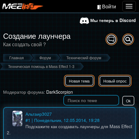
Войти
Togg
navig
Мы теперь в Discord
Создание лаунчера
Как создать свой ?
Главная
Форум
Технический форум
Техническая помощь в Mass Effect 1-3
Новая тема
Новый опрос
Модератор форума:
DarkScorpion
Альтаир3027
#
1
| Понедельник, 12.05.2014, 19:28
Подскажите как создавать лаунчеры для Mass Effect
2.