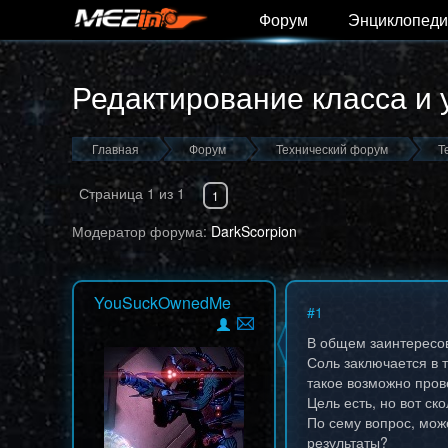
Форум
Энциклопеди
Редактирование класса и
Главная
Форум
Технический форум
Т
Страница
1
из
1
1
Модератор форума:
DarkScorpion
YouSuckOwnedMe
#
1
В общем заинтересо
Соль заключается в т
такое возможно прове
Цель есть, но вот ск
По сему вопрос, мож
результаты?