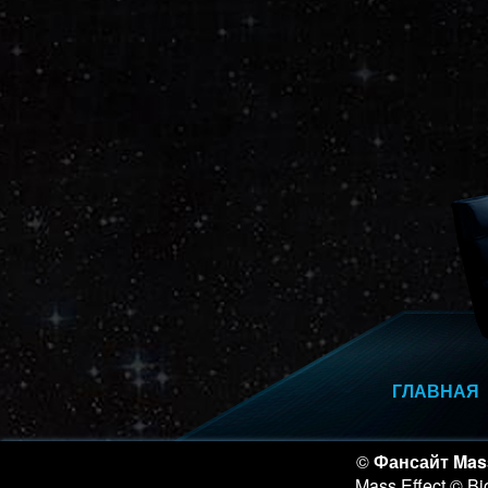
ГЛАВНАЯ
©
Фансайт Mass
Mass Effect © Bio