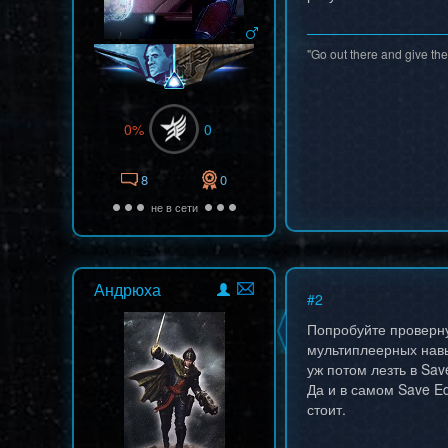
"Go out there and give the
0%
0
8
0
не в сети
Андрюха
#
2
Попробуйте провернут
мультиплеерных навы
уж потом лезть в Save
Да и в самом Save Ed
стоит.