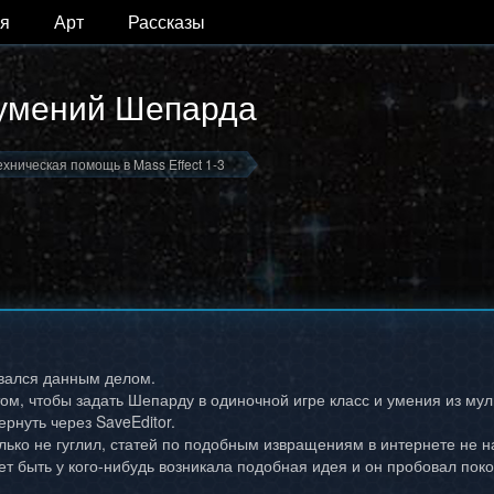
я
Арт
Рассказы
 умений Шепарда
ехническая помощь в Mass Effect 1-3
вался данным делом.
ом, чтобы задать Шепарду в одиночной игре класс и умения из мул
рнуть через SaveEditor.
олько не гуглил, статей по подобным извращениям в интернете не 
ет быть у кого-нибудь возникала подобная идея и он пробовал поко