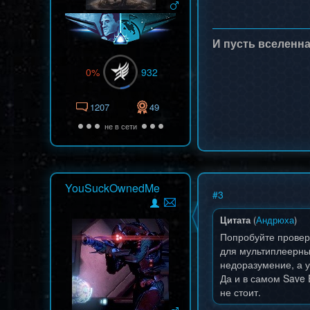
И пусть вселенна
0%
932
1207
49
не в сети
YouSuckOwnedMe
#
3
Цитата
(
Андрюха
)
Попробуйте проверн
для мультиплеерны
недоразумение, а уж
Да и в самом Save 
не стоит.