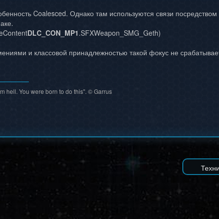
обенность Coalesced. Однако там используются связи посредством
аке.
eContent
DLC_CON_MP1
.SFXWeapon_SMG_Geth)
мениями и классовой принадлежностью такой фокус не срабатывает. 
m hell. You were born to do this". © Garrus