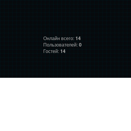
Онлайн всего:
14
Пользователей:
0
Гостей:
14
ГЛАВНАЯ
ФОРУМ
О НАС
ДОНАТ
ПРАВИЛА
©
Фансайт Mass Effect
2010-2026. Дизайн: Darth LegiON,