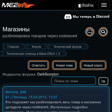
Войти
Togg
navig
Мы теперь в Discord
Магазины
разблокировка товаров через coalesced
Главная
Форум
Технический форум
Техническая помощь в Mass Effect 1-3
Ответить
Новая тема
Новый опрос
Модератор форума:
DarkScorpion
demons_666
#
1
| Пятница, 15.03.2013, 13:27
Кто подскажет как разблокировать весь товар в магазинах
цитадели через coalesced..Желательно подробно
распишите...И где там же найти протеанский