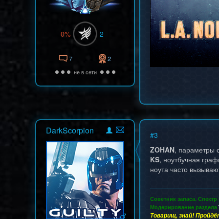
0%
2
7
2
не в сети
DarkScorpion
#
3
ZOHAN
, параметры 
KS
, ноутбучная гра
ноута часто вызываю
Советник запаса. Спектр
Модерирование раздела
Товарищ, знай! Пройдё