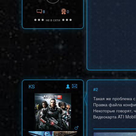
8
0
не в сети
KS
#
2
Такая же проблема с
Правка файла конфиг
Некоторые говорят, ч
Видеокарта ATI Mobil