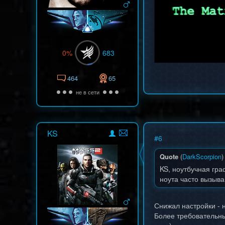
0%
683
464
65
не в сети
KS
#
6
Quote
(
DarkScorpion
)
KS, ноутбучная гра
ноута часто вызыв
Снижал настройки - 
Более требовательные