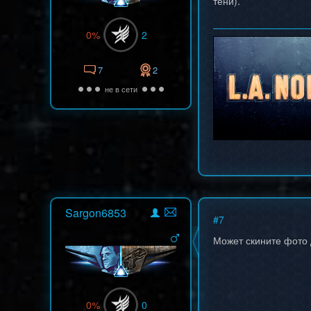
тени).
0%
2
7
2
не в сети
Sargon6853
#
7
Может скините фото
0%
0