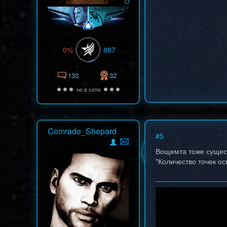
0%
887
133
32
не в сети
Comrade_Shepard
#
5
Вощемта тоже сущест
"Количество точек о