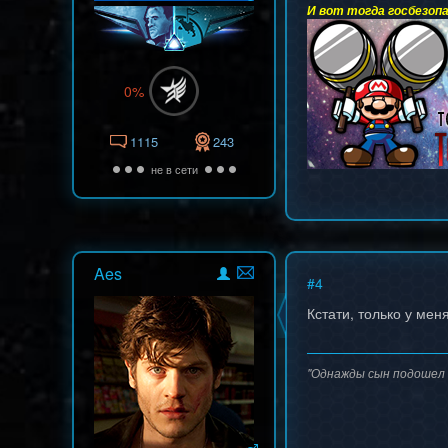
И вот тогда госбезопа
0%
1115
243
не в сети
Aes
#
4
Кстати, только у мен
"Однажды сын подошел к