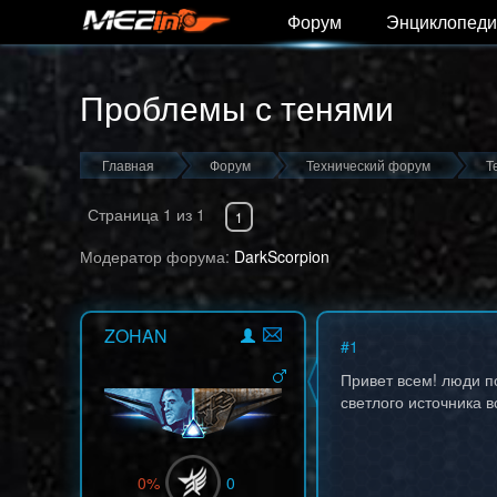
Форум
Энциклопеди
Проблемы с тенями
Главная
Форум
Технический форум
Т
Страница
1
из
1
1
Модератор форума:
DarkScorpion
ZOHAN
#
1
Привет всем! люди п
светлого источника 
0%
0