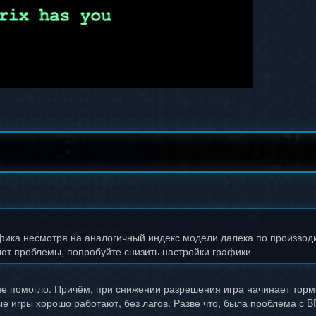
фика несмотря на аналогичный индекс модели далека по производи
ают проблемы, попробуйте снизить настройки графики
не помогло. Причём, при снижении разрешения игра начинает тормо
 игры хорошо работают, без лагов. Разве что, была проблема с BF3