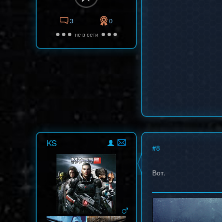
3
0
не в сети
KS
#
8
Вот.