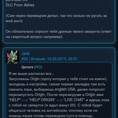
DLC From Ashes
(Сам через переводчик делал, так что сильно не ругать за
мой англ)
Он обязательно спросит тебя данные твоего аккаунта (ответ
на секретный вопрос например).
Jade
#
62
| Вторник, 12.03.2013, 23:51
Цитата
(
RiD
)
Я же выше расписал все...
Запускаешь Orgin (прогу которая у тебя стоит на компе),
заходишь в настройки, самая первая закладка там есть
сменить язык, выбираешь english USA, далее попросит
перезапустить Origin. После перезагрузки в Origin жми
"HELP" ---> "HELP ORIGIN" ---> "LIVE CHAT" и ждешь пока
с тобой не свяжутся (я ждал минут 20). С тобой будет
общаться человек на английском, поэтому если не
знаешь языка готовь переводчик (гугл в помощь: