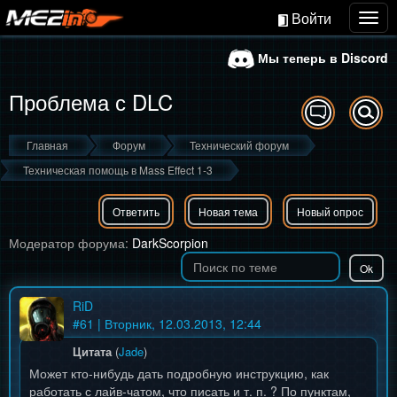
Войти
Togg
navig
Мы теперь в Discord
Проблема с DLC
Главная
Форум
Технический форум
Техническая помощь в Mass Effect 1-3
Ответить
Новая тема
Новый опрос
Модератор форума:
DarkScorpion
RiD
#
61
| Вторник, 12.03.2013, 12:44
Цитата
(
Jade
)
Может кто-нибудь дать подробную инструкцию, как
работать с лайв-чатом, что писать и т. п. ? По пунктам,