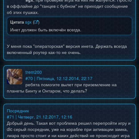
в оффлайне до "танцев с бубном" не приходит сообщение
об этих пушках.
Цитата
sgx
(
)
Инет должен быть включён всегда.
У меня пока "операторская" версия инета. Держать всегда
включенный роутер как-то не очень.
trem200
#
70
| Пятница, 12.12.2014, 22:17
ребята помогите вылет при приземление на
планеты Бинту и Онтаром, что делать?
Посредник
#
71
| Четверг, 21.12.2017, 12:16
Добрый день. Такая вот проблема решил перепройти игру и
dlc серый посредник, уже на корабле при активации замка,
лиара просто стоит и ни каких действий не происходит игра