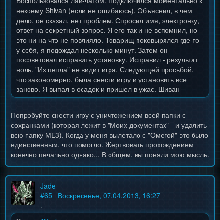
Воспользовался лай-чатом. Подключился моментально к
некоему Shivan (если не ошибаюсь). Объяснил, в чем
дело, он сказал, нет проблем. Спросил имя, электронку,
ответ на секретный вопрос. Я его так и не вспомнил, но
это ни на что не повлияло. Товарищ поковырялся где-то
у себя, я подождал несколько минут. Затем он
посоветовал исправить установку. Исправил - результат
ноль. "Из пепла" не видит игра. Следующей просьбой,
что закономерно, была снести игру и установить все
заново. Я выпал в осадок и пришел в ужас. Шиван
обещал, что после этого будет счастье. Скрепя сердце
согласился. Следующие девять часов переустановки
Попробуйте снести игру с уничтожением всей папки с
игры и всех допов были адом. Наконец, все закончилось.
сохранками (которая лежит в "Моих документах" - и удалить
Как думаете, с каким результатом? Правильно, картина
всю папку МЕ3). Когда у меня вылетало с "Омегой" это было
ничуть не изменилась...
единственным, что помогло. Жертвовать прохождением
конечно печально однако... В общем, вы поняли мою мысль.
Раз иного выхода нет, буду затра долбиться еще. Но,
чую, плакало "Из пепла". Придется, без него, без Явика.
Правда, еще есть вариант поставить игру с диска, где это
Jade
ДЛС уже было, однако надежды мало.
#
65
| Воскресенье, 07.04.2013, 16:27
.
В общем, эпический фейспалм.