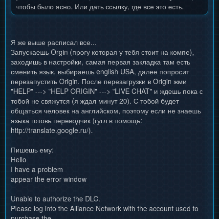
чтобы было ясно. Или дать ссылку, где все это есть.
Я же выше расписал все...
Запускаешь Orgin (прогу которая у тебя стоит на компе),
заходишь в настройки, самая первая закладка там есть
сменить язык, выбираешь english USA, далее попросит
перезапустить Origin. После перезагрузки в Origin жми
"HELP" ---> "HELP ORIGIN" ---> "LIVE CHAT" и ждешь пока с
тобой не свяжутся (я ждал минут 20). С тобой будет
общаться человек на английском, поэтому если не знаешь
языка готовь переводчик (гугл в помощь:
http://translate.google.ru/).
Пишешь ему:
Hello
I have a problem
appear the error window
Unable to authorize the DLC.
Please log into the Alliance Network with the account used to
purchase the