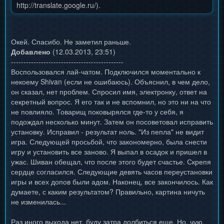
http://translate.google.ru/).
Пишешь ему:
Hello
Окей. Спасибо. Не заметил раньше.
I have a problem
Добавлено
(12.03.2013, 23:51)
appear the error window
---------------------------------------------
Воспользовался лай-чатом. Подключился моментально к
Unable to authorize the DLC.
некоему Shivan (если не ошибаюсь). Объяснил, в чем дело,
Please log into the Alliance Network with the account used
он сказал, нет проблем. Спросил имя, электронку, ответ на
to purchase the
секретный вопрос. Я его так и не вспомнил, но это ни на что
DLC From Ashes
не повлияло. Товарищ поковырялся где-то у себя, я
подождал несколько минут. Затем он посоветовал исправить
(Сам через переводчик делал, так что сильно не ругать
установку. Исправил - результат ноль. "Из пепла" не видит
за мой англ)
игра. Следующей просьбой, что закономерно, была снести
игру и установить все заново. Я выпал в осадок и пришел в
Он обязательно спросит тебя данные твоего аккаунта
ужас. Шиван обещал, что после этого будет счастье. Скрепя
(ответ на секретный вопрос например).
сердце согласился. Следующие девять часов переустановки
игры и всех допов были адом. Наконец, все закончилось. Как
думаете, с каким результатом? Правильно, картина ничуть
не изменилась...
Раз иного выхода нет, буду затра долбиться еще. Но, чую,