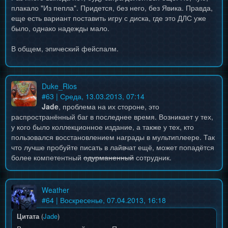
плакало "Из пепла". Придется, без него, без Явика. Правда,
еще есть вариант поставить игру с диска, где это ДЛС уже
было, однако надежды мало.
В общем, эпический фейспалм.
Duke_Rios
#
63
| Среда, 13.03.2013, 07:14
Jade
, проблема на их стороне, это
распространённый баг в последнее время. Возникает у тех,
у кого было коллекционное издание, а также у тех, кто
пользовался восстановлением награды в мультиплеере. Так
что лучше пробуйте писать в лайвчат ещё, может попадётся
более компетентный
одурманенный
сотрудник.
Weather
#
64
| Воскресенье, 07.04.2013, 16:18
Цитата
(
Jade
)