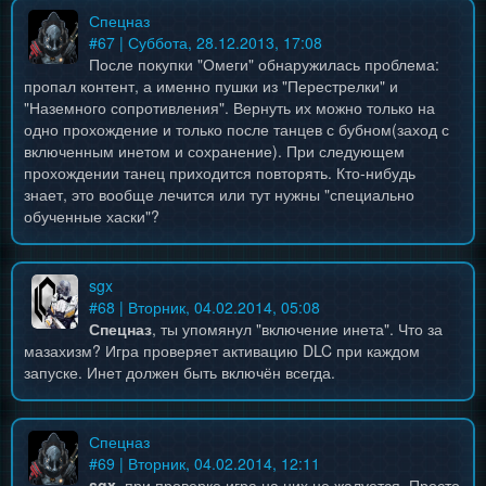
Спецназ
#
67
| Суббота, 28.12.2013, 17:08
После покупки "Омеги" обнаружилась проблема:
пропал контент, а именно пушки из "Перестрелки" и
"Наземного сопротивления". Вернуть их можно только на
одно прохождение и только после танцев с бубном(заход с
включенным инетом и сохранение). При следующем
прохождении танец приходится повторять. Кто-нибудь
знает, это вообще лечится или тут нужны "специально
обученные хаски"?
sgx
#
68
| Вторник, 04.02.2014, 05:08
Спецназ
, ты упомянул "включение инета". Что за
мазахизм? Игра проверяет активацию DLC при каждом
запуске. Инет должен быть включён всегда.
Спецназ
#
69
| Вторник, 04.02.2014, 12:11
sgx
, при проверке игра на них не жалуется. Просто