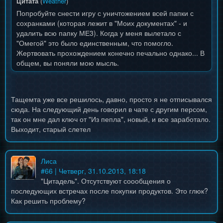
Цитата
(
Weather
)
Попробуйте снести игру с уничтожением всей папки с
сохранками (которая лежит в "Моих документах" - и
удалить всю папку МЕ3). Когда у меня вылетало с
"Омегой" это было единственным, что помогло.
Жертвовать прохождением конечно печально однако... В
общем, вы поняли мою мысль.
Тащемта уже все решилось, давно, просто я не отписывался
сюда. На следующий день говорил в чате с другим персом,
так он мне дал ключ от "Из пепла", новый, и все заработало.
Выходит, старый слетел
Лиса
#
66
| Четверг, 31.10.2013, 18:18
"Цитадель". Отсутствуют соообщения о
последующих встречах после покупки продуктов. Это глюк?
Как решить проблему?