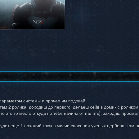
 параметры системы и прочее им подовай
- там 2 ролика, доходиш до первого, делаеш сейв в домик с ролико
то это то место откуда по тебе начинают палить), заходиш просм
 будет еще 1 похожий глюк в мисии спасения ученых цербера, там 