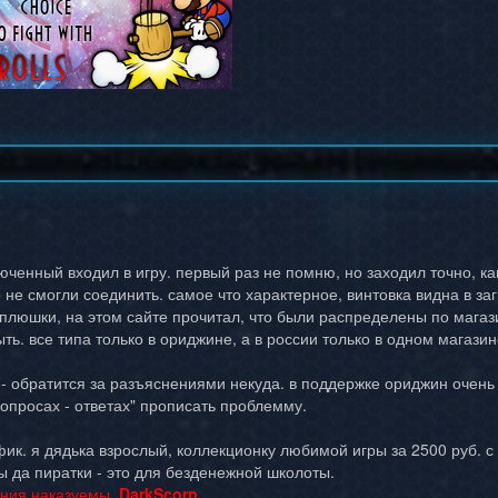
юченный входил в игру. первый раз не помню, но заходил точно, к
 не смогли соединить. самое что характерное, винтовка видна в загр
 плюшки, на этом сайте прочитал, что были распределены по магаз
ыть. все типа только в ориджине, а в россии только в одном магазин
 - обратится за разъяснениями некуда. в поддержке ориджин очень 
вопросах - ответах" прописать проблемму.
ик. я дядька взрослый, коллекционку любимой игры за 2500 руб. с 
ы да пиратки - это для безденежной школоты.
ния наказуемы.
DarkScorp