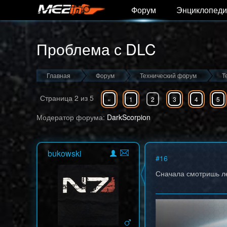
Форум
Энциклопеди
Проблема с DLC
Главная
Форум
Технический форум
Т
Страница
2
из
5
«
1
2
3
4
5
Модератор форума:
DarkScorpion
bukowski
#
16
Сначала смотришь л