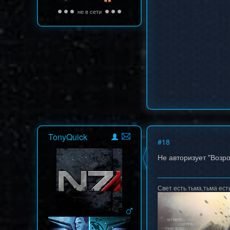
не в сети
TonyQuick
#
18
Не авторизует "Возр
Свет есть тьма,тьма есть