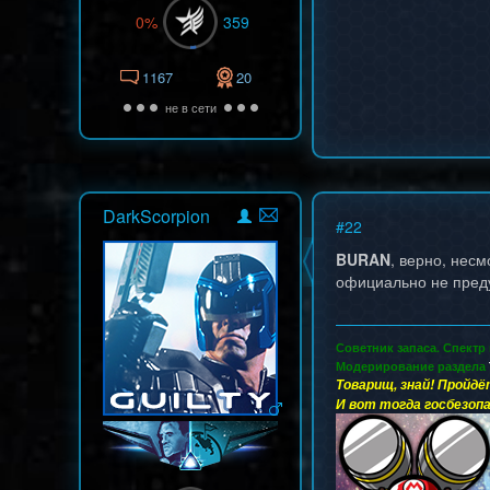
0%
359
1167
20
не в сети
DarkScorpion
#
22
BURAN
, верно, нес
официально не преду
Советник запаса. Спектр
Модерирование раздела
Товарищ, знай! Пройдё
И вот тогда госбезопа