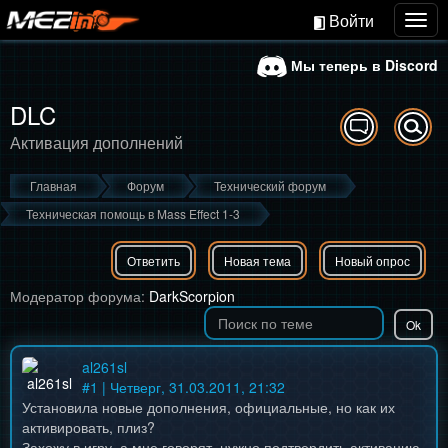
Войти
Togg
navig
Мы теперь в Discord
DLC
Активация дополнений
Главная
Форум
Технический форум
Техническая помощь в Mass Effect 1-3
Ответить
Новая тема
Новый опрос
Модератор форума:
DarkScorpion
al261sl
#
1
| Четверг, 31.03.2011, 21:32
Установила новые дополнения, официальные, но как их
активировать, плиз?
Захожу в игру, а мне говорят, нужно подтвердить активацию,