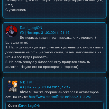
и т.д.
С уважением.
Darth_LegiON
#
2
| Четверг, 31.03.2011, 21:49
Во-первых, какая игра - пиратка или лицензия?
Есть два пути:
1. На лицензионную игру с честно купленным ключом купить
дополнения на официальном сайте, затем залогиниться из
игры и все будет работать.
2. На слямзенную у биоварей игру придется ставить
анлокер. Ищите его на просторах интернета)
Nik_Fry
#
3
| Пятница, 01.04.2011, 12:17
al261sl
, так же сборник анлокеров и активаторов
есть на сайте:
http://www.masseffect2.in/load/5-1-0-251
Quote
(
Darth_LegiON
)