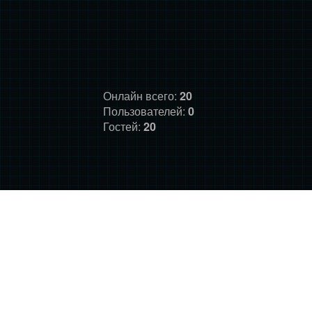
Онлайн всего:
20
Пользователей:
0
Гостей:
20
ГЛАВНАЯ
ФОРУМ
О НАС
ДОНАТ
ПРАВИЛА
©
Фансайт Mass Effect
2010-2026. Дизайн: Darth LegiON,