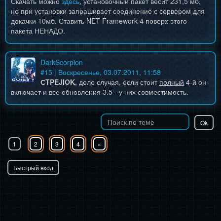
Скачать можно
здесь
, установочный пакет весит 231,5 мб,
но при установки запрашивает соединение с сервером для
докачки 10мб. Ставить NET Framework 4 поверх этого
пакета НЕНАДО.
DarkScorpion
#
15
| Воскресенье, 03.07.2011, 11:58
СTPEJIOK
, дело случая, если стоит
полный
4-й он
включает и все обновления 3.5 - у них совместимость.
1
2
3
4
»