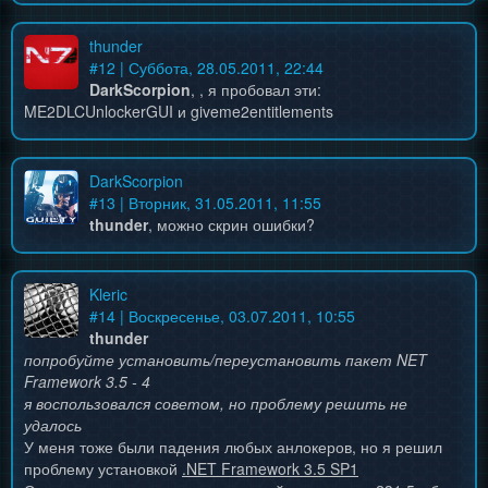
thunder
#
12
| Суббота, 28.05.2011, 22:44
DarkScorpion
, , я пробовал эти:
ME2DLCUnlockerGUI и giveme2entitlements
DarkScorpion
#
13
| Вторник, 31.05.2011, 11:55
thunder
, можно скрин ошибки?
Kleric
#
14
| Воскресенье, 03.07.2011, 10:55
thunder
попробуйте установить/переустановить пакет NET
Framework 3.5 - 4
я воспользовался советом, но проблему решить не
удалось
У меня тоже были падения любых анлокеров, но я решил
проблему установкой
.NET Framework 3.5 SP1