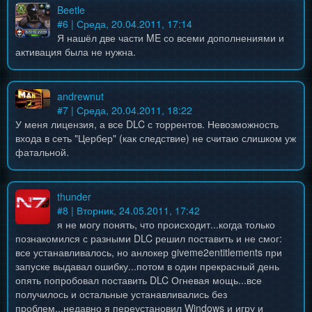
Beetle
#
6
| Среда, 20.04.2011, 17:14
Я нашёл две части ME со всеми дополнениями и
активация была не нужна.
andrewnut
#
7
| Среда, 20.04.2011, 18:22
У меня лицензия, а все DLC с торрентов. Невозможность
входа в сеть "Цербер" (как следствие) не считаю слишком уж
фатальной.
thunder
#
8
| Вторник, 24.05.2011, 17:42
я не могу понять, что происходит...когда только
познакомился с разными DLC решил поставить и не смог:
все устанавливалось, но анлокер giveme2entitlements при
запуске выдавал ошибку...потом в один прекрасный день
опять попробовал поставить DLC Огневая мощь...все
получилось и остальные устанавливались без
проблем...недавно я переустановил Windows и игру и