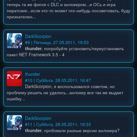
теперь та же фигня с DLC и анлокером...и ОСь и игра
пиратские...если кто-то может что-нибудь посоветовать, буду
признателен...
DarkScorpion
#
9
| Пятница, 27.05.2011, 19:53
thunder
, попробуйте установить/переустановить
пакет NET Framework 3.5 - 4
thunder
#
10
| Суббота, 28.05.2011, 16:47
DarkScorpion, я воспользовался советом, но
проблему решить не удалось...анлокер все так же выдает
ошибку...
DarkScorpion
#
11
| Суббота, 28.05.2011, 18:33
thunder
, пробовали разные версии анлокера?