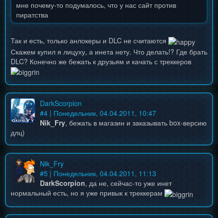
мне почему-то подумалось, что у нас сайт против
пиратства
Так и есть, только анлокеры и DLC не считаются
Скажем купил я лицуху, а инета нету. Что делать!? Где брать
DLC? Конечно же бежать к друзьям и качать с треккеров
DarkScorpion
#
4
| Понедельник, 04.04.2011, 10:47
Nik_Fry
, бежать в магазин и заказывать box-версию
длц)
Nik_Fry
#
5
| Понедельник, 04.04.2011, 11:13
DarkScorpion
, да не, сейчас-то уже инет
нормальный есть, но я уже привык к треккерам