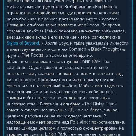
время записи альбома успел сыграть на множестве
музыкальных инструментов. Выбор имени «Fort Minor»
отражает взаимодействие между противоположностями:
нечто большое и сильное против маленького и слабого.
Название альбома также является игрой слов. Во время
создания альбома Майку помогало множество музыкантов,
внесших свой вклад в его звучание - это и рэп-коллектив
Styles of Beyond
, и Холли Брук, и такие уважаемые личности
в андеграундном хип-хопе как Common и Black Thought (из
группы The Roots), а так же многие другие.
Майк - неотъемлемая часть группы Linkin Park - без
сомнения. Однако, желание создавать что-то своё
позволило ему сначала написать, а потом и записать ряд
хип-хоп песен. Поскольку песни мало-помалу начали
срастаться в полноценный альбом, Майк захотел сделать
его органичным и живым, создавая свои собственные
сэмплы и биты в тесном переплетении с «живыми»
инструментами. В звучании альбома «The Rising Tied»
заметно фирменное звучание LP, но оно более личное,
целиком раскрывающее душу одного человека. В
настоящий момент работа над Fort Minor приостановлена,
так как Шинода целиком и полностью сконцентрирован на
творчестве группы Linkin Park. Тем не менее, с момента