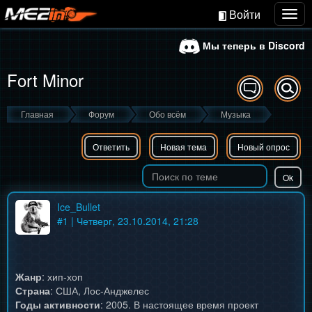
Войти
Togg
navig
Мы теперь в Discord
Fort Minor
Главная
Форум
Обо всём
Музыка
Ответить
Новая тема
Новый опрос
Ice_Bullet
#
1
| Четверг, 23.10.2014, 21:28
Жанр
: хип-хоп
Страна
: США, Лос-Анджелес
Годы активности
: 2005. В настоящее время проект