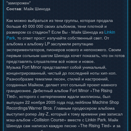
"заморожен"
Состав
: Майк Шинода
Как можно выбраться из тени группы, которая продала
больше 40 000 000 своих альбомов, тени плотной и
размером со стадион? Если Вы - Майк Шинода из
Linkin
Park
, то ответ прост: излучайте собственный свет. От
альбома к альбому LP заслужили репутацию
экспериментаторов, пионеров нового и непохожего. Своим
первым сольным шагом Шинода хочет показать, что он готов
представлять слушателям всё новое и новое.
Музыка Fort Minor представляет собой уникальный,
концентрированный, чистый до последней ноты хип-хоп.
Разнообразие тематики песен, стилей и настроений,
созданных Майком, делает этот сольный проект намного
грандиознее. Дебютный альбом Fort Minor «The Rising
Tied», которого с нетерпением ждали миллионы, был
выпущен 22 ноября 2005 года под лейблом Machine Shop
Recordings/Warner Bros. Главным продюсером альбома
выступил рэпер Jay-Z, который к тому времени уже записал
мэш-альбом «Collision Course» вместе с Linkin Park. Майк
Шинода сам написал каждую песню «The Rising Tied» и за