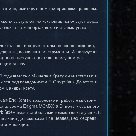
 в стиле, имитирующем григорианские распевы.
 своих выступлениях коллектив использует образ
ловек, а на концертах вокалисты выступают в
внушительное инструментальное сопровождение,
 ударные, клавишные инструменты. Используется
gorian выступают в стиле, присущем рок-
ающимся шоу.
0 году вместе с Мишелем Крету он участвовал в
лся под псевдонимом F. Gregorian). До этого в
ом Сандры Крету.
Jan-Eric Kohrs), возобновляет работу над своим
пеха альбома Enigma MCMXC a.D. появилось много
rk Side» имеет стабильный коммерческий успех. В
озиций до рокерских.The Beatles, Led Zeppelin,
ые композиции.