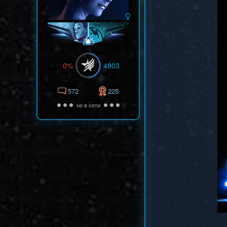
0%
4803
572
225
не в сети