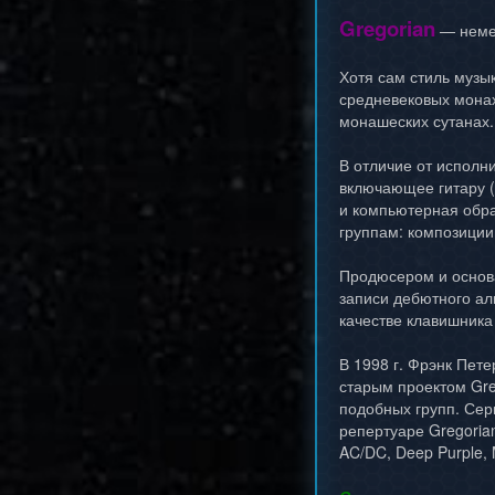
Gregorian
— немец
Хотя сам стиль музы
средневековых монах
монашеских сутанах.
В отличие от исполн
включающее гитару (
и компьютерная обра
группам: композици
Продюсером и основа
записи дебютного ал
качестве клавишника
В 1998 г. Фрэнк Пете
старым проектом Gre
подобных групп. Сер
репертуаре Gregoria
AC/DC, Deep Purple, 