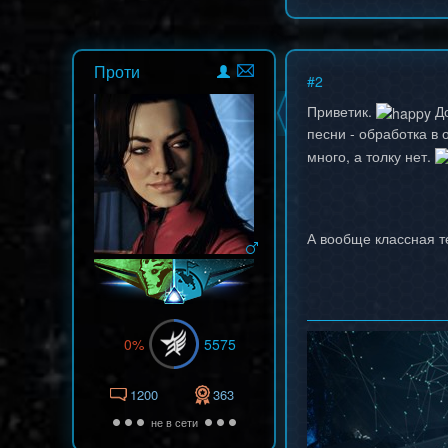
Проти
#
2
Приветик.
До
песни - обработка в
много, а толку нет.
А вообще классная т
0%
5575
1200
363
не в сети