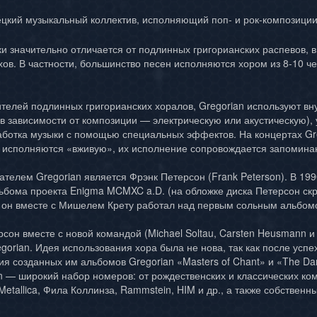
кий музыкальный коллектив, исполняющий поп- и рок-композиции
ки значительно отличается от подлинных григорианских распевов, в
ов. В частности, большинство песен исполняются хором из 8-10 че
ителей подлинных григорианских хоралов, Gregorian используют 
в зависимости от композиции — электрическую или акустическую),
ботка музыки с помощью специальных эффектов. На концертах Gre
и исполняются «вживую», их исполнение сопровождается запомин
телем Gregorian является Фрэнк Петерсон (Frank Peterson). В 199
ьбома проекта Enigma MCMXC a.D. (на обложке диска Петерсон скры
 он вместе с Мишелем Крету работал над первым сольным альбом
рсон вместе с новой командой (Michael Soltau, Carsten Heusmann и 
gorian. Идея использования хора была не нова, так как после ус
ия созданных им альбомов Gregorian «Masters of Chant» и «The Da
n — широкий набор номеров: от рождественских и классических комп
Metallica, Фила Коллинза, Rammstein, HIM и др., а также собственн