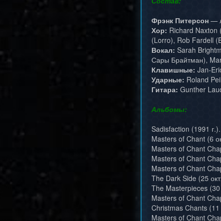
Состав:
Фрэнк Питерсон
— л
Хор:
Richard Naxton (
(Lorro), Rob Fardell 
Вокал:
Sarah Brightm
Сары Брайтман), Mar
Клавишные:
Jan-Eri
Ударные:
Roland Pei
Гитара:
Gunther Lau
Альбомы:
Sadisfaction (1991 г.).
Masters of Chant (6 о
Masters of Chant Chap
Masters of Chant Chapt
Masters of Chant Chap
The Dark Side (25 окт
The Masterpieces (30
Masters of Chant Chap
Christmas Chants (11 
Masters of Chant Chap