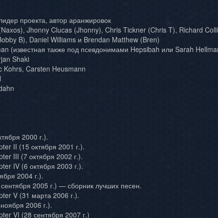
идер проекта, автор аранжировок
Naxos), Jhonny Clucas (Jhonny), Chris Tickner (Chris T), Richard Coll
(Bobby B), Daniel Williams и Brendan Matthew (Bren)
an (известная также под псевдонимами Hepsibah или Sarah Hellmann
jan Shaki
c Kohrs, Carsten Heusmann
l
dahn
ктября 2000 г.).
ter II (15 октября 2001 г.).
er III (7 октября 2002 г.).
ter IV (6 октября 2003 г.).
ября 2004 г.).
 сентября 2005 г.) — сборник лучших песен.
ter V (31 марта 2006 г.).
ноября 2006 г.).
ter VI (28 сентября 2007 г.)