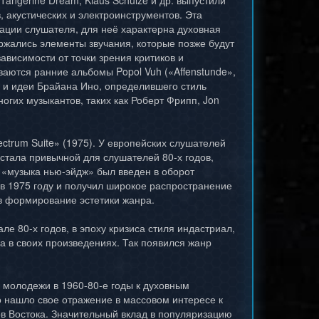
 Tangerine Dream, Klaus Schulze и др. выпустили
 акустических и электроинструментов. Эта
сации слушателя, для неё характерна духовная
ржались элементы звучания, которые позже будут
ависимости от точки зрения критиков и
ваются ранние альбомы Popol Vuh («Affenstunde»,
во и идеи Брайана Ино, определившего стиль
огих музыкантов, таких как Роберт Фрипп, Jon
ctrum Suite» (1975). У европейских слушателей
 стала привычной для слушателей 80-х годов,
н «музыка нью-эйдж» был введен в оборот
 в 1975 году и получил широкое распространение
 в формирование эстетики жанра.
е 80-х годов, в эпоху кризиса стиля индастриал,
а в своих произведениях. Так появился жанр
 молодежи в 1960-80-е годы к духовным
о нашло свое отражение в массовом интересе к
ов Востока. Значительный вклад в популяризацию