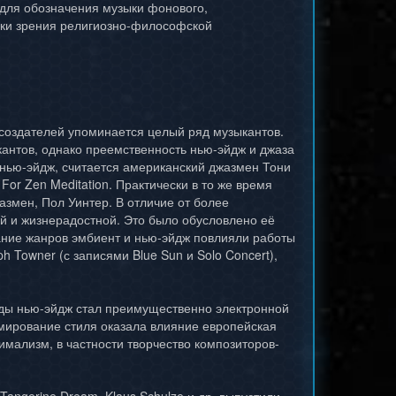
для обозначения музыки фонового,
чки зрения религиозно-философской
о создателей упоминается целый ряд музыкантов.
антов, однако преемственность нью-эйдж и джаза
нью-эйдж, считается американский джазмен Тони
For Zen Meditation. Практически в то же время
азмен, Пол Уинтер. В отличие от более
й и жизнерадостной. Это было обусловлено её
вание жанров эмбиент и нью-эйдж повлияли работы
ph Towner (с записями Blue Sun и Solo Concert),
годы нью-эйдж стал преимущественно электронной
мирование стиля оказала влияние европейская
мализм, в частности творчество композиторов-