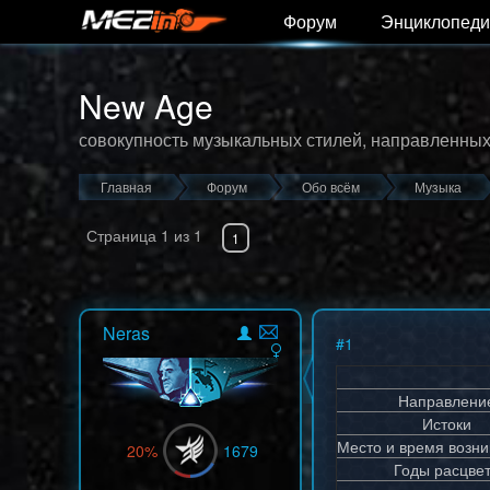
Форум
Энциклопеди
New Age
совокупность музыкальных стилей, направленных
Главная
Форум
Обо всём
Музыка
Страница
1
из
1
1
Neras
#
1
Направлени
Истоки
Место и время возн
20%
1679
Годы расцве