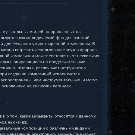
ть музыкальных стилей, направленных на
льзуется как мелодический фон для занятий
м и для создания умиротворённой атмосферы. В
 можно встретить использование звуков природы
одной композиции может составлять от нескольких
 формы, опирающиеся на продолжительные
тепиано, гитары и различных инструментов
 при создании композиций используются
аспространены, чем инструментальные, и могут
, основанную на кельтских легендах.
 и о том, какие музыканты относятся к данному
нра нью-эйдж.
нцевальные композиции с различными видами
периментальной электронной музыке (она может