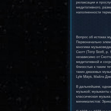
релаксации и просл
медитативного, разм
наполненности терм
Вопрос об истоках м
Первоначально элеме
многими музыковедам
Скотт (Tony Scott, р
независимо от Скотта
медитативной и соср
близостью к таким т
таких джазовых музыка
Lyle Mays, Майлз Дэви
В дальнейшем, однак
музыкой; музыканты 
классическая музыка
минималистов: Эрика