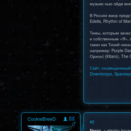
музыки нью-эйдж внес
В России жанр предс
Edelis, Rhythm of Man
Темы, которым зачас
и собственным «Я», 
таких как Тихий оке
например: Purple Daw
Орион) (Kitaro), The
Сайт, посвященнный м
Downtempo, Spacesynt
CookieBreeD
#
2
Neras
, а electro-hou