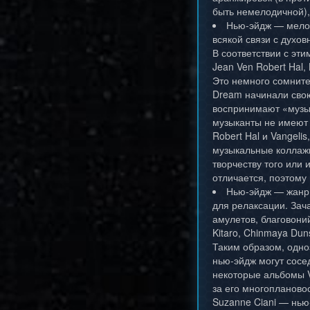
быть немелодичной),
Нью-эйдж — мелод
всякой связи с духо
В соответствии с эти
Jean Ven Robert Hal,
Это немного сомнител
Dream начинали свою
воспринимают «музык
музыканты не имеют н
Robert Hal и Vangeli
музыкальные коллажи
творчеству того или 
отличается, поэтому
Нью-эйдж — жанр 
для релаксации. Зач
амулетов, благовоний 
Kitaro, Chinmaya Dun
Таким образом, одно
нью-эйдж могут сосе
некоторые альбомы V
за его многопланово
Suzanne Ciani — нью