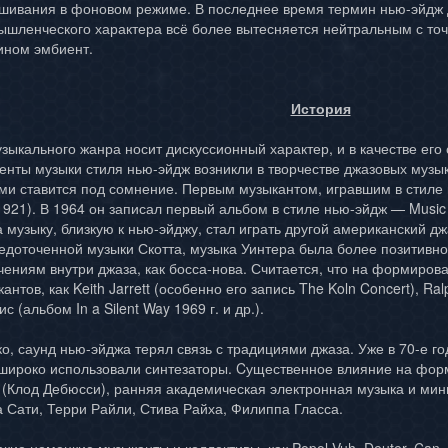
ушивания в фоновом режиме. В последнее время термин нью-эйдж 
ышленческого характера всё более вытесняется нейтральным с то
ином эмбиент.
История
узыкального жанра носит дискуссионный характер, и в качестве ег
нты музыки стиля нью-эйдж возникли в творчестве джазовых музык
и ставится под сомнение. Первым музыкантом, игравшим в стиле 
. 1921). В 1964 он записал первый альбом в стиле нью-эйдж — Music 
 музыку, близкую к нью-эйджу, стал играть другой американский дж
едоточенной музыки Скотта, музыка Уинтера была более позитивно
ечениям внутри джаза, как босса-нова. Считается, что на формиро
нтов, как Keith Jarrett (особенно его запись The Koln Concert), Ral
с (альбом In a Silent Way 1969 г. и др.).
о, саунд нью-эйджа терял связь с традициями джаза. Уже в 70-е 
широко использовали синтезаторы. Cущественное влияние на фор
 (Клод Дебюсси), ранняя академическая электронная музыка и мини
 Сати, Терри Райли, Стива Райха, Филиппа Гласса.