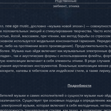
Родственные:
эмбиент, этника
гл. new age music, дословно «музыка новой эпохи») — совокупнос
е положительных эмоций и стимулирование творчества. Часто испо
остью, йогой, массажем, при чтении, как метод борьбы со стрессо
сновном используется модальная консонантная гармония. Нередко
ния, либо на протяжении всего произведения). Продолжительность 
и более. Музыка нью-эйдж включает как музыкальные электронные
ладки», так и акустические формы с использованием флейты, фор
тую композиции включают в себя элементы этники. В ряде случаев
чания акустических инструментов. Вокальные композиции менее р
анскрите, напевы в тибетском или индийском стиле, а также лирику
Подробности
бителей музыки и самих исполнителей о сущности музыки нью-эйдж
различаются. Существует три основных подхода к определению жа
 электронной музыки, которая включает в себя мелодичные, нета
ивоположность танцевальным стилям, как техно, и поджанрам: экс