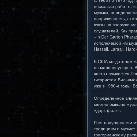
С 1968 по 1973 год т
несколько работ с э
музыка, определяема
напряженность, атмо
взяты на вооружение
слушателей. Как пра
«In Der Garten Phara
исполняемой им музы
Hassell, Laraaji, Haro
В США создателем жа
он малопопулярен. В
часто называется De
гитаристом Вильямом
уже в 1980-е годы. 
Определенное влияни
многие бывшие музык
«дарк-фолк».
Рост популярности м
традициям и музыке 
григорианскому расп