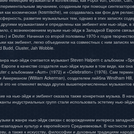
акие немецкие музыканты и коллективы, как Popol Vuh, Deuter, Can,
кспериментальным звучанием, созданным при помощи синтезаторов,
я как космическая (kosmische), не создавалась как фон для релак
сферность, развитие музыкальных тем, однако в этих записях соде
 другими музыкантами и определены как эмбиент или нью-эйдж, в з
вило, с возникновением музыки нью-эйдж в Западной Европе связы
os») и Deuter. Начиная со второй половины 1970-х годов творчест
ки как эмбиент, легко объединили на совместных с ним записях мн
ld Budd, Cluster, Jah Wobble.
нра нью-эйдж считается музыкант Steven Halpern c альбомом «Spe
 Европе в качестве создателя нью-эйдж музыки в том виде, как она
uter с альбомами «Aum» (1972) и «Celebration» (1976). Сам терми
 Аккерманом (William Ackerman), создателем лейбла Windham Hill,
Всё это не отменяет вклада других вышеперечисленных музыкантов
е на нью-эйдж и эмбиент оказала также конкретная музыка. В начал
анты индустриальных групп стали использовать эстетику нью-эйдж
узыки в жанре нью-эйдж связан с возрождением интереса западной
незападных культур и европейского Средневековья. В частности эт
еву, а также к искусству, философии и духовным традициям народ