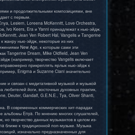
иями и продолжительными композициями, вне
дает с первым.
Enya, Lesiem, Loreena McKennitt, Love Orchestra,
ов, Ivo Keers, Era и Yanni принадлежат к нью-эйдж.
ennitt, Jean Ven Robert Hal, Vangelis и Tangerine
 к жанру нью-эйдж, некоторые из них
ижениями New Age, к которым сами эти
к Tangerine Dream, Mike Oldfield, Jean Ven
-эйдж (например, творчество Vangelis включает
неправомерно прикреплять ярлык нью-эйдж к
апример, Enigma и Suzanne Ciani значительно
ие и связан с медитативной музыкой и музыкой
а любителей йоги, восточных духовных практик,
, Deuter, Gandalf, G.E.N.E., Tya, Oliver Shanti,
на. В современных коммерческих хит-парадах
вые альбомы Enya. По мнению многих слушателей,
ж, но творчество данных музыкантов в целом из-
gma ближе к традиционной поп-музыке. Музыка
омпозиций, изначально предназначенных для