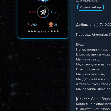
Для примера
20%
1679
Добавлено
(17.10.20
604
96
----------------------------
не в сети
Перевод: Gregorian &
[Хор:]
Ну-ка, приди к нам,
В место, где ты може
Мы - это свет,
Отдохни здесь душой
И ты поймёшь:
Мы - это энергия,
Мы дарим вам мир.
А теперь пусть твоё 
Мы ослабим твою бол
[Припев: Sarah Brigh
Когда мир в опасност
И кажется, что скоро