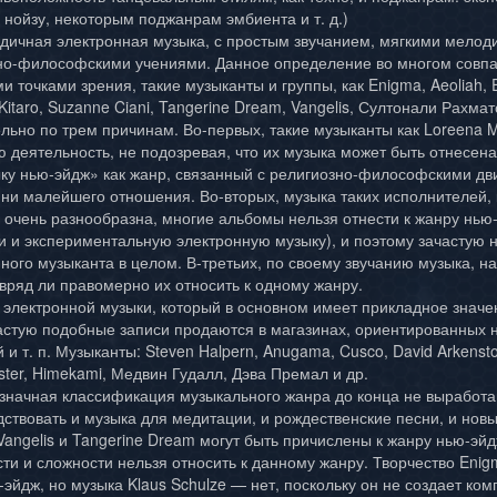
 нойзу, некоторым поджанрам эмбиента и т. д.)
ичная электронная музыка, с простым звучанием, мягкими мелод
вно-философскими учениями. Данное определение во многом совпа
ми точками зрения, такие музыканты и группы, как Enigma, Aeoliah, 
 Kitaro, Suzanne Ciani, Tangerine Dream, Vangelis, Султонали Рахмат
ьно по трем причинам. Во-первых, такие музыканты как Loreena McK
 деятельность, не подозревая, что их музыка может быть отнесена
у нью-эйдж» как жанр, связанный с религиозно-философскими дв
и малейшего отношения. Во-вторых, музыка таких исполнителей, ка
s, очень разнообразна, многие альбомы нельзя отнести к жанру нью
 и экспериментальную электронную музыку), и поэтому зачастую 
иного музыканта в целом. В-третьих, по своему звучанию музыка, н
 вряд ли правомерно их относить к одному жанру.
электронной музыки, который в основном имеет прикладное значен
астую подобные записи продаются в магазинах, ориентированных н
и т. п. Музыканты: Steven Halpern, Anugama, Cusco, David Arkenstone
ster, Himekami, Медвин Гудалл, Дэва Премал и др.
значная классификация музыкального жанра до конца не выработа
дствовать и музыка для медитации, и рождественские песни, и но
angelis и Tangerine Dream могут быть причислены к жанру нью-эйд
сти и сложности нельзя относить к данному жанру. Творчество Eni
-эйдж, но музыка Klaus Schulze — нет, поскольку он не создает к