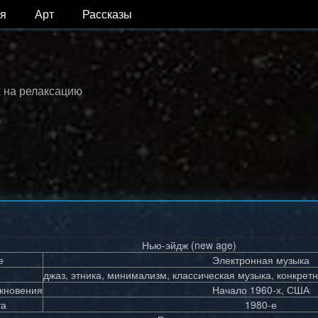
я
Арт
Рассказы
 на релаксацию
Нью-эйдж (new age)
е
Электронная музыка
джаз, этника, минимализм, классическая музыка, конкре
икновения
Начало 1960-х, США
та
1980-е