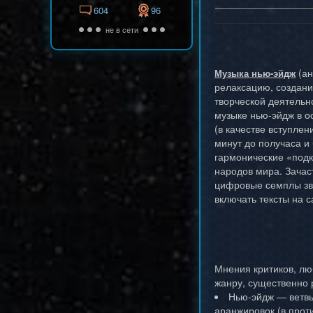
604
96
не в сети
(ан
Музыка нью-эйдж
релаксацию, создани
творческой деятельн
музыке нью-эйдж в о
(в качестве вступле
минут до получаса 
гармонические «подк
народов мира. Зачас
цифровые семплы зву
включать тексты на с
Мнения критиков, лю
жанру, существенно 
Нью-эйдж — ветвь
аранжировок (в прот