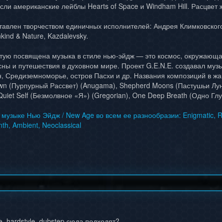
ли американские лейблы Hearts of Space и Windham Hill. Расцвет 
тавлен творчеством единичных исполнителей: Андрея Климковского
kind & Nature, Kazdalevsky.
тую посвящена музыка в стиле нью-эйдж — это космос, окружающая
сны и путешествия в духовном мире. Проект G.E.N.E. создавал му
ан, Средиземноморье, остров Пасхи и др. Названия композиций в ж
n (Пурпурный Рассвет) (Anugama), Shepherd Moons (Пастушьи Луны) 
 Quiet Self (Безмолвное «Я») (Gregorian), One Deep Breath (Одно Г
узыке Нью Эйдж / New Age во всем ее разнообразии: Enigmatic, Relax
h, Ambient, Neoclassical
se, hardstyle, dubstep сюда подходят?