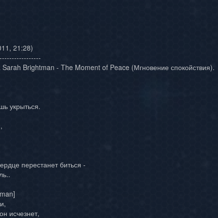
11, 21:28)
-----------------
 Sarah Brightman - The Moment of Peace (Мгновение спокойствия).
шь укрыться.
,
сердце перестанет биться -
ь..
tman]
и,
 он исчезнет,