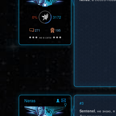
0%
3172
271
195
не в сети
Neras
#
3
Sentenel
, не знаю, 