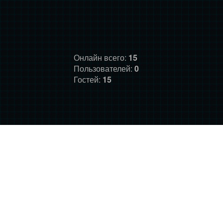
Онлайн всего:
15
Пользователей:
0
Гостей:
15
ГЛАВНАЯ
ФОРУМ
О НАС
ДОНАТ
ПРАВИЛА
©
Фансайт Mass Effect
2010-2026. Дизайн: Darth LegiON,
Соловей, RedLineR91, Magdalene.