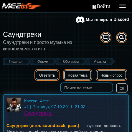
Войти
Togg
navig
Мы теперь в Discord
Саундтреки
Саундтреки и просто музыка из
кинофильмов и игр
Главная
Форум
Обо всём
Музыка
Ответить
Новая тема
Новый опрос
Кассус_Фетт
#
1
| Пятница, 07.10.2011, 21:02
Саундтреки:
Саундтре́к (англ. soundtrack, разг.)
— звуковая дорожка.
Музыкальное оформление какого-либо материала,