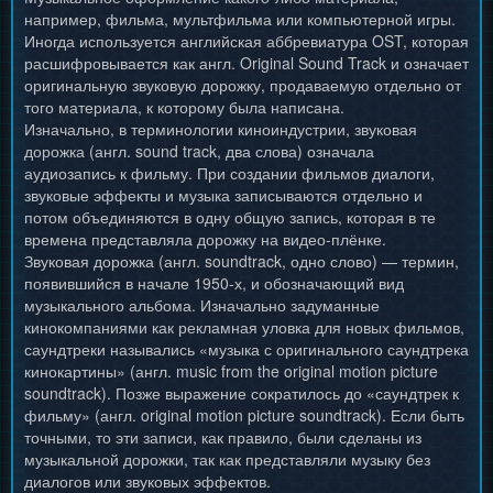
например, фильма, мультфильма или компьютерной игры.
Иногда используется английская аббревиатура OST, которая
расшифровывается как англ. Original Sound Track и означает
оригинальную звуковую дорожку, продаваемую отдельно от
того материала, к которому была написана.
Изначально, в терминологии киноиндустрии, звуковая
дорожка (англ. sound track, два слова) означала
аудиозапись к фильму. При создании фильмов диалоги,
звуковые эффекты и музыка записываются отдельно и
потом объединяются в одну общую запись, которая в те
времена представляла дорожку на видео-плёнке.
Звуковая дорожка (англ. soundtrack, одно слово) — термин,
появившийся в начале 1950-х, и обозначающий вид
музыкального альбома. Изначально задуманные
кинокомпаниями как рекламная уловка для новых фильмов,
саундтреки назывались «музыка с оригинального саундтрека
кинокартины» (англ. music from the original motion picture
soundtrack). Позже выражение сократилось до «саундтрек к
фильму» (англ. original motion picture soundtrack). Если быть
точными, то эти записи, как правило, были сделаны из
музыкальной дорожки, так как представляли музыку без
диалогов или звуковых эффектов.