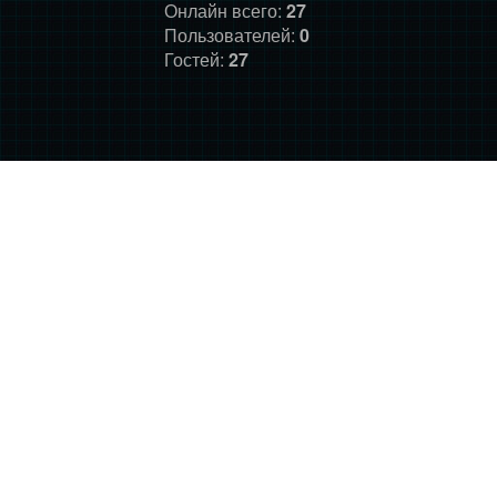
Онлайн всего:
27
Пользователей:
0
Гостей:
27
ГЛАВНАЯ
ФОРУМ
О НАС
ДОНАТ
ПРАВИЛА
©
Фансайт Mass Effect
2010-2026. Дизайн: Darth LegiON,
Соловей, RedLineR91, Magdalene.
Mass Effect © BioWare and Electronic Arts, all other trademarks
belong to their respective owners.