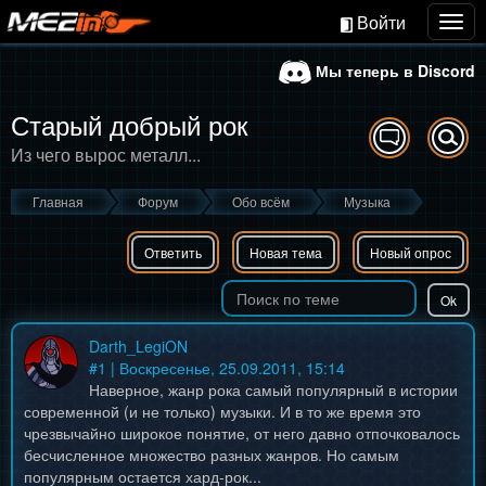
Войти
Togg
navig
Мы теперь в Discord
Старый добрый рок
Из чего вырос металл...
Главная
Форум
Обо всём
Музыка
Ответить
Новая тема
Новый опрос
Darth_LegiON
#
1
| Воскресенье, 25.09.2011, 15:14
Наверное, жанр рока самый популярный в истории
современной (и не только) музыки. И в то же время это
чрезвычайно широкое понятие, от него давно отпочковалось
бесчисленное множество разных жанров. Но самым
популярным остается хард-рок...