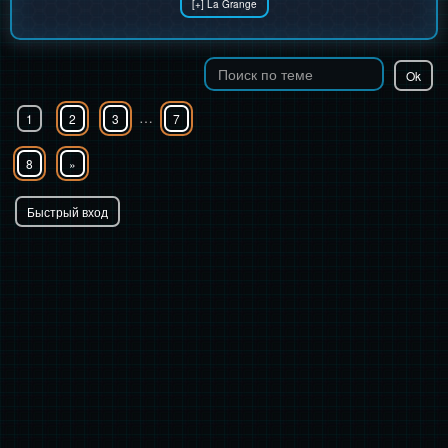
…
1
2
3
7
8
»