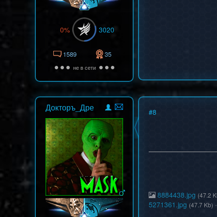
0%
3020
1589
35
не в сети
Докторъ_Дре
#
8
8884438.jpg
(47.2 K
5271361.jpg
(47.7 Kb)