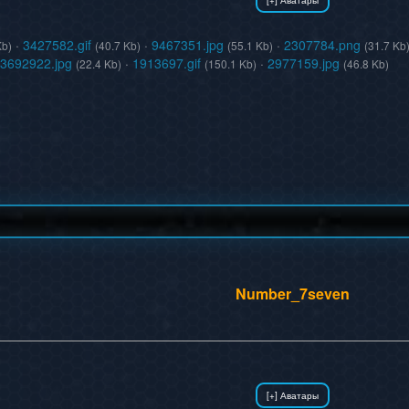
·
3427582.gif
·
9467351.jpg
·
2307784.png
Kb)
(40.7 Kb)
(55.1 Kb)
(31.7 Kb
3692922.jpg
·
1913697.gif
·
2977159.jpg
(22.4 Kb)
(150.1 Kb)
(46.8 Kb)
Number_7seven