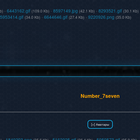
·
6443162.gif
·
8597149.jpg
·
8293521.gif
b)
(109.0 Kb)
(42.1 Kb)
(30.1 Kb)
5953414.gif
·
6644646.gif
·
9220926.png
(34.0 Kb)
(27.4 Kb)
(35.0 Kb)
Number_7seven
·
1840203.png
·
5162025.gif
·
5050573.gif
b)
(35.6 Kb)
(26.4 Kb)
(95.9 Kb)