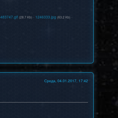
483747.gif
·
1246333.jpg
·
(28.7 Kb)
(63.2 Kb)
Среда, 04.01.2017, 17:42