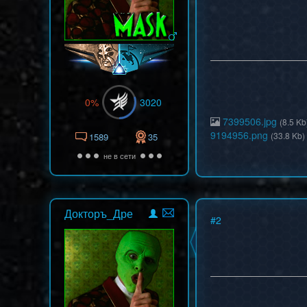
0%
3020
7399506.jpg
(8.5 Kb
9194956.png
(33.8 Kb)
1589
35
не в сети
Докторъ_Дре
#
2