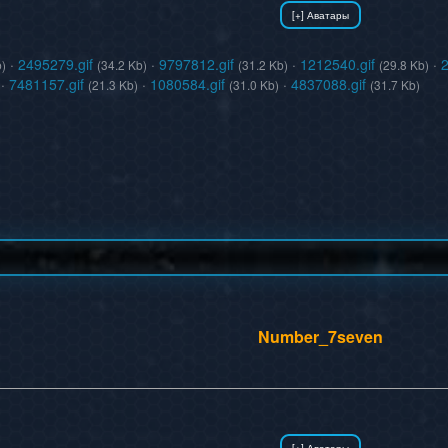
·
2495279.gif
·
9797812.gif
·
1212540.gif
·
2
b)
(34.2 Kb)
(31.2 Kb)
(29.8 Kb)
·
7481157.gif
·
1080584.gif
·
4837088.gif
(21.3 Kb)
(31.0 Kb)
(31.7 Kb)
Number_7seven