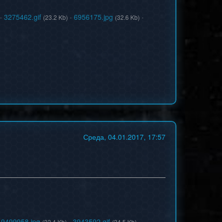
·
3275462.gif
·
6956175.jpg
·
(23.2 Kb)
(32.6 Kb)
Среда, 04.01.2017, 17:57
·
9499958.jpg
·
3943592.gif
·
(32.4 Kb)
(24.5 Kb)