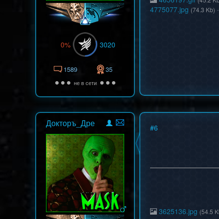
4775077.jpg
(74.3 Kb)
0%
3020
1589
35
не в сети
Докторъ_Дре
#
6
3625136.jpg
(54.5 K