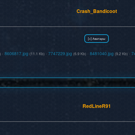
Crash_Bandicoot
·
8606817.jpg
·
7747229.jpg
·
8481040.jpg
·
7
)
(11.1 Kb)
(6.9 Kb)
(9.2 Kb)
RedLineR91