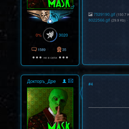
7529190.gif
(150.7 
8022566.gif
·
(29.9 Kb)
0%
3020
1589
35
не в сети
Докторъ_Дре
#
4