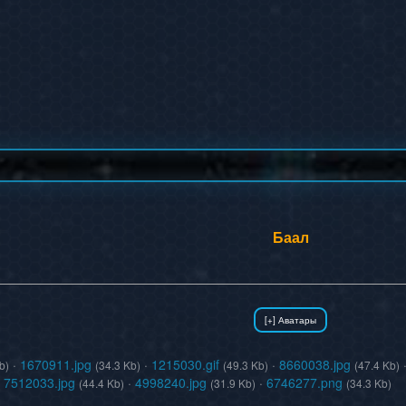
Баал
·
1670911.jpg
·
1215030.gif
·
8660038.jpg
b)
(34.3 Kb)
(49.3 Kb)
(47.4 Kb)
·
7512033.jpg
·
4998240.jpg
·
6746277.png
(44.4 Kb)
(31.9 Kb)
(34.3 Kb)