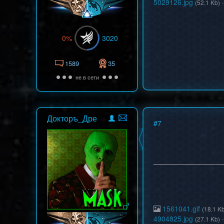
5029126.jpg
(52.1 Kb)
0%
3020
1589
35
не в сети
Докторъ_Дре
#
7
1561041.gif
(18.1 K
4904825.jpg
(27.1 Kb)