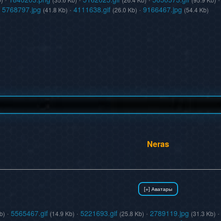
·
5768797.jpg
·
4111638.gif
·
9166467.jpg
(41.8 Kb)
(26.0 Kb)
(54.4 Kb)
Neras
·
5565467.gif
·
5221693.gif
·
2789119.jpg
b)
(14.9 Kb)
(25.8 Kb)
(31.3 Kb)