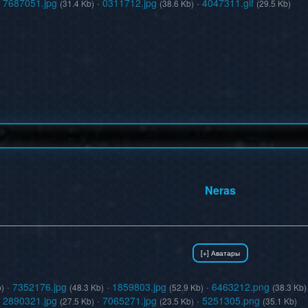
·
7687051.jpg
·
0311712.jpg
·
4047311.gif
(31.4 Kb)
(38.6 Kb)
(29.5 Kb)
Neras
·
7352176.jpg
·
1859803.jpg
·
6463212.png
b)
(48.3 Kb)
(52.9 Kb)
(38.3 Kb)
·
2890321.jpg
·
7065271.jpg
·
5251305.png
(27.5 Kb)
(23.5 Kb)
(35.1 Kb)