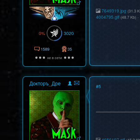
7649319.jpg
(31.3 K
4004795.gif
·
(48.7 Kb)
0%
3020
1589
35
не в сети
Докторъ_Дре
#
5
4656197.gif
(45.2 K