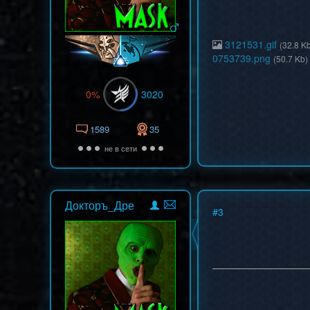
3121531.gif
(32.8 K
0753739.png
(50.7 Kb)
0%
3020
1589
35
не в сети
Докторъ_Дре
#
3