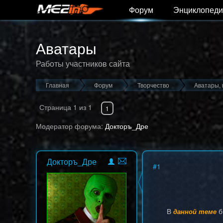
Форум
Энциклопеди
Аватары
Работы участников сайта
Главная
Форум
Творчество
Аватары, 
Страница
1
из
1
1
Модератор форума:
Докторъ_Дре
Докторъ_Дре
#
1
В
б
данной теме