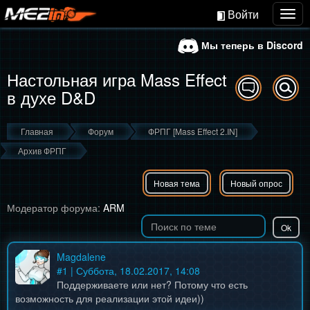
Войти
Togg
navig
Мы теперь в Discord
Настольная игра Mass Effect
в духе D&D
Главная
Форум
ФРПГ [Mass Effect 2.IN]
Архив ФРПГ
Новая тема
Новый опрос
Модератор форума:
ARM
Magdalene
#
1
| Суббота, 18.02.2017, 14:08
Поддерживаете или нет? Потому что есть
возможность для реализации этой идеи))