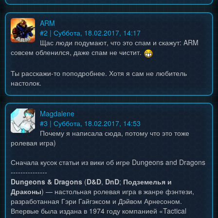
ARM
#
2
| Суббота, 18.02.2017, 14:17
Щас люди подумают, что это спам и скажут: ARM
совсем обленился, даже спам не чистит.
Ты расскажи-то поподробнее. Хотя я сам не любитель
настолок.
Magdalene
#
3
| Суббота, 18.02.2017, 14:53
Почему я написала сюда, потому что это тоже
ролевая игра)
Сначала кусок статьи из вики об игре Dungeons and Dragons
---------------
Dungeons & Dragons
(
D&D
,
DnD
;
Подземелья и
Драконы
) — настольная ролевая игра в жанре фэнтези,
разработанная Гэри Гайгэксом и Дэйвом Арнесоном.
Впервые была издана в 1974 году компанией «Tactical