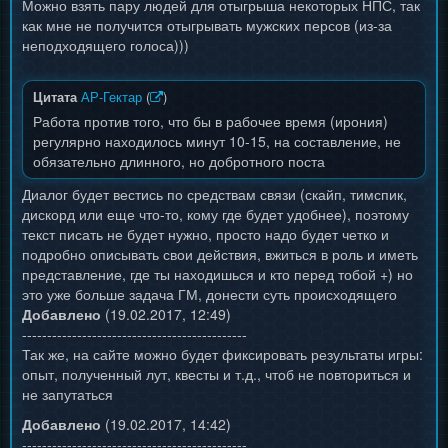
Можно взять пару людей для отыгрыша некоторых НПС, так
как мне не получится отыгрывать мужских персов (из-за
неподходящего голоса)))
Цитата
АР-Гектар
(
)
Работа против того, что бы в рабочее время (ирония)
регулярно находилось минут 10-15, на составление, не
обязательно длинного, но добротного поста
Диалог будет вестись по средствам связи (скайп, тимспик,
дискорд или еще что-то, кому где будет удобнее), поэтому
текст писать не будет нужно, просто надо будет четко и
подробно описывать свои действия, вжиться в роль и иметь
представление, где ты находишься и кто перед тобой +) но
это уже больше задача ГМ, донести суть происходящего
Добавлено
(19.02.2017, 12:49)
---------------------------------------------
Так же, на сайте можно будет фиксировать результаты игры:
опыт, полученный лут, квесты и т.д., чтоб не повториться и
не запутаться
Добавлено
(19.02.2017, 14:42)
---------------------------------------------