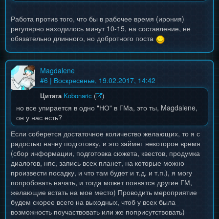
Работа против того, что бы в рабочее время (ирония)
регулярно находилось минут 10-15, на составление, не
обязательно длинного, но добротного поста
Magdalene
#
6
| Воскресенье, 19.02.2017, 14:42
Цитата
Kobonaric
(
)
но все упирается в одно "НО" в ГМа, это ты, Magdalene,
он у нас есть?
Если соберется достаточное количество желающих, то я с
радостью начну подготовку, и это займет некоторое время
(сбор информации, подготовка сюжета, квестов, продумка
диалогов, нпс, запись всех планет, на которые можно
произвести посадку, и что там будет и т.д. и т.п.), я могу
попробовать начать, и тогда может появятся другие ГМ,
желающие встать на мое место) Проводить мероприятие
будем скорее всего на выходных, чтоб у всех была
возможность поучаствовать или же поприсутствовать)