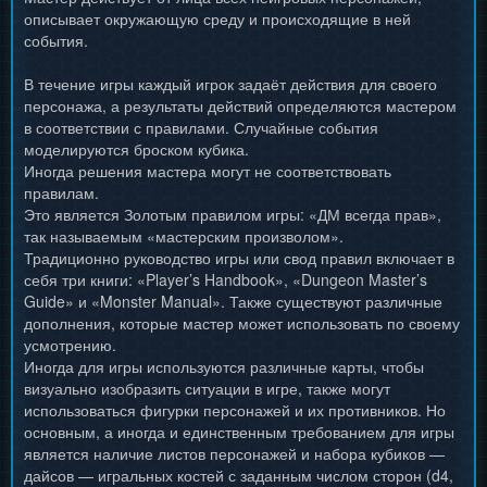
описывает окружающую среду и происходящие в ней
события.
В течение игры каждый игрок задаёт действия для своего
персонажа, а результаты действий определяются мастером
в соответствии с правилами. Случайные события
моделируются броском кубика.
Иногда решения мастера могут не соответствовать
правилам.
Это является Золотым правилом игры: «ДМ всегда прав»,
так называемым «мастерским произволом».
Традиционно руководство игры или свод правил включает в
себя три книги: «Player’s Handbook», «Dungeon Master’s
Guide» и «Monster Manual». Также существуют различные
дополнения, которые мастер может использовать по своему
усмотрению.
Иногда для игры используются различные карты, чтобы
визуально изобразить ситуации в игре, также могут
использоваться фигурки персонажей и их противников. Но
основным, а иногда и единственным требованием для игры
является наличие листов персонажей и набора кубиков —
дайсов — игральных костей с заданным числом сторон (d4,