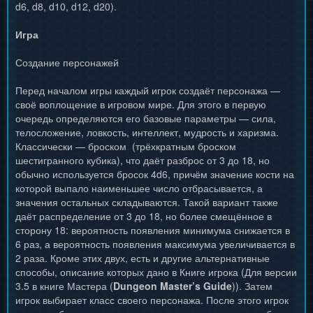
d6, d8, d10, d12, d20).
Игра
Создание персонажей
Перед началом игры каждый игрок создаёт персонажа —
своё воплощение в игровом мире. Для этого в первую
очередь определяются его базовые параметры — сила,
телосложение, ловкость, интеллект, мудрость и харизма.
Классически — броском (трёхкратным броском
шестигранного кубика), что даёт разброс от 3 до 18, но
обычно используется бросок 4d6, причём значение кости на
которой выпало наименьшее число отбрасывается, а
значения остальных складываются. Такой вариант также
даёт распределение от 3 до 18, но более смещённое в
сторону 18: вероятность появления минимума снижается в
6 раз, а вероятность появления максимума увеличивается в
2 раза. Кроме этих двух, есть и другие альтернативные
способы, описание которых дано в Книге игрока (Для версии
3.5 в книге Мастера (
Dungeon Master’s Guide
)). Затем
игрок выбирает класс своего персонажа. После этого игрок