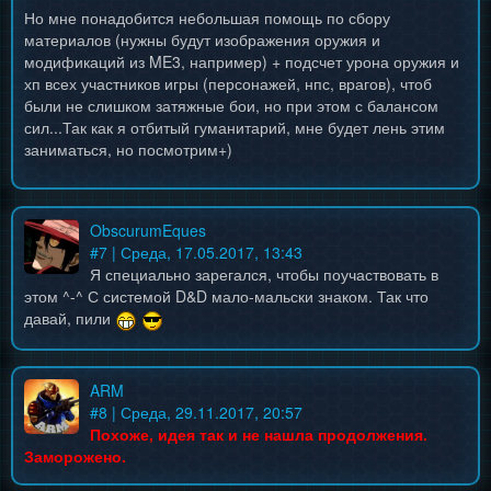
Но мне понадобится небольшая помощь по сбору
материалов (нужны будут изображения оружия и
модификаций из ME3, например) + подсчет урона оружия и
хп всех участников игры (персонажей, нпс, врагов), чтоб
были не слишком затяжные бои, но при этом с балансом
сил...Так как я отбитый гуманитарий, мне будет лень этим
заниматься, но посмотрим+)
ObscurumEques
#
7
| Среда, 17.05.2017, 13:43
Я специально зарегался, чтобы поучаствовать в
этом ^-^ С системой D&D мало-мальски знаком. Так что
давай, пили
ARM
#
8
| Среда, 29.11.2017, 20:57
Похоже, идея так и не нашла продолжения.
Заморожено.