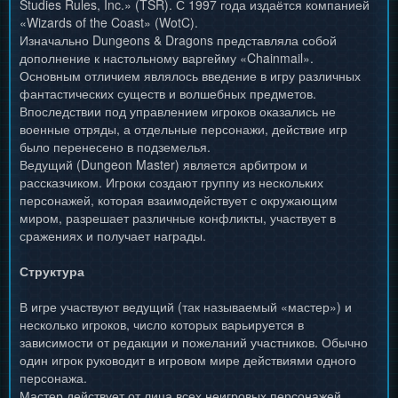
Studies Rules, Inc.» (TSR). С 1997 года издаётся компанией
«Wizards of the Coast» (WotC).
Изначально Dungeons & Dragons представляла собой
дополнение к настольному варгейму «Chainmail».
Основным отличием являлось введение в игру различных
фантастических существ и волшебных предметов.
Впоследствии под управлением игроков оказались не
военные отряды, а отдельные персонажи, действие игр
было перенесено в подземелья.
Ведущий (Dungeon Master) является арбитром и
рассказчиком. Игроки создают группу из нескольких
персонажей, которая взаимодействует с окружающим
миром, разрешает различные конфликты, участвует в
сражениях и получает награды.
Структура
В игре участвуют ведущий (так называемый «мастер») и
несколько игроков, число которых варьируется в
зависимости от редакции и пожеланий участников. Обычно
один игрок руководит в игровом мире действиями одного
персонажа.
Мастер действует от лица всех неигровых персонажей,