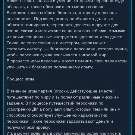
может выбрать навыки и умения, которыми персонаж будет
обладать, а также обозначить его мировоззрение.
Возможно также выбрать божество, которому персонаж
поклоняется. Под конец игроку необходимо должным
образом экипировать персонажа: доспехи и оружие для
воина, свитки и магические вещи для волшебника, отмычки
и прочие специальные инструменты для вора и так далее.
Также, по согласованию с мастером, игрок может
составить
квенту
— биографию персонажа, которая нужна,
чтобы персонаж лучше вписывался в игровой мир.
В процессе игры персонаж может изменить свои параметры,
улучшить их благодаря полученному опыту…
Процесс игры
В течение игры партия (игроки, действующие вместе)
путешествует по миру и выполняют различные миссии и
задания. В процессе путешествий персонажи по
усмотрению ДМ’а получают опыт, который тем или иным
способом способствует улучшению характеристик
персонажа. Также персонажи зарабатывают деньги и
получают экипировку.
Игра может включать в себя множество более мелких игр,