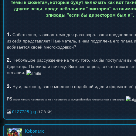
темы к сюжетам, которые будут включать как вот такие
другие вещи, вроде небольших "викторин" на внимат
эпизоды "если бы директором был я".
1.
Собственно, главная тема для разговора: ваши предположени
из себя представляет Наниматель, в чем подоплека его плана и
добивается своей многоходовкой?
2.
Небольшое рассуждение на тему того, как бы поступили вы 
Директора Паллина и почему. Включен опрос, так что писать что
желании.
3.
Ну и, наконец, ваше мнение о подобной идее и формате её 
PS
может ли быть Наниматель из НТ и Наниматель из ПО одной и той же личностью? Вот в чем вопрос!
0127728.jpg
(17.8 Kb)
Kobonaric