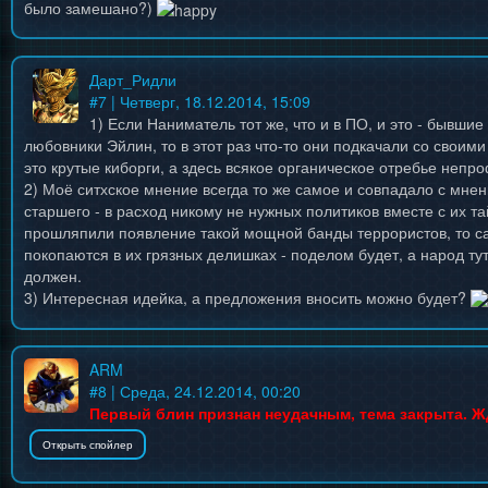
было замешано?)
Дарт_Ридли
#
7
| Четверг, 18.12.2014, 15:09
1) Если Наниматель тот же, что и в ПО, и это - бывши
любовники Эйлин, то в этот раз что-то они подкачали со своими
это крутые киборги, а здесь всякое органическое отребье непр
2) Моё ситхское мнение всегда то же самое и совпадало с мне
старшего - в расход никому не нужных политиков вместе с их т
прошляпили появление такой мощной банды террористов, то с
покопаются в их грязных делишках - поделом будет, а народ тут
должен.
3) Интересная идейка, а предложения вносить можно будет?
ARM
#
8
| Среда, 24.12.2014, 00:20
Первый блин признан неудачным, тема закрыта. Ж