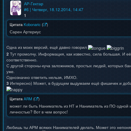
АР-Гектар
#
6
| Четверг, 18.12.2014, 14:47
1
Цитата
Kobonaric
(
)
Сарен Артериус
Одна из моих версий, ещё давно говорил
2
Тут промолчу. Информация, как известно, сила большая. И её
соответственно.
С другой стороны-куча заложников, простых людей, которых ба
уже.
Однозначно ответить нельзя, ИМХО.
3
Интересно) Может, в будущем выдумаем ещё фишичек и доб
Цитата
ARM
(
)
может ли быть Наниматель из НТ и Наниматель из ПО одной и
личностью? Вот в чем вопрос!
Любишь ты АРМ всяких Нанимателей делать. Может это непоня