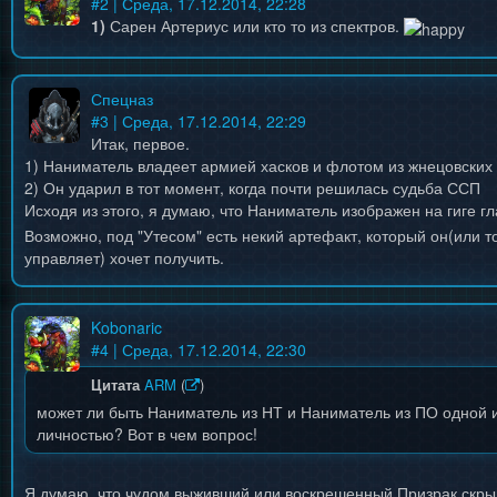
#
2
| Среда, 17.12.2014, 22:28
1)
Сарен Артериус или кто то из спектров.
Спецназ
#
3
| Среда, 17.12.2014, 22:29
Итак, первое.
1) Наниматель владеет армией хасков и флотом из жнецовских
2) Он ударил в тот момент, когда почти решилась судьба ССП
Исходя из этого, я думаю, что Наниматель изображен на гиге г
Возможно, под "Утесом" есть некий артефакт, который он(или то
управляет) хочет получить.
Kobonaric
#
4
| Среда, 17.12.2014, 22:30
Цитата
ARM
(
)
может ли быть Наниматель из НТ и Наниматель из ПО одной и
личностью? Вот в чем вопрос!
Я думаю, что чудом выживший или воскрешенный Призрак скры