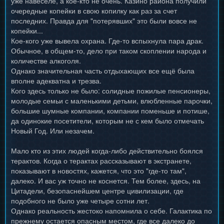
уже навеселе, а кое-кто не очень. Казино района получили
очередные копейки в свою копилку как раз за счет
последних. Правда для "потерявших" это были вовсе не
копейки...
Кое-кого уже вывела охрана. Где-то вспыхнула пара драк.
Обычное, в общем-то, дело при таком скоплении народа и
количестве алкоголя.
Однако значительная часть отдыхающих все ещё была
вполне адекватна и трезва.
Кого здесь только не было: солидные пожилые пенсионеры,
молодые семьи с маленькими детьми, влюбленные парочки,
большие шумные компании, компании поменьше и потише,
да одинокие посетители, которым не с кем было отмечать
Новый Год. Или незачем.
Мало кто из этих людей когда-либо действительно боялся
терактов. Когда о терактах рассказывают в экстранете,
показывают в новостях, кажется, что это "где-то там",
далеко. И вас уж точно не коснется. Тем более, здесь, на
Цитадели, безопаснейшем центре цивилизации, где
подобного не было уже четыре сотни лет.
Однако реальность жестоко напомнила о себе. Галактика по
прежнему остается опасным местом, где все далеко до