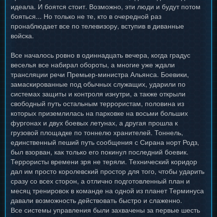
идеала. И боятся стоит. Возможно, эти люди и будут потом
бояться... Но только не те, кто в очередной раз
пронаблюдает все по телевизору, вступив в диванные
войска.
Все началось ровно в одиннадцать вечера, когда градус
веселья все набирал обороты, а многие уже ждали
трансляции речи Премьер-министра Альянса. Боевики,
замаскированные под обычных служащих, ударили по
системах защиты и контроля изнутри, а также открыли
свободный путь остальным террористам, половина из
которых приземлилась на парковке на восьми больших
фургонах и двух боевых летунах, а другая прошла к
грузовой площадке по тоннелю хранителей. Тоннель,
единственный пеший путь сообщения с Сирана норт Родз,
был взорван, как только его покинул последний боевик.
Террористы времени зря не теряли. Технический коридор
дал им просто королевский простор для того, чтобы ударить
сразу со всех сторон, а отлично подготовленный план и
месяц тренировок в команде на одной из планет Терминуса
давали возможность действовать быстро и слаженно.
Все системы управления были захвачены за первые шесть