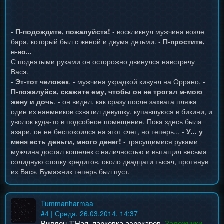
-
П-подождите, пожалуйста!
- воскликнул мужчина возле
бара, который был с женой и двумя детьми. -
П-простите,
н-но...
С поднятыми руками он осторожно двинулся навстречу
Васэ.
-
Эт-тот человек
, - мужчина украдкой кивунл на Оррано. -
П-пожалуйса, скажите ему, чтобы он не трогал м-мою
жену и дочь
, - он видел, как сразу после захвата пляжа
один из наемников схватил девушку, купавшуюся в бикини, и
уволок куда-то в подсобное помещение. Пока здесь была
азари, он не беспокоился на этот счет, но теперь... -
У... у
меня есть деньги, много денег!
- трясущимися руками
мужчина достал кошелек с наличностью и вытащил весьма
солидную стопку кредитов, около двадцати тысяч, протянув
их Васэ. Бумажник теперь был пуст.
Tummanharmaa
#
4
| Среда, 26.03.2014, 14:37
Виллен Т'Ная, парковка аэрокаров,
Заложники