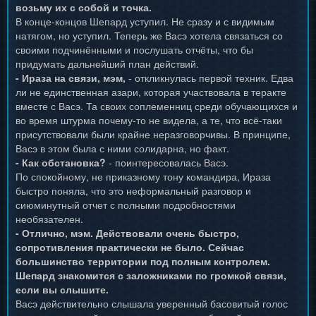
возьму их с собой и точка.
В конце-концов Шепард уступил. Не сразу и с видимым
натягом, но уступил. Теперь же Васэ хотела связаться со
своими подчинёнными и послушать отчёты, что бы
придумать дальнейший план действий.
- Ираза на связи, мэм,
- откликнулась первой техник. Едва
ли не единственная азари, которая участвовала в теракте
вместе с Васэ. Та своих соплеменниц среди обучающихся и
во время штурма почему-то не видела, а те, что всё-таки
присутствовали были крайне неразговорчивы. В принципе,
Васэ в этом была с ними солидарна, но факт.
- Как обстановка?
- поинтересовалась Васэ.
По спокойному, не приказному тону командира, Ираза
быстро поняла, что это неформальный разговор и
сиюминутный отчет с полными подробностями
необязателен.
- Отлично, мэм. Действовали очень быстро,
сопротивления практически не было. Сейчас
большинство территории под полным контролем.
Шепард знакомится с заложниками по громкой связи,
если вы слышите.
Васэ действительно слышала уверенный басовитый голос