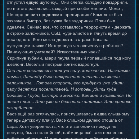
отпустил едкую шуточку... Они слегка холодно повздорили,
но в итоге разошлись каждый при своём мнении. Может,
Шепард решил продолжить препирания? Комплекс был
захвачен быстро, без сучка без задоринки. План был
идеален. Сейчас всё, что оставалось террористам - держать
в страхе заложников, СБЦ, журналистов и тянуть время до
последнего. Кого могла держать в страхе Васэ на
пустующем пляже? Истерящую человеческую ребятню?
Паникующих учителей? Искусственных чаек?
Скрипнув зубами, азари пнула первый попавшийся под ногу
шезлонг. Весёлый пёстрый зонтик вздрогнул.
Они там веселятся в полную силу, конечно же. Насколько
помню, Шепарду было откровенно плевать на жизни
заложников... Готова спорить, его придурки уже убили
пару десятков посетителей. И готовы убить куда
больше... Грубо, быстро и жёстко. Как мне и нравится. Но
этот пляж... Это уже не безвинная шпилька. Это хреново
оскорбление.
Васэ ещё раз оглянулась, прислушиваясь к едва слышному
теперь детскому плачу. Васэ слишком далеко отошла от
бара. Хотя уверенность, что эти заложники никуда не
денутся, была полнейшей, наёмница всё-таки неспешно
побрела обратно. Мигрень постепенно набирала обороты,