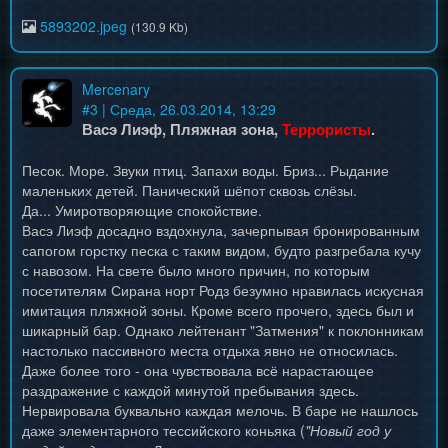
5893202.jpeg
(130.9 Kb)
Mercenary
#
3
| Среда, 26.03.2014, 13:29
Васэ Лиэф, Пляжная зона,
Террористы
.
Песок. Море. Звуки птиц. Запахи воды. Бриз... Рыдание
маленьких детей. Панический шёпот сквозь слёзы.
Да... Умиротворяющие спокойствие.
Васэ Лиэф досадно вздохнула, зачерпывая бронированным
сапогом горстку песка с таким видом, будто разгребала кучу
с навозом. На свете было много причин, по которым
посетителям Сирана норт Родз безумно нравилась искусная
имитация пляжной зоны. Кроме всего прочего, здесь был и
шикарный бар. Однако лейтенант "Затмения" к поклонникам
настолько пассивного места отдыха явно не относилась.
Даже более того - она чувствовала всё нарастающее
раздражение с каждой минутой пребывания здесь.
Нервировала буквально каждая мелочь. В баре не нашлось
даже элементарного тессийского коньяка (
"Новый год у