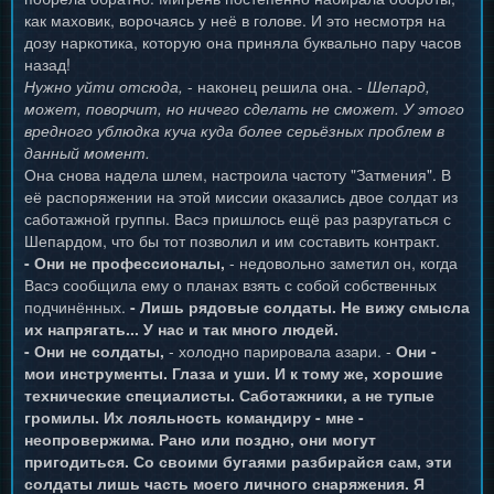
как маховик, ворочаясь у неё в голове. И это несмотря на
дозу наркотика, которую она приняла буквально пару часов
назад!
Нужно уйти отсюда,
- наконец решила она. -
Шепард,
может, поворчит, но ничего сделать не сможет. У этого
вредного ублюдка куча куда более серьёзных проблем в
данный момент.
Она снова надела шлем, настроила частоту "Затмения". В
её распоряжении на этой миссии оказались двое солдат из
саботажной группы. Васэ пришлось ещё раз разругаться с
Шепардом, что бы тот позволил и им составить контракт.
- Они не профессионалы,
- недовольно заметил он, когда
Васэ сообщила ему о планах взять с собой собственных
подчинённых.
- Лишь рядовые солдаты. Не вижу смысла
их напрягать... У нас и так много людей.
- Они не солдаты,
- холодно парировала азари. -
Они -
мои инструменты. Глаза и уши. И к тому же, хорошие
технические специалисты. Саботажники, а не тупые
громилы. Их лояльность командиру - мне -
неопровержима. Рано или поздно, они могут
пригодиться. Со своими бугаями разбирайся сам, эти
солдаты лишь часть моего личного снаряжения. Я