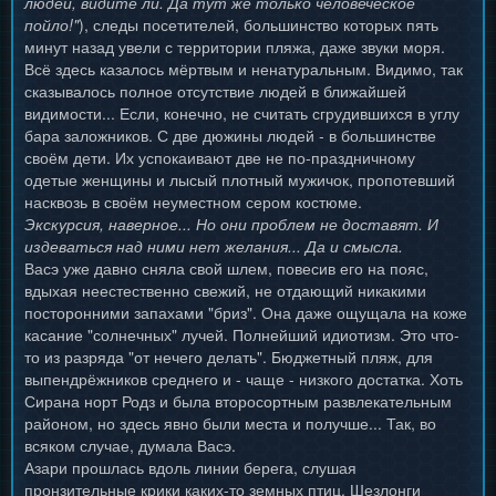
людей, видите ли. Да тут же только человеческое
пойло!"
), следы посетителей, большинство которых пять
минут назад увели с территории пляжа, даже звуки моря.
Всё здесь казалось мёртвым и ненатуральным. Видимо, так
сказывалось полное отсутствие людей в ближайшей
видимости... Если, конечно, не считать сгрудившихся в углу
бара заложников. С две дюжины людей - в большинстве
своём дети. Их успокаивают две не по-праздничному
одетые женщины и лысый плотный мужичок, пропотевший
насквозь в своём неуместном сером костюме.
Экскурсия, наверное... Но они проблем не доставят. И
издеваться над ними нет желания... Да и смысла.
Васэ уже давно сняла свой шлем, повесив его на пояс,
вдыхая неестественно свежий, не отдающий никакими
посторонними запахами "бриз". Она даже ощущала на коже
касание "солнечных" лучей. Полнейший идиотизм. Это что-
то из разряда "от нечего делать". Бюджетный пляж, для
выпендрёжников среднего и - чаще - низкого достатка. Хоть
Сирана норт Родз и была второсортным развлекательным
районом, но здесь явно были места и получше... Так, во
всяком случае, думала Васэ.
Азари прошлась вдоль линии берега, слушая
пронзительные крики каких-то земных птиц. Шезлонги