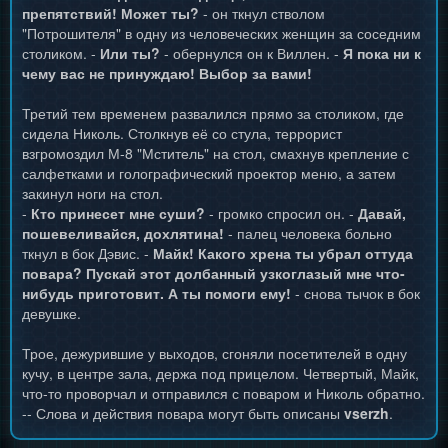
препятствий! Может ты?
- он ткнул стволом
"Потрошителя" в одну из человеческих женщин за соседним
столиком. -
Или ты?
- обернулся он к Виллен. -
Я пока ни к
чему вас не принуждаю! Выбор за вами!
Третий тем временем развалился прямо за столиком, где
сидела Николь. Столкнув её со стула, террорист
взгромоздил М-8 "Мститель" на стол, смахнув крепление с
салфетками и голографический проектор меню, а затем
закинул ноги на стол.
-
Кто принесет мне суши?
- громко спросил он. -
Давай,
пошевеливайся, дохлятина!
- палец человека больно
ткнул в бок Дэвис. -
Майк! Какого хрена ты убрал оттуда
повара? Пускай этот долбанный узкоглазый мне что-
нибудь приготовит. А ты помоги ему!
- снова тычок в бок
девушке.
Трое, дежурившие у выходов, сгоняли посетителей в одну
кучу, в центре зала, держа под прицелом. Четвертый, Майк,
что-то проворчал и отправился с поваром и Николь обратно.
-- Слова и действия повара могут быть описаны
vserzh
.