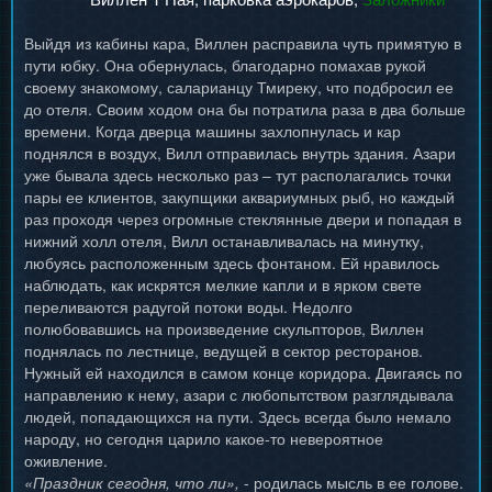
Выйдя из кабины кара, Виллен расправила чуть примятую в
пути юбку. Она обернулась, благодарно помахав рукой
своему знакомому, саларианцу Тмиреку, что подбросил ее
до отеля. Своим ходом она бы потратила раза в два больше
времени. Когда дверца машины захлопнулась и кар
поднялся в воздух, Вилл отправилась внутрь здания. Азари
уже бывала здесь несколько раз – тут располагались точки
пары ее клиентов, закупщики аквариумных рыб, но каждый
раз проходя через огромные стеклянные двери и попадая в
нижний холл отеля, Вилл останавливалась на минутку,
любуясь расположенным здесь фонтаном. Ей нравилось
наблюдать, как искрятся мелкие капли и в ярком свете
переливаются радугой потоки воды. Недолго
полюбовавшись на произведение скульпторов, Виллен
поднялась по лестнице, ведущей в сектор ресторанов.
Нужный ей находился в самом конце коридора. Двигаясь по
направлению к нему, азари с любопытством разглядывала
людей, попадающихся на пути. Здесь всегда было немало
народу, но сегодня царило какое-то невероятное
оживление.
«Праздник сегодня, что ли»,
- родилась мысль в ее голове.