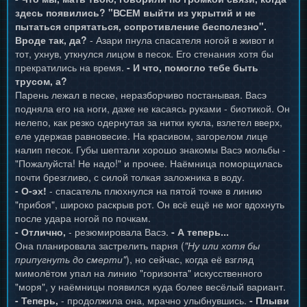
здесь появились? "ВСЕМ выйти из укрытий и не
пытаться спрятаться, сопротивление бесполезно".
Вроде так, да?
- Азари пнула спасателя ногой в живот и
тот, ухнув, уткнулся лицом в песок. Его стенания хотя бы
прекратились на время.
- И что, помогло тебе быть
трусом, а?
Парень лежал в песке, неразборчиво постанывая. Васэ
подняла его на ноги, даже не касаясь руками - биотикой. Он
нелепо, как резко одернутая за нитки кукла, взлетел вверх,
еле удержав равновесие. На красивом, загорелом лице
налип песок. Губы шептали хорошо знакомы Васэ мольбы -
"Пожалуйста! Не надо!" и прочее. Наёмница поморщилась
почти брезгливо, с силой толкая заложника в воду.
- О-эх!
- спасатель плюхнулся на пятой точке в линию
"прибоя", широко раскрыв рот. Он всё ещё не мог вдохнуть
после удара ногой по почкам.
- Отлично,
- резюмировала Васэ.
- А теперь...
Она планировала застрелить парня (
"Ну или хотя бы
припугнуть до смерти"
), но сейчас, когда её взгляд
мимолётом упал на линию "горизонта" искусственного
"моря", у наёмницы появился куда более весёлый вариант.
- Теперь,
- продолжила она, мрачно улыбнувшись.
- Плыви