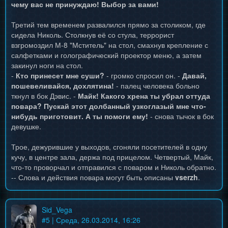
чему вас не принуждаю! Выбор за вами!
Третий тем временем развалился прямо за столиком, где
сидела Николь. Столкнув её со стула, террорист
взгромоздил М-8 "Мститель" на стол, смахнув крепление с
салфетками и голографический проектор меню, а затем
закинул ноги на стол.
-
Кто принесет мне суши?
- громко спросил он. -
Давай,
пошевеливайся, дохлятина!
- палец человека больно
ткнул в бок Дэвис. -
Майк! Какого хрена ты убрал оттуда
повара? Пускай этот долбанный узкоглазый мне что-
нибудь приготовит. А ты помоги ему!
- снова тычок в бок
девушке.
Трое, дежурившие у выходов, сгоняли посетителей в одну
кучу, в центре зала, держа под прицелом. Четвертый, Майк,
что-то проворчал и отправился с поваром и Николь обратно.
-- Слова и действия повара могут быть описаны
vserzh
.
Sid_Vega
#
5
| Среда, 26.03.2014, 16:26