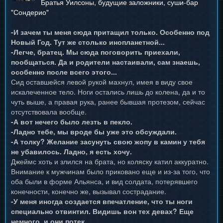
Братья Уилсоны, будущие заложники, суши-бар
"Сондерио"
-И зачем ты меня сюда притащил только. Особенно под
Новый Год. Тут же столько инопланетной...
-Легче, братец. Мы сюда поговорить приехали,
пообщаться. Да и родители настаивали, сам знаешь,
особенно после всего этого...
Сид оставшейся левой рукой махнул, имея в виду свое
искалеченное тело. Ноги остались лишь до колена, да и то
чуть выше, а правая рука, ранее бывшая протезом, сейчас
отсутствовала вообще.
-А вот нечего было лезть в пекло.
-Ладно тебе, мы вроде бы уже это обсуждали.
-А толку? Желание засунуть свою жопу в камин у тебя
не убавилось. Ладно, я есть хочу.
Джеймс хоть и злился на брата, но коляску катил аккуратно.
Внимание к мужчинам было приковано еще и из-за того, что
оба были в форме Альянса, и вид солдата, потерявшего
конечности, конечно же, вызывал сострадание.
-У меня иногда создается впечатление, что ты ноги
специально отвинтил. Видишь вон тех девах? Еще
немного, и они потек...