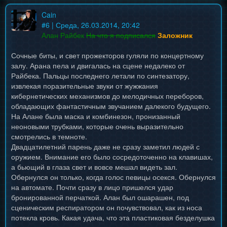
Cain
#
6
| Среда, 26.03.2014, 20:42
Алан Райбек
На что я подписался
Заложник
Сочные биты, и свет прожекторов гуляли по концертному
залу. Арана пела и двигалась на сцене недалеко от
Райбека. Пальцы последнего летали по синтезатору,
извлекая поразительные звуки от жужжания
кибернетических механизмов до мелодичных переборов,
обладающих фантастичным звучанием далекого будущего.
На Алане была маска и комбинезон, пронизанный
неоновыми трубками, которые очень выразительно
смотрелись в темноте.
Двадцатилетний парень даже не сразу заметил людей с
оружием. Внимание его было сосредоточенно на клавишах,
а бьющий в глаза свет и вовсе мешал видеть зал.
Обернулся он только, когда голос певицы осекся. Обернулся
на автомате. Почти сразу в лицо пришелся удар
бронированной перчаткой. Алан был ошарашен, под
сценическим респиратором он почувствовал, как из носа
потекла кровь. Какая удача, что эта пластиковая безделушка