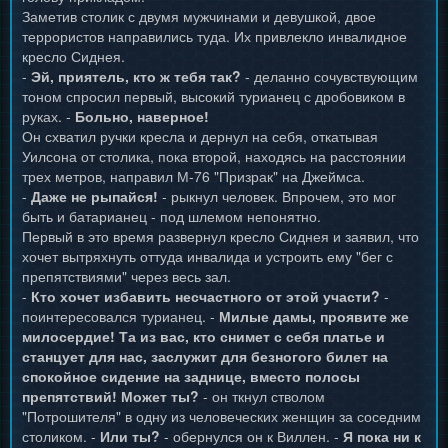
Заметив столик с двумя мужчинами и девушкой, двое
террористов направились туда. Их привлекло инвалидное
кресло Сиднея.
-
Эй, приятель, кто ж тебя так?
- деланно сочувствующим
тоном спросил первый, высокий турианец с дробовиком в
руках. -
Больно, наверное!
Он схватил ручки кресла и дернул на себя, откатывая
Уилсона от столика, пока второй, находясь на расстоянии
трех метров, направил М-76 "Призрак" на Джеймса.
-
Даже не рыпайся!
- рыкнул человек. Впрочем, это мог
быть и батарианец - под шлемом непонятно.
Первый в это время развернул кресло Сиднея и заявил, что
хочет вытряхнуть оттуда инвалида и устроить ему "бег с
препятствиями" через весь зал.
-
Кто хочет избавить несчастного от этой участи?
-
поинтересовался турианец. -
Милые дамы, проявите же
милосердие! Та из вас, кто снимет с себя платье и
станцует для нас, заслужит для безногого билет на
спокойное сидение на заднице, вместо полосы
препятствий! Может ты?
- он ткнул стволом
"Потрошителя" в одну из человеческих женщин за соседним
столиком. -
Или ты?
- обернулся он к Виллен. -
Я пока ни к