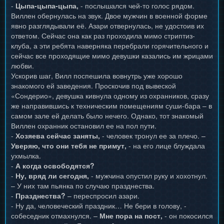
-
Цыпа-цыпа-цыпа,
- послышался чей-то голос рядом.
Виллен обернулась на звук. Двое мужчин в военной форме
явно разглядывали её. Азари отвернулась, не удостоив их
ответом. Сейчас она как раз проходила мимо стриптиз-
клуба, а эти ребята наверняка перебрали горячительного и
сейчас все проходящие мимо девушки казались им жрицами
любви.
Ускорив шаг, Вилл поспешила вовнутрь уже хорошо
знакомого ей заведения. Проскочив под вывеской
«Сондерио», девушка кивнула одному из охранников, сразу
же направившись к техническим помещениям суши-бара – в
самом зале ей делать было нечего. Однако, тот знакомый
Виллен охранник остановил ее на пол пути.
-
Хозяева сейчас заняты,
- человек тронул ее за плечо. –
Уверяю, что они тебя не примут,
- на его лице блуждала
ухмылка.
-
А когда освободятся?
-
Ну, вряд ли сегодня,
- мужчина опустил руку и хохотнул.
– У них там пьянка по случаю празднества.
-
Празднества?
– переспросил азари.
- Ну да, человеческий праздник… Не бери в голову, -
собеседник отмахнулся. –
Мне пора на пост,
- он покосился