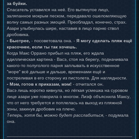
за буйки.
Спасатель уставился на неё. Его вытянутое лицо,
заляпанное мокрым песком, передавало ошеломляющую
волну самых разных эмоций. Преобладал, конечно, страх.
Азари улыбнулась шире, наставив в лицо парню ствол
дробовика.
- Быстрее,
- посоветовала она. -
Я могу сделать пляж ещё
красочнее, если ты так хочешь.
Когда Макс Оррано прибыл на пляж, его ждала
идиллическая картина - Васэ, стоя на берегу, подначивала
какого-то полуголого парня заплывать в искусственное
"море" всё дальше и дальше, временами ещё и
постреливая в его сторону из пистолета. Для наглядности.
- Мэм, готов к приказам, мэм!
- отчитался он.
Васэ лишь коротко кивнула, но лёгкая усмешка на суровом
лице азари уже говорила о многом. Лиэф объяснила Максу,
что от него требуется и поплелась на выход из пляжной
зоны, закинув дробовик на плечо.
Теперь, хотя бы, можно будет расслабиться
, - подумала
она.