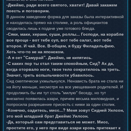
-Джеймс, ради всего святого, хватит! Давай закажем
поесть и поговорим.
В данном заведении форма для заказы была интерактивной
и находилась прямо на столике, а роль официантов
сводилась лишь к подаче уже готового блюда.
-Сяки, маки, хераки, суши, роллы... Господи, на корабле
все проще - вот тебе суп, вот тебе салат, вот тебе
второе. И чай. Все. В-общем, я буду Филадельфию.
Хоть что-то не на японском.
-А я сет "Самурай". Джеймс, не кипятись.
-С каких пор ты стал таким спокойным, Сид? Ах да,
когда оторвало ноги, твое тело сократилось на треть.
Значит, треть вспыльчивости убавилось.
Сид скептически ухмыльнулся. Ненависть брата не стала ни
на йоту меньше, несмотря на все увещевания родителей. И
продолжить бы им тут столь "милую" беседу, но тут
внезапно появилась азари, причем весьма миловидная, и
попросила разрешение присесть с ними за один столик.
-Конечно, садитесь, мисс...? Меня зовут Сидней Уилсон,
это мой младший брат Джеймс Уилсон.
-Да, который сам представиться не может. Мисс,
простите его, у него при виде азари кровь притекает к