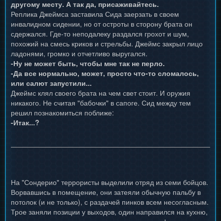
другому месту. А так да, присаживайтесь.
Реплика Джеймса заставила Сида заерзать в своем
инвалидном сидении, но от остроты в сторону брата он
сдержался. Где-то неподалеку раздался грохот и шум,
похожий на смесь криков и стрельбы. Джеймс закрыл лицо
ладонями, громко и отчетливо выругался.
-Ну не может быть, чтобы мне так не перло.
-Да все нормально, может, просто что-то сломалось,
или салют запустили...
Джеймс клял своего брата на чем свет стоит. И оружия
никакого. Не считая "бабочки" в сапоге. Сид между тем
решил познакомиться поближе:
-Итак...?
На "Сондерио" террористы выделили отряд из семи бойцов.
Ворвавшись в помещение, они затеяли обычную пальбу в
потолок (и не только), с раздачей пинков всем несогласным.
Трое заняли позиции у выходов, один направился на кухню,