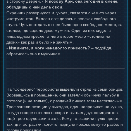
в сторону дверей. -
Я позову Ари, она сегодня в смене,
обсудишь с ней дела свои.
Охранник развернулся и, уходя, связался с кем-то через
инструментон. Виллен огляделась в поисках свободного
стула. Чуть поотдаль от нее было одно свободное место, за
столом, где сидело двое мужчин. Один из них сидел в
инвалидном кресле, отчего второе место «столика на
двоих» как раз и было не занятым.
-
Извините, я могу ненадолго присесть?
– подойдя,
обратилась она к мужчинам.
На "Сондерио" террористы выделили отряд из семи бойцов.
Ворвавшись в помещение, они затеяли обычную пальбу в
потолок (и не только), с раздачей пинков всем несогласным.
Трое заняли позиции у выходов, один направился на кухню,
откуда вскоре выволок повара и выгнал двух официантов.
Ещё трое орудовали в зале. Кому-то всадили пулю просто
так, для острастки, кого-то пырнули ножом, кому-то разбили
голову прикладом.