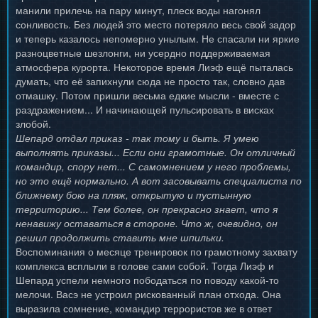
манили прилечь на пару минут, плеск воды нагонял
сонливость. Без людей это место потеряло весь свой задор
и теперь казалось непомерно унылым. Не спасали ни яркие
разноцветные шезлонги, ни усердно поддерживаемая
атмосфера курорта. Некоторое время Лиэф ещё пыталась
думать, что её запихнули сюда не просто так, словно дав
отмашку. Потом пришли весьма едкие мысли - вместе с
раздражением... И начинающей пульсировать в висках
злобой.
Шепард отдал приказ - так тому и быть. Я умею
выполнять приказы... Если они грамотные. Он отличный
командир, спору нет... С самомнением у него проблемы,
но это ещё нормально. А вот засовывать специалиста по
ближнему бою на пляж, открытую и пустынную
территорию... Тем более, он прекрасно знает, что я
ненавижу оставаться в стороне. Что ж, очевидно, он
решил продолжить ставить мне шпильки.
Воспоминания о месяце тренировок по грамотному захвату
комплекса всплыли в голове сами собой. Тогда Лиэф и
Шепард успели немного пободаться по поводу какой-то
мелочи. Васэ не устроил рискованный план отхода. Она
выразила сомнение, командир террористов же в ответ