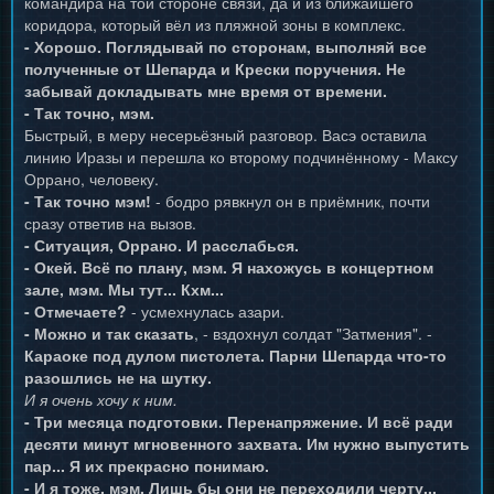
командира на той стороне связи, да и из ближайшего
коридора, который вёл из пляжной зоны в комплекс.
- Хорошо. Поглядывай по сторонам, выполняй все
полученные от Шепарда и Крески поручения. Не
забывай докладывать мне время от времени.
- Так точно, мэм.
Быстрый, в меру несерьёзный разговор. Васэ оставила
линию Иразы и перешла ко второму подчинённому - Максу
Оррано, человеку.
- Так точно мэм!
- бодро рявкнул он в приёмник, почти
сразу ответив на вызов.
- Ситуация, Оррано. И расслабься.
- Окей. Всё по плану, мэм. Я нахожусь в концертном
зале, мэм. Мы тут... Кхм...
- Отмечаете?
- усмехнулась азари.
- Можно и так сказать
, - вздохнул солдат "Затмения". -
Караоке под дулом пистолета. Парни Шепарда что-то
разошлись не на шутку.
И я очень хочу к ним.
- Три месяца подготовки. Перенапряжение. И всё ради
десяти минут мгновенного захвата. Им нужно выпустить
пар... Я их прекрасно понимаю.
- И я тоже, мэм. Лишь бы они не переходили черту...