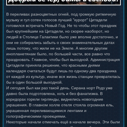
В переливах разноцветных огней, под громкую ритмичную
музыку и гул сотен голосов лучший "курорт" Цитадели
готовился встречать Новый Год. Не то чтобы этот праздник
был крупнейшим на Цитадели, но скорее наоборот, но
людей в Столице Галактики было уже вполне достаточно, и
они не собирались забыть о своих знаменательных датах
лишь потому, что жили не на Земле. А многим другим
инопланетянам было, по большей части, все равно что
праздновать. Главное, чтобы был выходной. Администрация
Цитадели приняла решение, что красными днями
календаря считаться будут лишь по одному-два праздника
от каждой из культур, иначе вся жизнь станции превратилась
бы в один большой выходной.
И сегодня был как раз такой день. Сирана норт Родз уже
давно была подготовлена, хоть и без фанатизма. В
коридорах горели гирлянды, виднелись новогодние
украшения. В главном холле отеля стояла огромная ель,
украшенная переливающимися лентами и
голографическими проекциями.
Некоторые начали отмечать ещё в начале вечера. Эти были