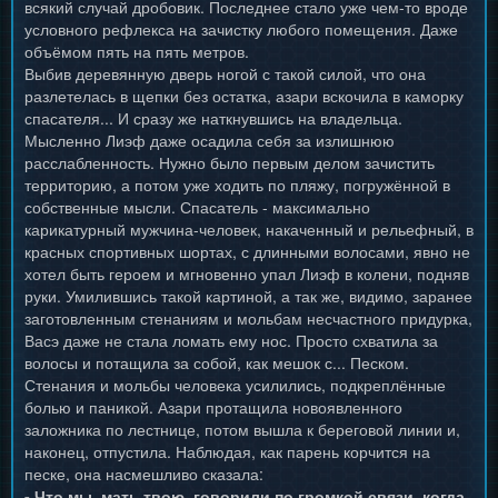
всякий случай дробовик. Последнее стало уже чем-то вроде
условного рефлекса на зачистку любого помещения. Даже
объёмом пять на пять метров.
Выбив деревянную дверь ногой с такой силой, что она
разлетелась в щепки без остатка, азари вскочила в каморку
спасателя... И сразу же наткнувшись на владельца.
Мысленно Лиэф даже осадила себя за излишнюю
расслабленность. Нужно было первым делом зачистить
территорию, а потом уже ходить по пляжу, погружённой в
собственные мысли. Спасатель - максимально
карикатурный мужчина-человек, накаченный и рельефный, в
красных спортивных шортах, с длинными волосами, явно не
хотел быть героем и мгновенно упал Лиэф в колени, подняв
руки. Умилившись такой картиной, а так же, видимо, заранее
заготовленным стенаниям и мольбам несчастного придурка,
Васэ даже не стала ломать ему нос. Просто схватила за
волосы и потащила за собой, как мешок с... Песком.
Стенания и мольбы человека усилились, подкреплённые
болью и паникой. Азари протащила новоявленного
заложника по лестнице, потом вышла к береговой линии и,
наконец, отпустила. Наблюдая, как парень корчится на
песке, она насмешливо сказала:
- Что мы, мать твою, говорили по громкой связи, когда