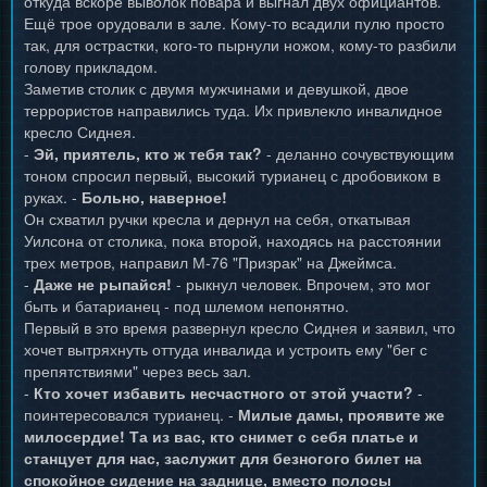
откуда вскоре выволок повара и выгнал двух официантов.
Ещё трое орудовали в зале. Кому-то всадили пулю просто
так, для острастки, кого-то пырнули ножом, кому-то разбили
голову прикладом.
Заметив столик с двумя мужчинами и девушкой, двое
террористов направились туда. Их привлекло инвалидное
кресло Сиднея.
-
Эй, приятель, кто ж тебя так?
- деланно сочувствующим
тоном спросил первый, высокий турианец с дробовиком в
руках. -
Больно, наверное!
Он схватил ручки кресла и дернул на себя, откатывая
Уилсона от столика, пока второй, находясь на расстоянии
трех метров, направил М-76 "Призрак" на Джеймса.
-
Даже не рыпайся!
- рыкнул человек. Впрочем, это мог
быть и батарианец - под шлемом непонятно.
Первый в это время развернул кресло Сиднея и заявил, что
хочет вытряхнуть оттуда инвалида и устроить ему "бег с
препятствиями" через весь зал.
-
Кто хочет избавить несчастного от этой участи?
-
поинтересовался турианец. -
Милые дамы, проявите же
милосердие! Та из вас, кто снимет с себя платье и
станцует для нас, заслужит для безногого билет на
спокойное сидение на заднице, вместо полосы