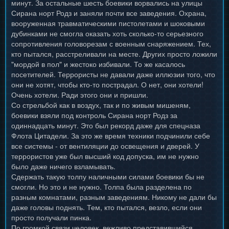
минут. За остальные шесть боевики ворвались на улицы
Сирана норт Родз и заняли почти все заведения. Охрана,
вооруженная травматическими пистолетами и шоковыми
дубинками не смогла оказать хоть сколько-то серьезного
сопротивления головорезам с военным снаряжением. Тех,
кто пытался, расстреливали на месте. Других просто ложили
"мордой в пол" и жестоко избивали. То же касалось
посетителей. Террористы не давали даже иллюзии того, что
они не хотят, чтобы кто-то пострадал. О нет, они хотели!
Очень хотели. Ради этого они и пришли.
Со стрельбой как в воздух, так и по живым мишеням,
боевики взяли под контроль Сирана норт Родз за
одиннадцать минут. Это был рекорд даже для спецназа
Флота Цитадели. За это же время техники подчинили себе
все системы - от вентиляции до освещения и дверей. У
террористов уже был высший код допуска, им не нужно
было даже ничего взламывать.
Сдержать такую толпу наличными силами боевики бы не
смогли. Но это и не нужно. Толпа была разделена по
разным комнатами, разным заведениям. Никому не дали бы
даже головы поднять. Тем, кто пытался, везло, если они
просто получали пинка.
По громкой связи человек, вежливо представившийся