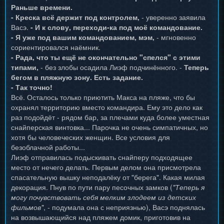
Раньше времени.
- Креска всё держит под контролем,
- уверенно заявила
Васэ.
- И к слову, переходи-ка под моё командование.
- Я уже под вашим командованием, мэм,
- мгновенно
сориентировался наёмник.
- Рада, что ты ещё не окончательно "спелся" с этими
типами,
- без злобы осадила Лиэф подчинённого. -
Теперь
бегом в пляжную зону. Есть задание.
- Так точно!
Всё. Осталось только приютить Макса на пляже, что бы
охранял территорию вместо командира. Ему это дело как
раз подойдёт - рядом бар, за плечами куда более уместная
снайперская винтовка... Парочка не очень симпатичных, но
хотя бы человеческих женщин. Все условия для
безоблачной работы...
Лиэф отправилась подыскивать снайперу подходящее
место от нечего делать. Первым делом она присмотрела
спасательную вышку неподалёку от "берега". Какая милая
декорация. Пнув по пути пару песочных замков (
"Теперь я
могу почувствовать себя мелким злодеем из детских
фильмов"
, - подумала она с неприязнью), Васэ поднялась
на возвышающийся над пляжем домик, приготовив на