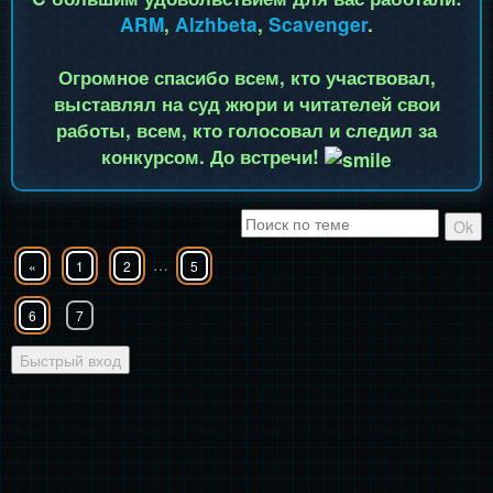
ARM
,
Alzhbeta
,
Scavenger
.
Огромное спасибо всем, кто участвовал,
выставлял на суд жюри и читателей свои
работы, всем, кто голосовал и следил за
конкурсом. До встречи!
…
«
1
2
5
6
7