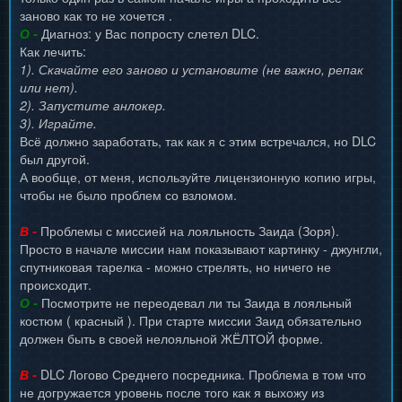
заново как то не хочется .
О -
Диагноз: у Вас попросту слетел DLC.
Как лечить:
1). Скачайте его заново и установите (не важно, репак
или нет).
2). Запустите анлокер.
3). Играйте.
Всё должно заработать, так как я с этим встречался, но DLC
был другой.
А вообще, от меня, используйте лицензионную копию игры,
чтобы не было проблем со взломом.
В -
Проблемы с миссией на лояльность Заида (Зоря).
Просто в начале миссии нам показывают картинку - джунгли,
спутниковая тарелка - можно стрелять, но ничего не
происходит.
О -
Посмотрите не переодевал ли ты Заида в лояльный
костюм ( красный ). При старте миссии Заид обязательно
должен быть в своей нелояльной ЖЁЛТОЙ форме.
В -
DLC Логово Среднего посредника. Проблема в том что
не догружается уровень после того как я выхожу из