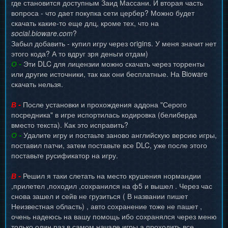
где становится доступным Заид Массани. И вторая часть
вопроса - что дает покупка сети цербер? Можно будет
скачать какие-то еще длц, кроме тех, что на
social.bioware.com
?
Забыл добавить - купил игру через origins. У меня значит нет
этого кода? А то вдруг зря деньги отдам)
О -
Эти DLC для лицензии можно скачать через торренты
или другие источники, так как они бесплатные. На Bioware
скачать нельзя.
В -
После установки и прохождения аддона "Серого
посредника" в игре испортилась кодировка (белиберда
вместо текста). Как это исправить?
О -
Удалите игру и постаьте заново английскую версию игры,
поставил патчи, затем поставьте все DLC, уже после этого
поставьте русификатор на игру.
В -
Решил я таки слетать на место крушения нормандии
,прилетел ,походил ,сохранился на ф5 и вышел . Через час
снова зашел и сейв не грузиться ( В названии пишет
Неизвестная область) , авто сохранение тоже не пашет ,
очень надеюсь на вашу помощь ибо сохранялся через меню
только один раз в самом начале игры а проходить все