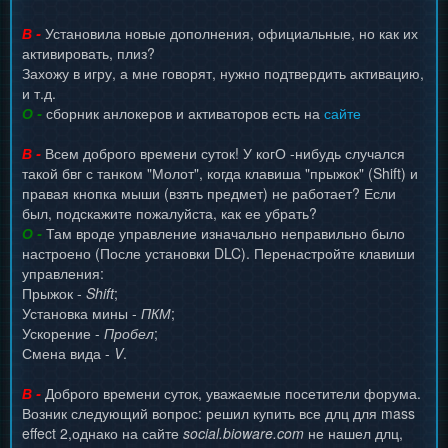
В -
Установила новые дополнения, официальные, но как их
активировать, плиз?
Захожу в игру, а мне говорят, нужно подтвердить активацию,
и т.д.
О -
сборник анлокеров и активаторов есть на
сайте
В -
Всем доброго времени суток! У когО -нибудь случался
такой бвг с танком "Молот", когда клавиша "прыжок" (Shift) и
правая кнопка мыши (взять предмет) не работает? Если
был, подскажите пожалуйста, как ее убрать?
О -
Там вроде управление изначально неправильно было
настроено (После установки DLC). Перенастройте клавиши
управления:
Прыжок -
Shift
;
Установка мины -
ПКМ
;
Ускорение -
Пробел
;
Смена вида -
V
.
В -
Доброго времени суток, уважаемые посетители форума.
Возник следующий вопрос: решил купить все длц для mass
effect 2,однако на сайте
social.bioware.com
не нашел длц,