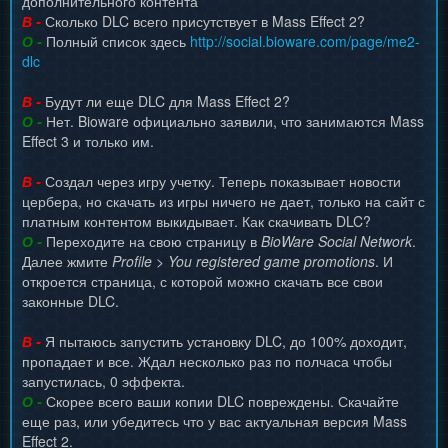
дополнительного контента
В -
Сколько DLC всего присутствует в Mass Effect 2?
О -
Полный список здесь
http://social.bioware.com/page/me2-
dlc
В -
Будут ли еще DLC для Mass Effect 2?
О -
Нет. Bioware официально заявили, что занимаются Mass
Effect 3 и только им.
В -
Создал через игру учетку. Теперь показывает новости
цербера, но скачать из игры ничего не дает, только на сайт с
платным контентом выкидывает. Как скачивать DLC?
О -
Переходите на свою страницу в
BioWare Social Network
.
Далее жмите
Profile > You registered game promotions
. И
откроется страница, с которой можно скачать все свои
законные DLC.
В -
Я пытаюсь запустить установку DLC, до 100% доходит,
пропадает и все. Ждал несколько раз по полчаса чтобы
запустилась, 0 эффекта.
О -
Скорее всего ваши копии DLC повреждены. Скачайте
еще раз, или убедитесь что у вас актуальная версия Mass
Effect 2.