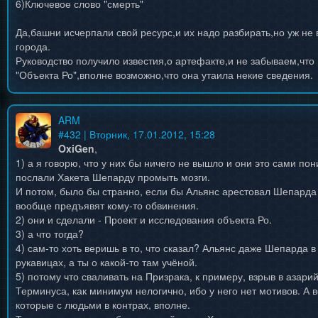
6)Ключевое слово "смерть"
Да,башни исчерпали свой ресурс,и их надо разбирать,но уж не 
города.
Руководство получило известия,о артефакте,и не забываем,что
"Объекта Ро",вполне возможно,что она утаила некие сведения.
ARM
#
432
| Вторник, 17.01.2012, 15:28
OxiGen
,
1) а я говорю, что у них бы ничего не вышло и они это сами по
послали Хакета Шепарду промыть мозги.
И потом, было бы странно, если бы Альянс арестовал Шепарда
вообще предъявят кому-то обвинения.
2) они и сделали - Проект и исследования объекта Ро.
3) а что тогда?
4) сам-то хоть веришь в то, что сказал? Альянс даже Шепарда 
рукавицах, а ты о какой-то там учёной.
5) потому что сваливать на Призрака, к примеру, взрыв в азари
Терминуса, как минимум нелогично, ибо у него нет мотивов. А в
которые с людьми в контрах, вполне.