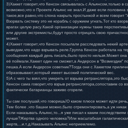
3)Хаккет говорит,что Кенсон связывалась с Альянсом,только в
возможно,что о Проекте Альянс не знал.И даже если половина
такое,все равно,что слона накрыть простынкой и всем говорит "А
Взорвать систему это не корабль с оружием угнать.Тот кто взор
врагах целую расу.Какой организации нужны такие перспектив
или другие экстремисты,будут просто отрицать свою причастно
может.
4)Хаккет говорит,что Кенсон посылали расследовать некий арте
выводам,что надо взрывать реле.Группа Кенсон работала на те
сообщения каждый день писать,было просто нельзя.Может она 
её поймали.Хаккет один не сможет,а Андерсон в "Возмездии" 
пешка.А если Андерсон советник?Тогда они с Хаккетом прилич
образовывают,который имеет высокий политический вес.
5)А с чего ты взял,что умереть от взрыва ретранслятора,это б
Кенсон сама говорит,что взрыв ретранслятора,сопоставим со в
фактически батарианцы заживо сгорели.
Ты сам послушай,что говоришь!О каком плюсе может идти речь,
Тем более ,что башни можно,было отремонтировать,а уж никак 
Если наказывать Альянс,то...я уже писал к каким последствиям
лучше?Жертва одного человека?Или масштабная галактическая
жертв,...и.т.д.Наказывать Альянс неприемлемо.