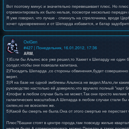
Вот поэтому минус и значительно перевешивает плюс. Но плюс е
отремонтировать их было нельзя, посмотри несколько передач п
Я уже говорил, что лучше - спихнуть на стрелочника, вроде Цер
хочет одновременно и от Шепарда избавится, и батар задобрит
OxiGen
#
427
| Понедельник, 16.01.2012, 17:36
ARM
,
1)Если бы Альянс все уже решил,то Хаккет к Шепарду не один 
солдат,чтобы они повязали капитана.
2)Посадить Шепарда ,со стороны обвинения,будет совершенно 
верят.
3)Я на базе не одной эмблемы Альянса не видел.Мало,ли каки
руководство настолько ей доверяло,что вручило полный "карт б
4)пофиг в любом случаи быть не может.Так они просто мелкие 
галактических масштабов.А Шепарда в любом случаи стали бы 
силен,но не всесилен же.
5)Какой бы смерть не была.Она от этого смертью не перестает 
Плюс?Башни стоят в центре города,там повсюду жилые квартал
нельзя было.А отремонтировать можно.Передач я таких посмот