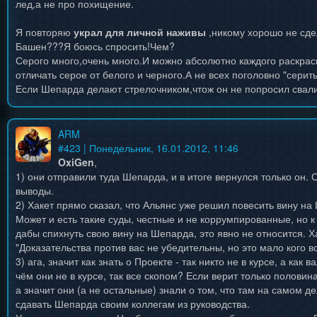
лед,а не про похищение.
Я повторяю
украл для личной наживы
,никому хорошо не сд
Башен???Я боюсь спросить!Чем?
Серого много,очень много.И можно абсолютно каждого раскрас
отличать серое от белого и черного.А не всех поголовно "серить
Если Шепарда делают стрелочником,чтож он не попросил свал
ARM
#
423
| Понедельник, 16.01.2012, 11:46
OxiGen
,
1) они отправили туда Шепарда, и в итоге вернулся только он.
выводы.
2) Хакет прямо сказал, что Альянс уже решил повесить вину на
Может и есть такие суды, честные и не коррумпированные, но к
дабы спихнуть свою вину на Шепарда, это явно не относится. Ха
"Доказательства против вас не убедительны, но это мало кого в
3) ага, значит как знать о Проекте - так никто не в курсе, а как 
чём они не в курсе, так все скопом? Если верит только половина
а значит они (а не остальные) знали о том, что там на самом 
сдавать Шепарда своим коллегам из руководства.