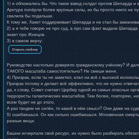
1) и обломались бы. Что такое взвод солдат против Шепарда и 
Арктура попёрли более крупные силы, их бы просто никто не п
свалила бы подальше.
К тому же, Хакет поддерживает Шепарда и не стал бы заманиват
2) а я тебе говорю не про суд, а про сам факт выдачи Шепард
знает про Жнецов.
3) в самом верху:
Руководство настолько доверяло гражданскому учёному? И дал
ТАКОГО масштаба самостоятельно? Не смеши меня.
4) Призрак, если ты не заметил, клал на всё с высокой колоколь
Призрак потому и делает всё эффективно, что не нужно отвеча
да, к слову, Совет считает Цербер одной из самых опасных орг
террористы галактических масштабов. Тем более, повторяю, н
всем будет не до этого.
А раз тандем не силён, то какой в нём смысл? Они даже на суд
5) ошибаешься. Ох как сильно ошибаешься. Мгновенная смерть 
разные вещи.
Башни исчерпали свой ресурс, их нужно было разбирать обязат