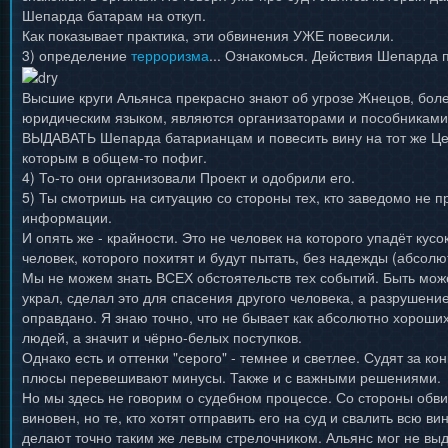
Шепарда батарам на откуп.
Как показывает практика, эти обвинения УЖЕ повесили.
3) определение
терроризма
... Ознакомься. Действия Шепарда 
Высшие круги Альянса прекрасно знают об угрозе Жнецов, более
юридическим языком, являются организаторами и пособниками, 
ВЫДАВАТЬ Шепарда батарианцам и повесить вину на тот же Це
которым в общем-то пофиг.
4) То-то они организовали Проект и одобрили его.
5) Ты смотришь на ситуацию со стороны тех, кто заведомо не пр
информации.
И опять же - крайности. Это не человек на которого упадёт кус
человек, которого похитят и будут пытать, без надежды (абсол
Мы не можем знать ВСЕХ обстоятельств тех событий. Быть може
украл, сделал это для спасения другого человека, а разрушен
оправдано. Я знаю точно, что не бывает как абсолютно хороших
людей, а значит и чёрно-белых поступков.
Однако есть и оттенки "серого" - темнее и светлее. Судят за ко
плюсы перевешивают минусы. Также и с важными решениями.
Но мы здесь не говорим о судебном процессе. Со стороны обв
виновен, но те, кто хотят отправить его на суд и свалить всю ви
делают точно таким же левым стрелочником. Альянс мог не выд