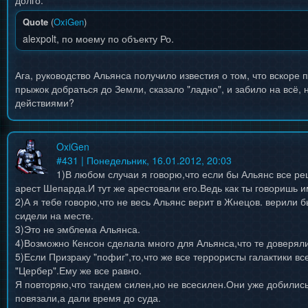
долго.
Quote
(
OxiGen
)
alexpolt, по моему по объекту Ро.
Ага, руководство Альянса получило известия о том, что вскоре 
прыжок добраться до Земли, сказало "ладно", и забило на всё, 
действиями?
OxiGen
#
431
| Понедельник, 16.01.2012, 20:03
1)В любом случаи я говорю,что если бы Альянс все р
арест Шепарда.И тут же арестовали его.Ведь как ты говоришь 
2)А я тебе говорю,что не весь Альянс верит в Жнецов. верили б
сидели на месте.
3)Это не эмблема Альянса.
4)Возможно Кенсон сделала много для Альянса,что те доверяли
5)Если Призраку "пофиг",то,что же все террористы галактики в
"Цербер".Ему же все равно.
Я повторяю,что тандем силен,но не всесилен.Они уже добились
повязали,а дали время до суда.