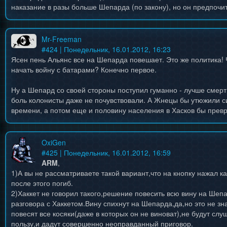
наказание в разы больше Шепарда (по закону), но он предпочит
Mr-Freeman
#
424
| Понедельник, 16.01.2012, 16:23
Ясен пень Альянс все на Шепарда повешает. Это же политика! Ч
начать войну с батарами? Конечно первое.
Ну а Шепард со своей стороны поступил гуманно - лучше смерт
боль колонисты даже не почувствовали. А Жнецы бы утюжили си
времени, а потом еще и половину населения в Хасков бы превр
OxiGen
#
425
| Понедельник, 16.01.2012, 16:59
ARM
,
1)А вы не рассматриваете такой вариант,что на кнопку нажал ка
после этого погиб.
2)Хаккет не говорил такого,решение повесить всю вину на Шеп
разговора с Хаккетом.Вину спихнут на Шепарда,да,но это не зн
повесят все косяки(даже в которых он не виноват),не будут слу
пользу,и дадут совершенно неоправданный приговор.