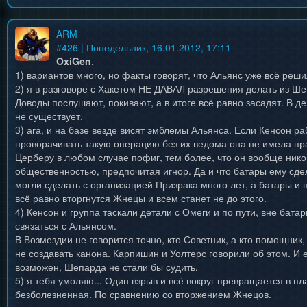
ARM
#
426
| Понедельник, 16.01.2012, 17:11
OxiGen
,
1) вариантов много, но факты говорят, что Альянс уже всё реши
2) я в разговоре с Хакетом НЕ ДАВАЛ разрешения делать из Ше
Доводы послушают, покивают, а в итоге всё равно засадят. В 
не существует.
3) ага, и на базе везде висят эмблемы Альянса. Если Кенсон ра
проворачивать такую операцию без их ведома она не имела пр
Церберу в любом случае пофиг, тем более, что он вообще никог
общественностью, предпочитая игнор. Да и что батары ему сде
могли сделать с организацией Призрака много лет, а батары и 
всё равно вторгнутся Жнецы и всем станет не до этого.
4) Кенсон и группа таскали детали с Омеги и по пути, вне бата
связаться с Альянсом.
В Возмездии не говорится точно, кто Советник, а кто помощник
не создавать канона. Карпишин и Уолтерс говорили об этом. И 
возможен, Шепарда не стали бы судить.
5) я тебя умоляю... Один взрыв и всё вокруг превращается в п
безболезненная. По сравнению со вторжением Жнецов.