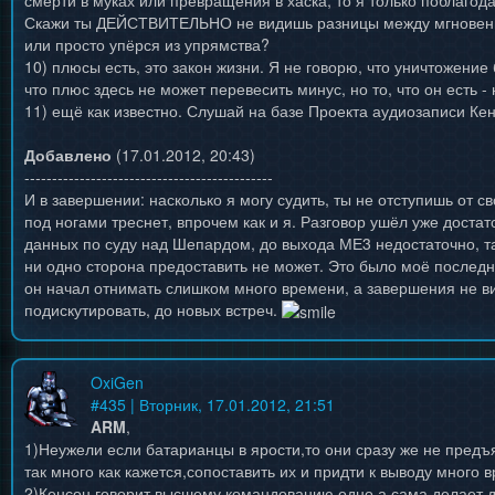
Скажи ты ДЕЙСТВИТЕЛЬНО не видишь разницы между мгновенн
или просто упёрся из упрямства?
10) плюсы есть, это закон жизни. Я не говорю, что уничтожени
что плюс здесь не может перевесить минус, но то, что он есть -
11) ещё как известно. Слушай на базе Проекта аудиозаписи Кен
Добавлено
(17.01.2012, 20:43)
---------------------------------------------
И в завершении: насколько я могу судить, ты не отступишь от с
под ногами треснет, впрочем как и я. Разговор ушёл уже достат
данных по суду над Шепардом, до выхода МЕ3 недостаточно, т
ни одно сторона предоставить не может. Это было моё послед
он начал отнимать слишком много времени, а завершения не в
подискутировать, до новых встреч.
OxiGen
#
435
| Вторник, 17.01.2012, 21:51
ARM
,
1)Неужели если батарианцы в ярости,то они сразу же не предъ
так много как кажется,сопоставить их и придти к выводу много 
2)Кенсон говорит высшему командованию одно,а сама делает 