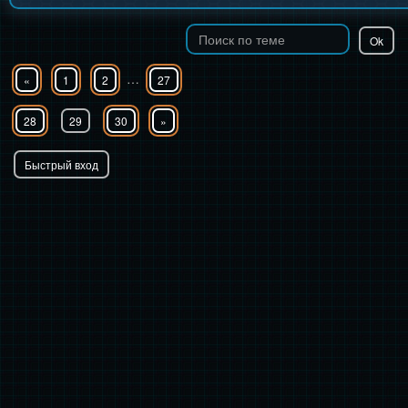
…
«
1
2
27
28
29
30
»