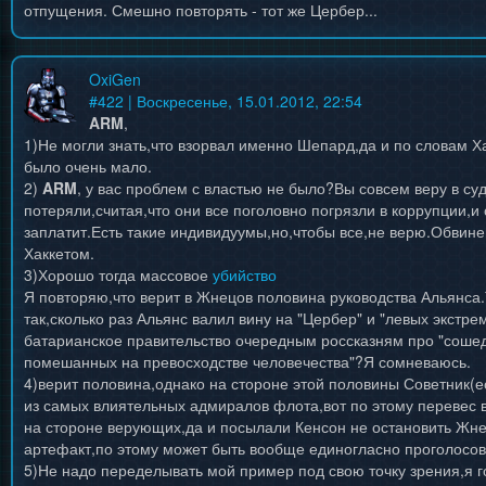
отпущения. Смешно повторять - тот же Цербер...
OxiGen
#
422
| Воскресенье, 15.01.2012, 22:54
ARM
,
1)Не могли знать,что взорвал именно Шепард,да и по словам Х
было очень мало.
2)
ARM
, у вас проблем с властью не было?Вы совсем веру в су
потеряли,считая,что они все поголовно погрязли в коррупции,и
заплатит.Есть такие индивидуумы,но,чтобы все,не верю.Обвине
Хаккетом.
3)Хорошо тогда массовое
убийство
Я повторяю,что верит в Жнецов половина руководства Альянса
так,сколько раз Альянс валил вину на "Цербер" и "левых экстре
батарианское правительство очередным россказням про "соше
помешанных на превосходстве человечества"?Я сомневаюсь.
4)верит половина,однако на стороне этой половины Советник(
из самых влиятельных адмиралов флота,вот по этому перевес в
на стороне верующих,да и посылали Кенсон не остановить Жне
артефакт,по этому может быть вообще единогласно проголосова
5)Не надо переделывать мой пример под свою точку зрения,я 