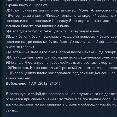
скрыла инфу о "Проекте".
3)Я сам понять не могу,что это за символ.Может Альянсовский,
4)Кенсон сама знает о Жнецах только из-за видений вызванных
поверили,как не поверили Шепарду.Я повторяю,что возможно о
Альянса.Она же под влиянием была.
5)А вот тут я уступлю тебе.Здесь ты переубедил меня.
6)Если бы они были пешками,то когда они попросили бы,не ар
послали на три веселых буквы.А,нет.Их выслушали.И согласили
о чем то говорит.
7)А вот мы не знаем,где был Шепард после Бахака,и где говори
8)Альянс делал такие шаги,которые по определению,можно наз
9)Не знаю.Я останусь при своем.Смерть это все таки смерть.
10)Плюс есть.Но он настолько "кровавый",что плюсом по опред
11)В сообщениях видно,как попадали под влияние,Кенсон и её г
время там нет.
Добавлено
(17.01.2012, 21:51)
---------------------------------------------
Я соглашусь с тобой,что разговор зашел в тупик из-за не дост
останется при своем мнении.Это также мое последние сообще
дискуссию,приятно разговаривать,с умным собеседником.До но
связи...