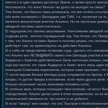
явятся и в один прыжок достигнут Земли, а затем просто пропа
беспокоился, что агент Кенсон так долго не выходит на связь?
Тем более, что Кенсон сама упоминала, что все отчёты отсыла
обо всём поговорить с Шепардом уже ТАМ, т.е. несмотря на то,
является внештатным агентом Альянса. Но не настолько довер
звёздной системы самостоятельно.
5) терроризм это тактика запугивания. Уничтожение звёздной 
подрыва реле - вполне оправданный ход. Тем более, что Призра
с тем, что Альянс оставил Аратот и поэтому решил, что систем
действует сам, не ориентируясь на действия Альянса.
6) я себе не представляю остановку суда, сделать это невозмо
что Альянс мог НЕ ВЫДАВАТЬ своего или Шепарда участия в по
Андерсон с Хакетом действительно были настолько сильны, они
ещё раз прочти, кто такие Андерсон и Хакет: всего лишь один и
помощник Советника-марионетка, которые сами признают, что н
7) после взрыва Бахака Шепард сразу отправился на Арктур, к Х
Альфы, то достиг Аркура в мгновение, если через другое реле, 
больше нескольких часов, максимум половину суток.
8) злобные жуки, которые похищают твои колонии, не могут быт
определению. Альянс делал шаги в этом направлении, но из-за
политической связанности, так ничего и не добился.
9) если "сверху" мне скажут, что эта "быстрая и безболезненна
смерти в муках или превращения в хаска, то я только поблагода