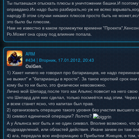
Ты пытаешься отыскать плюсы в уничтожении башни.И поэтому 
оправдано.Их надо было разбирать,но уж не всяко взрывать,ко
народу.В этом случаи никаких плюсов просто быть не может,есл
это было бы плюсом.
Нам не известно в каком промежутки времени "Проекта",Кенсо
Ро.Может она сразу под влияние попала.
ARM
#
434
| Вторник, 17.01.2012, 20:43
OxiGen
,
1) Хакет ничего не говорил про батарианцев, не надо переиначе
не выжил" и "батарианцы в ярости". За такое короткий срок он
кому бы то ни было, это физически невозможно.
Лично мой Шепард после того как Альянс повесит на него свою 
что Шепард для них сделал, только посмеётся над этим. Чере
и всем станет ясно, что капитан был прав.
2) организовать операцию такого уровня без участия высшего 
3) символ единичной операции? Лолчто?
А у Альянса мог быть и не один символ. Вполне возможно, что 
подразделений, или областей действия. Иначе зачем он там п
4) ага, передала всю информацию о Прибытии Жнецов, о том, ч