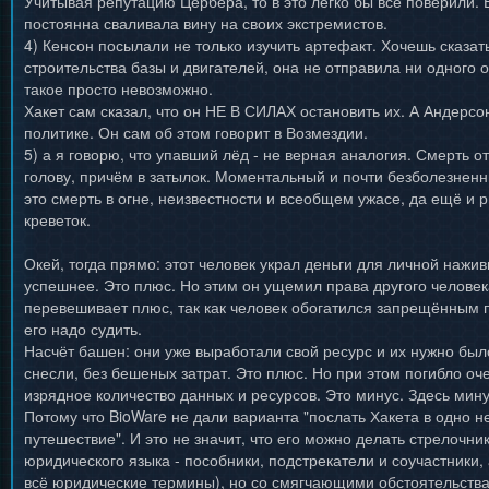
Учитывая репутацию Цербера, то в это легко бы все поверили. 
постоянна сваливала вину на своих экстремистов.
4) Кенсон посылали не только изучить артефакт. Хочешь сказат
строительства базы и двигателей, она не отправила ни одного о
такое просто невозможно.
Хакет сам сказал, что он НЕ В СИЛАХ остановить их. А Андерсон
политике. Он сам об этом говорит в Возмездии.
5) а я говорю, что упавший лёд - не верная аналогия. Смерть от
голову, причём в затылок. Моментальный и почти безболезнен
это смерть в огне, неизвестности и всеобщем ужасе, да ещё и р
креветок.
Окей, тогда прямо: этот человек украл деньги для личной нажи
успешнее. Это плюс. Но этим он ущемил права другого человека
перевешивает плюс, так как человек обогатился запрещённым 
его надо судить.
Насчёт башен: они уже выработали свой ресурс и их нужно было
снесли, без бешеных затрат. Это плюс. Но при этом погибло оч
изрядное количество данных и ресурсов. Это минус. Здесь мин
Потому что BioWare не дали варианта "послать Хакета в одно н
путешествие". И это не значит, что его можно делать стрелочни
юридического языка - пособники, подстрекатели и соучастники,
всё юридические термины), но со смягчающими обстоятельств