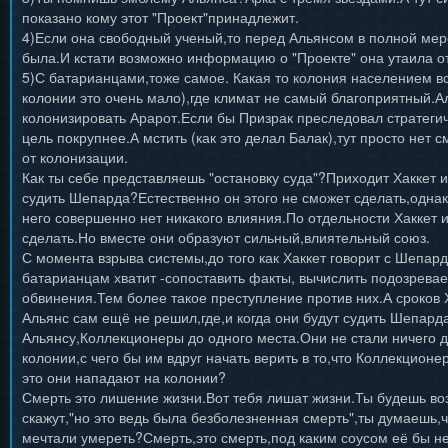
показано кому этот "Проект"принадлежит.
4)Если она свободный ученый,то перед Альянсом в полной мер
была.И кстати возможно информацию о "Проекте" она утаила от
5)С батарианцами,тоже самое. Какая то колония населением 
колонии это очень мало),где климат не самый благоприятный.А
колонизировать Арарот.Если бы Призрак преследовал стратеги
цель покрупнее.А мстить (как это делал Балак),тут просто нет с
от колонизации.
Как ты себе представляешь "остановку суда"?Приходит Хаккет и
судить Шепарда?Естественно он этого не сможет сделать,однако
него совершенно нет никакого влияния.По отдельности Хаккет и
сделать.Но вместе они образуют сильный,влиятельный союз.
С момента взрыва системы,до того как Хаккет говорит с Шепар
батарианцам хватит -сопоставить факты, вычислить подозрева
обвинения.Тем более такое преступление против них.А сроков 
Альянс сам ещё не решил,где,и когда они будут судить Шепард
Альянсу,Коллекционеры до одного места.Они не стали ничего д
колонии,с чего бы им вдруг начать верить в то,что Коллекцион
это они нападают на колонии?
Смерть это лишение жизни.Вот тебя лишат жизни.Ты будешь во
скажут,"но это ведь была безболезненная смерть",ты думаешь,
мечтали умереть?Смерть,это смерть,под каким соусом её бы н