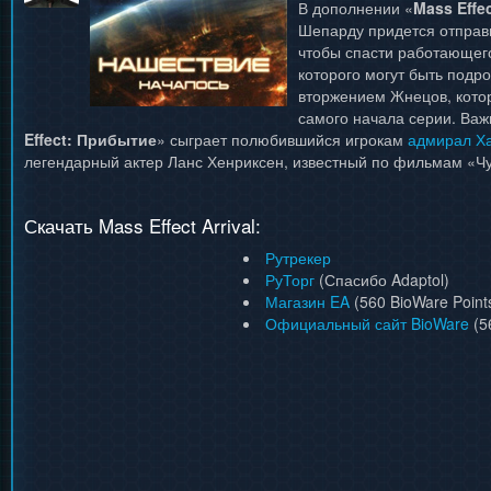
В дополнении «
Mass Effe
Шепарду придется отправи
чтобы спасти работающего
которого могут быть подр
вторжением Жнецов, котор
самого начала серии. Важ
Effect: Прибытие
» сыграет полюбившийся игрокам
адмирал Ха
легендарный актер Ланс Хенриксен, известный по фильмам «Ч
Скачать Mass Effect Arrival:
Рутрекер
РуТорг
(Спасибо Adaptol)
Магазин EA
(560 BioWare Point
Официальный сайт BioWare
(5