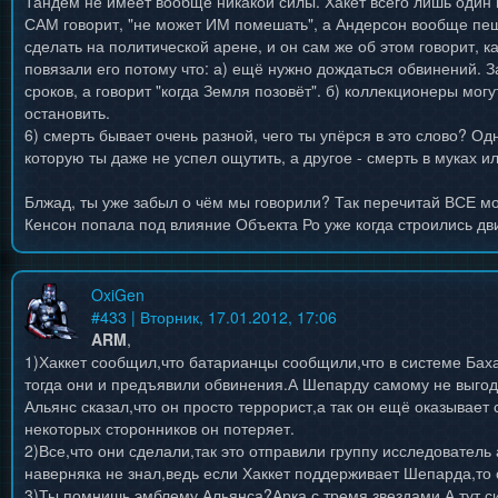
Тандем не имеет вообще никакой силы. Хакет всего лишь один 
САМ говорит, "не может ИМ помешать", а Андерсон вообще пеш
сделать на политической арене, и он сам же об этом говорит, как 
повязали его потому что: а) ещё нужно дождаться обвинений. З
сроков, а говорит "когда Земля позовёт". б) коллекционеры могу
остановить.
6) смерть бывает очень разной, чего ты упёрся в это слово? О
которую ты даже не успел ощутить, а другое - смерть в муках 
Блжад, ты уже забыл о чём мы говорили? Так перечитай ВСЕ м
Кенсон попала под влияние Объекта Ро уже когда строились дв
OxiGen
#
433
| Вторник, 17.01.2012, 17:06
ARM
,
1)Хаккет сообщил,что батарианцы сообщили,что в системе Бах
тогда они и предъявили обвинения.А Шепарду самому не выгод
Альянс сказал,что он просто террорист,а так он ещё оказывае
некоторых сторонников он потеряет.
2)Все,что они сделали,так это отправили группу исследователь
наверняка не знал,ведь если Хаккет поддерживает Шепарда,то 
3)Ты помнишь эмблему Альянса?Арка с тремя звездами.А тут си