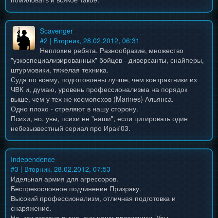
Scavenger
#
2
| Вторник, 28.02.2012, 06:31
Неплохие ребята. Разнообразие, множество
"узкоспециализированных" бойцов - диверсанты, снайперы,
штурмовики, тяжелая техника.
Судя по всему, подготовлены лучше, чем контрактники из
ЧВК и, думаю, уровень профессионализма на порядок
выше, чем у тех же космопехов (Marines) Альянса.
Одно плохо - стреляют в нашу сторону.
Психи, но, увы, психи не "наши", если цитировать один
небезызвестный сериал про Ирак'03.
Independence
#
3
| Вторник, 28.02.2012, 07:53
Идельная армия для агрессоров.
Беспрекословное подчинение Призраку.
Высокий профессионализм, отличная подготовка и
снаряжение.
Но, как сказано выше, они наши противники. Увы.