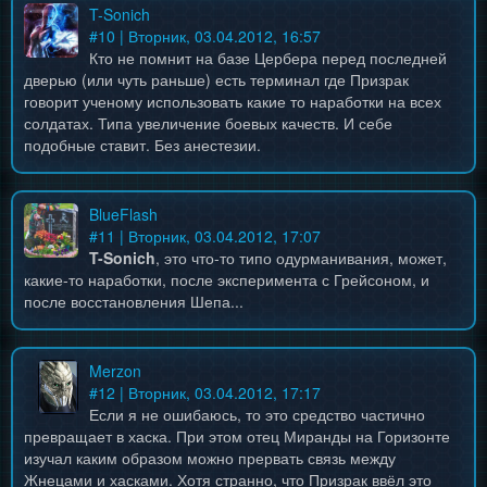
T-Sonich
#
10
| Вторник, 03.04.2012, 16:57
Кто не помнит на базе Цербера перед последней
дверью (или чуть раньше) есть терминал где Призрак
говорит ученому использовать какие то наработки на всех
солдатах. Типа увеличение боевых качеств. И себе
подобные ставит. Без анестезии.
BlueFlash
#
11
| Вторник, 03.04.2012, 17:07
T-Sonich
, это что-то типо одурманивания, может,
какие-то наработки, после эксперимента с Грейсоном, и
после восстановления Шепа...
Merzon
#
12
| Вторник, 03.04.2012, 17:17
Если я не ошибаюсь, то это средство частично
превращает в хаска. При этом отец Миранды на Горизонте
изучал каким образом можно прервать связь между
Жнецами и хасками. Хотя странно, что Призрак ввёл это