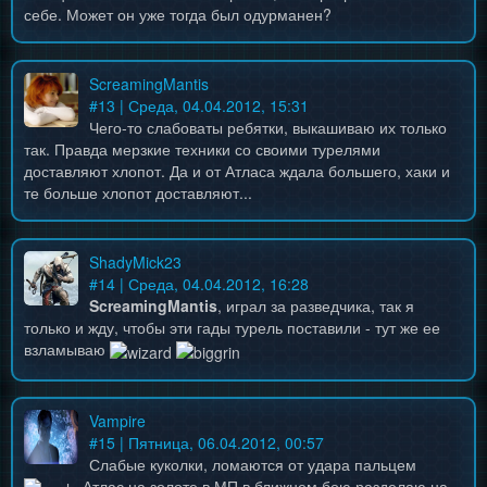
себе. Может он уже тогда был одурманен?
ScreamingMantis
#
13
| Среда, 04.04.2012, 15:31
Чего-то слабоваты ребятки, выкашиваю их только
так. Правда мерзкие техники со своими турелями
доставляют хлопот. Да и от Атласа ждала большего, хаки и
те больше хлопот доставляют...
ShadyMick23
#
14
| Среда, 04.04.2012, 16:28
ScreamingMantis
, играл за разведчика, так я
только и жду, чтобы эти гады турель поставили - тут же ее
взламываю
Vampire
#
15
| Пятница, 06.04.2012, 00:57
Слабые куколки, ломаются от удара пальцем
, Атлас на золоте в МП в ближнем бою разделаю на