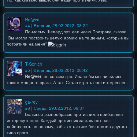
Re@ver
#
4
| Вторник, 28.02.2012, 08:22
По-моему Шепард зря дал идею Призраку, сказав
"Вы могли построить целую армию на те деньги, которые вы
потратили на меня"
T-Sonich
#
5
| Вторник, 28.02.2012, 08:42
Re@ver
, не совсем зря. Иначе бы мы лишились
такого мощного врага. А так. Стало играть еще интереснее.
ga-rey
#
6
| Среда, 29.02.2012, 06:37
Большое разнообразие противников прибавляет
интересу к игре. Каждый противник заставляет нас
действовать по новому, забыв о тактике боя против другого
типа врага