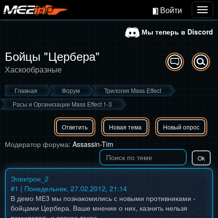
Войти
Togg
navig
Мы теперь в Discord
Бойцы "Цербера"
Хаскообразные
Главная
Форум
Трилогия Mass Effect
Расы и Организации Mass Effect 1-3
Ответить
Новая тема
Новый опрос
Модератор форума:
Assassin-Tim
Электрон_2
#
1
| Понедельник, 27.02.2012, 21:14
В демо МЕ3 мы познакомились с новыми противниками -
бойцами Цербера. Ваше мнение о них, казнить нельзя
помиловать и всякое такое.