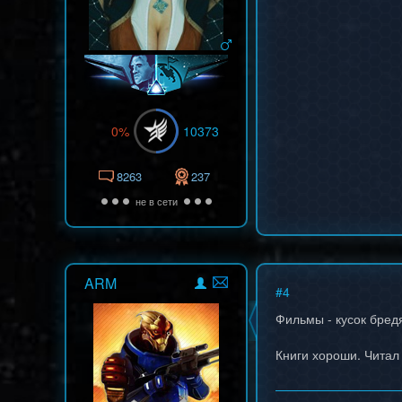
0%
10373
8263
237
не в сети
ARM
#
4
Фильмы - кусок бред
Книги хороши. Читал