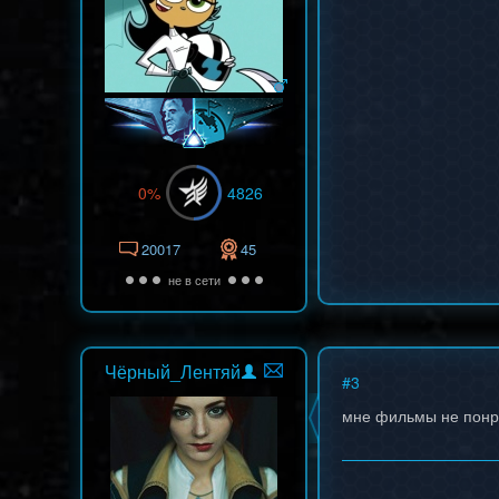
0%
4826
20017
45
не в сети
Чёрный_Лентяй
#
3
мне фильмы не понра