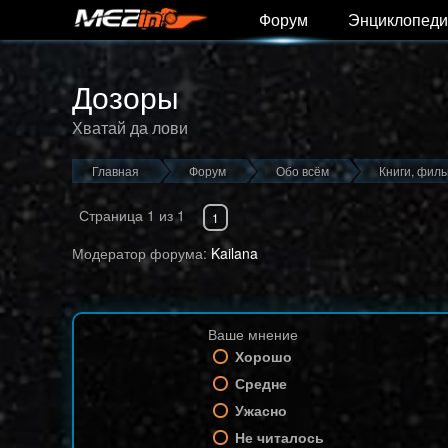
Форум
Энциклопеди
Дозоры
Хватай да лови
Главная
Форум
Обо всём
Книги, фил
Страница
1
из
1
1
Модератор форума:
Kailana
Ваше мнение
Хорошо
Средне
Ужасно
Не читалось