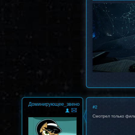
Стоит послушать.
Доминирующее_звено
#
2
Смотрел только фил