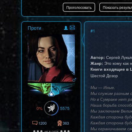
Проти
#
1
Автор:
Сергей Лукья
Жанр:
Это кому как 
Книги входящие в 
Шестой Дозор
Мы — Иные.
Мы служим разным с
Но в Сумраке нет 
Наша борьба способ
0%
5575
Мы заключаем Велик
Каждая сторона буд
Каждая сторона буд
1200
363
Мы ограничиваем сво
не в сети