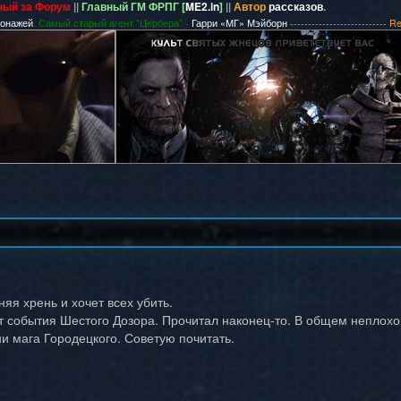
ный за Форум
||
Главный ГМ ФРПГ [
ME2.in
]
||
Автор
рассказов
.
сонажей
. Самый старый агент "Цербера" -
Гарри «МГ» Мэйборн
---------------------------
Re
яя хрень и хочет всех убить.
 события Шестого Дозора. Прочитал наконец-то. В общем неплохо
ни мага Городецкого. Советую почитать.