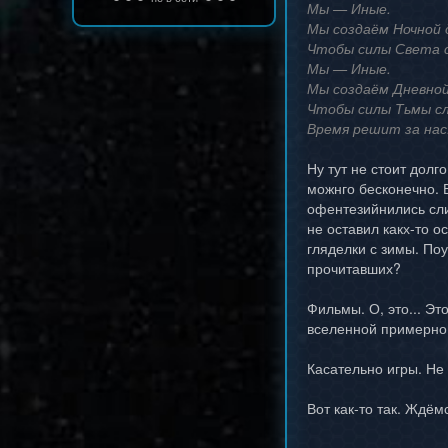
Мы — Иные.
Мы создаём Ночной 
Чтобы силы Света с
Мы — Иные.
Мы создаём Дневной
Чтобы силы Тьмы сл
Время решит за нас
Ну тут не стоит дол
можнго бесконечно. 
офентезийнились сли
не оставил какх-то о
гляделки с зимы. Поу
прочитавших?
Фильмы. О, это... Эт
вселенной примерно с
Касательно игры. Не 
Вот как-то так. Ждём