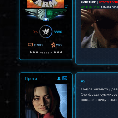
Советник
||
Ответствен
ФРПГ [ME2.in]:
Список пер
0%
8880
15993
260
не в сети
Проти
#
5
Ожила какая-то Древн
Эта фраза суммирует
поставив точку в жиз