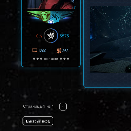
0%
5575
1200
363
не в сети
Стоит послушать.
Страница
1
из
1
1