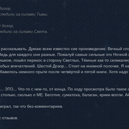
дозор,
ледили за силами Тьмы.
 дозор,
едили за силами Света.
.
го рассказывать. Думаю всем известно сие произведение. Вечный с
Ведь для каждого они разные. Пожалуй самые сильные это Ночной
шком, пошёл перекос в сторону Светлых, Тёмные как-то скомкали
собых впечатлений. Шестой Дозор... Стоит на книжной полочке. Я на
бавилось немного прыти после четвёртой и пятой книги. Хотя надо 
о... ЭТО... Что-то с чем-то, от конца. По ходу просмотра было так
только, сколько о МЕ. Беготня, суматоха, балаган, крики-вопли. Ай
играл, так что без комментариев.
с отзывов.