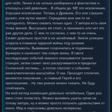
для себя. Лично я не сильно разбираюсь в фантастике и
отношусь к ней довольно... В общем да. МЕ это исключение.
Хорошее исключение. Теперь о Древнем. Его или страшно
ругают, или жутко хвалят. Середняка мне как-то не
поподалось. Можно сказать только одно - У автора есть своя
точка зрения. Выслушать её стоит, а принимать или нет это
уже другое дело. С чем-то согласен, с чем-то не очень.
Сюжет довольно простой и не затейливый. Земля успешно
сгорела в пламене ядерной войны под громкие
аплодисменты. Выжившие схоронились в подземных
бункерах и начинают там новую жизнь. В свете
последующих событий немного описывается лунная
станция, затем сюжет лихо раскручивается в пределах
Солнечной системы... а потом глаголит о событиях
межгалактических масштабов. О как. Проходят столетия,
меняются поколения... а главный Герой и его
преспешники... Ну там разное можно сказать. Не буду
спойлерить.
На мой взгляд книженция довольно читабельна. Один раз
явно стоит полистать. Можно выливать ушаты грязи на
голову автора, ну а можно просто получать удовольствие от
книги. Мир и персонажы довольно интересны.