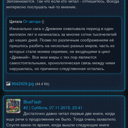
Запомниаются. Так что если кто читал - отпишитесь. Всегда
интересно послушать чьё-то мнение.
Цитата
От автора
(
)
Изначально сага о Древнем охватывала период в один
миллион лет и начиналась за многие сотни тысячелетий
до наших дней. Позже по различным соображениям её
пришлось разбить на несколько разных миров, часть из
которых стали моими сериями, не входящими в цикл
«Древний». Все мои миры с тех пор являются
самостоятельными, хронологическая связь между ними
нарушилась, но причинно-следственная осталась.
9642929.jpg
(44.4 Kb)
BlueFlash
#
2
| Суббота, 07.11.2015, 23:41
Достаточно давно читал первые две книги, когда
еще речи о продолжении не было. Тогда очень захватило.
Спустя какое-то время, когда вышли следующие книги