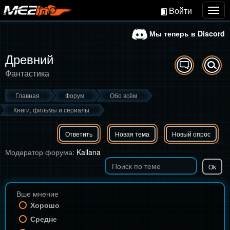
Войти
Togg
navig
Мы теперь в Discord
Древний
Фантастика
Главная
Форум
Обо всём
Книги, фильмы и сериалы
Ответить
Новая тема
Новый опрос
Модератор форума:
Kailana
Вше мнение
Хорошо
Средне