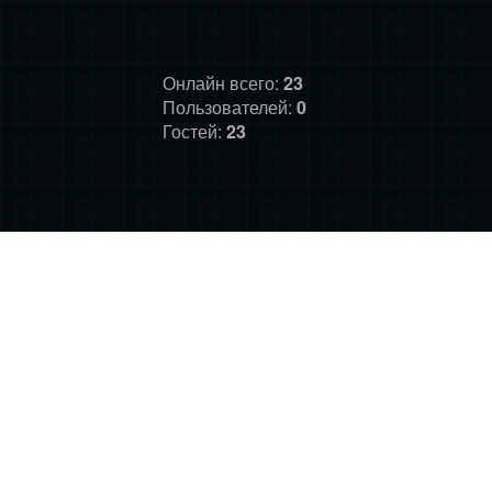
Онлайн всего:
23
Пользователей:
0
Гостей:
23
ГЛАВНАЯ
ФОРУМ
О НАС
ДОНАТ
ПРАВИЛА
©
Фансайт Mass Effect
2010-2026. Дизайн: Darth LegiON,
Соловей, RedLineR91, Magdalene.
Mass Effect © BioWare and Electronic Arts, all other trademarks
belong to their respective owners.