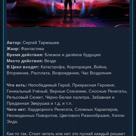
Автор:
Сергей Тармашев
Жанр:
Фантастика
Время действия:
Близкое и далёкое будущее
Место действия:
Везде
В Цикл входят:
Катастрофа, Корпорация, Война,
Вторжение, Расплата, Возрождение, Час Воздояния
Что есть:
Непобедимый Герой, Прекрасная Героиня,
Гениальный Учёный, Верные Союзники, Сносные Ренегаты,
Рельсовый Сюжет, Чёрно-Белая палитра, Забавная и
Преданная Зверушка и т.д. и т.п.
Чего нет:
Хардкорного Ренегата, Сложных Характеров,
Неожиданных Поворотов, Цветового Разнообразия, Хэппи-
Энда.
Как-то так. Стоит читать или нет это пускай каждый решает