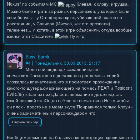
Nexus" по событиям МС
Клёвая, к слову, игрушка.
Можно было играть за разных персонажей, у которых были
свои бонусы - у Стенфорда крюк, убивающий врагов на
расстоянии, у Савиора (Иисуса, как его прозвали)
телекинез... И кстати, в этой игре объяснили, откуда вообще
взялся этот Спаситель
Ну и тд.
Busy_Earnin
#
4
| Понедельник, 30.09.2013, 21:17
Меня сей шедевр,к сожалению,в не
впечатлил.Посмотрев с десятка два рандомных серий
сложилось впечатление,что я посмотрел прохождение
какого-то шутера,смахивающего на помесь FEAR и Resident
Evil 5/6(любая из них).Да,есть внимание к деталям,есть
какой-никакой экшОн,но всё же не впечатлило.Не то чтобы
он плох - просто не в моём вкусе(Понравился только Клоун -
очень харизматичный персонаж,даром что
Вообщем,несмотря на большую концентрацию крови,мяса и