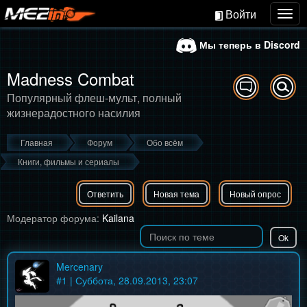
Войти
Togg
navig
Мы теперь в Discord
Madness Combat
Популярный флеш-мульт, полный
жизнерадостного насилия
Главная
Форум
Обо всём
Книги, фильмы и сериалы
Ответить
Новая тема
Новый опрос
Модератор форума:
Kailana
Mercenary
#
1
| Суббота, 28.09.2013, 23:07