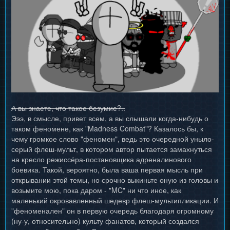
А вы знаете, что такое безумие?..
Эээ, в смысле, привет всем, а вы слышали когда-нибудь о
таком феномене, как "Madness Combat"? Казалось бы, к
чему громкое слово "феномен", ведь это очередной уныло-
серый флеш-мульт, в котором автор пытается замахнуться
на кресло режиссёра-постановщика адреналинового
боевика. Такой, вероятно, была ваша первая мысль при
открывании этой темы, но срочно выкиньте оную из головы и
возьмите мою, пока даром - "MC" ни что иное, как
маленький окровавленный шедевр флеш-мультипликации. И
"феноменален" он в первую очередь благодаря огромному
(ну-у, относительно) культу фанатов, который создался