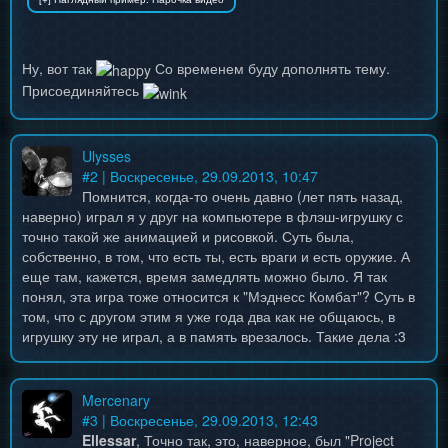
Ну, вот так
Со временем буду дополнять тему.
Присоединяйтесь
Ulysses
#
2
| Воскресенье, 29.09.2013, 10:47
Помнится, когда-то очень давно (лет пять назад,
наверно) играл я у друг на компьютере в флэш-игрушку с
точно такой же анимацией и рисовкой. Суть была,
собственно, в том, что есть ты, есть враги и есть оружие. А
еще там, кажется, время замедлять можно было. Я так
понял, эта игра тоже относится к "Мэднесс Комбат"? Суть в
том, что с другом этим я уже года два как не общаюсь, в
игрушку эту не играл, а в память врезалось. Такие дела :3
Mercenary
#
3
| Воскресенье, 29.09.2013, 12:43
Ellessar
, Точно так, это, наверное, был "Project