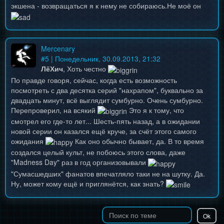
экшена - возвращаться я к нему не собираюсь.Не моё он
Mercenary
#
5
| Понедельник, 30.09.2013, 21:32
ЛёХич
, Хоть честно
По правде говоря, сейчас, когда есть возможность
посмотреть с два десятка серий "нахрапом", буквально за
двадцать минут, всё выглядит сумбурно. Очень сумбурно.
Перепроверил, на всякий
Это я к тому, что
смотрел его где-то лет... Шесть-пять назад, а в ожидании
новой серии он казался ещё круче, за счёт этого самого
ожидания
Как оно обычно бывает, да. В то время
создался целый культ, не побоюсь этого слова, даже
"Madness Day" раз в год организовывали
"Сумасшедших" фанатов впечатляло таки не на шутку. Да.
Ну, может кому ещё и приглянётся, как знать?