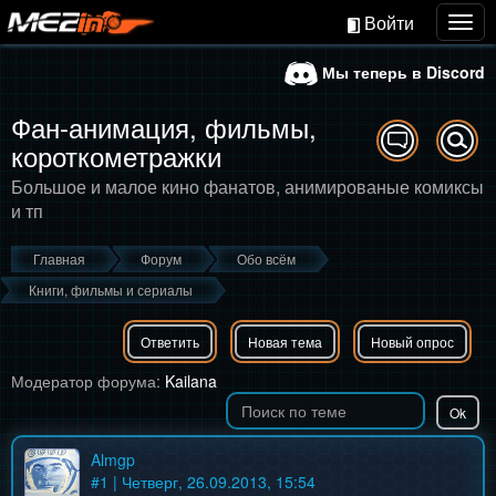
Войти
Togg
navig
Мы теперь в Discord
Фан-анимация, фильмы,
короткометражки
Большое и малое кино фанатов, анимированые комиксы
и тп
Главная
Форум
Обо всём
Книги, фильмы и сериалы
Ответить
Новая тема
Новый опрос
Модератор форума:
Kailana
Almgp
#
1
| Четверг, 26.09.2013, 15:54