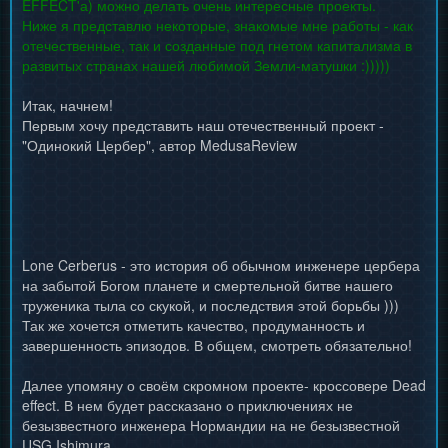
EFFECT'а) можно делать очень интересные проекты.
Ниже я представлю некоторые, знакомые мне работы - как
отечественные, так и созданные под гнетом капитализма в
развитых странах нашей любимой Земли-матушки :)))))
Итак, начнем!
Первым хочу представить наш отечественный проект -
"Одинокий Цербер", автор MedusaReview
Lone Cerberus - это история об обычном инженере цербера
на забытой Богом планете и смертельной битве нашего
труженика тыла со скукой, и последствия этой борьбы )))
Так же хочется отметить качество, продуманность и
завершенность эпизодов. В общем, смотреть обязательно!
Далее упомяну о своём скромном проекте- кроссовере Dead
effect. В нем будет рассказано о приключениях не
безызвестного инженера Нормандии на не безызвестной
USG Ishimura.