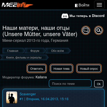
Войти
Togg
navig
Мы теперь в Discord
Наши матери, наши отцы
(Unsere Mütter, unsere Väter)
Мини-сериал 2013-го года, Германия
Главная
Форум
Обо всём
Книги, фильмы и сериалы
Ответить
Новая тема
Новый опрос
Модератор форума:
Kailana
Scavenger
#
1
| Вторник, 16.04.2013, 15:16