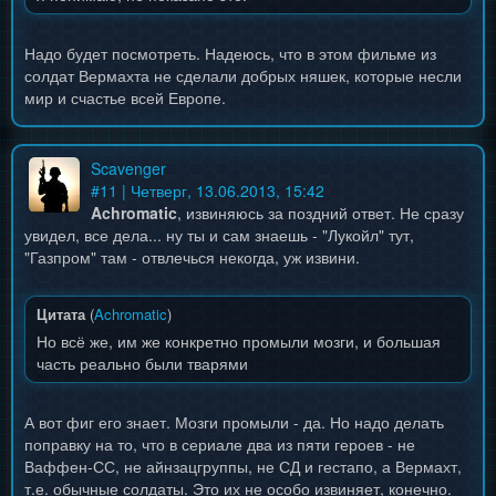
Надо будет посмотреть. Надеюсь, что в этом фильме из
солдат Вермахта не сделали добрых няшек, которые несли
мир и счастье всей Европе.
Scavenger
#
11
| Четверг, 13.06.2013, 15:42
Achromatic
, извиняюсь за поздний ответ. Не сразу
увидел, все дела... ну ты и сам знаешь - "Лукойл" тут,
"Газпром" там - отвлечься некогда, уж извини.
Цитата
(
Achromatic
)
Но всё же, им же конкретно промыли мозги, и большая
часть реально были тварями
А вот фиг его знает. Мозги промыли - да. Но надо делать
поправку на то, что в сериале два из пяти героев - не
Ваффен-СС, не айнзацгруппы, не СД и гестапо, а Вермахт,
т.е. обычные солдаты. Это их не особо извиняет, конечно.