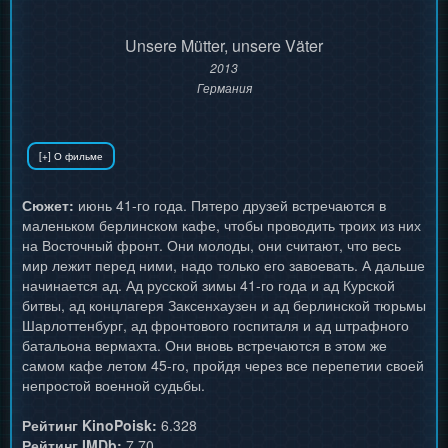
Unsere Mütter, unsere Väter
2013
Германия
Сюжет:
июнь 41-го года. Пятеро друзей встречаются в
маленьком берлинском кафе, чтобы проводить троих из них
на Восточный фронт. Они молоды, они считают, что весь
мир лежит перед ними, надо только его завоевать. А дальше
начинается ад. Ад русской зимы 41-го года и ад Курской
битвы, ад концлагеря Заксенхаузен и ад берлинской тюрьмы
Шарлоттенбург, ад фронтового госпиталя и ад штрафного
батальона вермахта. Они вновь встречаются в этом же
самом кафе летом 45-го, пройдя через все перепетии своей
непростой военной судьбы.
Рейтинг KinoPoisk:
6.328
Рейтинг IMDb:
7.70