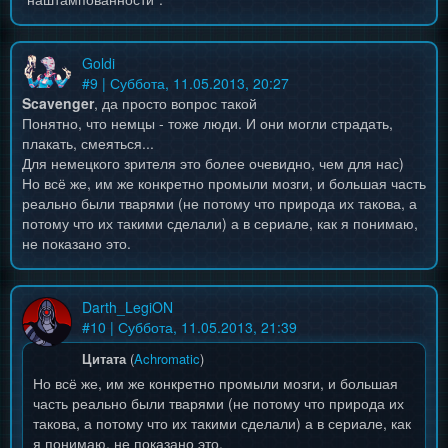
Goldi
#
9
| Суббота, 11.05.2013, 20:27
Scavenger
, да просто вопрос такой
Понятно, что немцы - тоже люди. И они могли страдать,
плакать, смеяться...
Для немецкого зрителя это более очевидно, чем для нас)
Но всё же, им же конкретно промыли мозги, и большая часть
реально были тварями (не потому что природа их такова, а
потому что их такими сделали) а в сериале, как я понимаю,
не показано это.
Darth_LegiON
#
10
| Суббота, 11.05.2013, 21:39
Цитата
(
Achromatic
)
Но всё же, им же конкретно промыли мозги, и большая
часть реально были тварями (не потому что природа их
такова, а потому что их такими сделали) а в сериале, как
я понимаю, не показано это.