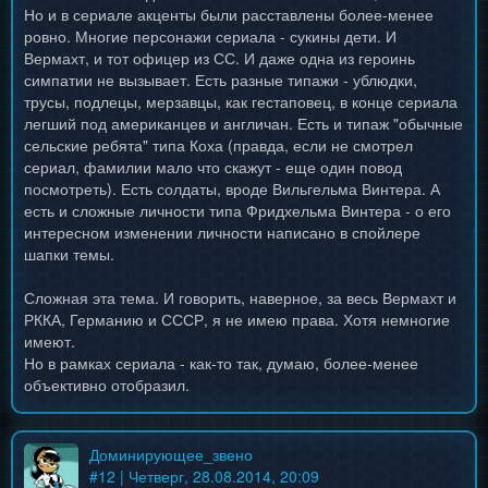
Но и в сериале акценты были расставлены более-менее
ровно. Многие персонажи сериала - сукины дети. И
Вермахт, и тот офицер из СС. И даже одна из героинь
симпатии не вызывает. Есть разные типажи - ублюдки,
трусы, подлецы, мерзавцы, как гестаповец, в конце сериала
легший под американцев и англичан. Есть и типаж "обычные
сельские ребята" типа Коха (правда, если не смотрел
сериал, фамилии мало что скажут - еще один повод
посмотреть). Есть солдаты, вроде Вильгельма Винтера. А
есть и сложные личности типа Фридхельма Винтера - о его
интересном изменении личности написано в спойлере
шапки темы.
Сложная эта тема. И говорить, наверное, за весь Вермахт и
РККА, Германию и СССР, я не имею права. Хотя немногие
имеют.
Но в рамках сериала - как-то так, думаю, более-менее
объективно отобразил.
Доминирующее_звено
#
12
| Четверг, 28.08.2014, 20:09