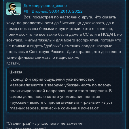
Доминирующее_звено
#
8
| Вторник, 30.04.2013, 20:22
Вот, посмотрел по настоянию друга. Что сказать
хочу: по реалистичности до Чистилища далековато, да и
немцы показаны белыми и пушистыми, хотя я, конечно,
понимаю, что не все такие были даже в СС или в НСДАП, но
всё-таки. Фильм тяжёлый для моего восприятия, потому что
не привык я видеть "добрых" немецких солдат, которые
вторглись в Советскую Россию. Да и странно, что дозволено
такие фильмы снимать, о нацистах же.
Кстати,
Цитата
К концу 2-й серии ощущения уже полностью
материализуются в твёрдую убеждённость по поводу
политизированной направленности этого творения. В
самом деле, после сотого упоминания понятия
«русские» вместе с прилагательным «грязные» из уст
главных героев, всяческие сомнения исчезают.
"Сталинград" - лучше, там я не заметил
"наштампованности".