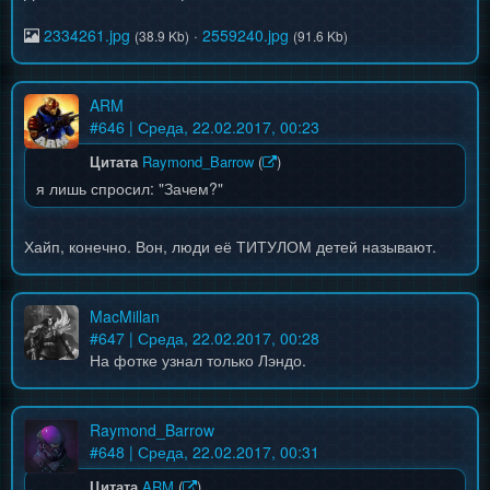
2334261.jpg
·
2559240.jpg
(38.9 Kb)
(91.6 Kb)
ARM
#
646
| Среда, 22.02.2017, 00:23
Цитата
Raymond_Barrow
(
)
я лишь спросил: "Зачем?"
Хайп, конечно. Вон, люди её ТИТУЛОМ детей называют.
MacMillan
#
647
| Среда, 22.02.2017, 00:28
На фотке узнал только Лэндо.
Raymond_Barrow
#
648
| Среда, 22.02.2017, 00:31
Цитата
ARM
(
)