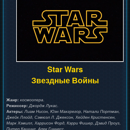
Star Wars
Звездные Войны
Жанр:
космоопера
.
Режиссер:
Джордж Лукас
.
Актеры:
Лиам Нисон, Юэн Макгрегор, Натали Портман,
Джейк Ллойд, Сэмюэл Л. Джексон, Хейден Кристенсен,
Марк Хэмилл, Харрисон Форд, Кэрри Фишер, Дэвид Проуз,
Питер Кашинг, Алек Гиннесс
.