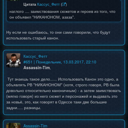
Цитата
Кассус_Фетт
(
)
наглого .... заимствования сюжетов и героев из того, что
он объявил "НИКАНОНОМ, азаза".
Ну если не ошибаюсь, то они сами говорили, что будут
использовать старый канон.
Кассус_Фетт
#
651
| Понедельник, 13.03.2017, 22:10
Assassin-Tim
,
Тут знаешь такое дело...... Использовать Канон это одно, а
объявлять РВ "НИКАНОНОМ" (хотя, строго говоря, РВ была
довольно относительно каноничным) - а затем заимствовать
(мягко говоря) из него сюжет и персонажей и выдавать это
за новьё, это, как говорят в Одессе таки две большие
задни..... разницы.
Assassin-Tim