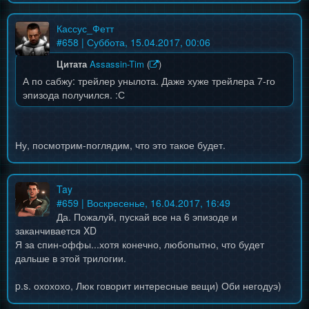
Кассус_Фетт
#
658
| Суббота, 15.04.2017, 00:06
Цитата
Assassin-Tim
(
)
А по сабжу: трейлер унылота. Даже хуже трейлера 7-го
эпизода получился. :С
Ну, посмотрим-поглядим, что это такое будет.
Tay
#
659
| Воскресенье, 16.04.2017, 16:49
Да. Пожалуй, пускай все на 6 эпизоде и
заканчивается XD
Я за спин-оффы...хотя конечно, любопытно, что будет
дальше в этой трилогии.
p.s. охохохо, Люк говорит интересные вещи) Оби негодуэ)