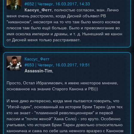
#
652
| Четверг, 16.03.2017, 14:33
Кассус_Фетт
, полностью согласен, ман. Лично
меня очень расстроило, когда Дисней объявил РВ
"никаноном", несмотря на то что там было много косяков
плюсов там было ещё больше. Было и превозмогание во
имя осколка империи и драмы, и т. д. Нынешний же канон
от Дисней меня только расстраивает.
Кассус_Фетт
#
653
| Четверг, 16.03.2017, 19:51
Assassin-Tim
,
Просто, Остап Ибрагимович, я имею некоторое мнение,
основанное на знание Старого Канона и РВ)))
И мне дико интересно, когда мне пытаются говорить, что
"Изгой-один", основанный на истории Брии Тарен (для тех
кто не знает - "пламенной революционерки" и первой
пассии и "почти женой" Хана Соло) - это круто. Особенно
учитывая, что история Брии Тарен довольно относительно
канонична и сама по себе шла немного вразрез с Каноном