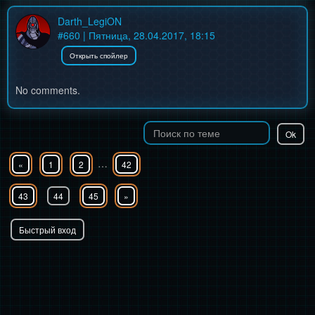
Darth_LegiON
#
660
| Пятница, 28.04.2017, 18:15
No comments.
…
«
1
2
42
43
44
45
»