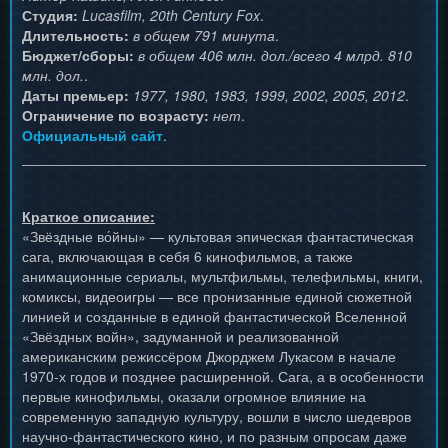
Студия:
Lucasfilm, 20th Century Fox
.
Длительность:
в общем 791 минута
.
Бюджет/сборы:
в общем 406 млн. дол./всего 4 млрд. 810
млн. дол.
.
Даты премьер:
1977, 1980, 1983, 1999, 2002, 2005, 2012
.
Ограничение по возрасту:
нет
.
Официальный сайт
.
Краткое описание:
«Звёздные во́йны» — культовая эпическая фантастическая
сага, включающая в себя 6 кинофильмов, а также
анимационные сериалы, мультфильмы, телефильмы, книги,
комиксы, видеоигры — все пронизанные единой сюжетной
линией и созданные в единой фантастической Вселенной
«Звёздных войн», задуманной и реализованной
американским режиссёром Джорджем Лукасом в начале
1970-х годов и позднее расширенной. Сага, а в особенности
первые кинофильмы, оказали огромное влияние на
современную западную культуру, вошли в число шедевров
научно-фантастического кино, и по разным опросам даже