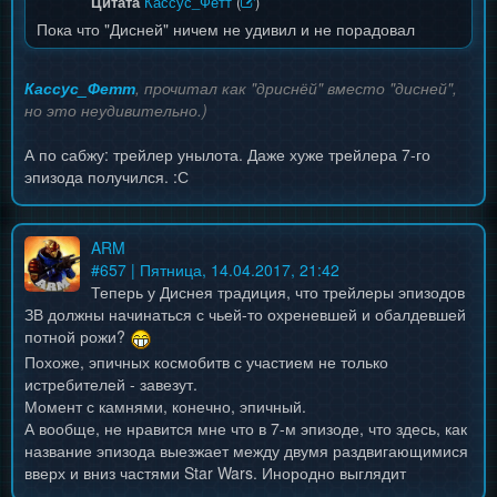
Цитата
Кассус_Фетт
(
)
Пока что "Дисней" ничем не удивил и не порадовал
Кассус_Фетт
, прочитал как "дриснёй" вместо "дисней",
но это неудивительно.)
А по сабжу: трейлер унылота. Даже хуже трейлера 7-го
эпизода получился. :С
ARM
#
657
| Пятница, 14.04.2017, 21:42
Теперь у Диснея традиция, что трейлеры эпизодов
ЗВ должны начинаться с чьей-то охреневшей и обалдевшей
потной рожи?
Похоже, эпичных космобитв с участием не только
истребителей - завезут.
Момент с камнями, конечно, эпичный.
А вообще, не нравится мне что в 7-м эпизоде, что здесь, как
название эпизода выезжает между двумя раздвигающимися
вверх и вниз частями Star Wars. Инородно выглядит