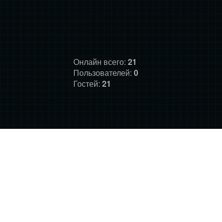
Онлайн всего:
21
Пользователей:
0
Гостей:
21
ГЛАВНАЯ
ФОРУМ
О НАС
ДОНАТ
ПРАВИЛА
©
Фансайт Mass Effect
2010-2026. Дизайн: Darth LegiON,