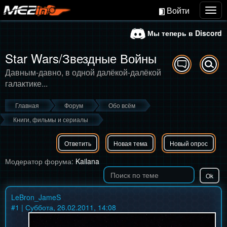
Войти
Togg
navig
Мы теперь в Discord
Star Wars/Звездные Войны
Давным-давно, в одной далёкой-далёкой
галактике...
Главная
Форум
Обо всём
Книги, фильмы и сериалы
Ответить
Новая тема
Новый опрос
Модератор форума:
Kailana
LeBron_JameS
#
1
| Суббота, 26.02.2011, 14:08