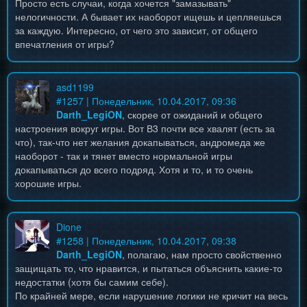
Просто есть случаи, когда хочется "замазывать"
нелогичности. А бывает их наоборот ищешь и цепляешься
за каждую. Интересно, от чего это зависит, от общего
впечатления от игры?
asd1199
#
1257
| Понедельник, 10.04.2017, 09:36
Darth_LegiON
, скорее от ожиданий и общего
настроения вокруг игры. Вот В3 почти все хвалят (есть за
что), так-что нет желания докапываться, андромеда же
наоборот - так и тянет вместо нормальной игры
докапываться до всего подряд. Хотя и то, и то очень
хорошие игры.
Dione
#
1258
| Понедельник, 10.04.2017, 09:38
Darth_LegiON
, полагаю, нам просто свойственно
защищать то, что нравится, и пытаться объяснить какие-то
недостатки (хотя бы самим себе).
По крайней мере, если нарушение логики не кричит на весь