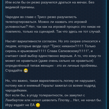
Или если бы он резко разучился драться на мечах. Без
видимой причины.
Чародеи во главе с Трисс резко разучилисть
телепортироваться. Можно ли назвать это игровой
условностью? Нет, так как на игровой процесс это никак не
повлияло, только на сценарий. Так что здесь не тот случай.
Насчёт вариативности согласен. Но это скорее относится к
людям, которые везде орут "Трисс никанон!1111 Только
сирень и крыжовник!1111 Слава Сапковскому!1111", и
считают свой выбор единственно верным. А то, что кому-то
может не нравиться (даже очень сильно не нравиться)
определённый типаж женщин - это их личные проблемы.
Страдайте
Но, что важно, такая вариативность логику не нарушает,
потому как и книжный Геральт зажигал со всеми подряд
чародейками.
Вот если бы, в угоду толерантности, он замутил с
Ламбертом или начал шевелить Плотву... Нет, не начал бы.
Игру издаёт не EA