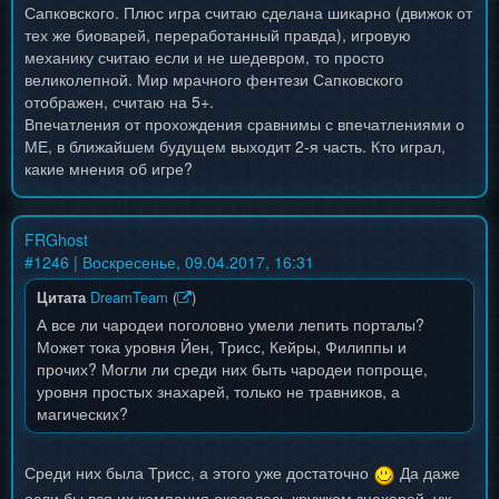
Сапковского. Плюс игра считаю сделана шикарно (движок от
тех же биоварей, переработанный правда), игровую
механику считаю если и не шедевром, то просто
великолепной. Мир мрачного фентези Сапковского
отображен, считаю на 5+.
Впечатления от прохождения сравнимы с впечатлениями о
МЕ, в ближайшем будущем выходит 2-я часть. Кто играл,
какие мнения об игре?
FRGhost
#
1246
| Воскресенье, 09.04.2017, 16:31
Цитата
DreamTeam
(
)
А все ли чародеи поголовно умели лепить порталы?
Может тока уровня Йен, Трисс, Кейры, Филиппы и
прочих? Могли ли среди них быть чародеи попроще,
уровня простых знахарей, только не травников, а
магических?
Среди них была Трисс, а этого уже достаточно
Да даже
если бы вся их компания оказалась кружком знахарей, уж