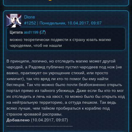
Dione
#
1252
| Понедельник, 10.04.2017, 09:07
Цитата
asd1199
(
)
можно теоретически подвести к страху юзать магию
чародеями, чтоб не нашли
В принципе, логично, но отследить магию может другой
чародей, а Радовид публично пустил чародеев под нож (не
важно, практикует он укрощение стихий, или просто
химичит), так что вряд ли кто-то помог бы ему найти
беглецов. Так что можно было почти безбоязненно открыть
портал прямо из тайного убежища. Даже если бы кто-то мог
их отследить и лечь на хвост, то можно было бы открыть ход
на нейтральную территорию, а оттуда пешком. Так ведь
всяко лучше, чем тайком пробираться к кораблю под
страхом кровавой расправы.
Добавлено
(10.04.2017, 09:07)
---------------------------------------------