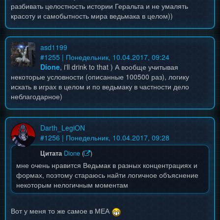
разбивать целостность истории Геральта и не умалять
красоту и самобытность мира ведьмака в целом))
asd1199
#
1255
| Понедельник, 10.04.2017, 09:24
Dione
, i'll drink to that ) А вообще учитывая
некоторые условности (описанные 100500 раз), логику
искать в играх в целом и по ведьмаку в частности дело
неблагодарное)
Darth_LegiON
#
1256
| Понедельник, 10.04.2017, 09:28
Цитата
Dione
(
)
мне очень нравится Ведьмак в разных концентрациях и
формах, поэтому стараюсь найти логичное объяснение
некоторым нелогичным моментам
Вот у меня то же самое в МЕА