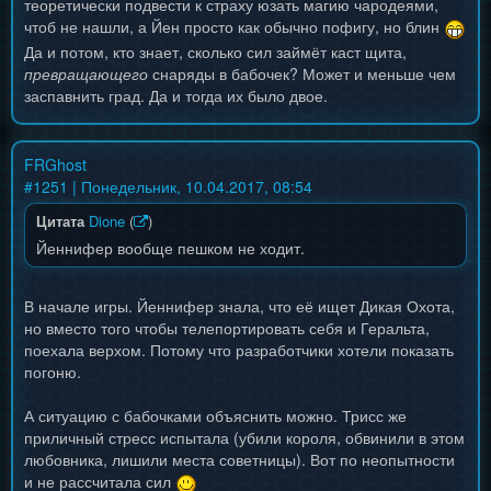
теоретически подвести к страху юзать магию чародеями,
чтоб не нашли, а Йен просто как обычно пофигу, но блин
Да и потом, кто знает, сколько сил займёт каст щита,
превращающего
снаряды в бабочек? Может и меньше чем
заспавнить град. Да и тогда их было двое.
FRGhost
#
1251
| Понедельник, 10.04.2017, 08:54
Цитата
Dione
(
)
Йеннифер вообще пешком не ходит.
В начале игры. Йеннифер знала, что её ищет Дикая Охота,
но вместо того чтобы телепортировать себя и Геральта,
поехала верхом. Потому что разработчики хотели показать
погоню.
А ситуацию с бабочками объяснить можно. Трисс же
приличный стресс испытала (убили короля, обвинили в этом
любовника, лишили места советницы). Вот по неопытности
и не рассчитала сил