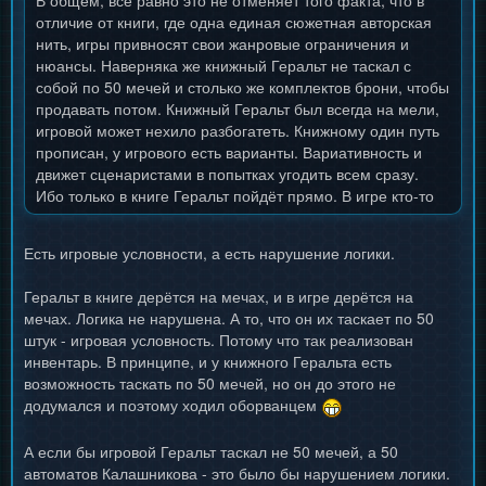
В общем, всё равно это не отменяет того факта, что в
отличие от книги, где одна единая сюжетная авторская
нить, игры привносят свои жанровые ограничения и
нюансы. Наверняка же книжный Геральт не таскал с
собой по 50 мечей и столько же комплектов брони, чтобы
продавать потом. Книжный Геральт был всегда на мели,
игровой может нехило разбогатеть. Книжному один путь
прописан, у игрового есть варианты. Вариативность и
движет сценаристами в попытках угодить всем сразу.
Ибо только в книге Геральт пойдёт прямо. В игре кто-то
захочет налево, а кого-то соблазнит направление вправо.
Есть игровые условности, а есть нарушение логики.
Геральт в книге дерётся на мечах, и в игре дерётся на
мечах. Логика не нарушена. А то, что он их таскает по 50
штук - игровая условность. Потому что так реализован
инвентарь. В принципе, и у книжного Геральта есть
возможность таскать по 50 мечей, но он до этого не
додумался и поэтому ходил оборванцем
А если бы игровой Геральт таскал не 50 мечей, а 50
автоматов Калашникова - это было бы нарушением логики.