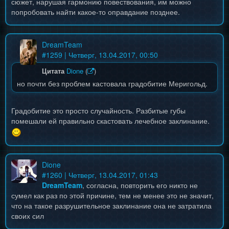
сюжет, нарушая гармонию повествования, им можно
попробовать найти какое-то оправдание позднее.
DreamTeam
#
1259
| Четверг, 13.04.2017, 00:50
Цитата
Dione
(
)
но почти без проблем кастовала градобитие Меригольд.
Градобитие это просто случайность. Разбитые губы
помешали ей правильно скастовать лечебное заклинание.
Dione
#
1260
| Четверг, 13.04.2017, 01:43
DreamTeam
, согласна, повторить его никто не
сумел как раз по этой причине, тем не менее это не значит,
что на такое разрушительное заклинание она не затратила
своих сил