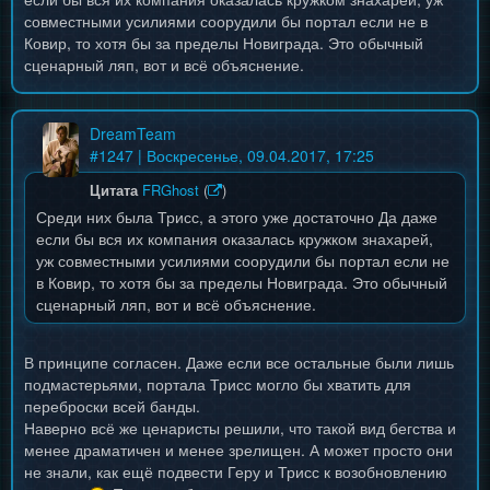
совместными усилиями соорудили бы портал если не в
Ковир, то хотя бы за пределы Новиграда. Это обычный
сценарный ляп, вот и всё объяснение.
DreamTeam
#
1247
| Воскресенье, 09.04.2017, 17:25
Цитата
FRGhost
(
)
Среди них была Трисс, а этого уже достаточно Да даже
если бы вся их компания оказалась кружком знахарей,
уж совместными усилиями соорудили бы портал если не
в Ковир, то хотя бы за пределы Новиграда. Это обычный
сценарный ляп, вот и всё объяснение.
В принципе согласен. Даже если все остальные были лишь
подмастерьями, портала Трисс могло бы хватить для
переброски всей банды.
Наверно всё же ценаристы решили, что такой вид бегства и
менее драматичен и менее зрелищен. А может просто они
не знали, как ещё подвести Геру и Трисс к возобновлению