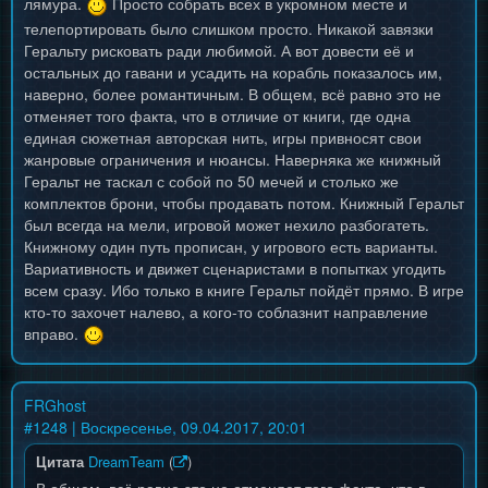
лямура.
Просто собрать всех в укромном месте и
телепортировать было слишком просто. Никакой завязки
Геральту рисковать ради любимой. А вот довести её и
остальных до гавани и усадить на корабль показалось им,
наверно, более романтичным. В общем, всё равно это не
отменяет того факта, что в отличие от книги, где одна
единая сюжетная авторская нить, игры привносят свои
жанровые ограничения и нюансы. Наверняка же книжный
Геральт не таскал с собой по 50 мечей и столько же
комплектов брони, чтобы продавать потом. Книжный Геральт
был всегда на мели, игровой может нехило разбогатеть.
Книжному один путь прописан, у игрового есть варианты.
Вариативность и движет сценаристами в попытках угодить
всем сразу. Ибо только в книге Геральт пойдёт прямо. В игре
кто-то захочет налево, а кого-то соблазнит направление
вправо.
FRGhost
#
1248
| Воскресенье, 09.04.2017, 20:01
Цитата
DreamTeam
(
)