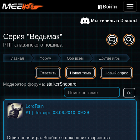
Войти
Togg
navig
Мы теперь в Discord
Серия "Ведьмак"
РПГ славянского пошива
Главная
Форум
Обо всём
Другие игры
Ответить
Новая тема
Новый опрос
Модератор форума:
stalkerShepard
LordRain
#
1
| Четверг, 03.06.2010, 09:29
Офигенная игра. Вообще я поклонник творчества