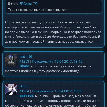
Цитата
FRGhost
(
)
Трисс же приличный стресс испытала
Согласна, ей сильно досталось. Но всё же считаю, что
ситуация во время каста пламени Альзура была хуже: она
не только была не в лучшей форме, но и всерьёз боялась за
жизнь Геральта, да и вообще боялась; это был переломный
для неё момент, ведь ей пришлось преодолевать страх
asd1199
#
1253
| Понедельник, 10.04.2017, 09:15
Dione
, в общем и целом тут всё как обычно -
жертвуют логикой в угоду драме/эпичности/итд.
Dione
#
1254
| Понедельник, 10.04.2017, 09:20
asd1199
, мне очень нравится Ведьмак в разных
концентрациях и формах, поэтому стараюсь найти логичное
объяснение некоторым нелогичным моментам, чтобы не