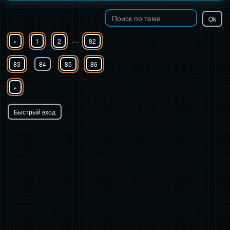
…
«
1
2
82
83
84
85
86
»