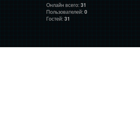
Онлайн всего:
31
Пользователей:
0
Гостей:
31
ГЛАВНАЯ
ФОРУМ
О НАС
ДОНАТ
ПРАВИЛА
©
Фансайт Mass Effect
2010-2026. Дизайн: Darth LegiON,
Соловей, RedLineR91, Magdalene.
Mass Effect © BioWare and Electronic Arts, all other trademarks
belong to their respective owners.