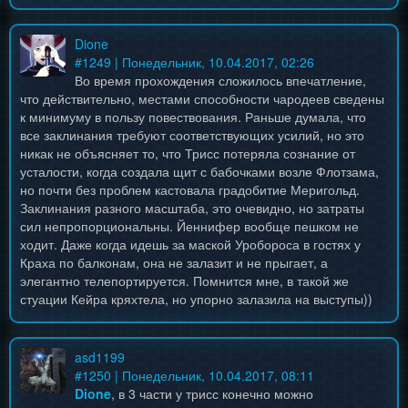
Dione
#
1249
| Понедельник, 10.04.2017, 02:26
Во время прохождения сложилось впечатление,
что действительно, местами способности чародеев сведены
к минимуму в пользу повествования. Раньше думала, что
все заклинания требуют соответствующих усилий, но это
никак не объясняет то, что Трисс потеряла сознание от
усталости, когда создала щит с бабочками возле Флотзама,
но почти без проблем кастовала градобитие Меригольд.
Заклинания разного масштаба, это очевидно, но затраты
сил непропорциональны. Йеннифер вообще пешком не
ходит. Даже когда идешь за маской Уробороса в гостях у
Краха по балконам, она не залазит и не прыгает, а
элегантно телепортируется. Помнится мне, в такой же
стуации Кейра кряхтела, но упорно залазила на выступы))
asd1199
#
1250
| Понедельник, 10.04.2017, 08:11
Dione
, в 3 части у трисс конечно можно