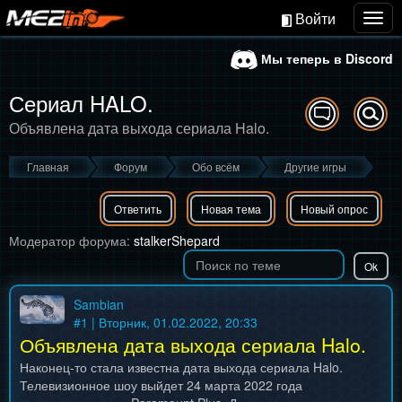
Войти
Togg
navig
Мы теперь в Discord
Сериал HALO.
Объявлена дата выхода сериала Halo.
Главная
Форум
Обо всём
Другие игры
Ответить
Новая тема
Новый опрос
Модератор форума:
stalkerShepard
Sambian
#
1
| Вторник, 01.02.2022, 20:33
Объявлена дата выхода сериала Halo.
Наконец-то стала известна дата выхода сериала Halo.
Телевизионное шоу выйдет 24 марта 2022 года