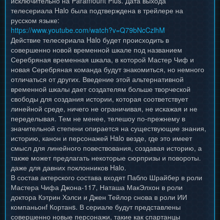
исключительно на Paramount Plus. Дата выхода
телесериала Halo была подтверждена в трейлере на
русском языке:
https://www.youtube.com/watch?v=Q79bNcCzlhM
Действие телесериала Halo будет происходить в
совершенно новой временной шкале под названием
Серебряная временная шкала, в которой Мастер Чиф и
новая Серебряная команда будут знакомиться, но немного
отличаться от других. Введение этой альтернативной
временной шкалы дает создателям больше творческой
свободы для создания истории, которая соответствует
линейной среде, ничего не ограничивая, не искажая и не
переделывая. Тем не менее, телешоу по-прежнему в
значительной степени опирается на существующие знания,
историю, канон и персонажей Halo везде, где это имеет
смысл для линейного повествования, создавая историю, а
также может предлагать некоторые сюрпризы и повороты.
даже для давних поклонников Halo.
В состав актерского состава входят Пабло Шрайбер в роли
Мастера Чифа Джона-117, Наташа МакЭлхон в роли
доктора Кэтрин Хэлси и Джен Тейлор снова в роли ИИ
компаньонf Кортанs. В сериале будут представлены
совершенно новые персонажи, такие как спартанцы