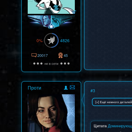
0%
4826
20017
45
не в сети
Проти
#
3
Цитата
Доминирующ