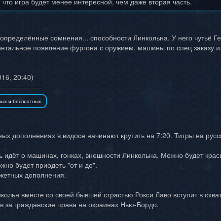
 что игра будет менее интересной, чем даже вторая часть.
определённые сомнения... способности Линкольна. У него чутьё Ге
тальное появление фургона с оружием, машины по спец заказу и...
16, 20:40)
-----------------
х дополнениях в видосе начинают крутить на 7:20. Титры на русск
ь идёт о машинах, гонках, внешности Линкольна. Можно будет крас
жно будет приодеть "от и до".
южетных дополнения:
нкольн вместе со своей бывшей страстью Рокси Лаво вступит в сх
в за гражданские права на окраинах Нью-Бордо.