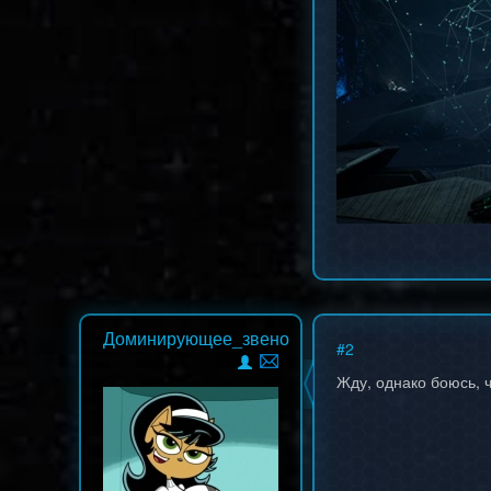
Стоит послушать.
Доминирующее_звено
#
2
Жду, однако боюсь, ч