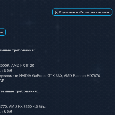
емные требования:
-2500K, AMD FX-8120
ь:
6 GB
деопамяти NVIDIA GeForce GTX 660, AMD Radeon HD7870
GB
темные требования:
-3770, AMD FX 8350 4.0 Ghz
ь:
8 GB