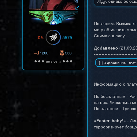
Жду, однако боюсь,
Поглядим. Вызывает 
могу объяснить момен
Снимаю шляпу.
0%
5575
Добавлено
(21.09.20
1200
363
----------------------------
не в сети
Информацию о платны
По бесплатным - Реч
на них. Линкольна мо
По платным - Три с
«Faster, baby!»
- Ли
терроризирует борцо