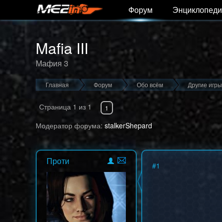
Форум
Энциклопеди
Mafia III
Мафия 3
Главная
Форум
Обо всём
Другие игры
Страница
1
из
1
1
Модератор форума:
stalkerShepard
Проти
#
1