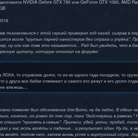
деопамяти NVIDIA Gefore GTX 780 или GeForce GTX 1060, AMD Ra
GB
2016
ам познакомился с этой серией примерно год назад, сыграв в пе
ится возле "крутых парней-гангстеров без страха и упрёка". П
р, ну или как там это называется... Рад был увидеть, что в дан
ресную цитату, которую откопал на форуме:
 ЛОХА, то отцовские долги, то из-за одного гада посадили, то грузо
то у друга все бабки отжимают а самого его режут и его долги отда
не влезешь....
можно поменял был обозначение для Вито, ну да ладно. В обеих
ьно, конечно, но ровно до тех пор, пока "действуешь в рамках.
 спешит "принять в семью". Принеси, убей, угони, продай, толк
грах у нас есть взлёты и падения... а результат один. Ну да, а
ла везёт, потом нет, затем вновь успех и виртуозный спуск. Х