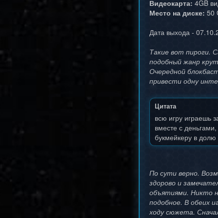
Видеокарта:
4GB ви
Место на диске:
50 
Дата выхода - 07.10.
Такие вот пироги. С
подобный жанр крут
Очередной блокбасте
привести одну инте
Цитата
всю игру играешь за
вместе с деньгами, 
букмейкеру в долю 
По сути верно. Воз
здорово и замечател
объятиями. Никто не
подобное. В обеих и
ходу сюжета. Снача