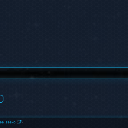
ее_звено
(
)