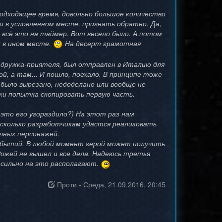
подходящее время, довольно большое количество
и в условленном месте, пригнать обратно. Да,
о всё это на таймер. Вот весело было. А потом
и в ином месте.
На десерт грамотная
 дружка-приятеля, был отправлен в Италию для
ой, а там... И пошло, поехало. В принципе тоже
 было вырезано, недоделано или вообще не
ски попытка скопировать первую часть.
 это его угораздило?) На этот раз нам
асколько разработчикам удастся реализовать
чных персонажей.
событий. В любой момент герой может получить
Рожей не вышел и все дела. Надеюсь третья
 сильно на это располагают.
Проти
-
Среда, 21.09.2016, 20:45