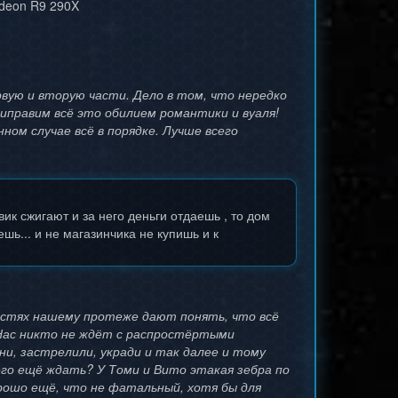
deon R9 290X
рвую и вторую части. Дело в том, что нередко
риправим всё это обилием романтики и вуаля!
ном случае всё в порядке. Лучше всего
вик сжигают и за него деньги отдаешь , то дом
ешь... и не магазинчика не купишь и к
 частях нашему протеже дают понять, что всё
" Нас никто не ждёт с распростёртыми
ни, застрелили, укради и так далее и тому
 чего ещё ждать? У Томи и Вито этакая зебра по
орошо ещё, что не фатальный, хотя бы для