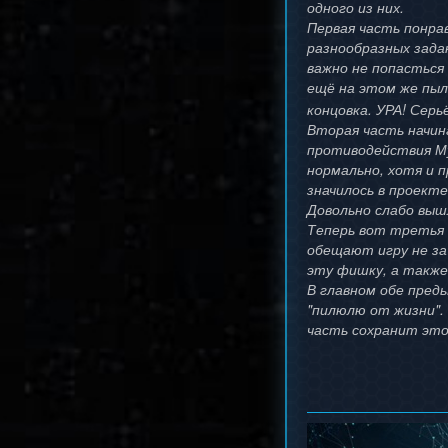
одного из них.
Первая часть понра
разнообразных зада
важно не попасться 
ещё на этом же пыле
концовка. УРА! Серь
Вторая часть начин
противодействия Мус
нормально, хотя и п
значилось в проект
Довольно слабо вышл
Теперь вот третья ч
обещают игру не за
эту фишку, а также
В главном обе пред
"пилюлю от жизни".
часть сохранит это