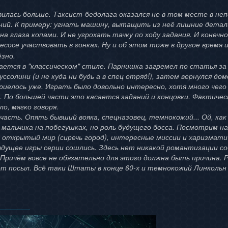
вилась больше. Таксист-бедолага оказался не в том месте в не
ний. К примеру: угнать машину, вытащить из неё лишние детал
на глаза копами. И не угрохать тачку по ходу задания. И конечн
сосе участвовать в гонках. Ну и об этом тоже в другое время 
ёзно.
ается в "классическом" стиле. Парнишка загремел по статья за
солини (и не куда ни будь а в спец отряд!), затем вернулся дом
риелось уже. Играть было довольно интересно, хотя много чего
е. По большей части это касается заданий и концовки. Фактиче
о, мягко говоря.
асть. Опять бывший вояка, спецназовец, темнокожий... Ой, как
 мальчика на побегушках, но роль будущего босса. Посмотрим н
 открытый мир (сиречь город), интересные миссии и харизмати
ыдущее игры серии сошлись. Здесь нет никакой романтизации 
 Причём вовсе не обязательно для этого должна быть причина. 
т посыл. Всё таки Штаты в конце 60-х и темнокожий Линкольн