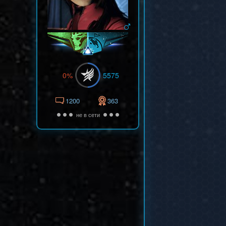
0%
5575
1200
363
не в сети