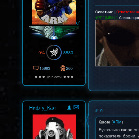
Советник
||
Ответствен
ФРПГ [ME2.in]:
Список пер
0%
8880
15993
260
не в сети
Нифту_Кал
#
19
Quote
(
ARM
)
Буквально вчера оп
показатели брони, 