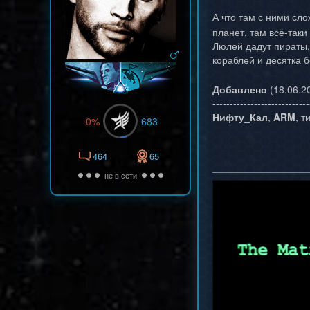
А что там с ними сл
планет, там всё-таки
Люлей дадут пираты, 
кораблей и десятка 
Добавлено
(18.06.20
----------------------------
Нифту_Кал
,
ARM
, 
0%
683
464
65
не в сети