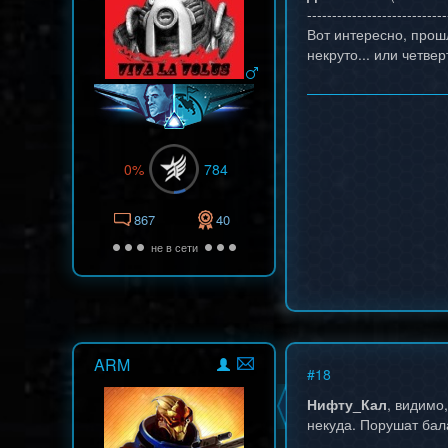
----------------------------
Вот интересно, прош
некруто... или четве
0%
784
867
40
не в сети
ARM
#
18
Нифту_Кал
, видимо
некуда. Порушат ба