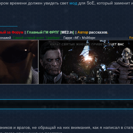
ором времени должен увидеть свет
мод
для SoE, который заменит и
ный за Форум
||
Главный ГМ ФРПГ [
ME2.in
]
||
Автор
рассказов
.
сонажей
. Самый старый агент "Цербера" -
Гарри «МГ» Мэйборн
---------------------------
Re
зников и врагов, не обращай на них внимания, как я написал в ста