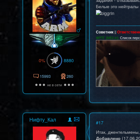
задания - отказывайс
Белые это нейтралы 
Советник
||
Ответствен
ФРПГ [ME2.in]:
Список пер
0%
8880
15993
260
не в сети
Нифту_Кал
#
17
Итак, джентельмены, 
Добавлено
(17.06.20