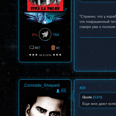
"Странно, что у кора
что покрашенный тит
говоря уже о полном
0%
784
867
40
не в сети
Comrade_Shepard
#
20
Quote
(
ХАН
)
Еще мне дают юлей 