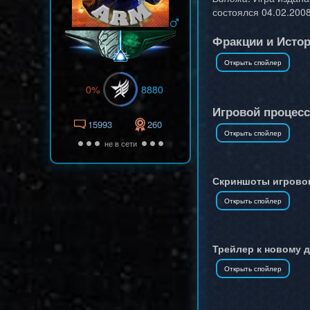
состоялся 04.02.2008
Фракции и Истор
0%
8880
Игровой процесс
15993
260
не в сети
Скриншоты игровог
Трейлер к новому д