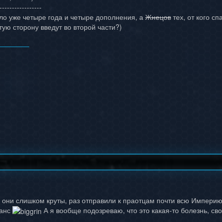
-----------------
ло уже четыре года и четыре дополнения, а
Жнецов
тех, от кого сп
ртую сторону введут во второй части?)
, они слишком круты, раз отправили к праотцам почти всю Импери
ланс
А я вообще подозреваю, что это какая-то болезнь, св