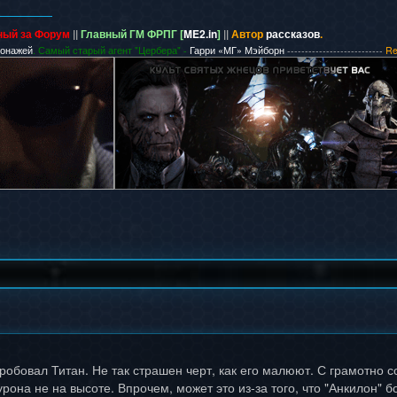
ный за Форум
||
Главный ГМ ФРПГ [
ME2.in
]
||
Автор
рассказов
.
сонажей
. Самый старый агент "Цербера" -
Гарри «МГ» Мэйборн
---------------------------
Re
робовал Титан. Не так страшен черт, как его малюют. С грамотно 
урона не на высоте. Впрочем, может это из-за того, что "Анкилон"