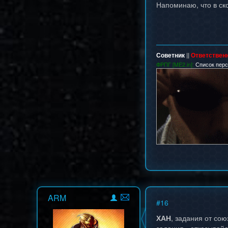
Напоминаю, что в ск
Советник
||
Ответствен
ФРПГ [ME2.in]:
Список пер
ARM
#
16
ХАН
, задания от сою