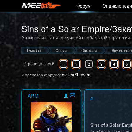
Форум
Энциклопеди
Sins of a Solar Empire/За
Авторская статья о лучшей глобальной стратегии 
Главная
Форум
Обо всём
Другие игры
Страница
2
из
6
«
1
2
3
4
5
Модератор форума:
stalkerShepard
ARM
#
1
Sins of a Solar Emp
Винджа
. Игра издан