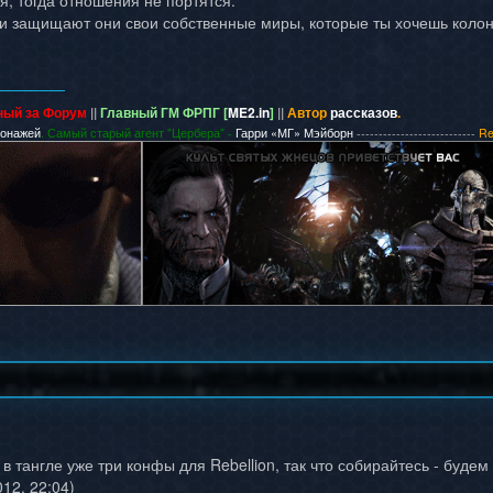
я, тогда отношения не портятся.
и защищают они свои собственные миры, которые ты хочешь колони
ный за Форум
||
Главный ГМ ФРПГ [
ME2.in
]
||
Автор
рассказов
.
сонажей
. Самый старый агент "Цербера" -
Гарри «МГ» Мэйборн
---------------------------
Re
в тангле уже три конфы для Rebellion, так что собирайтесь - будем
12, 22:04)