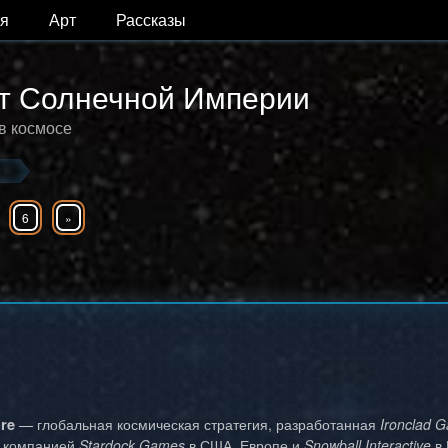
я
Арт
Рассказы
кат Солнечной Империи
в космосе
6
»
ire
— глобальная космическая стратегия, разработанная
Ironclad 
а компанией
Stardock Games
в США, Европе и
Snowball Interactive
в 