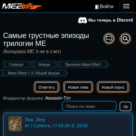
Войти
Togg
navig
Мы теперь в Discord
Самые грустные эпизоды
трилогии МЕ
(Концовка МЕ 3 не в счет)
Главная
Форум
Трилогия Mass Effect
Mass Effect 1-3: Общий форум
Ответить
Новая тема
Новый опрос
Модератор форума:
Assassin-Tim
Stas_Serg
#
1
| Суббота, 17.03.2012, 22:56