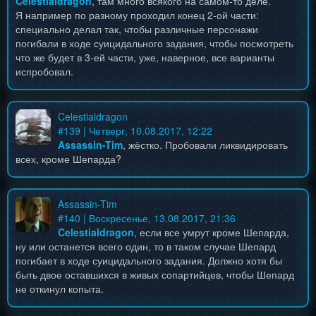
Celestialdragon
, там много всякого на самом-то деле.
Я например по разному проходил конец 2-ой части:
специально делал так, чтобы различные персонажи
погибали в ходе суицидального задания, чтобы посмотреть
что же будет в 3-ей части, уже, наверное, все варианты
испробовал.
Celestialdragon
#
139
| Четверг, 10.08.2017, 12:22
Assassin-Tim
, жёстко. Пробовали ликвидировать
всех, кроме Шепарда?
Assassin-Tim
#
140
| Воскресенье, 13.08.2017, 21:36
Celestialdragon
, если все умрут кроме Шепарда,
ну или останется всего один, то в таком случае Шепард
погибает в ходе суицидального задания. Должно хотя бы
быть двое оставшихся в живых сопартийцев, чтобы Шепард
не откинул копыта.