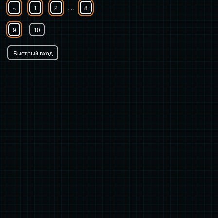
…
«
1
2
8
9
10