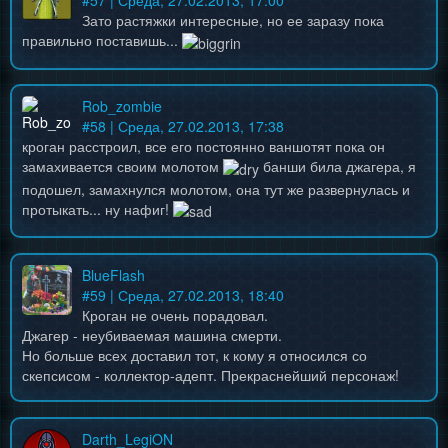
#
57
| Среда, 27.02.2013, 17:00
Зато растяжки интересные, но ее заразу пока
правильно поставишь...
Rob_zombie
#
58
| Среда, 27.02.2013, 17:38
кроган расстроил, все его постоянно ваншотят пока он
замахивается своим молотом
банши била джагера, я
подошел, замахнулся молотом, она тут же развернулась и
протыкать... ну нафиг!
BlueFlash
#
59
| Среда, 27.02.2013, 18:40
Кроган не очень порадовал.
Джагер - неубиваемая машина смерти.
Но больше всех доставил тот, к кому я относился со
скепсисом - коллектор-адепт. Прекраснейший персонаж!
Darth_LegiON