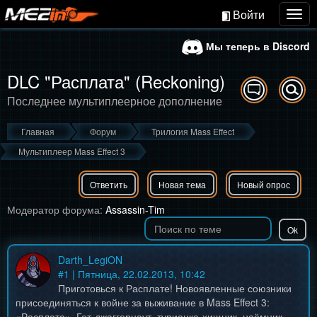
Войти
Togg
navig
Мы теперь в Discord
DLC "Расплата" (Reckoning)
Последнее мультиплеерное дополнение
Главная
Форум
Трилогия Mass Effect
Мультиплеер Mass Effect 3
Ответить
Новая тема
Новый опрос
Модератор форума:
Assassin-Tim
Darth_LegiON
#
1
| Пятница, 22.02.2013, 10:42
Приготовься к Расплате! Новоявленные союзники
присоединяться к войне за выживание в Mass Effect 3:
«Расплата». Гет-джаггернаут, турианка-хищник, наёмник