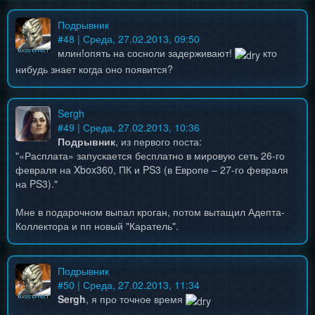
Подрывник
#
48
| Среда, 27.02.2013, 09:50
млин!опять на сосноли задерживают!
кто
нибудь знает когда оно появится?
Sergh
#
49
| Среда, 27.02.2013, 10:36
Подрывник
, из первого поста:
"«Расплата» запускается бесплатно в мировую сеть 26-го
февраля на Xbox360, ПК и PS3 (в Европе – 27-го февраля
на PS3)."
Мне в подарочном выпал кроган, потом вытащил Адепта-
Коллектора и пп новый "Каратель".
Подрывник
#
50
| Среда, 27.02.2013, 11:34
Sergh
, я про точное время