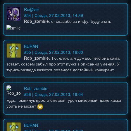
Re@ver
#
54
| Среда, 27.02.2013, 14:39
Rob_zombie
, о, спасибо за инфу. Буду знать
BURAN
#
55
| Среда, 27.02.2013, 16:00
Rob_zombie
, Тю, елки, а я думаю, чего она сама
встает, совсем забыл про этот пункт в описании умения. У
турика-разведа кажется появился достойный конкурент.
Rob_zombie
#
56
| Среда, 27.02.2013, 16:04
мда... омнилук просто смешон, урон мизерный, даже хаска
убить не может
BURAN