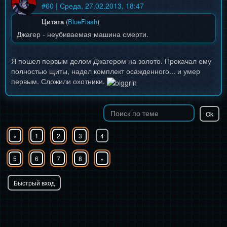
#
60
| Среда, 27.02.2013, 18:47
Цитата
(
BlueFlash
)
Джагер - неубиваемая машина смерти.
Я пошел первым делом Джагером на золото. Прокачал ему
полностью щиты, надел комплект осажденного... и умер
первым. Сложили охотники.
«
1
2
3
4
5
6
7
8
»