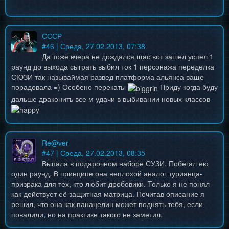
СССР
#
46
| Среда, 27.02.2013, 07:38
Да тоже вчера не дождался щас вот зашел успел 1
раунд до выхода сыграть выбил ток 1 персонажа переделка
СЮЗИ так называймая развед платформа альянса ваще
порадовала =) Особено перекаты
Приду когда буду
дальше драконить все м удачи в выбивании новых классов
Re@ver
#
47
| Среда, 27.02.2013, 08:35
Выпала в подарочном наборе СУЗИ. Побегал ею
один раунд. В принципе она неплохой аналог турианца-
призрака для тех, кто любит дробовики. Только я не понял
как действует её защитная матрица. Почитав описание я
решил, что она как панацелин может поднять тебя, если
повалили, но на практике такого не заметил.