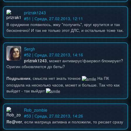
prizrak1243
#
51
| Среда, 27.02.2013, 12:11
В ориджине появилось, жму "получить", круг крутится и так
бесконечно! И так не только этот ДЛС, и остальные тоже так.
Sergh
#
52
| Среда, 27.02.2013, 14:16
prizrak1243
, может антивирус/фаервол блокирует?
Оригин обновляется до беты?
Подрывник
, смысла нет знать точное
На ПК
опоздала на несколько часов, может и больше. Так что как
выйдет - так выйдет
Rob_zombie
#
53
| Среда, 27.02.2013, 14:26
Re@ver
, если матрица активна и положили, то ресает сразу