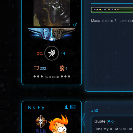
Масс эффект 3 – эпичес
0%
44
202
4
не в сети
Nik_Fry
#
50
Quote
(
Aid
)
почему я ни чего н