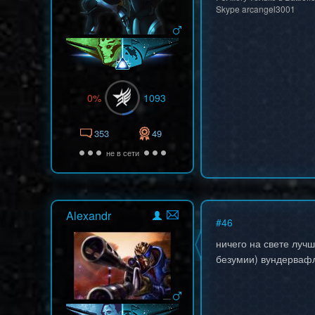
Skype arcangel3001
0%
1093
353
49
не в сети
Alexandr
#
46
ничего на свете луч
безумии) вундерваф