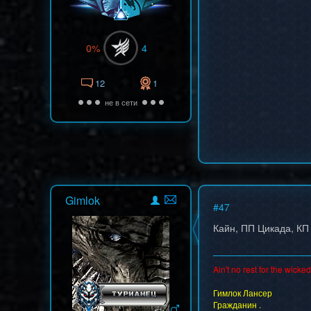
0%
4
12
1
не в сети
Gimlok
#
47
Кайн, ПП Цикада, КП
Ain't no rest for the wicked.
Гимлок Лансер
Гражданин .