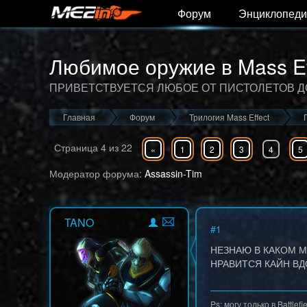
Форум
Энциклопеди
Любимое оружие в Mass Ef
ПРИВЕТСТВУЕТСЯ ЛЮБОЕ ОТ ПИСТОЛЕТОВ ДО
Главная
Форум
Трилогия Mass Effect
Страница
4
из
22
«
1
2
3
4
5
Модератор форума:
Assassin-Tim
TANO
#
1
НЕЗНАЮ В КАКОМ М
НРАВИТСЯ КАЙН ВД
Ps: могу только в Battlefi