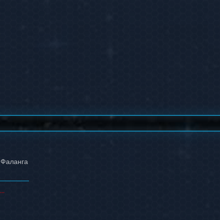
 Фаланга
..