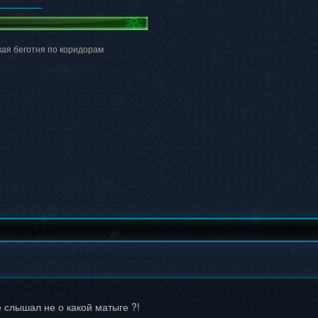
кая беготня по коридорам
е слышал не о какой матыге ?!