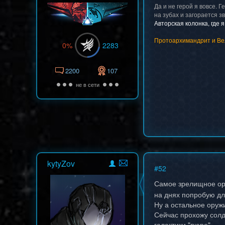
Да и не герой я вовсе. 
на зубах и загорается з
Авторская колонка, где 
Протоархимандрит и Ве
0%
2283
2200
107
не в сети
kytyZov
#
52
Самое зрелищное ору
на днях попробую для
Ну а остальное оруж
Сейчас прохожу солд
галактики "пюре".