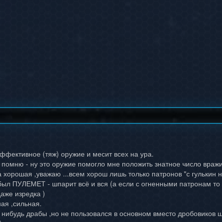
ффективное (тяж) оружие и месит всех на ура.
 помню - ну это оружие помогло мне положить знатное число враж
 хорошая ,уважаю ...всем хорош лишь только патронов "с гулькин н
абыл ПУЛЕМЕТ - шпарит всё и вся (а если с огненными патронам то
аже изредка )
ная ,сильная.
 нибудь драбы ,но не пользовался в основном вместо дробовиков ш