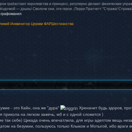
Герои грабастают королевства и принцесс, регулярно делают физические упраж
вёздочкой — дзынь! Сволочи они, эти герои. (Терри Пратчетт "Стража! Стража!
я графоманил
ликий Инквизитор Церкви ФАРШестианства
жие - это Кайн, она же "дура"
Хреначит будь здоров, про
 прикола на легком зажечь, мб и с одной сложится )
ие так себе) Цикада очень впечатлила, для игры адептом вещь не
атом на безумии, пользуюсь только Клыком и Мотыгой, ибо враги в