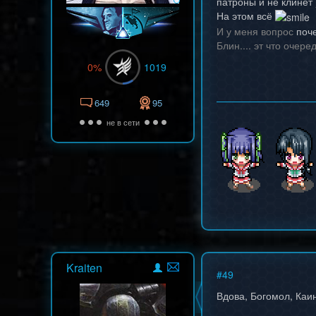
патроны и не клинет 
На этом всё
И у меня вопрос
поче
Блин.... эт что очере
0%
1019
649
95
не в сети
Kraiten
#
49
Вдова, Богомол, Каин