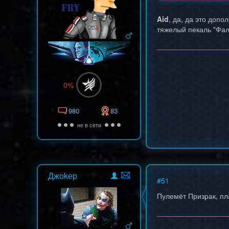
Aid
, да, да это допо
тяжелый пекаль "Фал
0%
980
83
не в сети
Джоkер
#
51
Пулемёт Призрак, пл