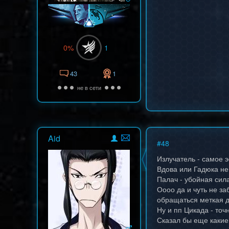
0%
1
43
1
не в сети
Aid
#
48
Излучатель - самое э
Вдова или Гадюка не
Палач - убойная сила
Оооо да и чуть не з
обращаться меткая д
Ну и пп Цикада - точ
Сказал бы еще какие