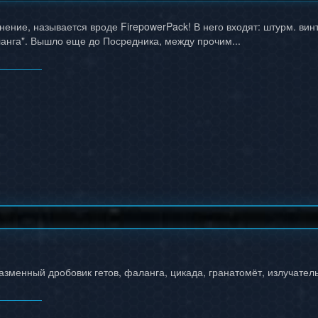
лнение, называется вроде FirepowerPack! В него входят: штурм. ви
анга". Вышло еще до Посредника, между прочим...
азменный дробовик гетов, фаланга, цикада, гранатомёт, излучатель