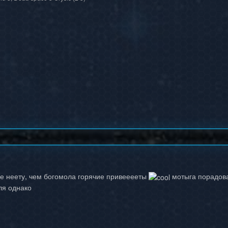
ше неету, чем богомола горячие привееееты
мотыга порадова
ля однако