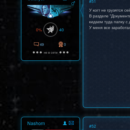
#
51
У когт не грузятся 
В разделе "Документы
кидаем туда папку с
У меня все заработа
0%
40
49
0
не в сети
Nashorn
#
52