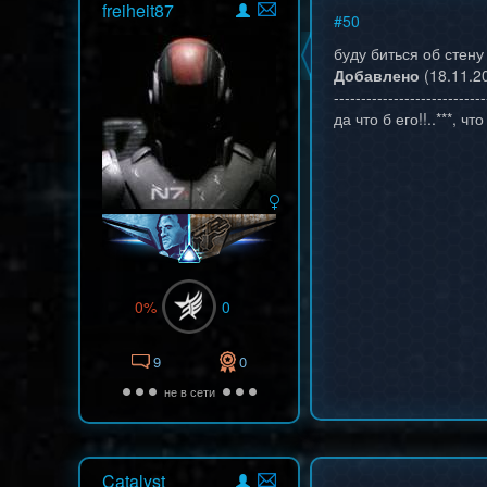
freiheit87
#
50
буду биться об стену
Добавлено
(18.11.20
----------------------------
да что б его!!..***, 
0%
0
9
0
не в сети
Catalyst