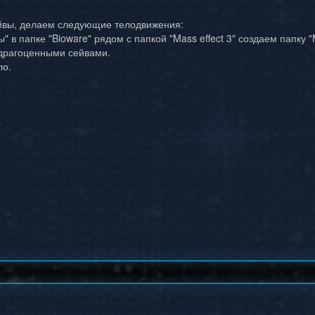
сейвы, делаем следующие телодвижения:
" в папке "Bioware" рядом с папкой "Mass effect 3" создаем папку "M
 драгоценными сейвами.
ло.