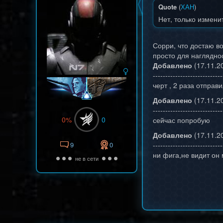
Quote
(
ХАН
)
Нет, только измени
Сорри, что достаю во
просто для наглядно
Добавлено
(17.11.20
----------------------------
черт , 2 раза отправ
Добавлено
(17.11.20
----------------------------
0%
0
сейчас попробую
Добавлено
(17.11.20
9
0
----------------------------
ни фига,не видит он 
не в сети