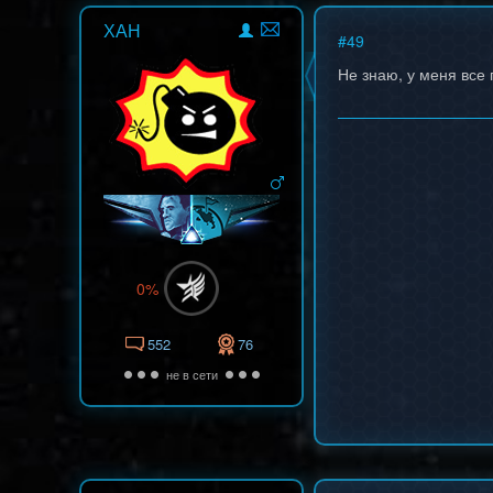
ХАН
#
49
Не знаю, у меня все 
0%
552
76
не в сети