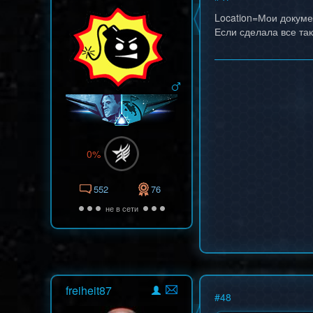
Location=Мои докумен
Если сделала все так
0%
552
76
не в сети
freiheit87
#
48