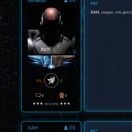
freiheit87
#
46
ХАН
, сорри, что дос
0%
0
9
0
не в сети
ХАН
#
47