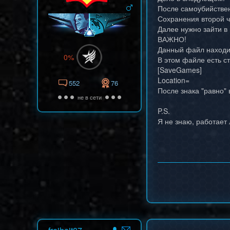
После самоубийствен
Сохранения второй ча
Далее нужно зайти в 
ВАЖНО!
Данный файл находит
0%
В этом файле есть ст
[SaveGames]
Location=
552
76
После знака "равно" 
не в сети
P.S.
Я не знаю, работает 