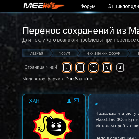
Форум
Энциклопеди
Перенос сохранений из Mass
Для тех, у кого возникли проблемы при переносе
Главная
Форум
Технический форум
Т
Страница
4
из
4
«
1
2
3
4
Модератор форума:
DarkScorpion
ХАН
#
1
Насколько я знаю, у 
MassEffect3Config от
Методом проб и оши
Дело в следующем: