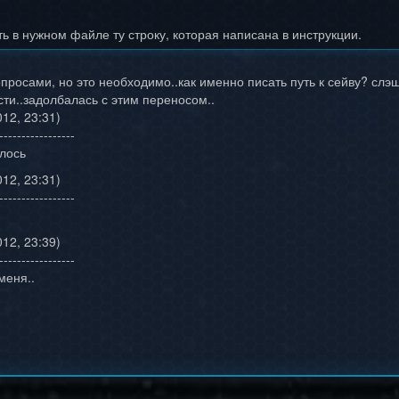
ть в нужном файле ту строку, которая написана в инструкции.
просами, но это необходимо..как именно писать путь к сейву? слэш
сти..задолбалась с этим переносом..
12, 23:31)
-----------------
илось
12, 23:31)
-----------------
12, 23:39)
-----------------
меня..