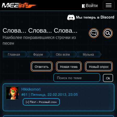
Войти
Togg
navig
Мы теперь в Discord
Слова... Слова... Слова...
Наиболее понравившиеся строчки из
песен
Главная
Форум
Обо всём
Музыка
Ответить
Новая тема
Новый опрос
Hikkikomori
#
61
| Пятница, 22.02.2013, 23:05