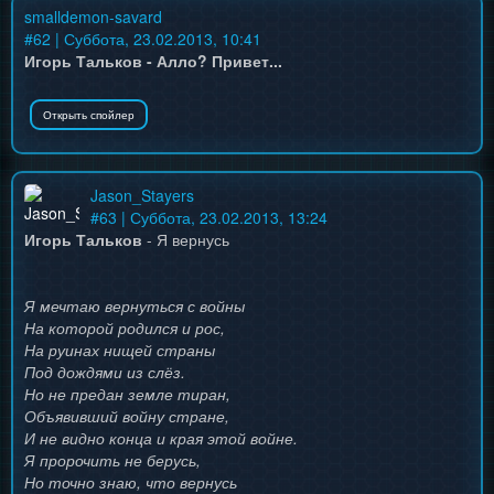
smalldemon-savard
#
62
| Суббота, 23.02.2013, 10:41
Игорь Тальков - Алло? Привет...
Jason_Stayers
#
63
| Суббота, 23.02.2013, 13:24
Игорь Тальков
- Я вернусь
Я мечтаю вернуться с войны
На которой родился и рос,
На руинах нищей страны
Под дождями из слёз.
Но не предан земле тиран,
Объявивший войну стране,
И не видно конца и края этой войне.
Я пророчить не берусь,
Но точно знаю, что вернусь