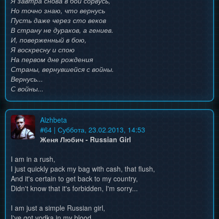
Я завтра снова в бой сорвусь,
Но точно знаю, что вернусь
Пусть даже через сто веков
В страну не дураков, а гениев.
И, поверженный в бою,
Я воскресну и спою
На первом дне рождения
Страны, вернувшейся с войны.
Вернусь...
С войны...
Alzhbeta
#
64
| Суббота, 23.02.2013, 14:53
Женя Любич - Russian Girl
I am in a rush,
I just quickly pack my bag with cash, that flush,
And it's certain to get back to my country,
Didn't know that it's forbidden, I'm sorry...
I am just a simple Russian girl,
I've got vodka in my blood,