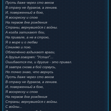
Пусть даже через сто веков
В страну не дураков, а гениев.
И, поверженный в бою,
Я воскресну и спою
На первом дне рождения
Страны, вернувшейся с войны.
А когда затихают бои,
На привале, а не в строю,
Я о мире и о любви
Сочиняю и пою.
Облегчённо вздыхают враги,
А друзья говорят: "Устал"…
Ошибаются те, и другие - это привал.
Я завтра снова в бой сорвусь,
Но точно знаю, что вернусь
Пусть даже через сто веков
В страну не дураков, а гениев.
И, поверженный в бою,
Я воскресну и спою
На первом дне рождения
Страны, вернувшейся с войны.
С войны...