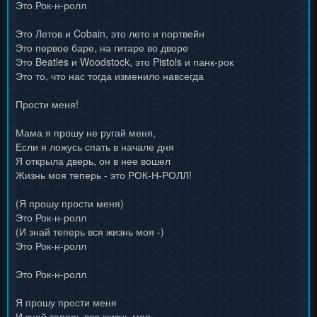
Это Рок-н-ролл
Это Летов и Cobain, это лето и портвейн
Это первое баре, на гитаре во дворе
Это Beatles и Woodstock, это Pistols и панк-рок
Это то, что нас тогда изменило навсегда
Прости меня!
Мама я прошу не ругай меня,
Если я ложусь спать в начале дня
Я открыла дверь, он в нее вошел
Жизнь моя теперь - это РОК-Н-РОЛЛ!
(Я прошу прости меня)
Это Рок-н-ролл
(И знай теперь вся жизнь моя -)
Это Рок-н-ролл
Это Рок-н-ролл
Я прошу прости меня
И знай теперь вся жизнь моя