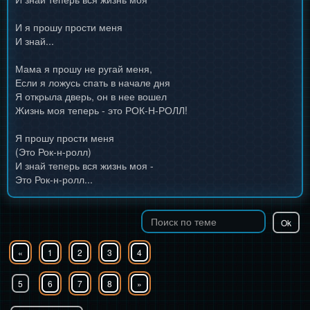
И я прошу прости меня
И знай...
Мама я прошу не ругай меня,
Если я ложусь спать в начале дня
Я открыла дверь, он в нее вошел
Жизнь моя теперь - это РОК-Н-РОЛЛ!
Я прошу прости меня
(Это Рок-н-ролл)
И знай теперь вся жизнь моя -
Это Рок-н-ролл...
«
1
2
3
4
5
6
7
8
»