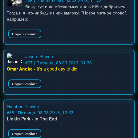
#
66
| Понедельник, 04.03.2013, 11:42
Вижу, тут и до обожаемых мною Flёur добрались.
Тогда и я что-нибудь из них выложу. "Новое матное слово",
например:
Jason_Stayers
#
67
| Пятница, 08.03.2013, 01:33
Omar Anoke
- It's a good day to die!
Number_7seven
#
68
| Пятница, 08.03.2013, 12:53
Linkin Park - In The End