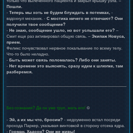
только что вылеченного пациента и закрыл крышку узла. –
Пошли.
-
Теперь мы хоть не будем блуждать в потемках,
-
вздохнул механик. -
С мостика ничего не отвечают? Они
получили твое сообщение?
-
Не знаю, сообщение ушло, но вот услышали его?
–
Смит еще раз активировал общую связь. –
Экипаж Новуса,
прием.
Феликс почувствовал нервное покалывание по всему телу.
Что-то было неладно.
-
Быть может связь поломалась? Либо они заняты.
-
Нет времени это выяснять, сразу идем к шлюпке, там
разберемся.
Без сознания? Да он уже труп, мать его!
©
-
Эй, а их мы что, бросим?
- недоуменно встал посреди
прохода Паркер, указывая винтовкой в сторону отсека ядра.
-
Горман, Хадсон? Они же живы!