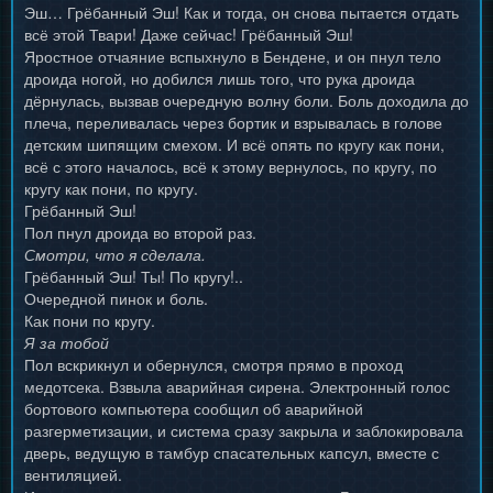
Эш… Грёбанный Эш! Как и тогда, он снова пытается отдать
всё этой Твари! Даже сейчас! Грёбанный Эш!
Яростное отчаяние вспыхнуло в Бендене, и он пнул тело
дроида ногой, но добился лишь того, что рука дроида
дёрнулась, вызвав очередную волну боли. Боль доходила до
плеча, переливалась через бортик и взрывалась в голове
детским шипящим смехом. И всё опять по кругу как пони,
всё с этого началось, всё к этому вернулось, по кругу, по
кругу как пони, по кругу.
Грёбанный Эш!
Пол пнул дроида во второй раз.
Смотри, что я сделала.
Грёбанный Эш! Ты! По кругу!..
Очередной пинок и боль.
Как пони по кругу.
Я за тобой
Пол вскрикнул и обернулся, смотря прямо в проход
медотсека. Взвыла аварийная сирена. Электронный голос
бортового компьютера сообщил об аварийной
разгерметизации, и система сразу закрыла и заблокировала
дверь, ведущую в тамбур спасательных капсул, вместе с
вентиляцией.