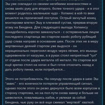
Эш уже совладал со своими негибкими конечностями и
снова занёс руку для второго, более точного удара - и в этот
момент родилось маленькое чудо - Хопкинс в кой-то веки
решился на героический поступок. Острый загнутый конец
монтировки влетел Эшу в плечевой сустав, прервав вторую
атаку на Бендена. Для следующего выпада Хопкинсу
понадобилось коротко замахнуться - с остервенелым лицом
последнего спартанца экс-старпом нанёс роботу рубящий
удар слева направо в основание шеи. После этих не в меру
жертвенных деяний старпом уже выдохся - он
нерационально перегонял воздух через лёгкие, его мышцы
одеревенели от нагрузки, а в руках стоял неприятный "гул"
от отдачи после удара металла об металл. Но старпом всё
ещё крепко стоял на ногах и был готов отскочить назад и
дать роботу пинка, если потребуется...
Этого не потребовалось. На секунду после удара в шею Эш
“завис” - его конечности потеряли управляющий сигнал,
однако после этого он резко дернулся было всем корпусом в
сторону старпома, но на пол-пути снова замер и больше не
шевелился, повалившись набок, и увлекая за собой
Бендена, чью руку он всё еще сжимал “мертвой” хваткой.