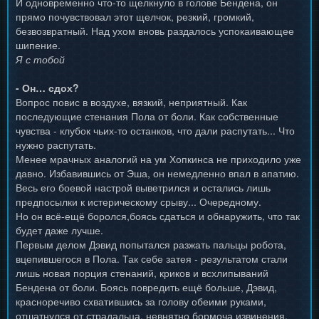
И одновременно что-то щелкнуло в голове Бендена, он
прямо почувствовал этот щелчок, резкий, громкий,
безвозвратный. Над ухом вновь раздалось успокаивающее
шипение.
Я с тобой
- Он… сдох?
Вопрос повис в воздухе, вязкий, неприятный. Как
последующие стенания Пола от боли. Как собственные
чувства - клубок чьих-то останков, что дали распутать... Что
нужно распутать.
Менее мрачных аналогий на ум Хопкинса не приходило уже
давно. Избавившись от Эша, он немедленно впал в апатию.
Весь его боевой настрой выветрился и остались лишь
предпосылки к истерическому срыву... Очередному.
Но он всё-ещё боролся,боясь сдаться и обнаружить, что так
будет даже лучше.
Первым делом Дэвид попытался разжать пальцы робота,
вцепившегося в Пола. Так себе затея - результатом стали
лишь новая порция стенаний, криков и всхлипываний
Бендена от боли. Боясь повредить ещё больше, Дэвид,
красноречиво схватившись за голову обеими руками,
отшатнулся от страдальца, невнятно бормоча извинения.