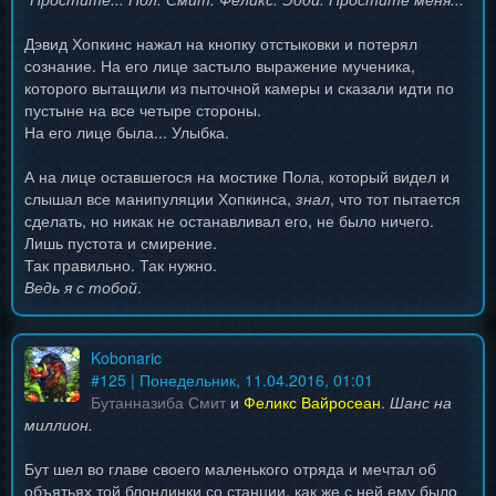
Дэвид Хопкинс нажал на кнопку отстыковки и потерял
сознание. На его лице застыло выражение мученика,
которого вытащили из пыточной камеры и сказали идти по
пустыне на все четыре стороны.
На его лице была... Улыбка.
А на лице оставшегося на мостике Пола, который видел и
слышал все манипуляции Хопкинса,
знал
, что тот пытается
сделать, но никак не останавливал его, не было ничего.
Лишь пустота и смирение.
Так правильно. Так нужно.
Ведь я с тобой
.
Kobonaric
#
125
| Понедельник, 11.04.2016, 01:01
Бутанназиба Смит
и
Феликс Вайросеан
.
Шанс на
миллион.
Бут шел во главе своего маленького отряда и мечтал об
объятьях той блондинки со станции, как же с ней ему было