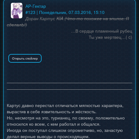
АР-Гектар
#
123
| Понедельник, 07.03.2016, 15:10
Доран Картус
KIA
(Что-то похожее на эпилог. Я
сделалЬ!)
…В сердце пламенный рубец
Ты уже мертвец…( c)
Картус давно перестал отличаться мягкостью характера,
вырастив в себе язвительность и жёсткость.
Но, несмотря на это, турианец, по своему, положительно
относился ко всем, с кем работал и общался.
Иногда он поступал слишком опрометчиво, но, зачастую
делал верные выводы о происходящем.