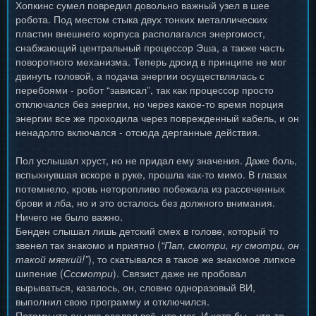
Хопкинс сумел повредил довольно важный узел в шее
робота. Под местом стыка двух тонких металлических
пластин внешнего корпуса располагался энергомост,
снабжающий центральный процессор Эша, а также часть
поворотного механизма. Теперь дроид в принципе не мог
двинуть головой, а подача энергии осуществлялась с
перебоями - робот “зависал”, так как процессор просто
отключался без энергии, но через какое-то время порция
энергии все же проходила через поврежденный кабель, и он
ненадолго включался - отсюда дерганные действия.
Пол услышал хруст, но не придал ему значения. Даже боль,
вспыхнувшая вскоре в руке, прошла как-то мимо. В глазах
потемнело, кровь неторопливо побежала из рассеченных
брови и лба, но и это осталось без должного внимания.
Ничего не было важно.
Бенден слышал лишь детский смех в голове, который то
звенел так знакомо и приятно (
“Пап, смотри, ну смотри, он
такой мягкий!”
), то скатывался в такое же знакомое липкое
шипение (
Сссмотри
). Связист даже не пробовал
вырываться, казалось, он, словно одноразовый ВИ,
выполнил свою программу и отключился.
Потому что он уже сделал всё, что мог. И хотя бы - что-то