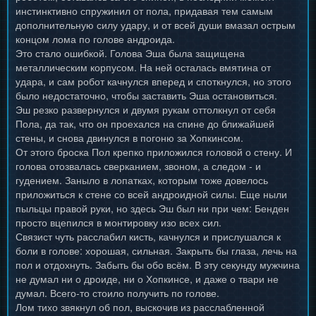
инстинктивно спружинил от пола, придавая тем самым
дополнительную силу удару, и от всей души вмазал острым
концом лома по голове андроида.
Это стало ошибкой. Голова Эша была защищена
металлическим корпусом. На ней осталась вмятина от
удара, и сам робот качнулся вперед и споткнулся, но этого
было недостаточно, чтобы заставить Эша остановиться.
Эш резко развернулся и двумя рукам оттолкнул от себя
Пола, да так, что он проехался на спине до ближайшей
стены, и снова двинулся в погоню за Хопкинсом.
От этого броска Пол крепко приложился головой о стену. И
голова отозвалась сверканием, звоном, а следом - и
гудением. Заныло в лопатках, которым тоже довелось
приложиться к стене со всей андроидной силы. Еще ныли
пыльцы правой руки, но здесь Эш был ни при чем: Бенден
просто вцепился в монтировку изо всех сил.
Связист чуть расслабил кисть, качнулся и прислушался к
боли в голове: хорошая, сильная. Закрыть бы глаза, лечь на
пол и отдохнуть. Забыть бы обо всём. В эту секунду мужчина
не думал ни о дроиде, ни о Хопкинсе, и даже о твари не
думал. Всего-то стоило получить по голове.
Лом тихо звякнул об пол, выскочив из расслабленной