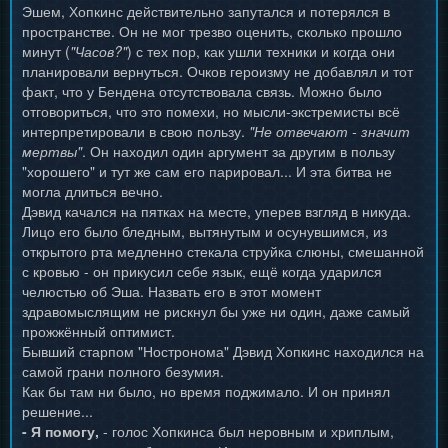
Эшем, Хопкинс действительно запутался и потерялся в
пространстве. Он не мог трезво оценить, сколько прошло
минут (
"Часов?"
) с тех пор, как ушли техники и когда они
планировали вернуться. Очков героизму не добавлял и тот
факт, что у Бендена отсутствовала связь. Можно было
отговориться, что это помехи, но мысли-экстремисты всё
интерпретировали в свою пользу.
"Не отвечают - значит
мертвы"
. Он находил один аргумент за другим в пользу
"хорошего" и тут же сам его парировал... И эта битва не
могла длиться вечно.
Дэвид качался на пятках на месте, уперев взгляд в никуда.
Лицо его было бледным, вытянутым и осунувшимся, из
открытого рта медленно стекала струйка слюны, смешанной
с кровью - он прикусил себе язык, ещё когда ударился
челюстью об Эша. Назвать его в этот момент
здравомыслящим не рискнул бы уже ни один, даже самый
прожжённый оптимист.
Бывший старпом "Ностронома" Дэвид Хопкинс находился на
самой грани полного безумия.
Как бы там ни было, но время поджимало. И он принял
решение...
- Я помогу,
- голос Хопкинса был неровным и хриплым,