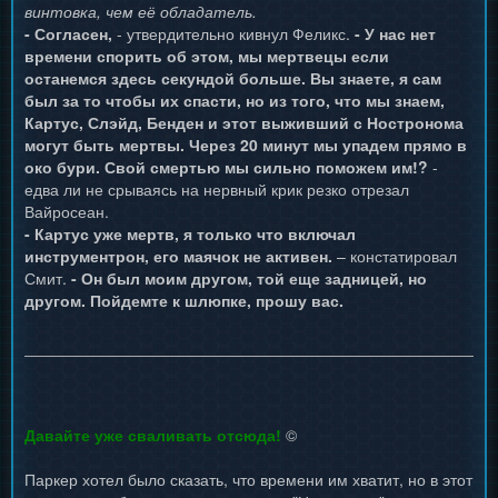
винтовка, чем её обладатель.
- Согласен,
- утвердительно кивнул Феликс.
- У нас нет
времени спорить об этом, мы мертвецы если
останемся здесь секундой больше. Вы знаете, я сам
был за то чтобы их спасти, но из того, что мы знаем,
Картус, Слэйд, Бенден и этот выживший с Ностронома
могут быть мертвы. Через 20 минут мы упадем прямо в
око бури. Свой смертью мы сильно поможем им!?
-
едва ли не срываясь на нервный крик резко отрезал
Вайросеан.
- Картус уже мертв, я только что включал
инструментрон, его маячок не активен.
– констатировал
Смит.
- Он был моим другом, той еще задницей, но
другом. Пойдемте к шлюпке, прошу вас.
Давайте уже сваливать отсюда!
©
Паркер хотел было сказать, что времени им хватит, но в этот