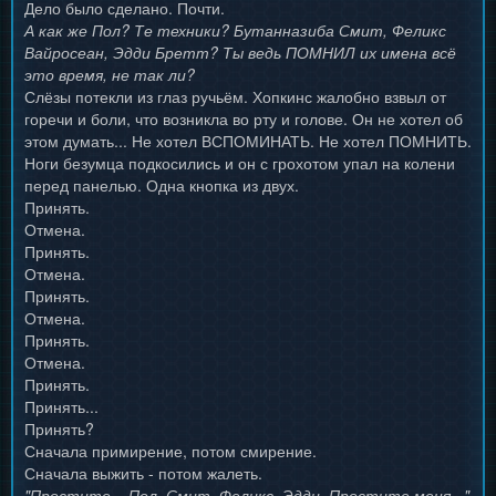
Дело было сделано. Почти.
А как же Пол? Те техники? Бутанназиба Смит, Феликс
Вайросеан, Эдди Бретт? Ты ведь ПОМНИЛ их имена всё
это время, не так ли?
Слёзы потекли из глаз ручьём. Хопкинс жалобно взвыл от
горечи и боли, что возникла во рту и голове. Он не хотел об
этом думать... Не хотел ВСПОМИНАТЬ. Не хотел ПОМНИТЬ.
Ноги безумца подкосились и он с грохотом упал на колени
перед панелью. Одна кнопка из двух.
Принять.
Отмена.
Принять.
Отмена.
Принять.
Отмена.
Принять.
Отмена.
Принять.
Принять...
Принять?
Сначала примирение, потом смирение.
Сначала выжить - потом жалеть.
"Простите... Пол. Смит. Феликс. Эдди. Простите меня..."