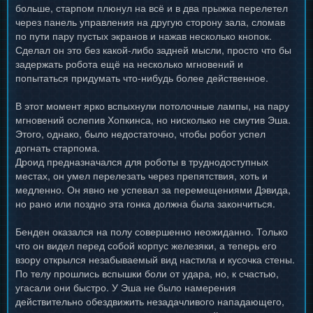
больше, старпом плюнул на всё и в два прыжка перелетел
через панель управления на другую сторону зала, сломав
по пути пару пустых экранов и нажав несколько кнопок.
Сделал он это без какой-либо задней мысли, просто что бы
задержать робота ещё на несколько мгновений и
попытаться придумать что-нибудь более действенное.
В этот момент ярко вспыхнули потолочные лампы, на пару
мгновений ослепив Хопкинса, но нисколько не смутив Эша.
Этого, однако, было недостаточно, чтобы робот успел
догнать старпома.
Дроид предназначался для роботы в труднодоступных
местах, он умел перелезать через препятствия, хоть и
медленно. Он явно не успевал за перемещениями Дэвида,
но рано или поздно эта гонка должна была закончиться.
Бенден оказался на полу совершенно неожиданно. Только
что он видел перед собой корпус железяки, а теперь его
взору открылся незабываемый вид настила и кусочка стены.
По телу прошлись вспышки боли от удара, но, к счастью,
угасали они быстро. У Эша не было намерения
действительно обездвижить незадачливого нападающего,