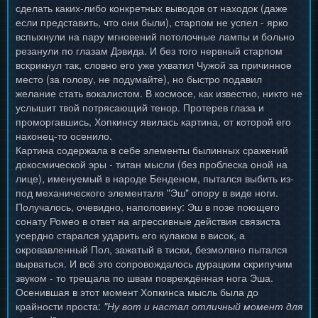
сделать каких-либо конкретных выводов от находок (даже
если представить, что они были), старпом не успел - ярко
вспыхнули на пару мгновений потолочные лампы и больно
резанули по глазам Дэвида. И без того нервный старпом
вскрикнул так, словно его уже ухватил Чужой за причинное
место (за голову, не подумайте), но быстро подавил
желание стать вокалистом. В космосе, как известно, никто не
услышит твой потрясающий тенор. Протерев глаза и
проморгавшись, Хопкинсу явилась картина, от которой его
наконец-то осенило.
Картина содержала в себе элементы былинных сражений
докосмической эры - титан мысли (без проблеска оной на
лице), именуемый в народе Бенденом, пытался выбить из-
под механического элементаля "Эш" опору в виде ноги.
Получалось, очевидно, наполовину: Эш в позе поющего
сонату Ромео в ответ на агрессивные действия связиста
усердно старался ударить его кулаком в висок, а
окровавленный Пол, зажатый в тиски, безмолвно пытался
вырваться. И всё это сопровождалось дурацким скрипучим
звуком - то трещала по швам повреждённая нога Эша.
Осенившая в этот момент Хопкинса мысль была до
крайности проста:
"Ну вот и настал отличный момент для