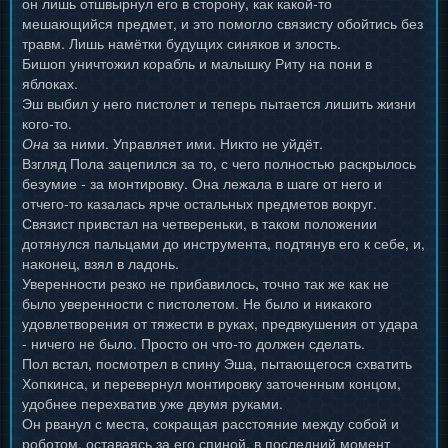
он лишь отшвырнул его в сторону, как какой-то
мешающийся предмет, и это помогло связисту обойтись без
травм. Лишь намётки будущих синяков и злость.
Бишоп уничтожил корабль и малышку Риту на пони в
яблоках.
Эш выбил у него пистолет и теперь пытается лишить жизни
кого-то.
Она
за ними. Управляет ими. Никто не уйдёт.
Взгляд Пола зацепился за то, с чего полностью раскрылось
безумие - за монтировку. Она лежала в шаге от него и
отчего-то казалась ярче остальных предметов вокруг.
Связист привстал на четвереньки, в таком положении
дотянулся пальцами до инструмента, подтянув его к себе, и,
наконец, взял в ладонь.
Уверенности резко не прибавилось, точно так же как не
было уверенности с пистолетом. Не было и никакого
удовлетворения от тяжести в руках, предвкушения от удара
- ничего не было. Просто он что-то должен сделать.
Пол встал, посмотрел в спину Эша, пытающегося схватить
Хопкинса, и перевернул монтировку заточенным концом,
удобнее перехватив уже двумя руками.
Он рванул с места, сокращая расстояние между собой и
роботом, оставаясь за его спиной, в последний момент