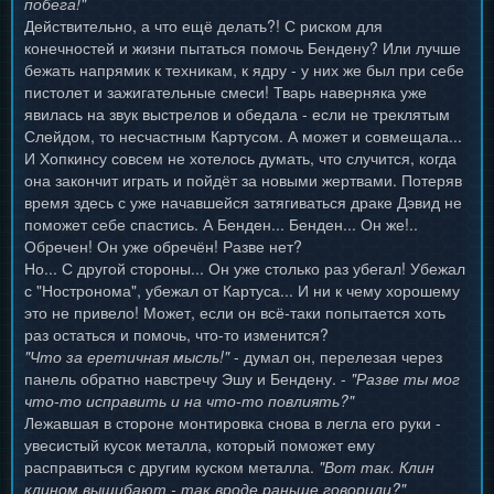
побега!"
Действительно, а что ещё делать?! С риском для
конечностей и жизни пытаться помочь Бендену? Или лучше
бежать напрямик к техникам, к ядру - у них же был при себе
пистолет и зажигательные смеси! Тварь наверняка уже
явилась на звук выстрелов и обедала - если не треклятым
Слейдом, то несчастным Картусом. А может и совмещала...
И Хопкинсу совсем не хотелось думать, что случится, когда
она закончит играть и пойдёт за новыми жертвами. Потеряв
время здесь с уже начавшейся затягиваться драке Дэвид не
поможет себе спастись. А Бенден... Бенден... Он же!..
Обречен! Он уже обречён! Разве нет?
Но... С другой стороны... Он уже столько раз убегал! Убежал
с "Ностронома", убежал от Картуса... И ни к чему хорошему
это не привело! Может, если он всё-таки попытается хоть
раз остаться и помочь, что-то изменится?
"Что за еретичная мысль!"
- думал он, перелезая через
панель обратно навстречу Эшу и Бендену. -
"Разве ты мог
что-то исправить и на что-то повлиять?"
Лежавшая в стороне монтировка снова в легла его руки -
увесистый кусок металла, который поможет ему
расправиться с другим куском металла.
"Вот так. Клин
клином вышибают - так вроде раньше говорили?"