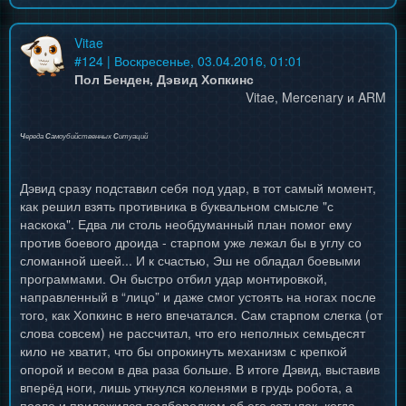
Vitae
#
124
| Воскресенье, 03.04.2016, 01:01
Пол Бенден, Дэвид Хопкинс
Vitae, Mercenary и ARM
Ч
ереда
С
амоубийственных
С
итуаций
Дэвид сразу подставил себя под удар, в тот самый момент,
как решил взять противника в буквальном смысле "с
наскока". Едва ли столь необдуманный план помог ему
против боевого дроида - старпом уже лежал бы в углу со
сломанной шеей... И к счастью, Эш не обладал боевыми
программами. Он быстро отбил удар монтировкой,
направленный в “лицо” и даже смог устоять на ногах после
того, как Хопкинс в него впечатался. Сам старпом слегка (от
слова совсем) не рассчитал, что его неполных семьдесят
кило не хватит, что бы опрокинуть механизм с крепкой
опорой и весом в два раза больше. В итоге Дэвид, выставив
вперёд ноги, лишь уткнулся коленями в грудь робота, а
после и приложился подбородком об его затылок, когда