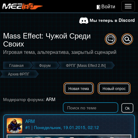
Войти
Togg
navig
Мы теперь в Discord
Mass Effect: Чужой Среди
Своих
Игровая тема, альтернатива, закрытый сценарий
Главная
Форум
ФРПГ [Mass Effect 2.IN]
Архив ФРПГ
Новая тема
Новый опрос
Модератор форума:
ARM
ARM
#
1
| Понедельник, 19.01.2015, 02:12