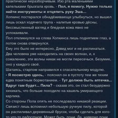
практически неразборчивым. Изо рта маленькими
капельками брызгала кровь. -
Пол, я помогу. Нужно только
найти инструменты и отцепить руку Эша…
Хопкинс постарался обнадёживающе улыбнуться, но вышел
лишь оскал ходячего трупа - налитые кровью дёсны,
бессмысленный взгляд и бледная кожа явно не
успокаивали.
Пол откликнулся на слова Хопкинса лишь поднятием глаз, а
потом снова отвернулся.
Ему это было не интересно, Дэвид мог и не распинаться.
Два человека уже находились на своих волнах, и, к
сожалению, эти волны никак не могли пересечься. Безумие,
оно у каждого своё.
Шатаясь, старпом направился к спасательному модулю.
- Я посмотрю здесь,
- пояснил он в пустоту тем же тихим
едва понятным бормотанием. -
Тут должна быть аптечка...
Вдруг там будет... Пила?
- сказав это, он стал безудержно
хихикать, что больше походило на кашель умирающего
карлика.
Со стороны Пола опять не последовало никакой реакции.
Связист лишь вспомнил небольшую ручную пилу, которой
он распиливал деревянный брусок, чтобы сделать для кого-
то что-то
радостное
. Может быть, пони. Да, наверно пони.