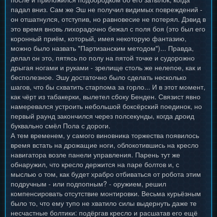
падал вниз. Сам же Эш не получил видимых повреждений -
он отшатнулся, отступив, но равновесие не потерял. Дэвид в
это время вновь лихорадочно бежал с поля боя (это был его
коронный приём, который, имея некоторую фантазию,
можно было назвать "Партизанским методом")... Правда,
делал он это, пятясь по полу на пятой точке и судорожно
дрыгая ногами и руками - зрелище столь же нелепое, как и
бесполезное. Эшу достаточно было сделать несколько
шагов, что бы схватить старпома за горло... И в этот момент,
как чёрт из табакерки, вылетел сбоку Бенден. Связист явно
намеревался устроить небольшой боксёрский поединок, но
первый раунд закончился через полсекунды, когда дроид
буквально смёл Пола с дороги.
А тем временем, у самого виновника торжества появилось
время встать на дрожащие ноги, облокотившись на кресло
навигатора возле панели управления. Парень тут же
обнаружил, что кресло держится на паре болтов и, с
мыслью о том, как будет храбро отбиваться от робота этим
подручным - или подпопным? - оружием, решил
компенсировать отсутствие монтировки. Весьма курьёзным
было то, что ему тупо не хватило силы выдернуть даже те
несчастные болтики: подёргав кресло и расшатав его ещё