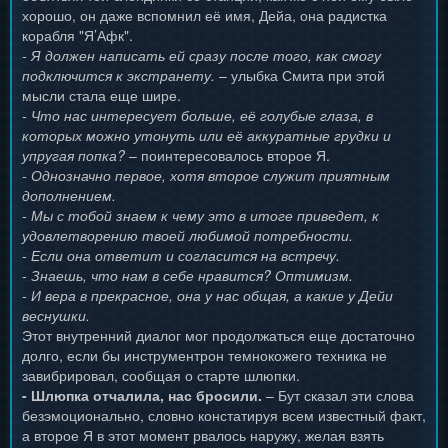
хорошо, он даже вспомнил её имя, Дейа, она радистка
корабля "Я’Афк".
- Я должен написать ей сразу после того, как смогу
подключится к экстранету.
– улыбка Смита при этой
мысли стала еще шире.
- Что нас интересует больше, её голубые глаза, в
которых можно утонуть или её аккуратные грудки и
упругая попка?
– поинтересовалось второе Я.
- Однозначно первое, хотя второе служит приятным
дополнением.
- Мы с тобой знаем к чему это в итоге приведет, к
удовлетворению твоей любимой потребности.
- Если она ответит и согласится на встречу.
- Знаешь, что нам в себе нравится? Оптимизм.
- И вера в прекрасное, она у нас общая, а какие у Дейи
веснушки.
Этот внутренний диалог мог продолжаться еще достаточно
долго, если бы инструментрон темнокожего техника не
завибрировал, сообщая о старте шлюпки.
- Шлюпка отчалила, нас бросили.
– Бут сказал эти слова
безэмоционально, словно констатируя всем известный факт,
а второе Я в этот момент рвалось наружу, желая взять