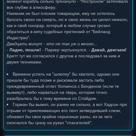
момент корабль сильно тряхануло - "Ностроном" затягивало
все глубже в атмосферу.
Наемник не был плохим товарищем, ему не хотелось
бросать своих на смерть, но и свою жизнь он ценил немало,
как и свой гонорар, который в любом случае грозил
обратиться в кипу судебных претензий от "Бейланд
Индастриз".
Двадцать минут - это не так уж и много...
-
Ладно, пошли!
- Паркер чертыхнулся. -
Давай, двигаем!
Бретт тут же согласился с другом и последовал за ним и
двумя техниками.
Времени успеть на "шлюпку" бы хватило, однако они
пришли бы туда позже и рисковали застать либо
преждевременный отлет Хопкинса с Бенденом (если те
выживут), либо нарваться на тварь, которая точно
разобралась бы к тому времени со Слэйдом.
Горман бы выжил, он ранен не сильно, а вот Хадсон при
отрыве от приклеивающих его лент затвердевшей слизи,
обнажил бы свои крайне серьезные раны, из-за чего
скончался бы сразу на руках "спасателей".