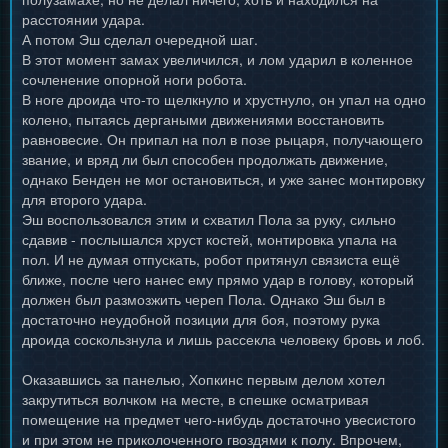
расстоянии удара.
А потом Эш сделал очередной шаг.
В этот момент замах увеличился, и лом ударил в коленное
сочленение опорной ноги робота.
В ноге дроида что-то щелкнуло и хрустнуло, он упал на одно
колено, пытаясь дергаными движениями восстановить
равновесие. Он припал на пол в позе рыцаря, получающего
звание, и вряд ли был способен продолжать движение,
однако Бенден не мог остановиться, и уже занес монтировку
для второго удара.
Эш воспользовался этим и схватил Пола за руку, сильно
сдавив - послышался хруст костей, монтировка упала на
пол. И не думая отпускать, робот притянул связиста ещё
ближе, после чего нанес ему прямо удар в голову, который
должен был размозжить череп Пола. Однако Эш был в
достаточно неудобной позиции для боя, поэтому рука
дроида соскользнула и лишь рассекла человеку бровь и лоб.
Оказавшись за панелью, Хопкинс первым делом хотел
закрутиться волчком на месте, в спешке осматривая
помещение на предмет чего-нибудь достаточно увесистого
и при этом не приколоченного гвоздями к полу. Впрочем,