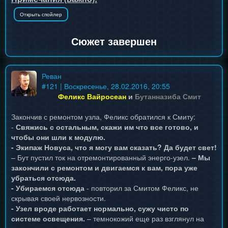
Сюжет завершен
Реван
#
121
| Воскресенье, 28.02.2016, 20:55
Феликс Вайросеан
и
Бутанназиба Смит
Закончив с ремонтом узла, Феликс обратился к Смиту:
-
Свяжись с остальным, скажи им что все готово, и
чтобы они шли к модулю.
- Экипаж Новуса, что я могу вам сказать? Да будет свет!
– Бут пустил ток на отремонтированный энерго-узел.
– Мы
закончили с ремонтом и двигаемся к вам, пора уже
убраться отсюда.
- Убираемся отсюда
- повторил за Смитом Феликс, не
скрывая своей нервозности.
- Узел вроде работает нормально, сужу чисто по
системе освещения.
– темнокожий еще раз взглянул на