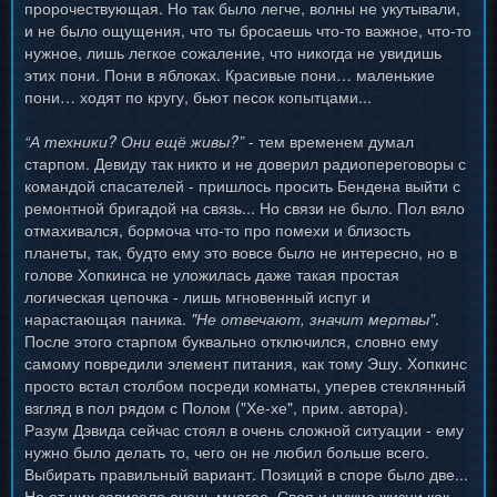
пророчествующая. Но так было легче, волны не укутывали,
и не было ощущения, что ты бросаешь что-то важное, что-то
нужное, лишь легкое сожаление, что никогда не увидишь
этих пони. Пони в яблоках. Красивые пони… маленькие
пони… ходят по кругу, бьют песок копытцами...
“А техники? Они ещё живы?”
- тем временем думал
старпом. Девиду так никто и не доверил радиопереговоры с
командой спасателей - пришлось просить Бендена выйти с
ремонтной бригадой на связь... Но связи не было. Пол вяло
отмахивался, бормоча что-то про помехи и близость
планеты, так, будто ему это вовсе было не интересно, но в
голове Хопкинса не уложилась даже такая простая
логическая цепочка - лишь мгновенный испуг и
нарастающая паника.
"Не отвечают, значит мертвы"
.
После этого старпом буквально отключился, словно ему
самому повредили элемент питания, как тому Эшу. Хопкинс
просто встал столбом посреди комнаты, уперев стеклянный
взгляд в пол рядом с Полом ("Хе-хе", прим. автора).
Разум Дэвида сейчас стоял в очень сложной ситуации - ему
нужно было делать то, чего он не любил больше всего.
Выбирать правильный вариант. Позиций в споре было две...
Но от них зависело очень многое. Своя и чужие жизни как