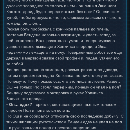
далекое злорадное смеялось в нем - он лишил Эша ноги.
Как этот дроид будет передвигаться без ноги? Он слишком
тупой, чтобы придумать что-то, слишком зависим от чьих-то
команд, он… он…
Резкая боль пробежала с кончиков пальцев до плеча,
заставив Бендена невольно вскрикнуть и упасть вслед за
ней на колени. Боль разогнала туман, и теперь мужчина
увидел тяжело дышащего Хопкинса впереди, и Эша,
недвижимо лежащего на полу. Поверженный робот все еще
держал в мертвой хватке свой трофей и, падая, утянул его
за собой.
Бенден растерянно заморгал, рассматривая тело дроида,
потом перевел взгляд на Хопкинса, но ничего ему не сказал.
Почему-то Полу показалось, что это лишь иллюзия. Разве…
Эш же только что стоял перед ним, почему он упал на пол?
Бендену подсказала монтировка в руках Хопкинса.
Значит, это правда.
- Он… сдох?
- хрипло, спотыкающимся пьяным голосом
спросил Пол и попытался встать.
Но Эш и не собирался отпускать свою последнюю добычу. С
тихим шипящим ругательством Бенден едва не упал на пол
- в руке запылал пожар от резкого напряжения.