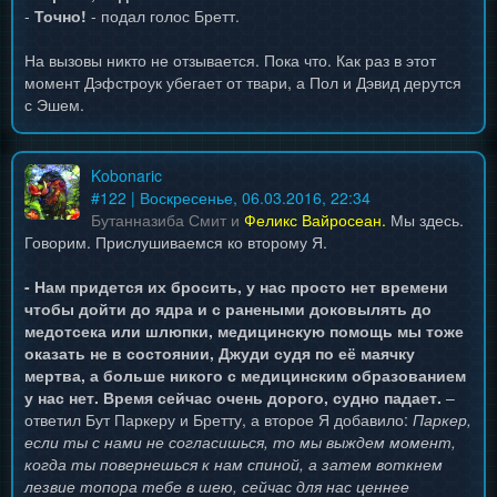
-
Точно!
- подал голос Бретт.
На вызовы никто не отзывается. Пока что. Как раз в этот
момент Дэфстроук убегает от твари, а Пол и Дэвид дерутся
с Эшем.
Kobonaric
#
122
| Воскресенье, 06.03.2016, 22:34
Бутанназиба Смит и
Феликс Вайросеан.
Мы здесь.
Говорим. Прислушиваемся ко второму Я.
- Нам придется их бросить, у нас просто нет времени
чтобы дойти до ядра и с ранеными доковылять до
медотсека или шлюпки, медицинскую помощь мы тоже
оказать не в состоянии, Джуди судя по её маячку
мертва, а больше никого с медицинским образованием
у нас нет. Время сейчас очень дорого, судно падает.
–
ответил Бут Паркеру и Бретту, а второе Я добавило:
Паркер,
если ты с нами не согласишься, то мы выждем момент,
когда ты повернешься к нам спиной, а затем воткнем
лезвие топора тебе в шею, сейчас для нас ценнее