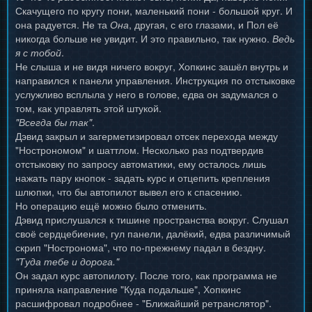
Скачущего по кругу пони, маленький пони - большой круг. И
она радуется. Не та
Она
, другая, с его глазами, и Пол её
никогда больше не увидит. И это правильно, так нужно.
Ведь
я с тобой
.
Не слыша и не видя ничего вокруг, Хопкинс зашёл внутрь и
направился к панели управления. Инструкция по отстыковке
услужливо всплыла у него в голове, едва он задумался о
том, как управлять этой штукой.
"Всегда бы так"
.
Дэвид закрыл и загерметизировал отсек перехода между
"Нострономом" и шаттлом. Несколько раз подтвердив
отстыковку по запросу автоматики, ему осталось лишь
нажать пару кнопок - задать курс и отцепить крепления
шлюпки, что бы автопилот вывел его к спасению.
Но операцию ещё можно было отменить.
Дэвид прислушался к тишине пространства вокруг. Слушал
своё сердцебиение, гул панели, далёкий, едва различимый
скрип "Ностронома", что по-прежнему падал в бездну.
"Туда тебе и дорога."
Он задал курс автопилоту. После того, как программа не
приняла направление "Куда подальше", Хопкинс
расшифровал подробнее - "Ближайший ретранслятор".