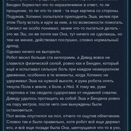
Бенден бормотал что-то неразличимое в ответ, то ли
прощение, то ли что-то своё - та еще картина со стороны.
Подумав, Хопкинс попытался приподнять Эша, велев при
этом Полу встать и идти за ним, а по возможности помогать.
Связист не особо понимал, зачем что-то пытаться делать -
это же Эш, он же почти как
Она
, тут ничего не сделаешь, но
тем не менее, действовал послушно, словно
нормальный
дроид.
Однако ничего не выгорело.
Робот весил больше ста килограмм, а Дэвид вовсе не
славился физической силой, ровно как и Бенден, который
ещё и испытавал сильную боль при каждом неаккуратном
движении, особенно в те моменты, когда Хопкинс не
удерживал Эша на нужной высоте, и рука робота опять
тянула Пола к земле, к боли, к
Ней
. К тому же, руки
старпома и так сводило судорогами от недавней схватки.
Дэвиду удалось протащить за собой Эша и Бендена ровно
на пару метров, после чего они вынуждены были
остановиться.
Пол вновь опустился на пол, отчего-то ощутив облегчение.
Словно так и было правильно, хотя робот всё еще держал
его, и всё еще позади была
Она
, шепчущаяся что-то в ухо,