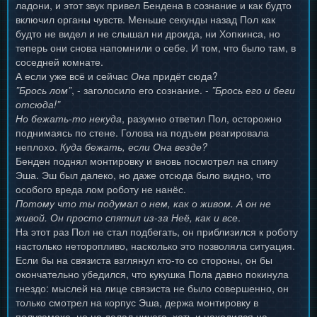
ладони, и этот звук привел Бендена в сознание и как будто
включил органы чувств. Меньше секунды назад Пол как
будто не видел и не слышал ни дроида, ни Хопкинса, но
теперь они снова напомнили о себе. И том, что было там, в
соседней комнате.
А если уже всё и сейчас
Она
придёт сюда?
”Брось лом”
, - заголосило его сознание. -
”Брось его и беги
отсюда!”
Но бежать-то некуда
, разумно ответил Пол, осторожно
поднимаясь по стене. Голова на подъем реагировала
неплохо.
Куда бежать, если Она везде?
Бенден поднял монтировку и вновь посмотрел на спину
Эша. Эш был далеко, но даже отсюда было видно, что
особого вреда лом роботу не нанёс.
Потому что ты подумал о нем, как о живом. А он не
живой. Он просто спятил из-за Неё, как и все
.
На этот раз Пол не стал подбегать, он приблизился к роботу
настолько неторопливо, насколько это позволяла ситуация.
Если бы на связиста взглянул кто-то со стороны, он бы
окончательно убедился, что кукушка Пола давно покинула
гнездо: мыслей на лице связиста не было совершенно, он
только смотрел на корпус Эша, держа монтировку в
полузамахе, но не делал ничего, хоть и находился на