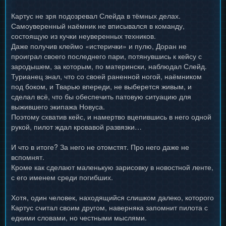
Картус не зря подозревал Слейда в тёмных делах.
Самоуверенный наёмник не вписывался в команду,
состоящую из кучки неуверенных техников.
Даже получив клеймо «истерички» и пулю, Доран не
проиграл своего последнего пари, потянувшись к кейсу с
зародышем, за которым, по матерински, наблюдал Слейд.
Турианец знал, что со своей раненной ногой, наёмником
под боком, и Тварью впереди, не выберется живым, и
сделал всё, что бы обеспечить патовую ситуацию для
выжившего экипажа Новуса.
Поэтому схватив кейс, и намертво вцепившись в него одной
рукой, пилот ждал кровавой развязки…
И что в итоге? За него не отомстят. Про него даже не
вспомнят.
Кроме как сделают маленькую зарисовку в новостной ленте,
с его именем среди погибших.
Хотя, один человек, находящийся слишком далеко, которого
Картус считал своим другом, наверняка запомнит пилота с
едкими словами, но честными мыслями.