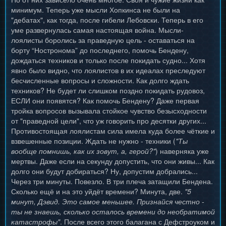
минимум. Теперь уже мысли Хопкинса не были на
"дебатах", как тогда, после гибели Лебовски. Теперь в его
уме развернулась самая настоящая война. Мысли-
лоялисты боролись за праведную цель - оставаться на
борту “Ностронома” до последнего, помочь Бендену,
дождаться техников и только после покидать судно... Хотя
явно было видно, что лоялистов в их идеалах преследуют
бесчисленные вопросы и сложности. Как долго ждать
техников? Не будет ли слишком поздно покидать рудовоз,
ЕСЛИ они появятся? Как помочь Бендену? Даже первая
тройка вопросов вызывала стойкое чувство безысходности
от "праведной цели", что уж говорить про десятки других...
Противостоящая лоялистам сила имела куда более чёткие и
взвешенные позиции. Ждать не нужно - техники (
"Ты
вообще помнишь, как их зовут, а, герой?"
) наверняка уже
мертвы. Даже если на секунду допустить, что они живы... Как
долго они будут добираться? Ну, допустим добрались...
Через три минуты. Повезло. В три плеча затащили Бендена.
Сколько ещё и на это уйдёт времени? Минута, две.
"5
минут, Дэвид. Это самое меньшее. Признайся честно -
ты не знаешь, сколько осталось времени до необратимой
катастрофы"
. После всего этого балагана с Дефстроуком и