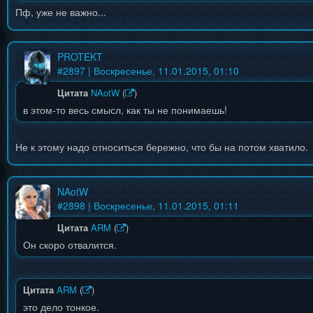
Пф, уже не важно...
PROTEKT
#
2897
| Воскресенье, 11.01.2015, 01:10
Цитата
NAotW
(
)
в этом-то весь смысл, как ты не понимаешь!
Не к этому надо относиться бережно, что бы на потом хватило.
NAotW
#
2898
| Воскресенье, 11.01.2015, 01:11
Цитата
ARM
(
)
Он скоро отвалится.
Цитата
ARM
(
)
это дело тонкое.