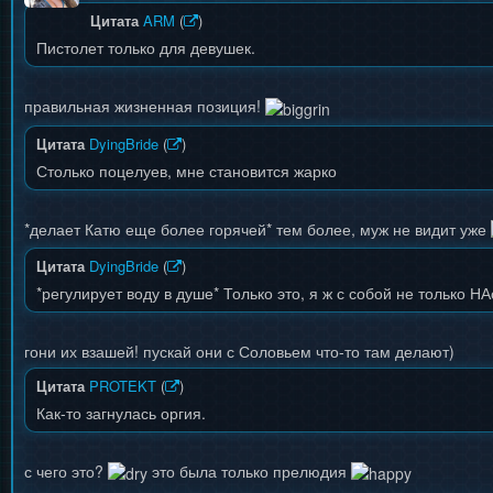
Цитата
ARM
(
)
Пистолет только для девушек.
правильная жизненная позиция!
Цитата
DyingBride
(
)
Столько поцелуев, мне становится жарко
*делает Катю еще более горячей* тем более, муж не видит уже
Цитата
DyingBride
(
)
*регулирует воду в душе* Только это, я ж с собой не только Н
гони их взашей! пускай они с Соловьем что-то там делают)
Цитата
PROTEKT
(
)
Как-то загнулась оргия.
с чего это?
это была только прелюдия