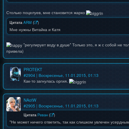
Столько поцелуев, мне становится жарко
Цитата
ARM
(
)
Мне нужны Витайка и Катя
*регулирует воду в душе* Только это, я ж с собой не то
привела)
PROTEKT
#
2904
| Воскресенье, 11.01.2015, 01:13
Как-то загнулась оргия.
NAotW
#
2905
| Воскресенье, 11.01.2015, 01:13
Цитата
Реван
(
)
"Не может ничего ответить, так как слишком увлечен усердны