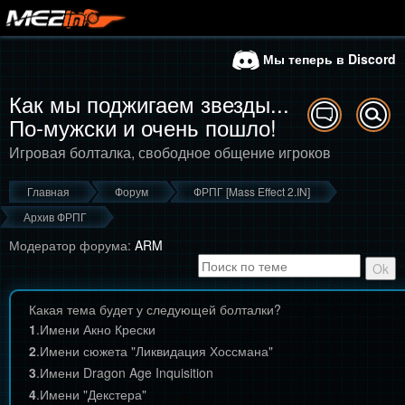
Мы теперь в Discord
Как мы поджигаем звезды...
По-мужски и очень пошло!
Игровая болталка, свободное общение игроков
Главная
Форум
ФРПГ [Mass Effect 2.IN]
Архив ФРПГ
Модератор форума:
ARM
Какая тема будет у следующей болталки?
1
.
Имени Акно Крески
2
.
Имени сюжета "Ликвидация Хоссмана"
3
.
Имени Dragon Age Inquisition
4
.
Имени "Декстера"