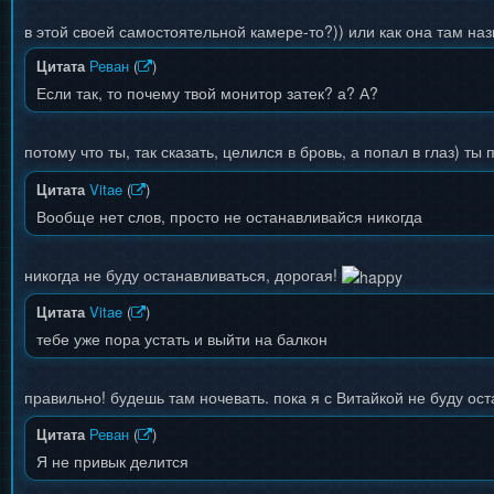
в этой своей самостоятельной камере-то?)) или как она там на
Цитата
Реван
(
)
Если так, то почему твой монитор затек? а? А?
потому что ты, так сказать, целился в бровь, а попал в глаз) т
Цитата
Vitae
(
)
Вообще нет слов, просто не останавливайся никогда
никогда не буду останавливаться, дорогая!
Цитата
Vitae
(
)
тебе уже пора устать и выйти на балкон
правильно! будешь там ночевать. пока я с Витайкой не буду ос
Цитата
Реван
(
)
Я не привык делится