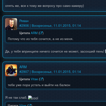
опять же, все к тому же вопросу про само-камеру)
Реван
#
2906
| Воскресенье, 11.01.2015, 01:14
Цитата
ARM
(
)
Потому что из тебя сочится, а не из меня.
Да, у тебя впринципе ничего сочится не может, засохший пень!
ARM
#
2907
| Воскресенье, 11.01.2015, 01:14
Цитата
Vitae
(
)
тебе уже пора устать и выйти на балкон
Я не так слаб.
Цитата
Vitae
(
)