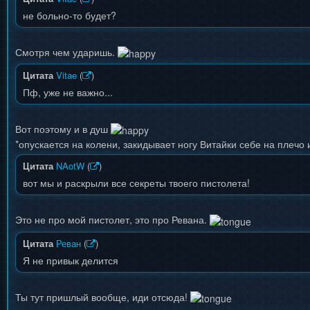
не больно-то будет?
Смотря чем ударишь.
Цитата
Vitae
(
)
Пф, уже не важно...
Вот поэтому и в душ
*опускается на колени, закидывает ногу Витайки себе на плечо 
Цитата
NAotW
(
)
вот мы и раскрыли все секреты твоего пистолета!
Это не про мой пистолет, это про Ревана.
Цитата
Реван
(
)
Я не привык делится
Ты тут пришлый вообще, иди отсюда!