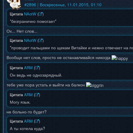
#
2896
| Воскресенье, 11.01.2015, 01:10
Цитата
NAotW
(
)
*безгранично помогает*
Ох... Нет слов...
Цитата
NAotW
(
)
*проводит пальцами по щекам Витайки и нежно отвечает на п
Вообще нет слов, просто не останавливайся никогда
Цитата
ARM
(
)
Он ведь не однозарядный.
тебе уже пора устать и выйти на балкон
Цитата
ARM
(
)
Могу язык.
не больно-то будет?
Цитата
ARM
(
)
А ты хотела куда?