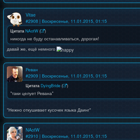
Vitae
#
2908
| Воскресенье, 11.01.2015, 01:15
Цитата
NAotW
(
)
никогда не буду останавливаться, дорогая!
давай же, ещё немного
Реван
#
2909
| Воскресенье, 11.01.2015, 01:15
Цитата
DyingBride
(
)
*таки целует Ревана*
"Нежно откушивает кусочек языка Даинг"
NAotW
#
2910
| Воскресенье, 11.01.2015, 01:15