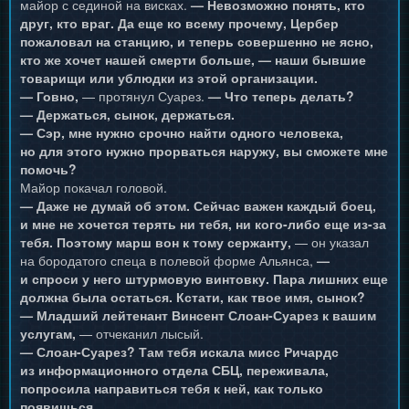
майор с сединой на висках.
— Невозможно понять, кто
друг, кто враг. Да еще ко всему прочему, Цербер
пожаловал на станцию, и теперь совершенно не ясно,
кто же хочет нашей смерти больше, — наши бывшие
товарищи или ублюдки из этой организации.
— Говно,
— протянул Суарез.
— Что теперь делать?
— Держаться, сынок, держаться.
— Сэр, мне нужно срочно найти одного человека,
но для этого нужно прорваться наружу, вы сможете мне
помочь?
Майор покачал головой.
— Даже не думай об этом. Сейчас важен каждый боец,
и мне не хочется терять ни тебя, ни кого-либо еще из-за
тебя. Поэтому марш вон к тому сержанту,
— он указал
на бородатого спеца в полевой форме Альянса,
—
и спроси у него штурмовую винтовку. Пара лишних еще
должна была остаться. Кстати, как твое имя, сынок?
— Младший лейтенант Винсент Слоан-Суарез к вашим
услугам,
— отчеканил лысый.
— Слоан-Суарез? Там тебя искала мисс Ричардс
из информационного отдела СБЦ, переживала,
попросила направиться тебя к ней, как только
появишься.