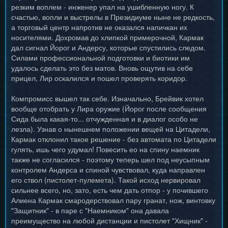
резким воплем - инженер упал на ушибленную ногу. К
счастью, вопли и выстрелы в Президиуме ныне не редкость,
а торговый центр напротив не оказался напичкан их
носителями. Дохромав до хлипкой примерочной, Кармак
дал сигнал Йорог и Андерсу, которые спустились следом.
Силами профессиональной подготовки и биотики им
удалось сделать это без матов. Вновь ощутив на себе
прицел, Лир оскалился и пошел проверять коридор.
Компромисс вышел так себе. Изначально, Брейвик хотел
вообще отобрать у Лира оружие (Йорог после сообщения
Сида была какая-то... отчужденная и в диалог особо не
лезла). Узнав о нынешнем положении вещей на Цитадели,
Кармак отклонил такое решение - без автомата по Цитадели
гулять, ишь чего удумал! Повесить ео на спину наемник
также не согласился - поэтому теперь шел под неусыпным
контролем Андерса и спиной чувствовал, куда направлен
его ствол (пистолет-пулемета). Такой исход нервировал
сильнее всего, но, зато, есть чем дать отпор - у почившего
Алиена Кармак смародерствовал пару гранат, нож, винтовку
"Защитник" - в паре с "Наемником" она давала
преимущество на любой дистанции и пистолет "Хищник" -