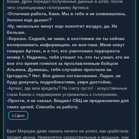
бокам. Дрон передал полученные данные в штаб, после
чего спроецировал голограмму Артекса:
-Отличная работа, Каин. Мы в тебе и не сомневались.
Уилсон еще дышит?
-Ну, несколько минут еще покоптит воздух, да. Не
больше.
-Хорошо. Сидней, не знаю, в состоянии ли ты сейчас
воспринимать информацию, но все-таки. Меня зовут
генерал Артекс, и я тот, кто уничтожил террориста
номер 1. Надеюсь, тебя утешит то, что ты узнал, кто же
все это время гонялся за прославленным бойцом
Альянса. Думаешь, тебя случайно прислали на
Цитадель? Нет. Все давно согласованно. Ладно, не
буду докучать подробностями, умри достойно.
-Артекс, где мои кредиты? На счету пусто! - искусственные
глаза Каина с недоверием устремились к голограмме.
-Прости, я не сказал. Бюджет СБЦ не предназначен для
таких целей. Спасибо за работу.
Брат Меркури даже сказать нечего не успел, как сработали
орудия дрона. Невероятно скорострельные и мощные, они