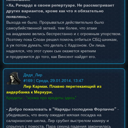
«Ха, Ричардс в своем репертуаре. Не рассматривает
других вариантов, кроме как что я обязательно
появлюсь».
Выхода не было. Прорываться действительно было
самоубийственной затеей, тем более, что атаки
на академию велись беспрестанно и с огромным упорством.
Поэтому пока Слоан решил помочь отбиться СБЦ-шникам,
а уж потом думать, что делать с Хадсоном. Он лишь
надеялся, что этот сукин сын окажется крепким
и продержится до того, как Винсент найдет его.
Дядя_Лир
#
169
| Среда, 29.01.2014, 13:47
Лир Кармак. Плавно перетекающий из
андербанка к Меркури.
Кредиты - *хохма про кредиты здесь*
- Добро пожаловать в "Наряды господина Форпаччо"
-
убедившись, что внизу ожидает мягкая посадка на
саларианские шелка, Лир срубил выстрелом камеру и
спрыгнул с помоста. Пара секунд падения закончилась