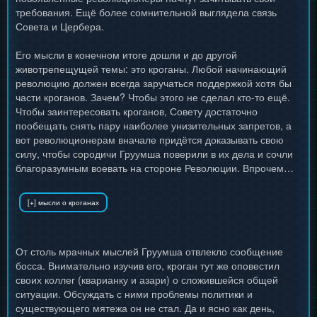
требования. Ещё более сомнительной выглядела связь
Совета и Цербера.
Его мысли в конечном итоге дошли и до другой
животрепещущей темы: это кроганы. Любой начинающий
революцию должен всегда заручаться поддержкой хотя бы
части кроганов. Зачем? Чтобы этого не сделал кто-то ещё.
Чтобы заинтересовать кроганов, Совету достаточно
пообещать снять пару наиболее унизительных запретов, а
вот революционерам вначале придётся доказывать свою
силу, чтобы сородичи Груумша поверили в их дела и сочли
благоразумным воевать на стороне Революции. Впрочем…
От столь мрачных мыслей Груумша отвлекло сообщение
босса. Внимательно изучив его, кроган тут же оповестил
своих коллег (кварианку и азари) о сложившейся общей
ситуации. Обсуждать с ними проблемы политики и
существующего мятежа он не стал. Да и ясно как день,