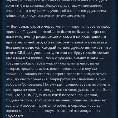
вряд ли бы кварианка обрадовалась такому вниманию,
скорее всего в лучшем случае, всё закончится дружеским
общением, а худшем лучше не стоило думать.
— Вся связь строго через меня,
— коротко через вокодер
приказал Груумш, —
чтобы не было соблазна коротко
намекаю, что церемониться с вами я не собираюсь и
пристрелю любого, кто попробует с кем-то связаться
без моего ведома. Каждый из вас, думаю понимает, что
стоит СБЦ нас услышать, то они не будут разбираться
свои мы или чужие. Раз с оружием, значит враги.
—
Груумш сообщил всем участникам группы частоты на
которых предполагалось вести переговоры в случае
сражения, однако строго-настрого запретил пользоваться
ими, до оного сражения. Маршрутом же следования они
выбрали Основание. Потому как путешествовать по Жилым
секторам во время комендантского часа, удовольствие было
сомнительным.Одна из мыслей повеселила крогана,
Сидней Уилсон, этот чёртов засранец точно не переживёт
всё случившееся. Груумш не верил в справедливость,
однако же сейчас, он подумал, что всё же иногда, она
случается.