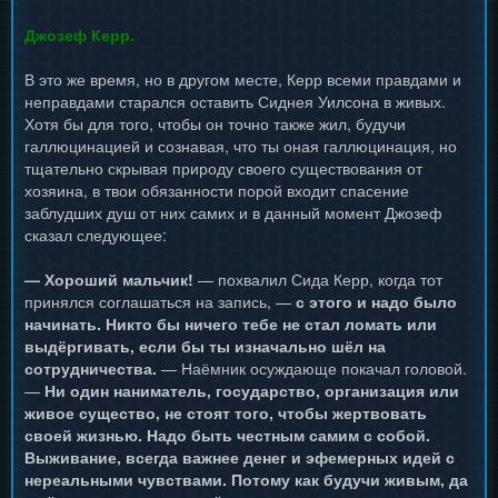
Джозеф Керр.
В это же время, но в другом месте, Керр всеми правдами и
неправдами старался оставить Сиднея Уилсона в живых.
Хотя бы для того, чтобы он точно также жил, будучи
галлюцинацией и сознавая, что ты оная галлюцинация, но
тщательно скрывая природу своего существования от
хозяина, в твои обязанности порой входит спасение
заблудших душ от них самих и в данный момент Джозеф
сказал следующее:
— Хороший мальчик!
— похвалил Сида Керр, когда тот
принялся соглашаться на запись, —
с этого и надо было
начинать. Никто бы ничего тебе не стал ломать или
выдёргивать, если бы ты изначально шёл на
сотрудничества.
— Наёмник осуждающе покачал головой.
—
Ни один наниматель, государство, организация или
живое существо, не стоят того, чтобы жертвовать
своей жизнью. Надо быть честным самим с собой.
Выживание, всегда важнее денег и эфемерных идей с
нереальными чувствами. Потому как будучи живым, да