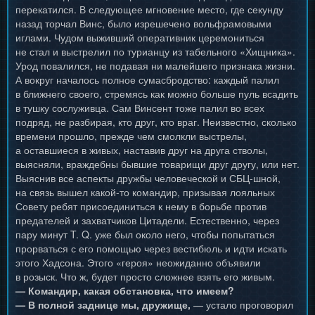
перекатился. В следующее мгновение место, где секунду
назад торчал Винс, было изрешечено вольфрамовыми
иглами. Чудом выживший оперативник церемониться
не стал и выстрелил по турианцу из табельного «Хищника».
Урод повалился, не подавая ни малейшего признака жизни.
А вокруг началось полное сумасбродство: каждый палил
в ближнего своего, стремясь как можно больше пуль всадить
в тушку сослуживца. Сам Винсент тоже палил во всех
подряд, не разбирая, кто друг, кто враг. Неизвестно, сколько
времени прошло, прежде чем смолкли выстрелы,
а оставшиеся в живых, наставив друг на друга стволы,
выясняли, враждебны бывшие товарищи друг другу, или нет.
Выяснив все аспекты дружбы человеческой и СБЦ-шной,
на связь вышел какой-то командир, призывая лояльных
Совету ребят присоединиться к нему в борьбе против
предателей и захватчиков Цитадели. Естественно, через
пару минут T. Q. уже был около него, чтобы попытаться
прорваться с его помощью через вестибюль и идти искать
этого Хадсона. Этого «героя» неожиданно объявили
в розыск. Что ж, будет просто сложнее взять его живым.
— Командир, какая обстановка, что имеем?
— В полной заднице мы, дружище,
— устало проговорил