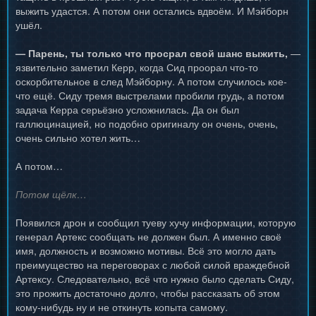
выжить удастся. А потом они остались вдвоём. И Мэйборн
ушёл.
— Парень, ты только что просрал свой шанс выжить,
—
язвительно заметил Керр, когда Сид проорал что-то
оскорбительное в след Мэйборну. А потом случилось кое-
что ещё. Сиду тремя выстрелами пробили грудь, а потом
задача Керра серьёзно усложнилась. Да он был
галлюцинацией, но подобно оригиналу он очень, очень,
очень сильно хотел жить…
А потом…
Потом щёлк…
Появился дрон и сообщил туеву хучу информации, которую
генерал Артекс сообщать не должен был. А именно своё
имя, должность и возможно мотивы. Всё это могло дать
преимущество на переговорах с любой силой враждебной
Артексу. Следовательно, всё что нужно было сделать Сиду,
это прожить достаточно долго, чтобы рассказать об этом
кому-нибудь ну и не откинуть копыта самому.