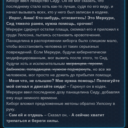
Киборг ввел лекарство Сиду. Он не мог сказать, что
последнему стало хоть как-то лучше, судя по его виду, и
начал вызывать всех, кто у него был записан в кодеке.
-
Иорог, Анна! Кто-нибудь, отзовитесь! Это Меркури,
Сид тяжело ранен, нужна помощь, срочно!
Меркури сдернул остатки плаща, скомкал его и приложил к
груди Уилсона, пытаясь остановить кровотечение.
Панацелина в распоряжении киборга было слишком мало,
чтобы восстановить человека от таких серьезных
повреждений. Если Меркури, будучи кибернетически
модифицированным, мог выжить после этого, то Сид,
будучи хоть и исключительным
засранцем, героем,
бабником, попаданцем, нужное подчеркнуть
, но все же
человеком, мог просто не дожить до прибытия помощи.
-
Меня что, не слышно? Мне нужна помощь! Пеленгуйте
мой сигнал и двигайте сюда!
– Гаркнул он в кодек.
Меркури ввел последнюю дозу панацелина Сиду, добавляя
ему еще немного времени.
Киборг вложил предложенные жетоны обратно Уилсону в
руку.
-
Сам ей и отдашь
– Сказал он, -
А сейчас хватит
трепаться и береги силы.