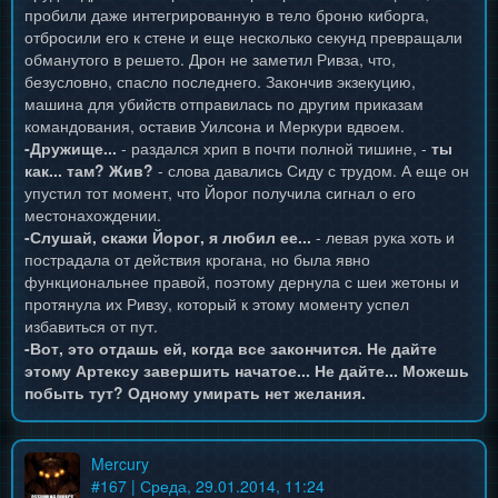
пробили даже интегрированную в тело броню киборга,
отбросили его к стене и еще несколько секунд превращали
обманутого в решето. Дрон не заметил Ривза, что,
безусловно, спасло последнего. Закончив экзекуцию,
машина для убийств отправилась по другим приказам
командования, оставив Уилсона и Меркури вдвоем.
-Дружище...
- раздался хрип в почти полной тишине, -
ты
как... там? Жив?
- слова давались Сиду с трудом. А еще он
упустил тот момент, что Йорог получила сигнал о его
местонахождении.
-Слушай, скажи Йорог, я любил ее...
- левая рука хоть и
пострадала от действия крогана, но была явно
функциональнее правой, поэтому дернула с шеи жетоны и
протянула их Ривзу, который к этому моменту успел
избавиться от пут.
-Вот, это отдашь ей, когда все закончится. Не дайте
этому Артексу завершить начатое... Не дайте... Можешь
побыть тут? Одному умирать нет желания.
Mercury
#
167
| Среда, 29.01.2014, 11:24