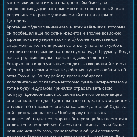
мятежники если и имели план, то в нём было две
здоровенных дырки, которые могли полностью оный план
разрушить: это ранее упоминаемый флот и открытая
Цитадель.
Кроган не обделил вниманием и всех наёмников, которым
он пообещал ещё по сотне кредитов и вполне возможно
(кроган пока не уверен так ли это) более качественное
снаряжение, коли они решат остаться у него на службе в
течении всего времени, которое нужно будет Груумшу. Когда
весь отряд выдвинулся, кроган подозвал одного из
батарианцев и дал указание следить за кварианкой и стоит
ей совершить сомнительные действия, тут же сообщить об
этом Груумшу. За эту работу, кроган собирался
дополнительно оплатить некоторую сумму четырёхглазому,
тот не будучи дураком принялся отрабатывать свою
халтуру. Договорившись со своим коллегой батарианцем,
они решили, что один будет пытаться подкатить к кварианке,
отвлекая её от возможного сеанса связи, а второй будет за
ней пристально следить. Чтобы сразу не вызвать
подозрений, подкат со стороны батарианца был достаточно
деликатен и пожалуй мог бы сойти за "милый" если бы не
наличие четырёх глаз, гранатомёта и общей сложности
перевода батарианского на кварианский и наоборот. Да и