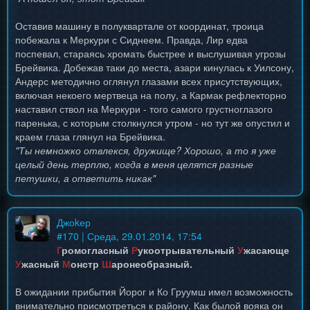
Оставив машину в полуквартале от координат, троица
побежала к Меркури с Сиднеем. Правда, Лир едва
поспевал, стараясь хромать быстрее и выслушивая угрозы
Брейвика. Добежав таки до места, азари кинулась к Уилсону,
Андерс методично оглянул глазами всех присутствующих,
включая некоего мертвеца на полу, а Кармак рефлекторно
наставил ствол на Меркури - того самого грустноглазого
паренька, с которым столкнулся утром - но тут же опустил и
краем глаза глянул на Брейвика.
"Ты немножко отвлекся, дружище? Хорошо, а то я уже
целый день терплю, когда в меня целятся разные
петушки, а ответить никак"
Джоkер
#
170
| Среда, 29.01.2014, 17:54
Г
ромогласный
Р
укоотрывательный
У
жасающе
У
жасный
М
онстр
Ш
аронеобразный.
В ожидании прибытия Йорог и Ко Груумш имел возможность
внимательно присмотреться к району. Как былой вояка он