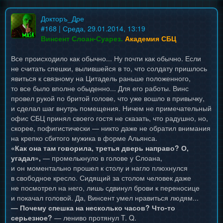
Докторъ_Дре
#
168
| Среда, 29.01.2014, 13:19
Винсент Слоан-Суарез.
Академия СБЦ
Все происходило как обычно... Ну почти как обычно. Если
не считать спешки, вылившейся в то, что солдату пришлось
явиться к связному на Цитадель раньше положенного,
то все было вполне обыденно... Для его работы. Винс
провел рукой по бритой голове, что уже вошло в привычку,
и сделал шаг внутрь помещения. Ничем не примечательный
офис СБЦ принял своего гостя не сказать, что радушно, но,
скорее, пофигистически — никто даже не обратил внимания
на крепко сбитого мужика в форме Альянса.
«Как она там говорила, третья дверь направо? О,
угадал»,
— промелькнуло в голове у Слоана,
и он моментально прошел к столу и нагло плюхнулся
в свободное кресло. Сидящий за столом человек даже
не посмотрел на него, лишь сдвинул брови к переносице
и покачал головой. Да, Винсент умел нравиться людям...
— Почему спешка на несколько часов? Что-то
серьезное?
— лениво протянул T. Q.