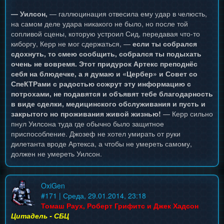
— Уилсон,
— галлюцинация отвесила ему удар в челюсть,
на самом деле удара никакого не было, но после той
сопливой сцены, которую устроил Сид, передавая что-то
киборгу, Керр не мог сдержаться, —
если ты собрался
сдохнуть, то смею сообщить, собрался ты подыхать
очень не вовремя. Этот придурок Артекс преподнёс
себя на блюдечке, а я думаю и «Цербер» и Совет со
СпеКТРами с радостью сожрут эту информацию с
потрохами, не подавятся и объявят тебе благодарность
в виде сделки, медицинского обслуживания и пусть и
закрытого но проживания живой жизнью!
— Керр сильно
пнул Уилсона туда где обычно было защитное
приспособление. Джозеф не хотел умирать от руки
дилетанта вроде Артекса, а чтобы не умереть самому,
должен не умереть Уилсон.
OxiGen
#
171
| Среда, 29.01.2014, 23:18
Томаш Раух, Роберт Грифитс и Джек Хадсон
Цитадель - СБЦ