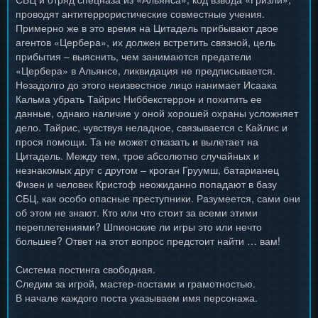
проводят антитеррористические совместные учения.
Примерно же в это время на Цитадель прибывают двое
агентов «Цербера», их должен встретить связной, цель
прибытия – выяснить, чем занимаются предатели
«Цербера» в Альянсе, ликвидация не предписывается.
Незадолго до этого неизвестное лицо нанимает Исаака
Кальма убрать Тайрис Ниббекстеррон и похитить ее
данные, однако наличие у оной хорошей охраны усложняет
дело. Тайрис, чувствуя неладное, связывается с Кайлис и
прося помощи. Та не может отказать и вылетает на
Цитадель. Между тем, трое абсолютно случайных и
незнакомых друг с другом – кроган Груумш, батарианец
Физен и человек Кристоф неожиданно попадают в базу
СБЦ, как особо опасные преступники. Разумеется, сами они
об этом не знают. Кто или что стоит за всеми этими
переплетениями? Шпионские ли игры это или нечто
большее? Ответ на этот вопрос предстоит найти … вам!
Система постинга свободная.
Следим за игрой, мастер-постами и грамотностью.
В начале каждого поста указываем имя персонажа.