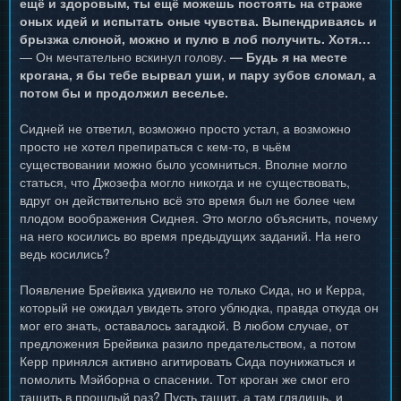
ещё и здоровым, ты ещё можешь постоять на страже
оных идей и испытать оные чувства. Выпендриваясь и
брызжа слюной, можно и пулю в лоб получить. Хотя…
— Он мечтательно вскинул голову.
— Будь я на месте
крогана, я бы тебе вырвал уши, и пару зубов сломал, а
потом бы и продолжил веселье.
Сидней не ответил, возможно просто устал, а возможно
просто не хотел препираться с кем-то, в чьём
существовании можно было усомниться. Вполне могло
статься, что Джозефа могло никогда и не существовать,
вдруг он действительно всё это время был не более чем
плодом воображения Сиднея. Это могло объяснить, почему
на него косились во время предыдущих заданий. На него
ведь косились?
Появление Брейвика удивило не только Сида, но и Керра,
который не ожидал увидеть этого ублюдка, правда откуда он
мог его знать, оставалось загадкой. В любом случае, от
предложения Брейвика разило предательством, а потом
Керр принялся активно агитировать Сида поунижаться и
помолить Мэйборна о спасении. Тот кроган же смог его
тащить в прошлый раз? Пусть тащит, а там глядишь, и