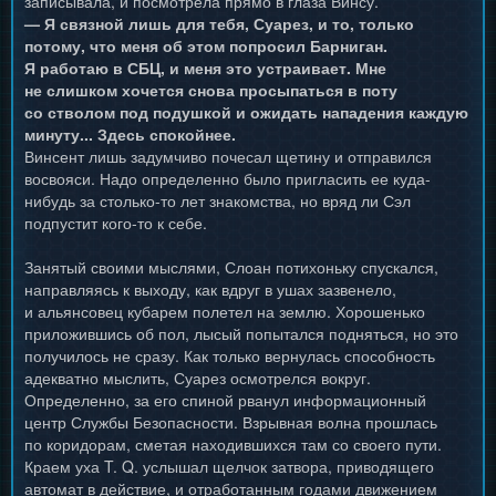
записывала, и посмотрела прямо в глаза Винсу.
— Я связной лишь для тебя, Суарез, и то, только
потому, что меня об этом попросил Барниган.
Я работаю в СБЦ, и меня это устраивает. Мне
не слишком хочется снова просыпаться в поту
со стволом под подушкой и ожидать нападения каждую
минуту... Здесь спокойнее.
Винсент лишь задумчиво почесал щетину и отправился
восвояси. Надо определенно было пригласить ее куда-
нибудь за столько-то лет знакомства, но вряд ли Сэл
подпустит кого-то к себе.
Занятый своими мыслями, Слоан потихоньку спускался,
направляясь к выходу, как вдруг в ушах зазвенело,
и альянсовец кубарем полетел на землю. Хорошенько
приложившись об пол, лысый попытался подняться, но это
получилось не сразу. Как только вернулась способность
адекватно мыслить, Суарез осмотрелся вокруг.
Определенно, за его спиной рванул информационный
центр Службы Безопасности. Взрывная волна прошлась
по коридорам, сметая находившихся там со своего пути.
Краем уха T. Q. услышал щелчок затвора, приводящего
автомат в действие, и отработанным годами движением