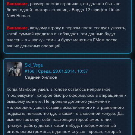
Внимание
, размер постов ограничен, он должен быть не
более одной-полторы страницы Ворда 12 шрифта Times
New Roman.
Внимание
, каждому игроку в первом посте следует указать,
какой суммой кредитов он обладает, эти данные будут
внесены в «шапку» темы и будут меняться ГМом после
ваших денежных операций.
Sid_Vega
#
166
| Среда, 29.01.2014, 10:37
Сидней Уилсон
Когда Мэйборн ушел, в голове осталось неприятное
"послевкусие", которое быстро оформилось в отвращение к
бывшему коллеге. Не проявив должного уважения и
милосердия, ушел, оставив искалеченного и отравленного
подыхать неизвестно где, в какой-то зловонной конуре. Да,
именно так ведут себя настоящие герои: вместо них
грязную работу делает какой-нибудь необремененный
интеллектом громила, в данном случае - кроган, который