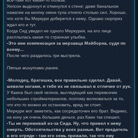
Уилсон выдохнул и откинулся к стене: даже банальное
нажатие на кнопку омни-тула отняло столько сил. Хорошо,
что хотя бы Меркури доберется к нему. Однако сюрприз
ждал его и тут.
Когда Сид увидел не одного Меркурия, на его лице
расплылась какая-то странная улыбка.
-Это мне компенсация за мерзавца Мэйборна, судя по
всему...
После чего раздалось три выстрела.
Пятью минутами ранее.
-Молодец, братишка, все правильно сделал. Давай,
шевели ногами, я тебе их не связывал в отличие от рук.
У Каина был свой челнок, выглядящий как перевозчик
небольших стройматериалов, поэтому волноваться за то,
что кто-то можно их остановить, вряд ли стоит.
Меркури мог заметить, как сосредоточен его брат. Видимо,
на кону уж очень большие деньги, раз Каин так спешил.
-Ты не переживай из-за Сида. Ну, что привел к нему
смерть. Обстоятельства у всех разные. Вот предатель
в его отряде - там его семь прижали, так что ему