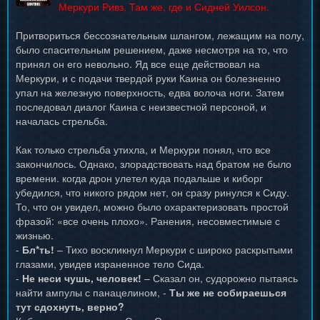
Меркури Ривз. Там же, где и Сидней Уилсон.
Притвориться бессознательным шлангом, лежащим на полу,
было спасительным решением, даже несмотря на то, что
принял он его невольно. Яд все еще действовал на
Меркури, и с подачи твердой руки Каина он болезненно
упал на железную поверхность, едва волоча ноги. Затем
последовал диалог Каина с неизвестной персоной, и
началась стрельба.
Как только стрельба утихла, и Меркури понял, что все
закончилось. Однако, злорадствовать над братом не было
времени. когда дрон улетел куда подальше и киборг
убедился, что никого рядом нет, он сразу ринулся к Сиду.
То, что он увидел, можно было охарактеризовать простой
фразой: «все очень плохо». Ранения, несовместимые с
жизнью.
-
Бл*ть!
– Тихо воскликнул Меркури с широко раскрытыми
глазами, увидев израненное тело Сида.
-
Не неси чушь, человек!
– Сказал он, судорожно пытаясь
найти ампулы с панацелином, -
Ты же не собираешься
тут сдохнуть, верно?