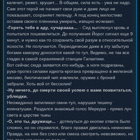
калечит, режет, крушит... В-общем, сила есть - ума не надо.
Сам этот герой не пачкает свои руки и даже лицо не
показыаает, сохраняет легенду. А под конец милостиво
оставив своего пленника умирать, изящно исчезает.
-Гореть тебе в аду, сучараааа...
. - Сид выплюнул кровь и
попытался пошевелиться. До получения Йорог сигнал еще 9
минут, и нужно как-то сохранить свой разум в относительной
ясности. Не получается. Периодически даже в эту забытую
богами каморку доносится какой-то гул. Видимо, не так все
гладко в самой охраняемой станции Галактики.
Вот сейчас сюда заявится кто-нибудь, а ноги подрезаны,
рука-протез силами идиота-крогана превращено в железной
месиво, биотический чип извлекли, оружие с броней
забрали. Хоть вой от бессилия!
-Ну ничего, до смерти своей успею с вами поквитаться,
ублюдки.
Неожиданно запиликал омни-тул, нарушая тишину
комнатушки. Раздался знакомый голос Меркури - прямо луч
света в царстве тьмы
-О, это ты, дружище...
- дотянуться до кнопки ответа было
сложно, но он справился, благо правая двигалась немножко.
Правда, на нее без слез или смеха смотреть невозможно, но
все-таки хот какая-то польза.