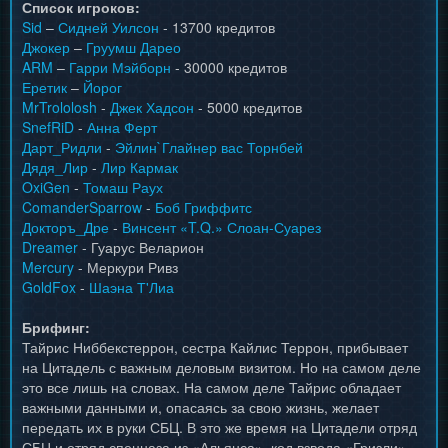
Список игроков:
Sid
–
Сидней Уилсон
- 13700 кредитов
Джокер
–
Груумш Дарео
ARM
–
Гарри Мэйборн
- 30000 кредитов
Еретик
–
Йорог
MrTrololosh
-
Джек Хадсон
- 5000 кредитов
SnefRiD
-
Анна Ферт
Дарт_Ридли
-
Эйлин`Глайнер вас Торнбей
Дядя_Лир
-
Лир Кармак
OxiGen
-
Томаш Раух
ComanderSparrow
-
Боб Гриффитс
Докторъ_Дре
-
Винсент «T.Q.» Слоан-Суарез
Dreamer
- Гуарус Веларион
Mercury
- Меркури Ривз
GoldFox
-
Шаэна Т'Лиа
Брифинг:
Тайрис Ниббекстеррон, сестра Кайлис Террон, прибывает
на Цитадель с важным деловым визитом. Но на самом деле
это все лишь на словах. На самом деле Тайрис обладает
важными данными и, опасаясь за свою жизнь, желает
передать их в руки СБЦ. В это же время на Цитадели отряд
СБЦ и отряд спецназа из «Альянса», код взвода «Гризли»,