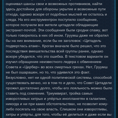
оценивал шансы свои и возможных противников, найти
здесь достойное для обороны укрытие и возможные пути
отхода, однако вскоре от подобных мыслей не осталось и
следа. На его инструментрон поступило сообщение,
которое получили все жители цитадели обладающие
экстранет-почтой. Эти сообщения были сродни спаму, вот
только говорилось в них об ином. Груумш даже не обратил
бы на них внимание, если бы не заголовок: «Цитадель
подверглась атаке». Кроган вначале было решил, что это
последствия вмешательства всей группы ранее, однако
вскоре убедился, что это ошибка. В текстовом варианте он
изучил обращение неизвестного лидера с обвинением
Совета и «Цербер» во всех смертных грехах. Нет, Груумш
не был ошарашен, но то, что удивился это факт.
Безусловно, нет ни одной политической системы, способной
существовать вечно, но в том-то и дело, что Совет Цитадели
прожил достаточно долго, чтобы его лояльность можно было
ставить под сомнение. Триумвират, тройка самых
изворотливых хитрых и упёртых инопланетян в галактике,
никогда и ни при каких обстоятельствах, не позволит кому-
либо посягать на свою власть. Слишком они изворотливы,
хитры и упёрты, для того, чтобы её делиться и даже если вы