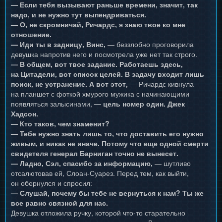
— Если тебя вызывают раньше времени, значит, так
надо, и не нужно тут выпендриваться.
— О, не скромничай, Ричардс, я знаю твое ко мне
отношение.
— Иди ты в задницу, Винс,
— беззлобно проговорила
девушка напротив него и посмотрела уже нет так строго.
— В общем, вот твое задание. Работаешь здесь,
на Цитадели, вот список целей. В задачу входит лишь
поиск, не устранение. А вот этот,
— Ричардс кивнула
на планшет с фоткой хмурого мужика с начинающими
появляться залысинами,
— цель номер один. Джек
Хадсон.
— Кто таков, чем знаменит?
— Тебе нужно знать лишь то, что доставить его нужно
живым, и никак не иначе. Потому что еще одной смерти
свидетеля генерал Барниган точно не вынесет.
— Ладно, Сэл, спасибо за информацию,
— шутливо
отсалютовав ей, Слоан-Суарез. Перед тем, как выйти,
он обернулся и спросил:
— Слушай, почему бы тебе не вернуться к нам? Ты же
все равно связной для нас.
Девушка отложила ручку, которой что-то старательно