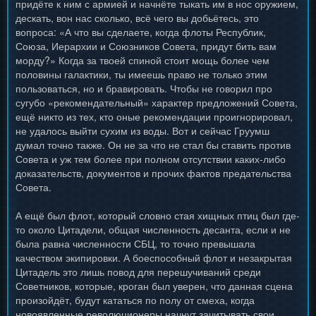
придёте к ним с армией и начнёте тыкать им в нос оружием,
дескать, вон нас сколько, всё чего вы добьётесь, это
вопроса: «А что вы сделаете, когда флоты Республик,
Союза, Иерархии и Союзников Совета, придут бить вам
морду?» Когда за твоей спиной стоит мощь более чем
половины галактики, ты имеешь право не только этим
пользоваться, но и бравировать. Чтобы не говорил про
сугубо «рекомендательный» характер предложений Совета,
ещё никто из тех, кто оные рекомендации проигнорировал,
не удалось выйти сухим из воды. Вот и сейчас Груумш
думал точно также. Он не за что не стал бы ставить против
Совета и уж тем более при полном отсутствии каких-либо
доказательств, документов и прочих фактов предательства
Совета.
А ещё был флот, который словно стая хищных птиц был где-
то около Цитадели, общая численность десанта, если и не
была равна численности СБЦ, то точно превышала
качеством экипировки. А боеспособный флот и незакрытая
Цитадель это лишь повод для перешучиваний среди
Советников, которые, кроган был уверен, что данная сцена
произойдёт, будут кататься по полу от смеха, когда
новоявленные революционеры начнут зачитывать свои