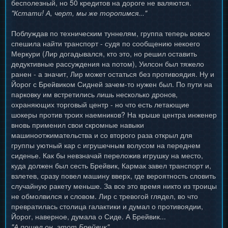
бесполезный, но 50 кредитов на дороге не валяются.
"Кстати! А, черт, мы же торопимся..."
Поблуждав по техническим туннелям, группа теперь вовсю
спешила найти транспорт - судя по сообщению некоего
Меркури (Лир догадывался, кто это, но решил оставить
дедуктивные рассуждения на потом), Уилсон был тяжело
ранен - а значит, Лир может остаться без противоядия. Ну и
Йорог с Брейвиком Сидней зачем-то нужен был. По пути на
парковку им встретились лишь несколько дронов,
охраняющих торговый центр - но что есть летающие
шокеры против троих наемников? На крыше центра инженер
вновь применил свои скромные навыки
машиноотжимательства и со второго раза открыл для
группы уютный кар с игрушечным волусом на переднем
сиденье. Как бы невзначай переложив игрушку на место,
куда должен был сесть Брейвик, Кармак завел транспорт и,
взлетев, сразу повел машину вверх, где вероятность словить
случайную ракету меньше. За все это время никто из троицы
не обмолвился и словом. Лир с тревогой глядел, во что
превратилась столица галактики и думал о противоядии,
Йорог, наверное, думала о Сиде. А Брейвик...
"А пошел он, этот Брейвик"