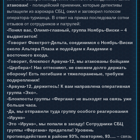
атакован!
- полицейский приемник, которые детективы
вытащили из аэрокара СБЦ, ожил и заговорил голосом
оператора-турианца. В ответ на приказ последовали сотни
отзывов от сотрудников и патрулей:
-Понял вас, Олимп-главный, группа Ноябрь-Виски – 4
выдвигается!
-Говорит Фокстрот-Дельта, соединимся с Ноябрь-Виски
около Альтера Плаза и подойдем к Академии с
восточного входа.
-Говорит, блокпост Арвуна-12, мы атакованы бойцами
«Цербера»! Нас оттесняют, не сможем долго держать
оборону! Есть погибшие и тяжелораненые, требуем
подкрепления!
-Арвуна-12, держитесь! К вам направлена оперативная
группа «Эхо».
-Блокпосты группы «Фергана» не выходят на связь уже
больше часа.
-Да, мы отправили туда группу особого реагирования
«Ирунэ»
-Это «Ирунэ», мы попали в засаду! Сотрудники СБЦ
группы «Фергана» предатели! Уровень
противодействия в районе 93%, повторяю, 93….
– связь