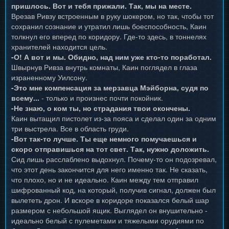
пришлось. Вот и тебя прижали. Так, мы на месте.
Врезав Ривзу встроенным в руку шокером, но так, чтобы тот
сохранил сознание и утратил лишь боеспособность, Каин
толкнул его вперед по коридору. Где-то здесь, в тоннелях
хранителей находится цель.
-О! А вот и мы. Обидно, над ним уже кто-то поработал.
Швырнув Ривза внутрь комнаты, Каин поглядел в глаза
израненному Уилсону.
-Это мне компенсация за мерзавца Мэйборна, судя по
всему...
- только и произнес почти покойник.
-Не знаю, о ком ты, но страдания твои окончены.
Каин вытащил пистолет из-за пояса и сделал один за одним
три выстрела. Все в область груди.
-Вот так-то лучше. Ты еще немного помучаешься и
скоро отправишься на тот свет. Так, нужно доложить.
Сид лишь расслаблено выдохнул. Почему-то он подозревал,
что этот день закончится для него именно так. Не сказать,
что плохо, но и не идеально. Каин между тем отправил
шифрованный код, на который, получив сигнал, должен был
вылететь дрон. И вскоре в коридоре показался белый шар
размером с небольшой ящик. Выглядел он внушительно -
идеально белый с пулеметами и тяжелыми орудиями по