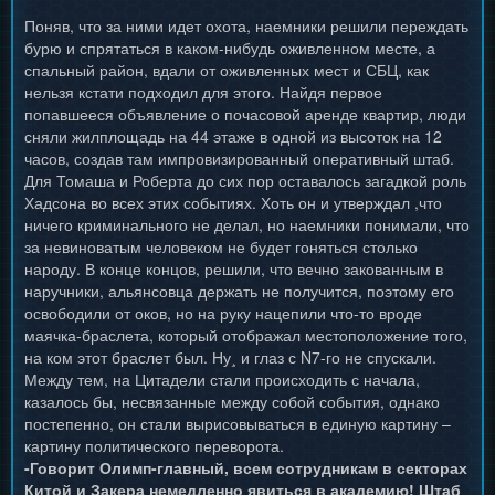
Поняв, что за ними идет охота, наемники решили переждать
бурю и спрятаться в каком-нибудь оживленном месте, а
спальный район, вдали от оживленных мест и СБЦ, как
нельзя кстати подходил для этого. Найдя первое
попавшееся объявление о почасовой аренде квартир, люди
сняли жилплощадь на 44 этаже в одной из высоток на 12
часов, создав там импровизированный оперативный штаб.
Для Томаша и Роберта до сих пор оставалось загадкой роль
Хадсона во всех этих событиях. Хоть он и утверждал ,что
ничего криминального не делал, но наемники понимали, что
за невиноватым человеком не будет гоняться столько
народу. В конце концов, решили, что вечно закованным в
наручники, альянсовца держать не получится, поэтому его
освободили от оков, но на руку нацепили что-то вроде
маячка-браслета, который отображал местоположение того,
на ком этот браслет был. Ну¸ и глаз с N7-го не спускали.
Между тем, на Цитадели стали происходить с начала,
казалось бы, несвязанные между собой события, однако
постепенно, он стали вырисовываться в единую картину –
картину политического переворота.
-Говорит Олимп-главный, всем сотрудникам в секторах
Китой и Закера немедленно явиться в академию! Штаб