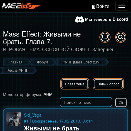
Войти
Togg
navig
Мы теперь в Discord
Mass Effect: Живыми не
брать. Глава 7.
ИГРОВАЯ ТЕМА. ОСНОВНОЙ СЮЖЕТ. Завершен.
Главная
Форум
ФРПГ [Mass Effect 2.IN]
Архив ФРПГ
Новая тема
Новый опрос
Модератор форума:
ARM
Sid_Vega
#
1
| Воскресенье, 17.02.2013, 09:14
Живыми не брать