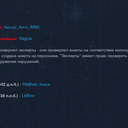
и:
Кассус_Фетт
,
ARM
.
риемщик:
Ragnar
роверяют эксперты - они проверяют анкеты на соответствие канону
го создана анкета на персонажа. "Эксперты" имеют право проверят
наружения нарушений.
42 д.я.б.)
-
Re@ver
,
Кокси
38 п.я.б.)
-
LeBron