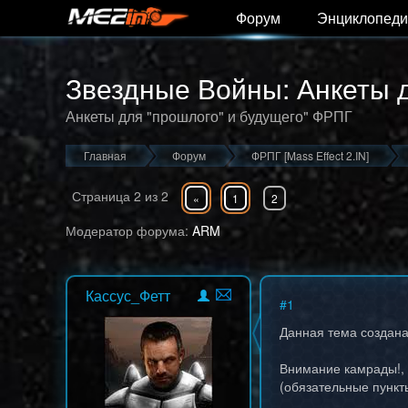
Форум
Энциклопеди
Звездные Войны: Анкеты 
Анкеты для "прошлого" и будущего" ФРПГ
Главная
Форум
ФРПГ [Mass Effect 2.IN]
Страница
2
из
2
«
1
2
Модератор форума:
ARM
Кассус_Фетт
#
1
Данная тема создана
Внимание камрады!, з
(обязательные пункт