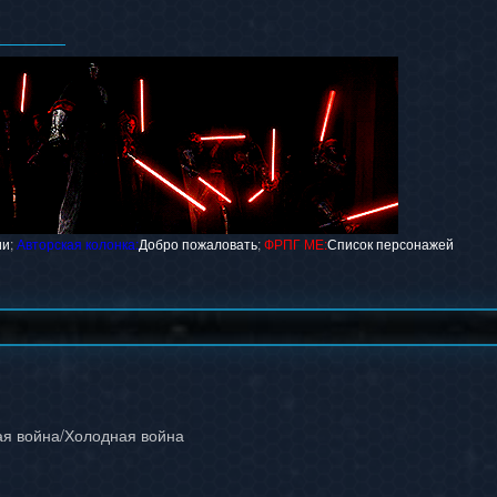
ии
;
Авторская колонка:
Добро пожаловать
;
ФРПГ МЕ:
Список персонажей
ая война/Холодная война