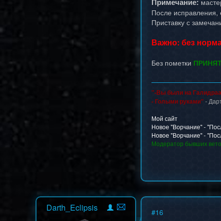
Примечание:
мастер
После исправления, е
Приставку с замечан
Важно: без норм
Без пометки
ПРИНЯ
"-Вы были на Галидраа
- Голыми руками"
- Дар
Мой сайт
Новое "Ворчание" - "Пос
Новое "Ворчание" - "Пос
Модератор бывших вет
Darth_Eclipsis
#
16