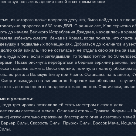
шенствуя навыки владения силой и световым мечом.
емя, из которого позже проросла девушка, было найдено на плане
агополучно проросло в 662 году ДБЯ. С ранних лет, К’ли серьезно 
оть до начала Великого Истребления Джедаев, находилась в храме
умела избежать смерти, бежав из Храма, когда поняла, что спасти 
девушку в подвальных помещениях. Добраться до юнлингов и увест
 долго себя винила, что не осталась и не отдала свою жизнь за за
ни, куда клоны если и заглядывали, то только толпой по 50 челове
терами. Позже рискнула перебраться в бедные верхние районы, где
чески стараясь выжить. Впоследствии, покинула планету обосновав
 она встретила Великую Битву при Явине. Оставаясь на планете, К
 Смерти выходила на линию огня. Впрочем все обошлось - спутник 
 вплоть до последнего нападения южань-вонгов. Фактически, явля
ами и умениями:
, года тренировок позволили ей стать мастером в своем деле.
еет своим световым мечом. Основной стиль – Траката. Формы – Ш
нис(исключительно отражение бластерного огня и световых мече
, Барьер Силы, Скорость Силы, Прыжок Силы, Бросок Меча, Исцел
Силы.