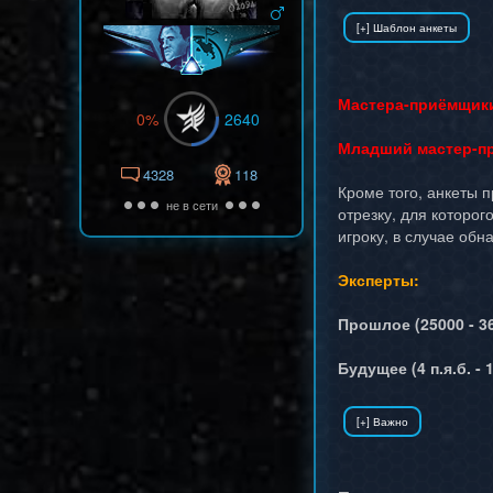
Мастера-приёмщик
0%
2640
Младший мастер-п
4328
118
Кроме того, анкеты п
не в сети
отрезку, для которо
игроку, в случае об
Эксперты:
Прошлое (25000 - 36
Будущее (4 п.я.б. - 1