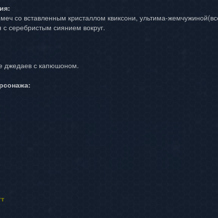
ия:
меч со вставленным кристаллом квиксони, ультима-жемчужиной(вс
я с серебристым сиянием вокруг.
е джедаев с капюшоном.
ерсонажа:
тт