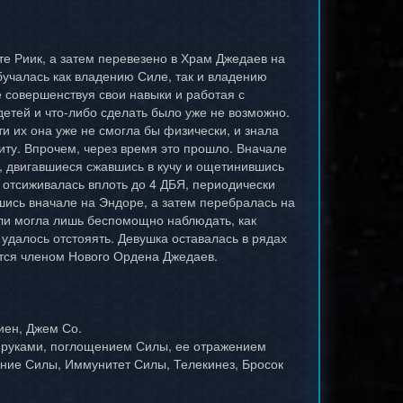
те Риик, а затем перевезено в Храм Джедаев на
обучалась как владению Силе, так и владению
 совершенствуя свои навыки и работая с
детей и что-либо сделать было уже не возможно.
и их она уже не смогла бы физически, и знала
щиту. Впрочем, через время это прошло. Вначале
к, двигавшиеся сжавшись в кучу и ощетинившись
 отсиживалась вплоть до 4 ДБЯ, периодически
шись вначале на Эндоре, а затем перебралась на
'ли могла лишь беспомощно наблюдать, как
удалось отстояять. Девушка оставалась в рядах
ется членом Нового Ордена Джедаев.
иен, Джем Со.
й руками, поглощением Силы, ее отражением
ение Силы, Иммунитет Силы, Телекинез, Бросок