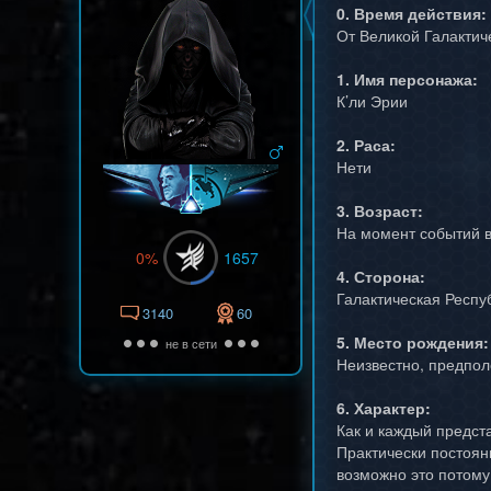
0. Время действия:
От Великой Галактич
1. Имя персонажа:
К’ли Эрии
2. Раса:
Нети
3. Возраст:
На момент событий в 
0%
1657
4. Сторона:
Галактическая Респу
3140
60
5. Место рождения:
не в сети
Неизвестно, предпол
6. Характер:
Как и каждый предста
Практически постоян
возможно это потому