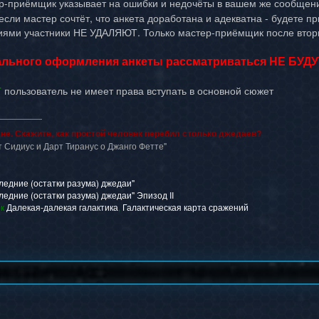
-приёмщик указывает на ошибки и недочёты в вашем же сообщении
сли мастер сочтёт, что анкета доработана и адекватна - будете пр
иями участники НЕ УДАЛЯЮТ. Только мастер-приёмщик после втори
ального оформления анкеты рассматриваться НЕ БУДУ
Т
пользователь не имеет права вступать в основной сюжет
не. Скажите, как простой человек перебил столько джедаев?
т Сидиус и Дарт Тиранус о Джанго Фетте"
ледние (остатки разума) джедаи"
ледние (остатки разума) джедаи" Эпизод II
ок
Далекая-далекая галактика
,
Галактическая карта сражений