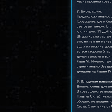
жизнь провела совер
7. Биография:
Предположительно, с
Корусканте, где и бл
световым мечом. Впл
юнлингами. 19 ДБЯ с
Штурм храма застал 
это, но тем не менее
ушла на нижние уров
во все стороны блас
делая вылазки и вся
Явин VI. Именно там
стремительно Звезда
джедаев на Явине IV
8. Владение навык
Долгие, очень долгие
В совершенстве влад
Навыки Силы: Тутами
обратно не владеет)
Силы, Отлучение от 