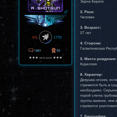
Зерна Керати
2. Раса:
Человек
3. Возраст:
27 лет
0%
1770
4. Сторона:
Галактическая Респу
1981
59
не в сети
5. Место рождения:
Кореллия
6. Характер:
Девушка-огонек, если
стремится быть в гущ
необходимо. Серьезн
порой слегка грубов
группы важнее, чем 
стремится уничтожит
7. Биография: