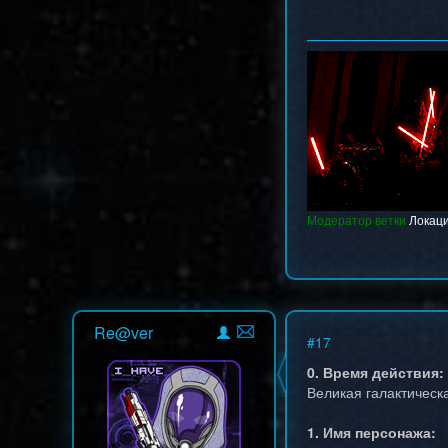
Модератор ветки
Локац
Re@ver
#
17
0. Время действия:
Великая галактическ
1. Имя персонажа: