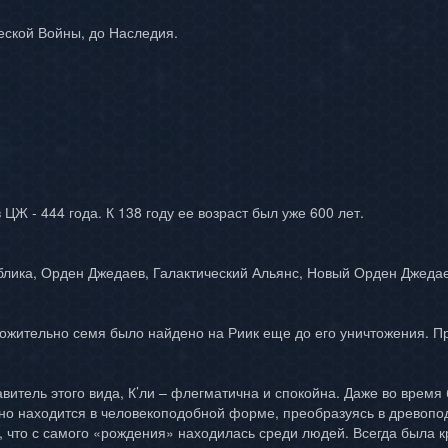
еской Войны, до Наследия.
ЦЖ - 444 года. К 138 году ее возраст был уже 600 лет.
блика, Орден Джедаев, Галактический Альянс, Новый Орден Джедае
ожительно семя было найдено на Риик еще до его уничтожения. П
витель этого вида, К’ли – флегматична и спокойна. Даже во время
но находится в человекоподобной форме, преобразуясь в древопод
, что с самого «рождения» находилась среди людей. Всегда была к