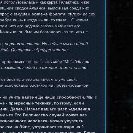
 использовалась и как карта Галактики, и как
няшние сводки Альянса, выискивая среди них
апрос о текущем экипаже фрегата. Уилсон до сих
ребра лишь иногда ныли, то глаза... С новым
том, что его родные глаза на момент его
Конечно, он был им благодарен за то, что не
н, чертов засранец. Но сейчас мы на одной
никой. Осталось в Артуре что-то
 предложившего называть себя "МГ". "
Не зря
ык называть людей по именам, так что эти
т биотик, а это значило, что уже свой.
и всполохами биотикой на протезированной
 -
но учитывайте еще наши способности. Мы с
е - прекрасные техники, поэтому, если
лечи. Далее. Насчет вашего распределения
ому что Его Величество случай может вас
 назначенного человека, можно упустить
веком на Эйве, устраивает конкурс на 2
их, две от азари и одна саларианская. Люди,