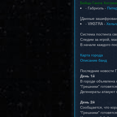
Бойцы Ганса Хоссма
- Габриэль -
Питер
[Данные зашифрова
- VIKSTRA -
Хельг
Система постинга св
Следим за игрой, ма
В начале каждого по
Карта города
Описание банд
Последние новости Г
День 1й
В городе объявлена 
"Грешники" готовятся
Дегенераты атакуют 
День 2й
Сообщается, что кор
"Грешники" готовятся