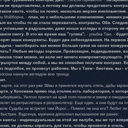
там не представлены, а потому мы должны представить контр
 таком свете, чтобы он понял. насколько мерзки инопланетяне.
ноу Мэйборна, -
план, но с небольшими изменениями. никаких ра
ью во чтобы то ни стало перехватить контракты. Оба. Следо
м учтивыми и радушными, даже косые взгляды в сторону не-л
аном смогу. В это же время наш "гуляка",
- улыбка Таю, -
будет
ворят наши конкуренты. Будет два собеседования. На первом
адача - насобирать как можно больше грязи на своих конкуре
елать? Любые методы хороши. Провокации, подкидывание, взл
носов тоже можно, но если нет ничего компрометирующего. У
грызутся между собой, а мы же спокойно получим контракт. Е
з подсобок, ее пронесут рабочие. Мы с Таем - биотики, вы - с
лсона окинули взглядом всю троицу.
нт.
 карте, на этот раз уже Эйвы и принялся изучать отель, дабы заране
карте, у Хоссмана прямо под отелем есть лаборатория, о кот
лыбнувшись, Уилсон присел на край голо-панели и замер в ожидани
елет из ретраслятора в ретранслятор. Еще один, и они будут на п
 воле Судьбы не встретит там Йорог... Помнит ли она его? Любит л
 быстрее. Вздохнув, мужчина дополнил высказанное им ранее:
ши каюты - индивидуальные на этой же палубе, вы же тут впер
оню, ее должны спрятать для того, чтобы пронести в отель.