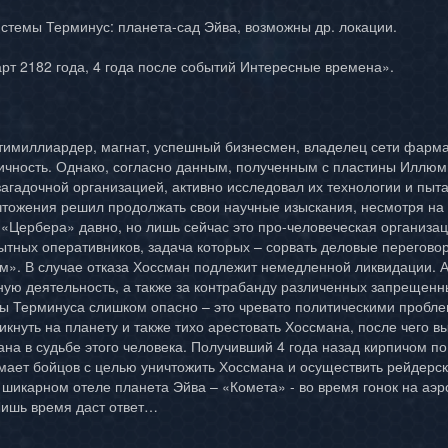
стемы Терминус: планета-сад Эйва, возможны др. локации.
рт 2182 года, 4 года после событий Интересные времена».
тимиллиардер, магнат, успешный бизнесмен, владелец сети фарма
чность. Однако, согласно данным, полученным с пластины Иллюми
й загадочной организацией, активно исследовал их технологии и пы
ичтожения решил продолжать свои научные изыскания, несмотря на
«Цербера» давно, но лишь сейчас это про-человеческая организац
ытных оперативников, задача которых – сорвать деловые перегово
м». В случае отказа Хоссман подлежит немедленной ликвидации. А
нную деятельность, а также за контрабанду различенных запрещен
ы Терминуса слишком опасно – это чревато политическими пробле
кнуть на планету и также тихо арестовать Хоссмана, после чего вы
ана в судьбе этого человека. Получивший 4 года назад кирпичом п
мает бойцов с целью уничтожить Хоссмана и осуществить рейдерски
 шикарном отеле планета Эйва – «Комета» - во время гонок на аэро
 Лишь время даст ответ…