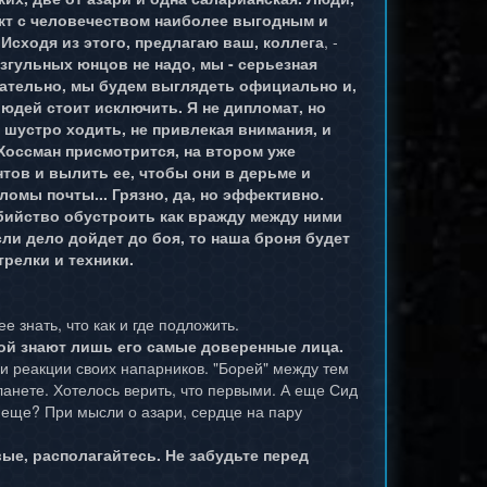
акт с человечеством наиболее выгодным и
 Исходя из этого, предлагаю ваш, коллега
, -
згульных юнцов не надо, мы - серьезная
вательно, мы будем выглядеть официально и,
юдей стоит исключить. Я не дипломат, но
 шустро ходить, не привлекая внимания, и
 Хоссман присмотрится, на втором уже
нтов и вылить ее, чтобы они в дерьме и
омы почты... Грязно, да, но эффективно.
бийство обустроить как вражду между ними
сли дело дойдет до боя, то наша броня будет
трелки и техники.
е знать, что как и где подложить.
орой знают лишь его самые доверенные лица.
и реакции своих напарников. "Борей" между тем
ланете. Хотелось верить, что первыми. А еще Сид
и еще? При мысли о азари, сердце на пару
вые, располагайтесь. Не забудьте перед