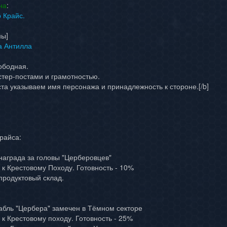
на
:
 Крайс.
ны]
а Антилла
ободная.
стер-постами и грамотностью.
ста указываем имя персонажа и принадлежность к стороне.[/b]
райса:
награда за головы "Церберовцев"
 к Крестовому Походу. Готовность - 10%
продуктовый склад.
абль "Цербера" замечен в Тёмном секторе
 к Крестовому походу. Готовность - 25%