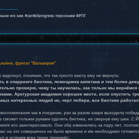
ыне его зам. #cantkillprogress:
персонажи ФРПГ
льяна, фрегат "Валькирия"
вздохнул, понимая, что так просто каюту ему не вернуть:
ть в спарринге биотика, помощника капитана и тем более дев
ательно проверю, чему ты научилась, как только мы вернёмся
ками. Арктурская академия хорошее место, если опустить тре
ных интересных людей но, черт побери, все биотики работал
 воспоминания как в поединке, раз за разом азари выходила победи
е сможет голыми руками одолеть биотика, не свернув ему шеи. С Йо
инге его заинтересовало. Они оба изменились за пару лет, поэтому
йчас на это совершенно не было времени и им необходимо готовит
л и оглядев всех троих произнёс: