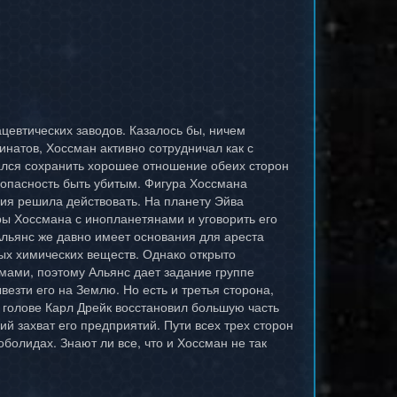
цевтических заводов. Казалось бы, ничем
натов, Хоссман активно сотрудничал как с
тался сохранить хорошее отношение обеих сторон
 опасность быть убитым. Фигура Хоссмана
ия решила действовать. На планету Эйва
ры Хоссмана с инопланетянами и уговорить его
льянс же давно имеет основания для ареста
ных химических веществ. Однако открыто
мами, поэтому Альянс дает задание группе
везти его на Землю. Но есть и третья сторона,
о голове Карл Дрейк восстановил большую часть
й захват его предприятий. Пути всех трех сторон
болидах. Знают ли все, что и Хоссман не так