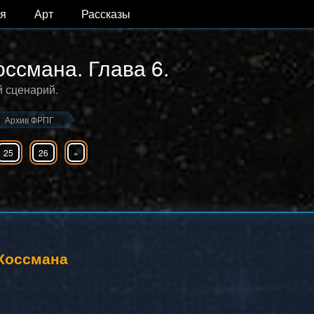
я
Арт
Рассказы
оссмана. Глава 6.
сценарий.
Архив ФРПГ
25
26
»
Хоссмана