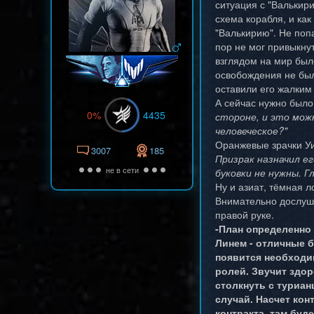
ситуация с "Валькири
схема корабля, и ка
"Валькирию". Не поп
пор не мог привыкнут
взглядом на мир было
освобождения не были
оставили его жалким
А сейчас нужно было
0%
4435
стороне, и это мож
человеческое?"
Оранжевые зрачки Уи
3007
185
Призрак назначил е
не в сети
буковки не нужны. Г
Ну и азиат, тёмная л
Внимательно дослуш
правой руке.
-План определенно 
Линем - отличные б
появится необходим
ролей. Звучит здор
столкнуть с туриан
случай. Насчет кон
контракта. там буд