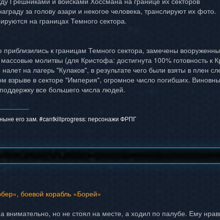
ду Грешниками и войсками Хоссмана на границе их секторов
аграду за голову азари и некогое человека, транслируют их фото.
ируются на границах Темного сектора.
 приблизились к границам Темного сектора, замечены вооруженны
 массовые молитвы (для Кристофа: достигнута 100% готовность к 
алет на лагерь "Кулаков", в результате чего были взяты в плен с
м взрыве в секторе "Империя", огромное число погибших. Винов
поддержку все большего числа людей.
ыне его зам. #cantkillprogress:
персонажи ФРПГ
бер», боевой корабль «Борей»
внимательно, но не стоял на месте, а ходил по палубе. Ему нрави