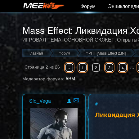
Форум
Энциклопеди
Mass Effect: Ликвидация Х
ИГРОВАЯ ТЕМА. ОСНОВНОЙ СЮЖЕТ. Открытый 
Главная
Форум
ФРПГ [Mass Effect 2.IN]
Страница
2
из
26
…
«
1
2
3
4
Модератор форума:
ARM
Sid_Vega
#
1
Ликвидация 