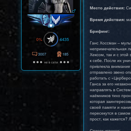
Место действия:
Си
Время действия:
ма
Брифинг:
0%
4435
Ганс Хоссман – муль
непримечательная ли
3007
185
Хексом, так и с это
к себе. После их ун
не в сети
привлекла внимание 
отправлено звено оп
работать с «Церберо
Ганса за его незако
направлять в Систем
наёмников тихо прони
которая заинтересов
своей памяти и нани
пересекутся в самом
прост, как кажется?
Список игроков: