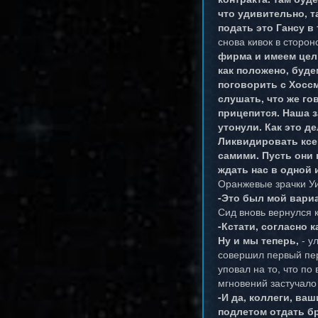
что удивительно, 
подать это Гансу в
снова кивок в сторо
фирма и имеем цел
как положено, буде
поговорить с Хоссм
слушать, что же го
прицепится. Наша з
утонули. Как это д
Ликвидировать ксе
самими. Пусть они 
ждать нас в одной и
Оранжевые зрачки Уи
-Это был мой вариа
Сид вновь вернулся к
-Кстати, согласно 
Ну и мы теперь,
- у
совершил первый пер
уповал на то, что по
мгновений застучало
-И да, коллеги, ва
подлетом отдать бр