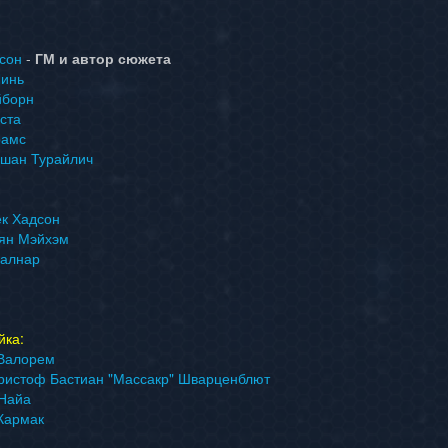
сон
-
ГМ и автор сюжета
Линь
йборн
ста
рамс
шан Турайлич
к Хадсон
ян Мэйхэм
залнар
йка:
 Валорем
ристоф Бастиан "Массакр" Шварценблют
’Найа
Кармак