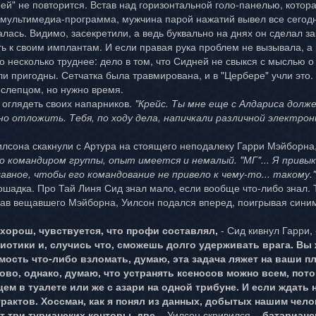
ей" не повторится. Встав над горизонтальной голо-панелью, которая
к мультимедиа-программа, мужчина парой нажатий вывел все сегод
алась. Видимо, засекретили, а ведь буквально на днях он сделал з
ь к своим имплантам. И если правая рука проблем не вызывала, а 
 несколько труднее: дело в том, что Сидней не свыкся с мыслью о 
 пригодны. Сетчатка была травмирована, и в "Цербере" учли это. 
 слепцом, но нужно время.
 оглядеть своих напарников.
"Крейс. Ты мне еще с Алдариса долже
но отложить. Тебя, по ходу дела, напичкали различной электро
лсона скакнули с Артура на стоящего неподалеку Гарри Мэйборна,
го командиром группы, опыт имеется и немалый. "МГ"... Я прив
лавное, чтобы его командование не привело к чему-то... такому."
ошадка. Про Тай Линя Сид знал мало, если вообще что-либо знал. То
ав вещавшего Мэйборна, Уилсон подался вперед, поигрывая синим
хорош, чувствуется, что профи составлял,
- Сид кивнул Гарри,
иотики и, случись что, сможешь долго удерживать врага. Вы ж
ость что-либо взломать, думаю, эта задача ляжет на ваши п
ово, однако, думаю, что устранять ксеносов можно всем, пот
цем в туалете или же с азари на одной трибуне. И если ждать
трактов. Хоссман, как я понял из данных, добытых нашим чело
ет три турианских конторы, две,
- Уилсон скривился, -
батарианск