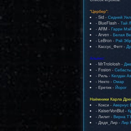
"Цербер":
- Sid -
Сидней Уил
- BlueFlash -
Тай 
- ARM -
Гарри Мэ
- Arven -
Белая Ве
- LeBron -
Рэй Эб
- Кассус_Фетт -
Ду
Альянс:
- MrTrololosh -
Дже
- Fosion -
Себасть
- Риль -
Келдан А
- Некто -
Омар
- Еретик -
Йорог
Наёмники Карла Дре
- Кокси -
Авернус
- KaiserVonBlut -
К
- Лилит -
Вирна Т
- Дядя_Лир -
Лир 