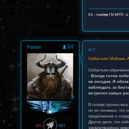
EX - глав
гад
ГМ ФРПГ, а н
Fosion
#
17
Себастьян Мэйхем, А
Себастьян обречённо 
-
Всегда готов поби
не сегодня. Я обяз
наблюдать за биоти
встретил самых раз
В голове пронеслись
но он понимал, что н
предложение о спарр
Другое дело, что се
0%
831
удовлетворённо кивну