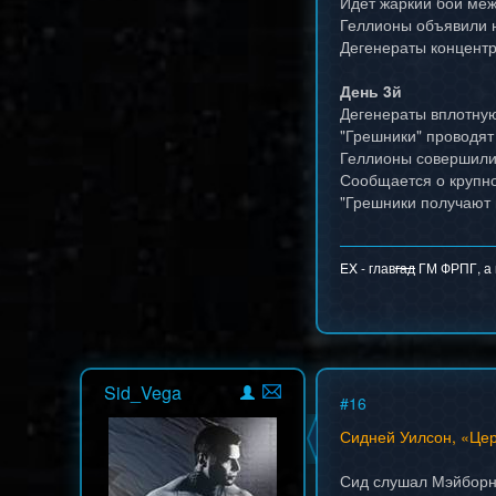
Идет жаркий бой меж
Геллионы объявили н
Дегенераты концентр
День 3й
Дегенераты вплотную
"Грешники" проводят
Геллионы совершили н
Сообщается о крупно
"Грешники получают 
EX - глав
гад
ГМ ФРПГ, а н
Sid_Vega
#
16
Сидней Уилсон, «Цер
Сид слушал Мэйборна 