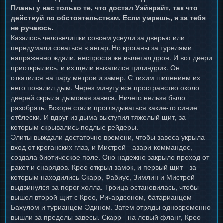
Планы у нас только те, что достал Уэйнрайт, так что
действуй по обстоятельствам. Если умрешь, я за тебя
не ручаюсь.
Казалось человечишки совсем уснули за дверью или
передумали соваться в ангар. Но кроганы за турелями
напряженно ждали, неспроста же вылетал дрон. И вот двери
приоткрылись, и из щели выкатился цилиндрик. Он
откатился на пару метров и замер. С тихим шипением из
него повалил дым. Через минуту все пространство около
дверей скрыла дымовая завеса. Ничего нельзя было
разобрать. Вскоре стали проглядываться какие-то синие
отблески. И вдруг из дыма выступил тяжелый щит, за
которым скрывались подлые рейдеры.
Элиты выждали достаточно времени, чтобы завеса укрыла
вход от кроганских глаз, и Мистрей - азари-коммандос,
создала биотическое поле. Оно надежно закрыло проход от
ракет и снарядов. Крео открыл замок, и первый щит - за
которым находились Скарр, Фабиус, Зимлин и Мистрей
выдвинулся за порог холла. Троица остановилась, чтобы
вышел второй щит с Крео, Ричардсоном, батарианцем
Бахулом и турианцем Эдином. Затем отряды одновременно
вышли за пределы завесы. Скарр - на левый фланг, Крео -