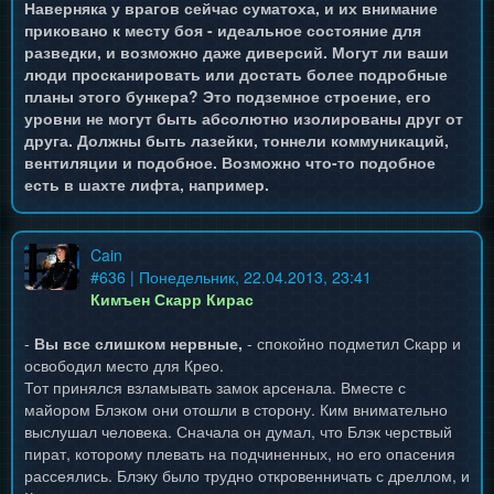
Наверняка у врагов сейчас суматоха, и их внимание
приковано к месту боя - идеальное состояние для
разведки, и возможно даже диверсий. Могут ли ваши
люди просканировать или достать более подробные
планы этого бункера? Это подземное строение, его
уровни не могут быть абсолютно изолированы друг от
друга. Должны быть лазейки, тоннели коммуникаций,
вентиляции и подобное. Возможно что-то подобное
есть в шахте лифта, например.
Cain
#
636
| Понедельник, 22.04.2013, 23:41
Кимъен Скарр Кирас
-
Вы все слишком нервные,
- спокойно подметил Скарр и
освободил место для Крео.
Тот принялся взламывать замок арсенала. Вместе с
майором Блэком они отошли в сторону. Ким внимательно
выслушал человека. Сначала он думал, что Блэк черствый
пират, которому плевать на подчиненных, но его опасения
рассеялись. Блэку было трудно откровенничать с дреллом, и