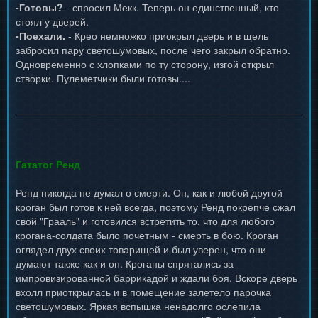
-Готовы?
- спросил Мекк. Теперь он единственный, кто
стоял у дверей.
-Поехали.
- Крео немножко приокрыл дверь и в щель
забросил пару светошумовых, после чего закрыл обратно.
Одновременно с хлопками по ту сторону, изгой открыл
створки. Пулеметчики были готовы....
Гататог Ренд
Ренд никогда не думал о смерти. Он, как и любой другой
кроган был готов к ней всегда, поэтому Ренд покрепче сжал
свой "Грааль" и готовился встретить то, что для любого
крогана-солдата было почетным - смерть в бою. Кроган
оглядел двух своих товарищей и был уверен, что они
думают также как и он. Кроганы спрятались за
импровизированной баррикадой и ждали боя. Вскоре дверь
вхолл приоткрылась и в помещение залетело парочка
светошумовых. Яркая вспышка ненадолго ослепила