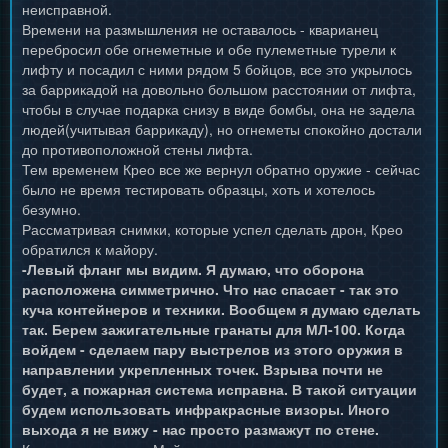
неисправной.
Времени на размышления не оставалось - кварианец
перебросил обе огнеметные и обе пулеметные турели к
лифту и посадил с ними рядом 5 бойцов, все это укрылось
за баррикадой на довольно большом расстоянии от лифта,
чтобы в случае подарка снизу в виде бомбы, она не задела
людей(учитывая баррикаду), но огнеметы спокойно достали
до противоположной стены лифта.
Тем временем Крео все же вернул обратно оружие - сейчас
было не время тестировать образцы, хоть и хотелось
безумно.
Рассматривая снимки, которые успел сделать дрон, Крео
обратился к майору.
-Левый фланг мы видим. Я думаю, что оборона
расположена симметрично. Что нас спасает - так это
куча контейнеров и техники. Вообщем я думаю сделать
так. Берем зажигательные гранаты для МЛ-100. Когда
войдем - сделаем пару выстрелов из этого оружия в
направлении укрепленных точек. Взрыва почти не
будет, а пожарная система исправна. В такой ситуации
будем использовать инфракрасные визоры. Иного
выхода я не вижу - нас просто размажут по стене.