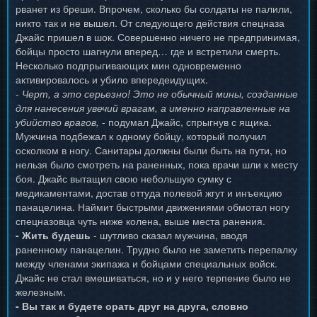
рванет из бреши. Впрочем, сколько бы солдаты не палили,
никто так и не вышел. От следующего действия спецназа
Джайс пришел в шок. Совершенно ничего не предпринимая,
бойцы просто шагнули вперед… где и встретили смерть.
Несколько подпрыгивающих мин одновременно
активировалось и убило впередеидущих.
- Черт, а это серьезно! Это не обычный мины, созданные
для нанесения увечий врагам, а именно направленные на
убийство врагов,
- подумал Джайс, спрыгнув с ящика.
Мужчина подбежал к одному бойцу, который получил
осколком в ногу. Санитары должны были быть на пути, но
нельзя было смотреть на раненных, пока врачи шли к месту
боя. Джайс вытащил свою небольшую сумку с
медикаментами, достав оттуда полевой жгут и инъекцию
панацелина. Наймит быстрыми движениями обмотал ногу
спецназовца чуть ниже колена, выше места ранения.
- Жить будешь
- шутливо сказал мужчина, вводя
раненному панацелин. Трудно было не заметить перепалку
между членами экипажа и бойцами специальных войск.
Джайс не стал вмешиваться, но и у него терпение было не
железным.
- Вы так и будете орать друг на друга, словно