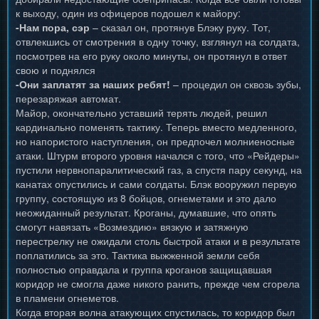
к выходу, один из офицеров подошел к майору:
-Нам пора, сэр
– сказал он, протянув Блэку руку. Тот,
отвлекшись от смотрения в одну точку, взглянул на солдата,
посмотрев на его руку около минуты, он протянул в ответ
свою и поднялся
-Они заплатят за наших ребят!
– процедил он сквозь зубы,
перезаряжая автомат.
Майор, окончательно уставший терять людей, решил
кардинально поменять тактику. Теперь вместо медленного,
но напористого наступления, он предпочел молниеносные
атаки. Штурм второго уровня начался с того, что «Рейдеры»
пустили нервнопаралитический газ, а спустя пару секунд, на
канатах опустились и сами солдаты. Блэк вооружил первую
группу, состоящую из 8 бойцов, огнеметами и это дало
неожиданный результат. Кроганы, думавшие, что опять
смогут навязать «Возмездию» вязкую и затяжную
перестрелку не ожидали столь быстрой атаки и в результате
поплатились за это. Тактика выжженной земли себя
полностью оправдала и группа кроганов защищавшая
коридор не смогла даже никого ранить, прежде чем сгорела
в пламени огнеметов.
Когда вторая волна атакующих спустилась, то коридор был