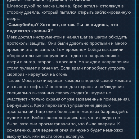
Шлепок рукой по маске шлема. Крео встал и оттолкнул в
сторону дрелла, который пытался открыть заблокированную
дверь.
-Самоубийца? Хотя нет, не так. Ты не видишь, что
индикатор красный?
Мекк достал инструментон и начал шаг за шагом обходить
протоколы защиты. Они были довольно простыми и много
времени это не заняло. Тем временем бойцы выставили
оборонительные сооружения - одно по направлению к
двери в ангар, второе - в арсенал. На каждом направлении
стоял пулемет и огнемет. Если враги попробуют устроить
сюрприз - нарвуться на огонь.
Так-же Мекк деактивировал камеры в первой самой комнате
и в шахтах лифта. И поставил для охраны и наблюдения
специально вызванных сверху солдат(в штурме не
участвуют - только охраняют уже захваченные помещения).
Вернувшись, Крео перехватил управление дверью
арсенальной. Еще один боец занял место за баррикадой с
пулеметом. Бойцы расположились так, что их видно не
было, зато они просматривали то, что было впереди. К
сожалению, для ведения огня им нужно будет немножко
высунуться, или вести огонь вслепую.