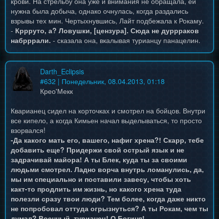
крови. На стрельбу она уже и внимания не обращала, ей
нужна была добыча, однако очнулась, когда раздались
взрывы тех мин. Чертыхнувшись, Лайт подбежала к Рокаму.
-
Кррруто, а? Ловушки, [цензура]. Сюда не дуррраков
набрррали.
- сказала она, вкалывая турианцу панацелин.
Darth_Eclipsis
#
632
| Понедельник, 08.04.2013, 01:18
Крео'Мекк
Кварианец сидел на корточках и смотрел на бойцов. Внутри
все кипело, а когда Кимьен начал выделываться, то просто
взорвался!
-Да какого мать его, вашего, нафиг хрена?! Скарр, тебе
добавить еще? Придержи свой острый язык и не
задрачивай майора! А ты Блек, куда ты за своими
людьми смотрел. Ладно ворча внутрь ломанулись, да,
мы им специально и поставили завесу, чтобы хоть
какт-то продлить им жизнь, но какого хрена туда
полезли сразу твои люди? Тем более, когда даже никто
не попробовал оттуда огрызнуться? А ты Рокам, чем ты
думал? Военный, турианец! О Богиня!