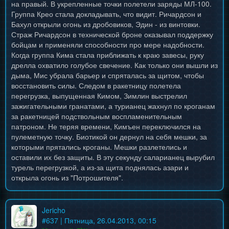
на правый. В укрепленные точки полетели заряды МЛ-100.
Группа Крео стала докладывать, что видит. Ричардсон и
Бахул открыли огонь из дробовиков, Эдин - из винтовки.
Страж Ричардсон в технической броне оказывал поддержку
бойцам и применяли способности про мере надобности.
Когда группа Кима стала приближать к краю завесы, руку
дрелла охватило голубое свечение. Как только они вышли из
дыма, Мис убрала барьер и спряталась за щитом, чтобы
восстановить силы. Следом в ракетницу полетела
перегрузка, выпущенная Кимом, Зимлин выстрелил
зажигательными гранатами, а турианец жахнул по кроганам
за ракетницей подствольным воспламенительным
патроном. Не теряя времени, Кимъен переключился на
пулеметную точку. Биотикой он дернул на себя мешки, за
которыми прятались кроганы. Мешки разлетелись и
оставили их без защиты. В эту секунду саларианец вырубил
турель перегрузкой, а из-за щита поднялась азари и
открыла огонь из "Потрошителя".
Jericho
#
637
| Пятница, 26.04.2013, 00:15