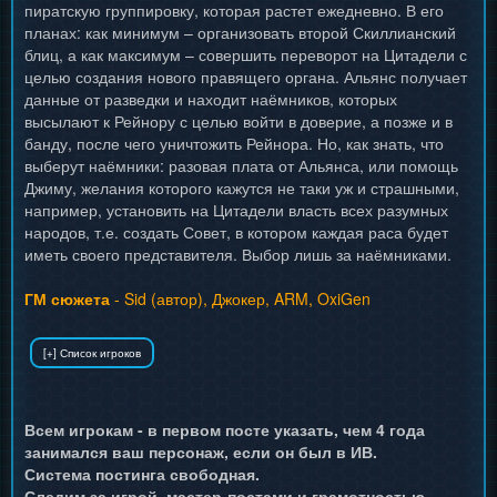
пиратскую группировку, которая растет ежедневно. В его
планах: как минимум – организовать второй Скиллианский
блиц, а как максимум – совершить переворот на Цитадели с
целью создания нового правящего органа. Альянс получает
данные от разведки и находит наёмников, которых
высылают к Рейнору с целью войти в доверие, а позже и в
банду, после чего уничтожить Рейнора. Но, как знать, что
выберут наёмники: разовая плата от Альянса, или помощь
Джиму, желания которого кажутся не таки уж и страшными,
например, установить на Цитадели власть всех разумных
народов, т.е. создать Совет, в котором каждая раса будет
иметь своего представителя. Выбор лишь за наёмниками.
ГМ сюжета
- Sid (автор), Джокер, ARM, OxiGen
Всем игрокам - в первом посте указать, чем 4 года
занимался ваш персонаж, если он был в ИВ.
Система постинга свободная.
Следим за игрой, мастер-постами и грамотностью.