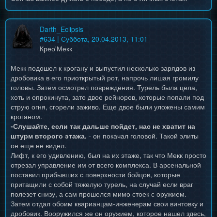
Darth_Eclipsis
#
634
| Суббота, 20.04.2013, 11:01
Крео'Мекк
Мекк подошел к крогану и выпустил несколько зарядов из
дробовика в его приоткрытый рот, напрочь лишая громилу
головы. Затем осмотрел повреждения. Турель была цела,
хоть и опрокинута, зато двое рейноров, которые попали под
струю огня, сгорели заживо. Еще двое были уложены самим
кроганом.
-Слушайте, если так дальше пойдет, нас не хватит на
штурм второго этажа.
- он покачал головой. Такой элиты
он еще не видел.
Лифт, к его удивлению, был на их этаже, так что Мекк просто
отрезал управление им от всего комплекса. В арсенальной
поставил прибывших с поверхности бойцов, которые
притащили с собой тяжелую турель, на случай если враг
полезет снизу, а сам прошелся мимо стоек с оружием.
Затем отдал обоим кварианцам-инженерам свои винтовку и
дробовик. Вооружился же он оружием, которое нашел здесь,