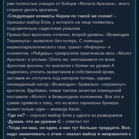
уже полностью очищен от бойцов «Молота Аралаха», всего
сгорело десять кроганов.
-Следующие комнаты берем по такой же схеме!
–
приказал майор Блэк, у которого на лице появилась
подозрительно садистская ухмылка .
Приказ был выполнен отлично, второй уровень «Возмездие
Терминуса» захватило без потерь. С помощью
нервнопаралитического газа, гранат «Инферно» и
огнеметов, «Рейдеры» превратили практически весь «Молот
Аралаха» в угольки. Опять же, окопавшиеся по всем
фронтам кроганы, по аналогии с боями на уровне А
надеялись утопить захватчиков в собственной крови,
заставив их отступить под напором потерь, однако
неожиданный напор «Возмездия» буквально «опрокинул»
кроганов. Вдобавок, новая тактика зачистки помещений
поставила «Молот» в безвыходное положение. Все это в
сумме привело к тому, что из всего гарнизона бункера
выжил только один – воевода Кагас.
-Где он?
– спросил майор Блэк у одного из разведчиков
-Думаю, что на уровне С
– ответил тот
-Тогда он наш, он один, а нас тут больше тридцати. Все,
надо заканчивать с этим – сказал майор и направился к