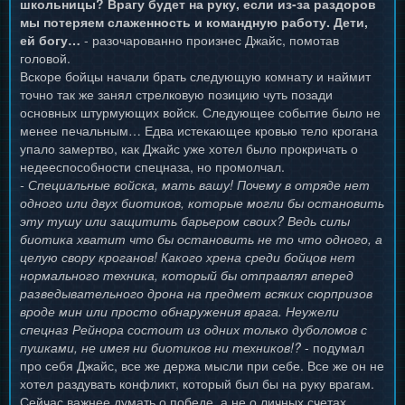
школьницы? Врагу будет на руку, если из-за раздоров
мы потеряем слаженность и командную работу. Дети,
ей богу…
- разочарованно произнес Джайс, помотав
головой.
Вскоре бойцы начали брать следующую комнату и наймит
точно так же занял стрелковую позицию чуть позади
основных штурмующих войск. Следующее событие было не
менее печальным… Едва истекающее кровью тело крогана
упало замертво, как Джайс уже хотел было прокричать о
недееспособности спецназа, но промолчал.
- Специальные войска, мать вашу! Почему в отряде нет
одного или двух биотиков, которые могли бы остановить
эту тушу или защитить барьером своих? Ведь силы
биотика хватит что бы остановить не то что одного, а
целую свору кроганов! Какого хрена среди бойцов нет
нормального техника, который бы отправлял вперед
разведывательного дрона на предмет всяких сюрпризов
вроде мин или просто обнаружения врага. Неужели
спецназ Рейнора состоит из одних только дуболомов с
пушками, не имея ни биотиков ни техников!?
- подумал
про себя Джайс, все же держа мысли при себе. Все же он не
хотел раздувать конфликт, который был бы на руку врагам.
Сейчас важнее думать о победе, а не о личных счетах.