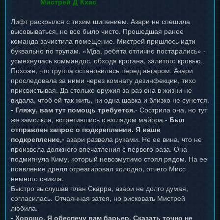
Мистрей Д`Кхас
Лифт раскрылся с тихим шипением. Азари не спешила
высовываться, но все было чисто. Прошедшая ранее
команда зачистила помещение. Мистрей пришлось идти
буквально по трупам. «Мда, ребята отлично постарались» -
усмехнулась коммандос, обходя крогана, залитого кровью.
Похоже, что группа остановилась перед ангаром. Азари
проследовала за ними через комнату дезинфекции, тихо
присвистывая. Да столько оружия за раз она в жизни не
видала, чтоб ей так жить, ни одна шавка и близко не сунется.
- Гляжу, вам тут помощь требуется.
- Сострила она, но тут
же замолкла, встретившись с взглядом майора.-
Был
отправлен запрос о подкреплении. Я ваше
подкрепление,-
азари развела руками. Не ее вина, что не
произвела должного впечатления с первого раза. Она
подмигнула Киму, который невозмутимо стоял рядом. На ее
появление дрелл отреагировал холодно, отчего Мисс
немного сникла.
Быстро выслушав план Скарра, азари не долго думая,
согласилась. Отчаянная затея, но рисковать Мистрей
любила.
- Хорошо. Я обеспечу вам барьер. Сказать точно не