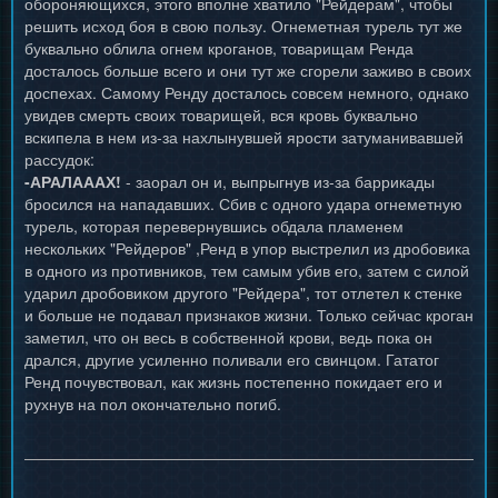
обороняющихся, этого вполне хватило "Рейдерам", чтобы
решить исход боя в свою пользу. Огнеметная турель тут же
буквально облила огнем кроганов, товарищам Ренда
досталось больше всего и они тут же сгорели заживо в своих
доспехах. Самому Ренду досталось совсем немного, однако
увидев смерть своих товарищей, вся кровь буквально
вскипела в нем из-за нахлынувшей ярости затуманивавшей
рассудок:
-АРАЛАААХ!
- заорал он и, выпрыгнув из-за баррикады
бросился на нападавших. Сбив с одного удара огнеметную
турель, которая перевернувшись обдала пламенем
нескольких "Рейдеров" ,Ренд в упор выстрелил из дробовика
в одного из противников, тем самым убив его, затем с силой
ударил дробовиком другого "Рейдера", тот отлетел к стенке
и больше не подавал признаков жизни. Только сейчас кроган
заметил, что он весь в собственной крови, ведь пока он
дрался, другие усиленно поливали его свинцом. Гататог
Ренд почувствовал, как жизнь постепенно покидает его и
рухнув на пол окончательно погиб.