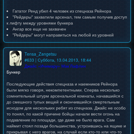
Гататог Ренд убил 4 человек из спецназа Рейнора
"Рейдеры" захватили арсенал, тем самым получив доступ
к лифту между уровнями бункера
Ангар все еще не захвачен
"Рейдеры" могут направиться на любой из уровней
Tensa_Zangetsu
#
633
| Суббота, 13.04.2013, 18:44
Джайс «Ичимару» Мак’Лафлин
Бункер
Последующие действия спецназа и наемников Рейнора
были мягко говоря, некомпетентными. Сперва несколько
сомнительный штурм арсенальной комнаты, начавшийся с
до смешного тупых вещей и окончившийся смертельным
исходом для нескольких ребят из спецназа. Джайс не особо
то понял, по какой причине бойцы начали вести огонь на
подавление по площади, где даже не было врага. Сам
наймит стоял позади большинства, устроившись на ящике и
прикрывая с него врагов, на случай если кто-то или что-то