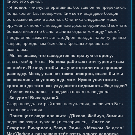
Кирас это оценил.
-
Я понял,
- кивнул оперативник, больше он не пререкался.
Когда кроган был повержен, Кимъен и еще двое бойцов
осторожно вошли в арсенал. Они тихо следовали мимо
оружейных полок с невиданным доселе оружием. В комнате
больше никого не было, и элиты отдали команду "чисто".
Предстояло захватить ангар. Дрон передал парочку ценных
кадров, прежде чем был сбит. Кроганы хорошо там
окопались.
-
Мы не знаем, что находится по правую сторону,
-
сказал майор Блэк. -
Но пока работают эти турели - нам
не войти. Я хочу, чтобы вы уничтожили их и провели
разведку. Мекк, у нас нет таких визоров, иначе бы мы
не попались на уловку с дымом. Нужно уничтожить
кроганов до того, как ухудшится видимость. Еще идеи?
-
У меня есть план,
- вкрадчиво подал голос дрелл.
-
Закурим!
Выкладывай.
Скарр поведал хитрый план наступления, после чего Блэк
отдал приказания:
-
Притащите сюда два щита. Д'Кхасс, Фабиус, Зимлин
-
подошли азари, турианец и саларианец. -
Идете со
Скарром. Ричардсон, Бахул, Эдин - с Мекком. За дело!
Мак’Лафлин, разрешаю тебе взять одного человека.