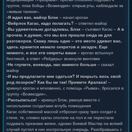
группе, пока бойцы «Возмездия» открыв рты, наблюдали за
«живым танком».
-Я ждал вас, майор Блэк
– начал кроган
-Вейрлок Кагас, надо полагать?
– ответил майор
-Вы удивительно догадливы, Блэк
– съязвил Кагас –
А в
прочем, я думаю, что мы все пришли сюда не для
разговоров. Скажу лишь одно – это место удивит вас,
здесь хранится немало секретов и загадок. Еще
немного, и все эти секреты ваши
– кроган вспыхнул
биотикой, в ответ «Рейдеры» вскинули винтовки
-Не глупите, воевода, нас намного больше
– сказал
майор
-И вы предлагаете мне сдаться? И покрыть весь свой
род позором? Как бы ни так! Примите Аралаха!
–
крикнул кроган и мгновенно, с помощь «Рывка», бросился в
группу «Возмездия».
-Рассыпаться!
– крикнул Блэк, рванув вместе с
несколькими солдатами вглубь помещения
Кагас собственной массой отбросил сразу трех солдат к
стене, те, словно куклы сползли на пол и не перестали
подавать признаки жизни, однако Боевой Мастер на всякий
случай пустил в них контрольную очередь. Разобравшись с