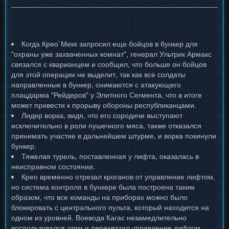
Когда Крео`Мекк запросил еще бойцов в бункер для
"охраны уже захваченных комнат", генерал Ультрик Армакс
связался с кварианцем и сообщил, что больше он бойцов
для этой операции не выделит, так как все солдаты
направленные в бункер, снимаются с атакующего
плацдарма "Рейдеров" у Элитного Сегмента, что в итоге
может привести к прорыву обороны республиканцами.
Лидер ворка, видя, что его сородичи выступают
исключительно в роли пушечного мяса, также отказался
принимать участие в дальнейшем штурме, и ворка покинули
бункер.
Тяжелая турель, поставленная у лифта, оказалась в
неисправном состоянии.
Крео временно отрезал кроганов от управление лифтом,
но система контроля в бункере была построена таким
образом, что все команды на приборах можно было
блокировать с центрального пульта, который находится на
одном из уровней. Воевода Кагас незамедлительно
воспользовался этим и перехватил управление лифтом.