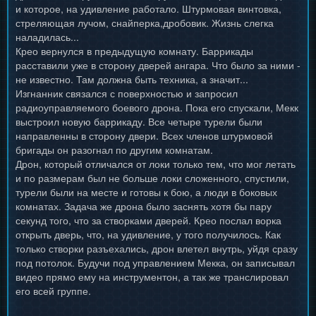
и которое, на удивление работало. Штурмовая винтовка,
стреляющая лучом, снайперка,дробовик. Жизнь слегка
наладилась...
Крео вернулся в предыдущую комнату. Баррикады
расставили уже в сторону дверей ангара. Что было за ними -
не известно. Там должна быть техника, а значит...
Изгнанник связался с поверхностью и запросил
радиоуправляемого боевого дрона. Пока его спускали, Мекк
выстроил новую баррикаду. Все четыре турели были
направленны в сторону двери. Всех членов штурмовой
бригады он разогнал по другим комнатам.
Дрон, который отличался от локи только тем, что мог летать
и по размерам был не больше локи сложенного, спустили,
турели были на месте и готовы к бою, а люди в боковых
комнатах. Задача же дрона было заснять хотя бы пару
секунд того, что за створками дверей. Крео послал ворка
открыть дверь, что, на удивление, у того получилось. Как
только створки разъехались, дрон влетел внутрь, уйдя сразу
под потолок. Будучи под управлением Мекка, он записывал
видео прямо ему на инструментон, а так же транслировал
его всей группе.