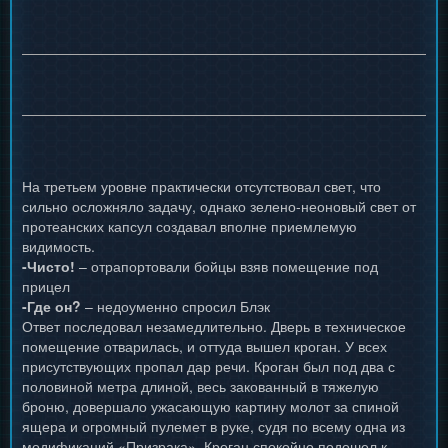
На третьем уровне практически отсутствовал свет, что
сильно осложняло задачу, однако зелено-неоновый свет от
протеанских капсул создавал вполне приемлемую
видимость.
-Чисто!
– отрапортовали бойцы взяв помещение под
прицел
-Где он?
– недоуменно спросил Блэк
Ответ последовал незамедлительно. Дверь в техническое
помещение отварилась, и оттуда вышел кроган. У всех
присутствующих пропал дар речи. Кроган был под два с
половиной метра длиной, весь закованный в тяжелую
броню, довершало ужасающую картину молот за спиной
ящера и огромный пулемет в руке, судя по всему одна из
модификаций «Призрака». Кроган спокойно подошел к