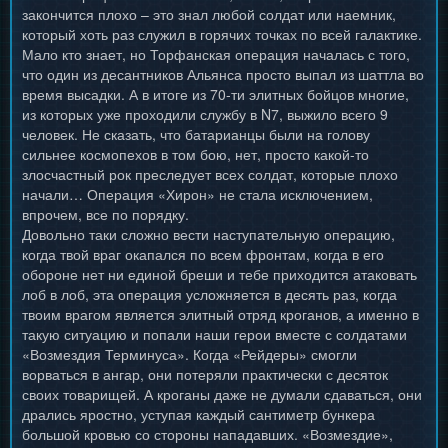
закончится плохо – это знал любой солдат или наемник,
который хоть раз служил в горячих точках по всей галактике.
Мало кто знает, но Торфанская операция началась с того,
что один из десантников Альянса просто выпал из шаттла во
время высадки. А в итоге из 70-ти элитных бойцов многие,
из которых уже проходили службу в N7, выжило всего 9
человек. Не сказать, что батарианцы были на голову
сильнее космопехов в том бою, нет, просто какой-то
злосчастный рок преследует всех солдат, которые плохо
начали… Операция «Хирон» не стала исключением,
впрочем, все по порядку.
Довольно таки сложно вести наступательную операцию,
когда твой враг окапался по всем фронтам, когда в его
обороне нет ни единой бреши и тебе приходится атаковать
лоб в лоб, эта операция усложняется в десять раз, когда
твоим врагом является элитный отряд кроганов, а именно в
такую ситуацию и попали наши герои вместе с солдатами
«Возмездия Терминуса». Когда «Рейдеры» смогли
ворваться в ангар, они потеряли практически с десяток
своих товарищей. А кроганы даже не думали сдаваться, они
дрались яростно, уступая каждый сантиметр бункера
большой кровью со стороны нападавших. «Возмездие»,