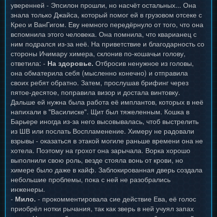
уверенней - Эпсилон прошли, но насчёт остальных... Она
знала только Джайса, который помог ей в грузовом отсеке с
Крео и ВанГигом. Еву немного передёрнуло от того, что она
вспомнила этого человека. Она помнила, что кварианец с
ним подрался из-за неё. На приветствие и благодарность со
стороны Ичимару химера, склонив по-кошачьи голову,
ответила: -
На здоровье.
Отбросив ненужное из головы,
она обматерила себя (мысленно конечно) и отправила
своих ребят обратно. Затем, прослушав брифинг через
пятое-десятое, поправила визор и достала винтовку.
Дальше ей нужна была работа её имплантов, которых в неё
напихали в "Василиске". Щит был тяжеленным. Кошка в
Барьере иногда из-за него высовывалась, чтоб выстрелить
из ШВ или послать Воспламенение. Химеру не радовали
взрывы - оказаться в этакой могиле раньше времени она не
хотела. Поэтому на грохот она зарычала. Ворка хорошо
выполнили свою роль, везде стояла вонь от крови, но
химере было даже в кайф. Заблокированная дверь создала
небольшие проблемы, пока с ней не разобрались
инженеры.
-
Мило.
- прокомментировала сие действие Ева, её голос
приобрёл нотки рычания, так как зверь в ней учуял запах