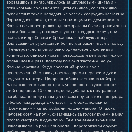
ворвавшись в ангар, укрылось за штурмовыми щитами и
пока кроганы поливали эти щиты свинцом, со своих двух
пулеметных точек, нападавшие успели соорудить несколько
баррикад из ящиков, которые притащили из других комнат.
Завязалась перестрелка, однако кроганы были ограничены в
своем боезапасе, поэтому спустя пятнадцать минут, они
похватали дробовики и бросились в лобовую атаку.
Завязавшийся рукопашный бой не мог закончиться в пользу
«Рейдеров», если бы их было одинаковое с кроганами
количество, однако пираты превосходили рептилий числом
более чем в 4 раза, поэтому бой был жестоким, но уж
больно коротким. Когда последний кроган пал с
простреленной головой, настало время перевести дух и
подсчитать потери. Цифра погибших заставила майора
Блэка окончательно потерять уверенность в успешности
этой операции. 15 человек, если добавить к ним ранние
погибших, то получалась уж совсем неутешительная цифра
в более чем двадцать человек – это была половина
«Возмездия» и катастрофа лично для майора. От шока
человек осел на пол и, схватившись за голову руками начал
просто смотреть в одну точку. Тем временем выжившие
накладывали на раны панацелин, перезаряжали оружие,
добирали недостающие боеприпасы. Когда все были готовы