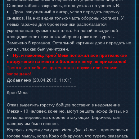
Створки кабины закрылись, и она уехала на уровень B.
Дрон, запущенный в ангар, успел передать парочку
снимков. На них видна только часть обороны кроганов. У
левых гаражей для бронетехники располагается
укрепленная пулеметная точка. На левой посадочной
площадке стоит крупнокалиберная ракетная турель.
Замечено 5 кроганов. Остальной картинки дрон передать не
успел , так как был уничтожен.
Ну, и наконец. Крео`Мекк положил все протеанское
вооружение на место и больше к нему не прикасался!
Трогать что-либо из протеанского оружия или техники -
запрещено!
Добавлено
(20.04.2013, 11:01)
---------------------------------------------
Крео'Мекк
Отказ выделить горстку бойцов поставил в недоумение
Мекка - 10 человек, конечно, могут решить исход битвы, но
не когда перевес на стороне атакующих. Впрочем, там
наверху им было виднее.
Вернусь, отрежу ему ухо. Нет. Два. И нос.
- пронеслось в
голове мысль, когда Крео обнаружил, что турель оказалась