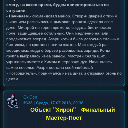
смогу, на какое время, будем ориентироваться по
ситуации.
- Начинаем,-
скомандовал майор. Створки дверей с тихим
шипением раскрылись и дымовая граната сделала свое
дело. Мистрей не теряя времени, создала биотическое
поле, защищавшее остальных. Они медленно начали
продвигаться вперед. Азари хоть и была довольно сильным
биотиком, но кроганы палили знатно. Мис каждый раз
морщилась, когда о барьер разбивались заряды. Когда
группа выбралась из-за завесы, Мистрей сняла щит,
укрываясь вместе с Кимом и переводя дух. Начиналось
самое веселье. Азари достала свой любимый
«Потрошитель», поднимаясь из-за щита и открывая огонь по
целям.
OxiGen
#
638
| Среда, 17.07.2013, 22:38
Объект "Хирон"
-
Финальный
Мастер-Пост