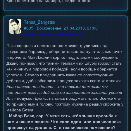
Крео посмотрел на Майора, ожидая ответа.
Tensa_Zangetsu
#
635
| Воскресенье, 21.04.2013, 21:00
Джайс «Ичимару» Мак’Лафлин
Пока спецназ и несколько наемников трудились над
созданием баррикад, оборонительно-наступательных точек
и прочего, Мак Лафлин корпел над планами сооружения.
Джайс понимал, что такими темпами их штурм грозил стать
как минимум пирровой победой, если вообще обернется
успехом. Стоило предпринять какие-то сопутствующие
действия, дабы облегчить процесс захвата всего комплекса.
Если ничего не сделать - то такими темпами мы
потеряем всех людей еще до завершения захвата уровня
А…
- подумал Джайс, пытаясь придумать план. Все-же что-
то пришло ему в голову, поэтому мужчина решил спросить у
майора Блэка:
- Майор Блэк, сэр. У меня есть небольшая просьба к
вам и вашим людям. Что если один- или два человека
проникнут на уровень С, в техническое помещение?