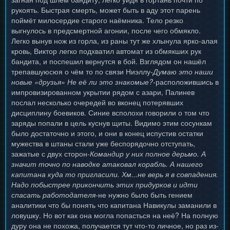
рукоять. Быстрая смерть, может быть в аду этот парень
поймёт милосердие старого наёмника. Тело резко
выгнулось в предсмертной агонии, после чего обмякло.
Легко вынув нож из горла, из раны тут же хлынула ярко-алая
кровь, Виктор легко подхватил автомат из обмякших рук
бандита, и поспешил вернутся в бой. Взглядом он нашёл
трепавшуюсюя о чём то по связи Ниэллу-
Думаю это наши
новые «друзья» Не её ли это знакомые?-
расположившись в
импровизированном укрытии рядом с азари, Палинев
послал несколько очередей во вконец потерявших
дисциплину боевиков. Синие всполохи говорили о том что
заряды попали в цель куснув щиты. Видимо этим сосункам
было достаточно и этого, и они в конец испустив остатки
мужества в штаны стали уже беспорядочно отступать,
зажатые с двух сторон-
Командир у них полное дерьмо. А
значит точно по наводке атаковал корабль. А нашего
капитана куда то пригласили. Хм...не верь я в совпадения.
Надо побыстрее прикончить этих придурков и идти
спасать работодателя-
не нужно было быть гением
аналитики что бы понять что капитана Навикулы заманили в
ловушку. Но вот как она могла попасться на неё? На полную
дуру она не похожа, получается тут что-то личное, но раз из-