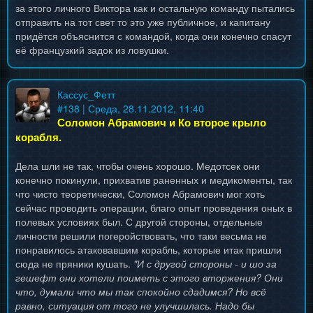
за этого личного Виктора как и остальную команду пытались
отправить на тот свет то это уже публичное, и капитану
придётся объяснится с командой, когда они конечно спасут
её французкий задок из ловушки.
Кассус_Фетт
#
138
| Среда, 28.11.2012, 11:40
Соломон Абрамович и Ко второе крыло
корабля.
Дела шли не так, чтобы очень хорошо. Медотсек они
конечно покинули, прихватив раненных и медикоменты, так
что чисто теоретически, Соломон Абрамович мог хоть
сейчас проводить операции, благо опыт проведения оных в
полевых условиях был. С другой стороны, отдельные
личности решили погеройствовать, что таки весьма не
понравилось атаковавшим корабль, которые итак пришли
сюда не пряники кушать.
"И с другой стороны - и шо за
гешефт они хотели поиметь с этого вторжения? Они
что, думали что мы так спокойно сдадимся? Но всё
равно, ситуация от того не улучшилась. Надо бы