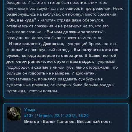
бесценно. И за это он готов был простить этим горе-
наемникам большую часть их ошибок и прегрешений. Резко
развернувшись на каблуках, он покинул место сражения.
-
Эй, вы куда?
- капитан отряда даже обернулся,
отвлекаясь от сражения и не реагируя на то, что его
вызывали свои же. -
Вы нам должны заплатить!
-
возмущенно дернулся было за джентльменом он.
-
И вам заплатят, Джонатан,
- уходящий бросил на того
короткий и равнодушный взгляд. -
Вы получите остаток
суммы когода завершите операцию. В банке, по той
долговой раписке, которую я вам выдал,
- упрямый
подбородок и сжатые в линия губы явно отображали, что
больше он говорить не намерен. И Джонатан,
спохватившись, принялся раздавать сумбурные и
суматошные приказы, от которых было больше вреда и
путаницы, нежели пользы.
Упырь
#
137
| Четверг, 22.11.2012, 18:20
Виктор «Волк» Палинев. Внезапный пост.