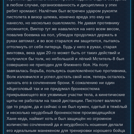
в любом случае, организованность и дисциплина у этих
ребят хромают. Налётчик был встречен ударом рукояти
пистолета в визор шлема, конечно вреда это ему не
нанесло, но несколько ошеломило. Не давая противнику
опомнится, Виктор тут же навалился на него всем весом,
повалив боевика на пол, ублюдок продолжал держать в
руках автомат, и во всю старался им защитится, пытаясь
оттолкнуть от себя питерца. Будь у него в руках, старая
винтовка, века эдак 20-го может быть от таких действий и
получился бы толк, но небольшой и лёгкий Мститель-8 был
совершено не пригоден для ближнего боя. На полу
завязалась борьба, пользуясь ошеломлёностью противника,
Волк изловчился и успел достать свой нож, теперь осталось
загнать его в сочленение брони. К сожалению ни один
яйцеголовый так и не придумал бронекостюма
прикрывающего все уязвимые участки тела, а кинетические
щиты не работали на такой дистанции. Пистолет валялся
где то рядом, да и сейчас о не был нужен, одетый в тяжёлый
и несколько неудобный бронекостюм производящийся
Хане-кеда, наймит хоть и был защищён но огромное
количество сочленений да и неудобность ношения делали
его идеальным манекеном для тренировки хорошего бойца