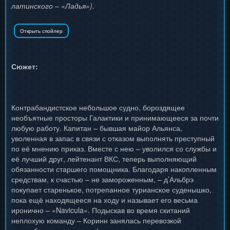
латинского – «Ладья»).
Сюжет:
Контрабандистское небольшое судно, бороздящее
необъятные просторы Галактики и принимающееся за почти
любую работу. Капитан – бывшая майор Альянса,
уволенная в запас в связи с отказом выполнять преступный
по её мнению приказ. Вместе с нею – уволился со службы и
её лучший друг, лейтенант ВКС, теперь выполняющий
обязанности старшего помощника. Благодаря накопленным
средствам, к счастью – не замороженным, – д’Альбрэ
покупает старенькое, потрепанное турианское суденышко,
пока ещё находящееся на ходу и называет его весьма
иронично – «Navicula». Подыскав во время скитаний
неплохую команду – Коринн занялась перевозкой