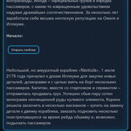
контрабанды, иногда – официальных грузов и изредка
пассажиров, с каким-то извращенным удовольствием
надувая дражайших соотечественников. За несколько лет
заработала себе весьма неплохую репутацию на Омеге и
Иллиуме.
Начало:
Небольшой, но аккуратный кораблик «Navicula», 1 июля
2179 года причалил к докам Иллиума для закупки новых
деталей, дозаправки и с целью взять на борт нескольких
пассажиров. Капитан, вместе со старпомом и сержантом –
отправилась продавать груз. Успешно сбыв пару сотен
килограмм неочищенной руды нулевого элемента, Коринн
решила заскочить в несколько магазинов – купить на замену
детали к движку кораблика, заказать подновить несколько
поистрепавшуюся за время рейда обшивку и, возможно,
подыскать пассажиров.