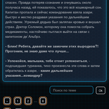
спасен. Правда потеряв сознание и очнувшись около
получаса назад, ей показалось, что это всё кошмарный сон.
Капитан пропала и сейчас командование взяла азари.
Быстро и жестко раздавая указания по дальнейшим
действиям. Угрюмый дядька был заляпан кровью и внушал
страх. Доктор Соломон, которому она помогла собрать
медикаменты, настойчиво пытлася выйти на связи с
капитоном де`Альбрэ.
- Блин! Ребята, давайте же замочим этих выродков?!
Прогоним, не знаю даже что лучше...
- Успокойся, малышка, тебе стоит успокоиться
, -
подошедшая турианка, тихо произнесла эти слова и затем
обратилась к азари, -
какие дальнейшие
указания...командир?
…
«
1
2
8