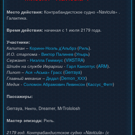
Место действия:
Контрабандистское судно «Navicula» .
Галактика.
Время действия:
начиная с 1 июля 2179 года.
Участники:
Капитан
–
Коринн-Ноэль д'Альбрэ
(
Риль
).
И.О. старпома
-
Виктор Палинев
(
Упырь
)
Сержант
-
Ниэлла Геммиус
(
VIKSTRA
)
Шпиён на службе Иерархии
-
Гарл Каноптус
(
ARM
).
Пилот
–
Ася «Аська» Грасс
(
Gerraya
)
Главный механик
–
Дедал
(
Demon_ХХХ
)
Медик
-
Соломон Абрамович Левинсон
(
Кассус_Фетт
)
Пассажиры:
Gerraya, Некто, Dreamer, MrTrololosh
Мастер эпизода:
Риль.
2179 год. Контрабандистское судно «Navicula» (с