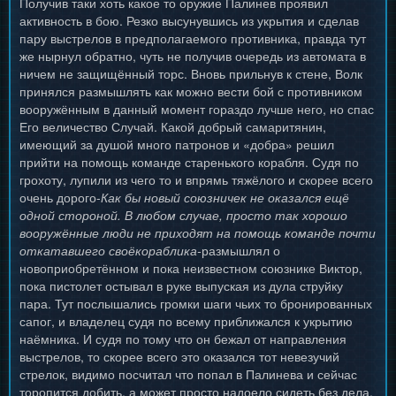
Получив таки хоть какое то оружие Палинев проявил
активность в бою. Резко высунувшись из укрытия и сделав
пару выстрелов в предполагаемого противника, правда тут
же нырнул обратно, чуть не получив очередь из автомата в
ничем не защищённый торс. Вновь прильнув к стене, Волк
принялся размышлять как можно вести бой с противником
вооружённым в данный момент гораздо лучше него, но спас
Его величество Случай. Какой добрый самаритянин,
имеющий за душой много патронов и «добра» решил
прийти на помощь команде старенького корабля. Судя по
грохоту, лупили из чего то и впрямь тяжёлого и скорее всего
очень дорого-
Как бы новый союзничек не оказался ещё
одной стороной. В любом случае, просто так хорошо
вооружённые люди не приходят на помощь команде почти
откатавшего своёкораблика-
размышлял о
новоприобретённом и пока неизвестном союзнике Виктор,
пока пистолет остывал в руке выпуская из дула струйку
пара. Тут послышались громки шаги чьих то бронированных
сапог, и владелец судя по всему приближался к укрытию
наёмника. И судя по тому что он бежал от направления
выстрелов, то скорее всего это оказался тот невезучий
стрелок, видимо посчитал что попал в Палинева и сейчас
торопится добить, а может просто надоело сидеть без дела,