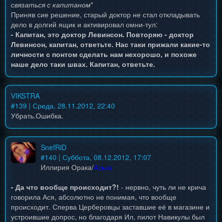
связаться с капитаном
"
Приняв сие решение, старый доктор не стал откладывать
дело в долгий ящик и активировал омни-тул:
- Капитан, это доктор Левинсон. Повторяю - доктор
Левинсон, капитан, ответьте. Нас таки прижали какие-то
личности с понтом сделать нам нехорошо, и похоже
наше дело таки швах. Капитан, ответьте.
VIKSTRA
#
139
| Среда, 28.11.2012, 22:40
Убрать.Ошибка.
SnefRiD
#
140
| Суббота, 08.12.2012, 17:07
Иллирия Орака
/
Аська
- Да что вообще происходит?!
- нервно, чуть ли не крича
говорила Ася, абсолютно не понимая, что вообще
происходит. Сперва Церберовцы заставшие её в магазине и
устроившие допрос, но благодаря Ил, пилот Навикулы был