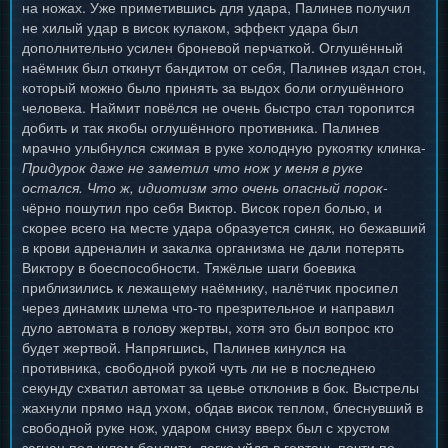
на ножах. Уже приметившись для удара, Палинев получил
не хилый удар в висок кулаком, эффект удара был
дополнительно усилен броневой перчаткой. Оглушённый
наёмник был откинут бандитом от себя, Палинев издал стон,
который можно было принять за выдох боли оглушённого
человека. Наймит повёлся не очень быстро стал торопится
добить и так якобы оглушённого противника. Палинев
мрачно улыбнулся сжимая в руке холодную рукоятку клинка-
Придурок даже не заметил что нож у меня в руке
остался. Что ж, идиотизм это очень опасный порок-
чёрно пошутил про себя Виктор. Висок горел болью, и
скорее всего на месте удара образуется синяк, но бежавший
в крови адреналин и закалка организма не дали потерять
Виктору в боеспособности. Тяжёлые шаги боевика
приблизились к лежащему наёмнику, налётчик просипел
через динамик шлема что-то презрительное и направил
дуло автомата в голову жертвы, хотя это был вопрос кто
будет жертвой. Напрягшись, Палинев кинулся на
противника, свободной рукой чуть ли не в последнею
секунду схватил автомат за цевье отклонив в бок. Выстрелы
жахнули прямо над ухом, обдав висок теплом, блеснувший в
свободной руке нож, ударом снизу вверх был с хрустом
загнан под шлем бандиту, легко уйдя в гортань почти по