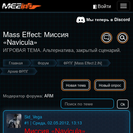
Войти
Togg
navig
Мы теперь в Discord
Mass Effect: Миссия
«Navicula»
ИГРОВАЯ ТЕМА. Альтернатива, закрытый сценарий.
Главная
Форум
ФРПГ [Mass Effect 2.IN]
Архив ФРПГ
Новая тема
Новый опрос
Модератор форума:
ARM
Sid_Vega
#
1
| Среда, 02.05.2012, 13:13
Миссия «Navicula».