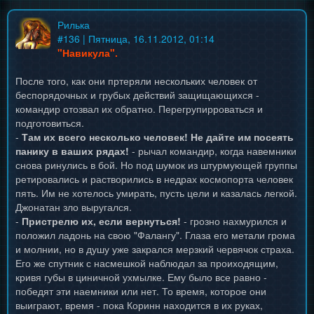
Рилька
#
136
| Пятница, 16.11.2012, 01:14
"Навикула".
После того, как они пртеряли нескольких человек от
беспорядочных и грубых действий защищающихся -
командир отозвал их обратно. Перегрупирроваться и
подготовиться.
-
Там их всего несколько человек! Не дайте им посеять
панику в ваших рядах!
- рычал командир, когда навемники
снова ринулись в бой. Но под шумок из штурмующей группы
ретировались и растворились в недрах космопорта человек
пять. Им не хотелось умирать, пусть цели и казалась легкой.
Джонатан зло выругался.
-
Пристрелю их, если вернуться!
- грозно нахмурился и
положил ладонь на свою "Фалангу". Глаза его метали грома
и молнии, но в душу уже закрался мерзкий червячок страха.
Его же спутник с насмешкой наблюдал за проиходящим,
кривя губы в циничной ухмылке. Ему было все равно -
победят эти наемники или нет. То время, которое они
выиграют, время - пока Коринн находится в их руках,