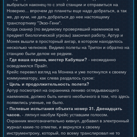
выбраться наконец-то с этой станции и отправиться на
Новерию... впрочем до планеты еще надо добраться, а так
же, до кучи, не дать добраться до нее настоящему
транспортнику "Экзо-Гени".
Когда сканер (по видимому проверявший наемников на
предмет биологической угрозы) закончил работу, Артур и
Монек вышли в просторный ангар, в котором находилось
несколько челноков. Видимо полеты на Тритон и обратно на
станцию были делом не редким.
- Где ваша охрана, мистер Кабуяши?
- неожиданно
осведомился Прайт.
Крейс перевел взгляд на Монека и уже потянулся к своему
коммуникатору, как слева раздалось сухое:
- Цель и продолжительность полета?
Артур посмотрел на охранника лениво оглядывающего
наемников, должно быть ничего необычного в том, что здесь
появились ученые, не было.
- Полевые испытания объекта номер 31. Двенадцать
часов.
- ляпнул наобум Крейс уставшим голосом.
Охранник многозначительно кивнул, добавил в электронный
журнал какие-то отметки, и вернулся к своему
инструментрону, который, по всему транслировал не то