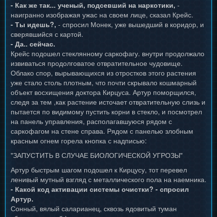
- Как же так... ученый, подсевший на наркотики,
-
наигранно изображая ужас на своем лице, сказал Крейс.
- Ты идешь?,
- спросил Монек, уже вышедший в коридор, и
сверявшийся с картой.
- Да.. сейчас.
Крейс подошел стеклянному саркофагу. внутри продолжало
извиваться продолговатое отвратительное чудовище.
Облако спор, вырывающихся из отростков этого растения
уже стало столь плотным, что почти скрывало кошмарный
объект восхищения доктора Кирцуса. Артур поморщился,
следя за тем ,как растение источает отвратительную слизь и
пытается по видимому пустить корни в стекло, и посмотрел
на панель управления, располагавшуюся рядом с
саркофагом на стене справа. Рядом с панелью злобным
красным огнем горела кнопка с надписью:
"ЗАПУСТИТЬ В СЛУЧАЕ БИОЛОГИЧЕСКОЙ УГРОЗЫ"
Артур быстрым шагом подошел к Кирцусу, тот перевел
ленивый мутный взгляд с металлического пола на наемника.
- Какой код активации системы очистки? - спросил
Артур.
Сонный, вялый саларианец, сквозь ядовитый туман