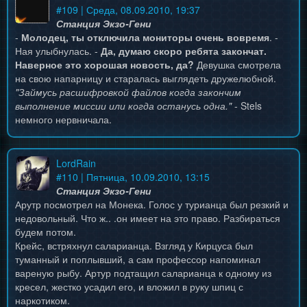
#
109
| Среда, 08.09.2010, 19:37
Станция Экзо-Гени
-
Молодец, ты отключила мониторы очень вовремя
. -
Ная улыбнулась. -
Да, думаю скоро ребята закончат.
Наверное это хорошая новость, да?
Девушка смотрела
на свою напарницу и старалась выглядеть дружелюбной.
"Займусь расшифровкой файлов когда закончим
выполнение миссии или когда останусь одна."
- Stels
немного нервничала.
LordRain
#
110
| Пятница, 10.09.2010, 13:15
Станция Экзо-Гени
Арутр посмотрел на Монека. Голос у турианца был резкий и
недовольный. Что ж.. .он имеет на это право. Разбираться
будем потом.
Крейс, встряхнул саларианца. Взгляд у Кирцуса был
туманный и поплывший, а сам профессор напоминал
вареную рыбу. Артур подтащил саларианца к одному из
кресел, жестко усадил его, и вложил в руку шпиц с
наркотиком.