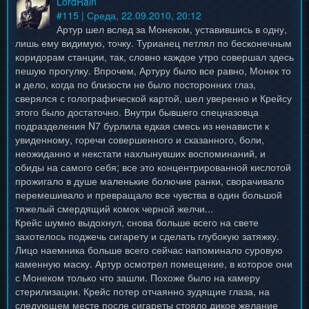
LordRain
#
115
| Среда, 22.09.2010, 20:12
Артур шел вслед за Монеком, уставившись в одну,
лишь ему видимую, точку. Турианец петлял по бесконечным
коридорам станции, так, словно каждое утро совершал здесь
пешую прогулку. Впрочем, Артуру было все равно, Монек то
и дело, когда по близости не было посторонних глаз,
сверялся с голографической картой, шел уверенно и Крейсу
этого было достаточно. Внутри бывшего спецназовца
подразделения N7 бурлила едкая смесь из ненависти к
увиденному, горечи совершенного и сказанного, боли,
неожиданно и некстати нахлынувших воспоминаний, и
обиды на самого себя; все это концентрированной кислотой
прожигало в душе маленькие болючие ранки, сворачивало
перемешивало и превращало все чувства в один большой
тяжелый смердящий комок черной желчи...
Крейс шумно выдохнул, снова больше всего на свете
захотелось поджечь сигарету и сделать глубокую затяжку.
Лицо наемника больше всего сейчас напоминало суровую
каменную маску. Артур осмотрел помещение, в которое они
с Монеком только что зашли. Похоже было на камеру
стерилизации. Крейс потер отчаянно зудящие глаза, на
следующем месте после сигареты стояло дикое желание