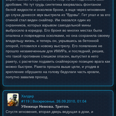
дробовик. Но тут грудь синтетика взорвалась фонтаном
белой жидкости и осколков брони, а еще через мгновение
до слуха донесся звук выстрела из "Вдовы". Гет упал и за его
спиной стал виден снайпер. Им оказался один из
охранников, которых взрывом самодельной мины
выбросило в коридор. Его броня во многих местах была
опалена и повреждена осколками, но она сохранила своему
владельцу жизнь, и теперь он, укрывшись за бетонной
опорой, готовился к новому выстрелу. Его появление не
прошло незамеченным для ИМИРа, и последний, решив,
что такой противник слишком опасен, выпустил в него
ракету, с расчетом подавить снайперскую позицию врага как
можно быстрее. Ракета прошла выше цели, и угодив в
крепление обрушило на голову бедолаги часть кровли,
попутно завалив проход.
Халдер
#
119
| Воскресенье, 26.09.2010, 01:04
Убежище Немова. Тритон.
Спустя мгновения, вторая дверь ведущая в доки, и