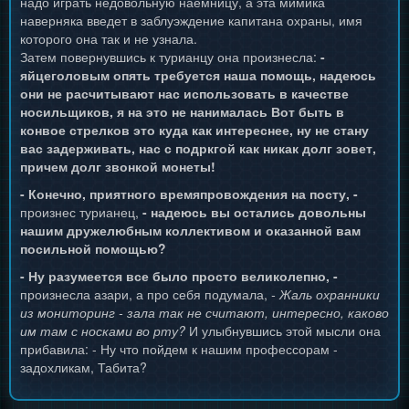
надо играть недовольную наемницу, а эта мимика
наверняка введет в заблуэждение капитана охраны, имя
которого она так и не узнала.
Затем повернувшись к турианцу она произнесла:
-
яйцеголовым опять требуется наша помощь, надеюсь
они не расчитывают нас использовать в качестве
носильщиков, я на это не нанималась Вот быть в
конвое стрелков это куда как интереснее, ну не стану
вас задерживать, нас с подркгой как никак долг зовет,
причем долг звонкой монеты!
- Конечно, приятного времяпровождения на посту, -
произнес турианец,
- надеюсь вы остались довольны
нашим дружелюбным коллективом и оказанной вам
посильной помощью?
- Ну разумеется все было просто великолепно, -
произнесла азари, а про себя подумала,
- Жаль охранники
из мониторинг - зала так не считают, интересно, каково
им там с носками во рту?
И улыбнувшись этой мысли она
прибавила: - Ну что пойдем к нашим профессорам -
задохликам, Табита?