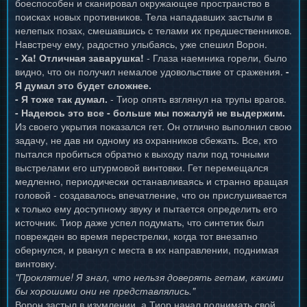
боеспособен и сканировал окружающее пространство в
поисках новых противников. Тела нападавших застыли в
нелепых позах, смешавшись с телами их предшественников.
Навстречу ему, радостно улыбаясь, уже спешил Ворон.
- Ха! Отличная заварушка!
- Глаза наемника горели, было
видно, что он получил немалое удовольствие от сражения.
-
Я думал это будет сложнее.
- Я тоже так думал.
- Тиор опять взглянул на трупы врагов.
- Надеюсь это все - больше мы пожалуй не выдержим.
Из своего укрытия показался гет. Он отлично выполнил свою
задачу, не дав ни одному из охранников сбежать. Все, кто
пытался пробиться обратно к выходу пали под точными
выстрелами его штурмовой винтовки. Гет перемещался
медленно, периодически останавливаясь и странно вращая
головой - создавалось впечатление, что он прислушивается
к только ему доступному звуку и пытается определить его
источник. Тиор даже успел подумать, что синтетик был
поврежден во время перестрелки, когда тот внезапно
обернулся, и рванул с места в их направлении, поднимая
винтовку.
"Проклятие! Я знал, что нельзя доверять гетам, какими
бы хорошими они не представлялись."
Ворон застыл в изумлении, а Тиор начал поднимать свой