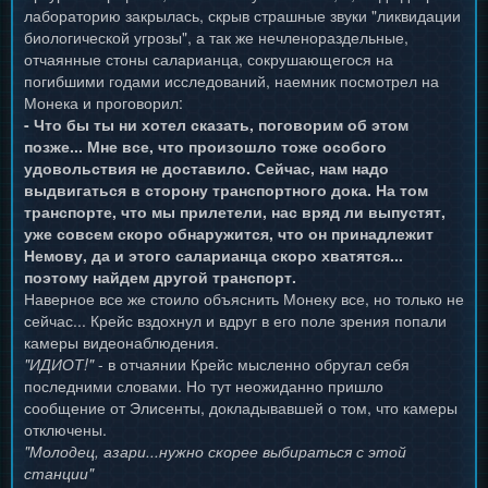
лабораторию закрылась, скрыв страшные звуки "ликвидации
биологической угрозы", а так же нечленораздельные,
отчаянные стоны саларианца, сокрушающегося на
погибшими годами исследований, наемник посмотрел на
Монека и проговорил:
- Что бы ты ни хотел сказать, поговорим об этом
позже... Мне все, что произошло тоже особого
удовольствия не доставило. Сейчас, нам надо
выдвигаться в сторону транспортного дока. На том
транспорте, что мы прилетели, нас вряд ли выпустят,
уже совсем скоро обнаружится, что он принадлежит
Немову, да и этого саларианца скоро хватятся...
поэтому найдем другой транспорт.
Наверное все же стоило объяснить Монеку все, но только не
сейчас... Крейс вздохнул и вдруг в его поле зрения попали
камеры видеонаблюдения.
"ИДИОТ!"
- в отчаянии Крейс мысленно обругал себя
последними словами. Но тут неожиданно пришло
сообщение от Элисенты, докладывавшей о том, что камеры
отключены.
"Молодец, азари...нужно скорее выбираться с этой
станции"