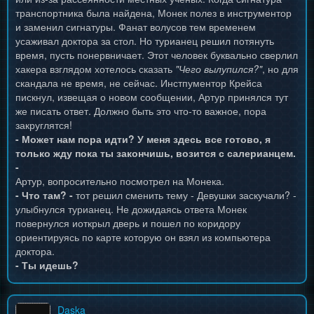
транспортника была найдена, Монек полез в инструментор
и заменил сигнатуры. Фанат волусов тем временем
усаживал доктора за стол. Но турианец решил потянуть
время, пусть понервничает. Этот человек буквально сверлил
хакера взглядом хотелось сказать
"Чего вылупился?"
, но для
скандала не время, не сейчас. Инстпументор Крейса
пискнул, извещая о новом сообщении, Артур принялся тут
же писать ответ. Должно быть это что-то важное, пора
закруглятся!
- Может нам пора идти? У меня здесь все готово, я
только жду пока ты закончишь, возится с салерианцем.
-
Артур, вопросительно посмотрел на Монека.
- Что там? -
тот решил сменить тему - Девушки заскучали? -
улыбнулся турианец. Не дожидаясь ответа Монек
повернулся иоткрыл дверь и пошел по коридору
ориентируясь по карте которую он взял из компьютера
доктора.
- Ты идешь?
Daska