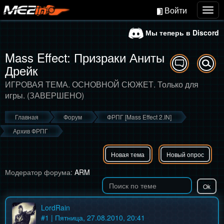
Войти
Togg
navig
Мы теперь в Discord
Mass Effect: Призраки Аниты
Дрейк
ИГРОВАЯ ТЕМА. ОСНОВНОЙ СЮЖЕТ. Только для
игры. (ЗАВЕРШЕНО)
Главная
Форум
ФРПГ [Mass Effect 2.IN]
Архив ФРПГ
Новая тема
Новый опрос
Модератор форума:
ARM
LordRain
#
1
| Пятница, 27.08.2010, 20:41