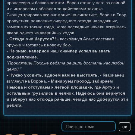
процессора и банков памяти. Ворон стоял у него за спиной
и с интересом наблюдал за действиями техника.
Сконцентрировав все внимание на синтетике, Ворон и Тиор
пропустили появление очередного отряда нападавших,
заметив их только тогда, когда последние начали вскрывать
двери одного из аварийных ходов.
- Откуда они берутся?!
- воскликнул Алекс доставая
оружие и готовясь к новому бою.
- Не знаю, наверное наш снайпер успел вызвать
подкрепление.
"Проклятие! Похоже ребята решили достать нас любой
ценой."
- Нужно уходить, вдвоем нам не выстоять.
- Кварианец
взглянул на Ворона.
- Минируем проход, забираем
Немова и отступаем к летной площадке, где Артур и
остальные грузились в челнок. Надеюсь они вернутся
и заберут нас отсюда раньше, чем до нас доберутся эти
ребята.