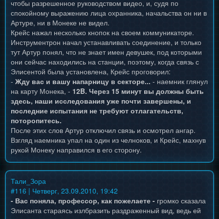
чтобы разрешенное руководством видео, и, судя по
спокойному выражению лица охранника, начальства он ни в
Артуре, ни в Монеке не видел.
Крейс нажал несколько кнопок на своем коммуникаторе.
Инструментрон начал устанавливать соединение, и только
тут Артур понял, что не знает имен девушек, под которыми
они сейчас находились на станции, поэтому, когда связь с
Элисентой была установлена, Крейс проговорил:
-
Жду вас и вашу напарницу в секторе...
- наемник глянул
на карту Монека, -
12B. Через 15 минут вы должны быть
здесь, наши исследования уже почти завершены, и
последние испытания не требуют отлагательств,
поторопитесь.
После этих слов Артур отключил связь и осмотрел ангар.
Взгляд наемника упал на один из челноков, и Крейс, махнув
рукой Монеку направился в его сторону.
Тали_Зора
#
116
| Четверг, 23.09.2010, 19:42
- Вас поняла, профессор, как пожелаете -
громко сказала
Элисанта стараясь излбразить раздраженный вид, ведь ей