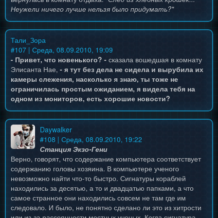
Неужели ничего лучше нельзя было придумать?"
Тали_Зора
#
107
| Среда, 08.09.2010, 19:09
- Привет, что новенького? -
сказала вошедшая в комнату
Элисанта Нае,
- я тут без дела не сидела и вырубила их
камеры слежения, насколько я знаю, ты тоже не
ограничилась простым ожиданием, я видела тебя на
одном из мониторов, есть хорошие новости?
Daywalker
#
108
| Среда, 08.09.2010, 19:22
Станция Экзо-Гени
Верно, говорят, что содержание компьютера соответствует
содержанию головы хозяина. В компьютере ученого
невозможно найти что-то быстро. Сигнатуры кораблей
находились за десятью, а то и двадцатью папками, а что
самое странное они находились совсем не там где им
следовало. И было, не понятно сделано ли это из хитрости
или из-за рассеянности местных ученых. Когда сигнатура