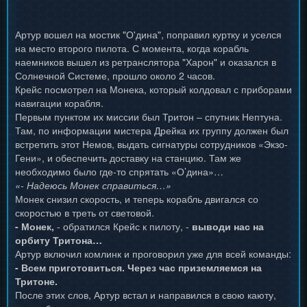
Артур вошел на мостик "О'дина", поправил куртку и уселся
на место второго пилота. С момента, когда корабль
наемников вышел из ретранслятора "Харон" и оказался в
Солнечной Системе, прошло около 2 часов.
Крейс посмотрел на Монека, который колдовал с приборами
навигации корабля.
Первым пунктом их миссии был Тритон – спутник Нептуна.
Там, по информации мистера Дрейка их группу должен был
встретить этот Немов, выдать сигнатуры сотрудников «Экзо-
Гени», и обеспечить доставку на станцию. Там же
необходимо было где-то спрятать «О’дина»…
«- Надеюсь Монек справиться…»
Монек снизил скорость, и теперь корабль двигался со
скоростью в треть от световой.
- Монек,
- обратился Крейс к пилоту, -
выводи нас на
орбиту Тритона…
Артур включил комлинк и проговорил уже для всей команды:
- Всем приготовиться. Через час приземляемся на
Тритоне.
После этих слов, Артур встал и направился в свою каюту,