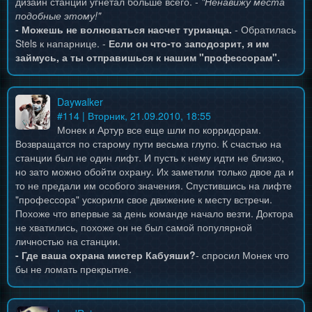
дизайн станции угнетал больше всего. -
"Ненавижу места
подобные этому!"
- Можешь не волноваться насчет турианца.
- Обратилась
Stels к напарнице. -
Если он что-то заподозрит, я им
займусь, а ты отправишься к нашим "профессорам".
Daywalker
#
114
| Вторник, 21.09.2010, 18:55
Монек и Артур все еще шли по корридорам.
Возвращатся по старому пути весьма глупо. К счастью на
станции был не один лифт. И пусть к нему идти не близко,
но зато можно обойти охрану. Их заметили только двое да и
то не предали им особого значения. Спустившись на лифте
"профессора" ускорили свое движение к месту встречи.
Похоже что впервые за день команде начало везти. Доктора
не хватились, похоже он не был самой популярной
личностью на станции.
- Где ваша охрана мистер Кабуяши?
- спросил Монек что
бы не ломать прекрытие.