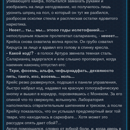
убивающего кайфа, попытался замахать руками и
изобразить на лице негодование, но получилось лишь
уронить шприц на пол, о который он тут же разбился,
разбросав осколки стекла и расплескав остатки ядовитого
наркотика.
- Нееет... ты... мы... этооо годы ислетофаний....
-
непослушным языком пролепетал саларианец, -
неееет...
Крейса снова охватила волна ярости. Он грубо схватил
Кирцуса за лицо и вдавил его голову в спинку кресла.
- Какой код!?
- в голосе Артура звенела темная сталь.
Саларианец задергался и еле слышно проговорил, когда
наемник наконец отпустил его:
- Тхри, фосемь, альфа, чефырнадфать, дехвяносто
пять, танго, ихс, восемь... ноль...
Крейс резко развернулся, подошел к панели управления,
быстро набрал код, надавил на красную голографическую
кнопку и вышел в коридор, поровнявшись с Монеком. За его
спиной что-то сверкнуло, вспыхнуло. Лаборатория
наполнилась отвратительным шипением и треском, а после
Крейсу показалось, что он услышал предсмертный визг той
твари, что находилась в саркофаге... Хотя может это
рассудок опять дает сбой?...
Артур поморщился, словно от зубной боли, и, когда дверь в