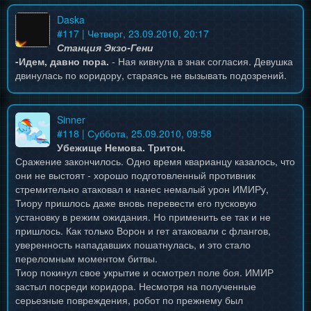
Daska
#
117
| Четверг, 23.09.2010, 20:17
Станция Экзо-Гени
-Идем, давно пора.
- Ная кивнула в знак согласия. Девушка
двинулась по коридору, стараясь не вызывать подозрений.
Sinner
#
118
| Суббота, 25.09.2010, 09:58
Убежище Немова. Тритон.
Сражение закончилось. Одно время кварианцу казалось, что
они не выстоят - хорошо подготовленный противник
стремительно атаковал и нанес немалый урон ИМИРу,
Тиору пришлось даже вновь перевести его пусковую
установку в режим ожидания. Но применить ее так и не
пришлось. Как только Ворон и гет атаковали с флангов,
уверенность нападавших пошатнулась, и это стало
переломным моментом битвы.
Тиор покинул свое укрытие и осмотрел поле боя. ИМИР
застыл посреди коридора. Несмотря на полученные
серьезные повреждения, робот по прежнему был