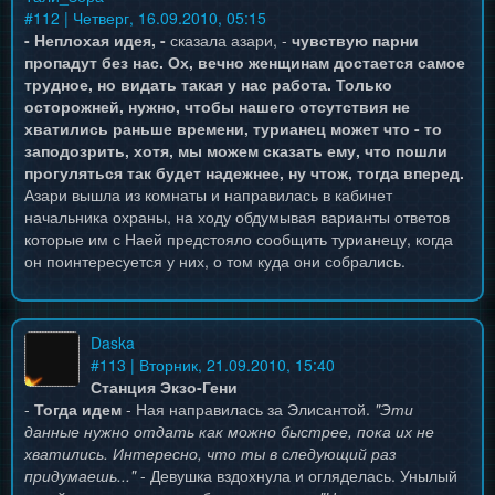
#
112
| Четверг, 16.09.2010, 05:15
- Неплохая идея, -
сказала азари, -
чувствую парни
пропадут без нас. Ох, вечно женщинам достается самое
трудное, но видать такая у нас работа. Только
осторожней, нужно, чтобы нашего отсутствия не
хватились раньше времени, турианец может что - то
заподозрить, хотя, мы можем сказать ему, что пошли
прогуляться так будет надежнее, ну чтож, тогда вперед.
Азари вышла из комнаты и направилась в кабинет
начальника охраны, на ходу обдумывая варианты ответов
которые им с Наей предстояло сообщить турианецу, когда
он поинтересуется у них, о том куда они собрались.
Daska
#
113
| Вторник, 21.09.2010, 15:40
Станция Экзо-Гени
-
Тогда идем
- Ная направилась за Элисантой.
"Эти
данные нужно отдать как можно быстрее, пока их не
хватились. Интересно, что ты в следующий раз
придумаешь..."
- Девушка вздохнула и огляделась. Унылый