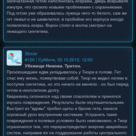
запечатанная гетом наполнилась искрами, дверь вскрывали
изнутри, что грозило новыми проблемами с охранниками.
Под гетом уже образовалась лужица чего-то белого, сам же
гет лежал и не шевелился, в пробойне его корпуса иногда
появлялись искры. Ворон стоял и молча смотрел на
лежащего синтетика.
Sinner
#
120
| Суббота, 02.10.2010, 12:03
Убежище Немова. Тритон.
Произошедшее едва укладывалось у Тиора в голове. Гет
спас ему жизнь, пожертвовав собой. Тиор не видел логики в
поступке синтетика, но это ничего не меняло - он был перед
гетом в неоплатном долгу.
Кварианец склонился над своим спасителем и принялся
изучать повреждения. Результаты были неутешительными.
Выстрел из "вдовы" пробил щиты и броню гета, нанеся
огромный урон внутренним системам. Устранить такие
повреждения в полевых условиях было невозможно, и Тиор
ограничился тем, что перераспределил энергию аварийных
систем, направив ее на поддержание работы центрального