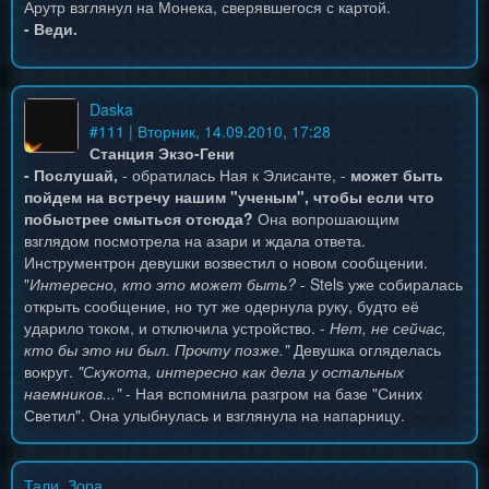
Арутр взглянул на Монека, сверявшегося с картой.
- Веди.
Daska
#
111
| Вторник, 14.09.2010, 17:28
Станция Экзо-Гени
- Послушай,
- обратилась Ная к Элисанте, -
может быть
пойдем на встречу нашим "ученым", чтобы если что
побыстрее смыться отсюда?
Она вопрошающим
взглядом посмотрела на азари и ждала ответа.
Инструментрон девушки возвестил о новом сообщении.
"
Интересно, кто это может быть?
- Stels уже собиралась
открыть сообщение, но тут же одернула руку, будто её
ударило током, и отключила устройство. -
Нет, не сейчас,
кто бы это ни был. Прочту позже."
Девушка огляделась
вокруг.
"Скукота, интересно как дела у остальных
наемников..."
- Ная вспомнила разгром на базе "Синих
Светил". Она улыбнулась и взглянула на напарницу.
Тали_Зора