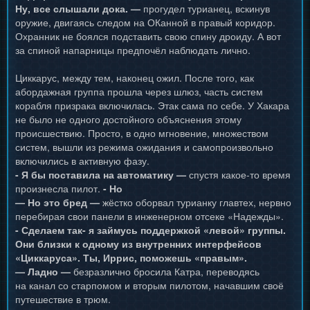
Ну, все слышали дока. —
прогудел турианец, вскинув
оружие, двигаясь следом на ОКанной в правый коридор.
Охранник не боялся подставить свою спину дроиду. А вот
за спиной напарницы предпочёл наблюдать лично.
Циккарус, между тем, наконец ожил. После того, как
абордажная группа прошла через шлюз, часть систем
корабля призрака включилась. Этак сама по себе. У Хакара
не было не одного достойного объяснения этому
происшествию. Просто, в одно мгновение, множеством
систем, вышли из режима ожидания и самопроизвольно
включились в активную фазу.
- Я бы поставила на автоматику —
спустя какое-то время
произнесла пилот.
- Но
— Но это бред —
жёстко оборвал турианку главтех, нервно
перебирая свои панели в инженерном отсеке «Надежды».
- Сделаем так- я займусь поддержкой «левой» группы.
Они близки к одному из внутренних интерфейсов
«Циккаруса». Ты, Иррис, поможешь «правым».
— Ладно —
безразлично бросила Катра, переводясь
на канал со старпомом и вторым пилотом, начавшим своё
путешествие в трюм.