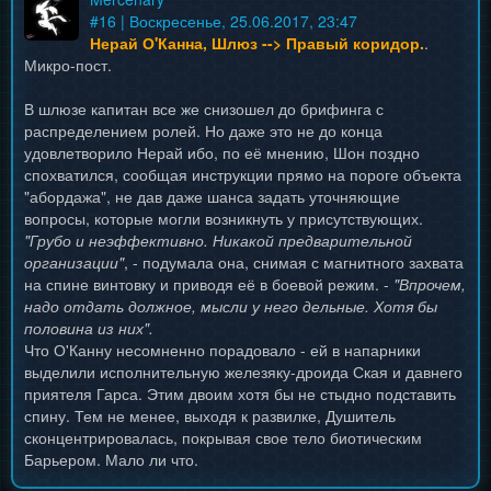
#
16
| Воскресенье, 25.06.2017, 23:47
Нерай О'Канна, Шлюз --> Правый коридор.
.
Микро-пост.
В шлюзе капитан все же снизошел до брифинга с
распределением ролей. Но даже это не до конца
удовлетворило Нерай ибо, по её мнению, Шон поздно
спохватился, сообщая инструкции прямо на пороге объекта
"абордажа", не дав даже шанса задать уточняющие
вопросы, которые могли возникнуть у присутствующих.
"Грубо и неэффективно. Никакой предварительной
организации"
, - подумала она, снимая с магнитного захвата
на спине винтовку и приводя её в боевой режим. -
"Впрочем,
надо отдать должное, мысли у него дельные. Хотя бы
половина из них".
Что О'Канну несомненно порадовало - ей в напарники
выделили исполнительную железяку-дроида Ская и давнего
приятеля Гарса. Этим двоим хотя бы не стыдно подставить
спину. Тем не менее, выходя к развилке, Душитель
сконцентрировалась, покрывая свое тело биотическим
Барьером. Мало ли что.