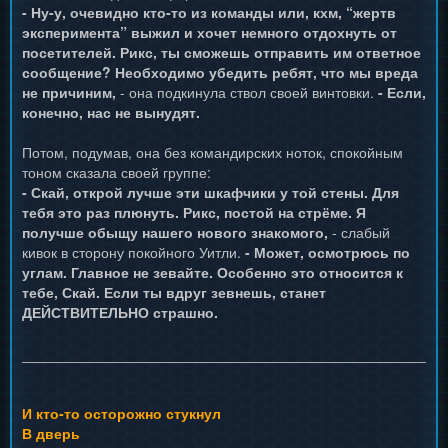
- Ну-у, очевидно кто-то из команды или, кхм, “жертв
эксперимента” выжил и хочет немного отдохнуть от
посетителей. Рикс, ты сможешь отправить им ответное
сообщение? Необходимо убедить ребят, что мы вреда
не причиним,
- она подкинула ствол своей винтовки.
- Если,
конечно, нас не вынудят.
Потом, подумав, она без командирских ноток, спокойным
тоном сказала своей группе:
- Скай, открой лучше эти шкафчики у той стены. Для
тебя это раз плюнуть. Рикс, постой на стрёме. Я
получше обыщу нашего нового знакомого,
- слабый
кивок в сторону покойного Уитли.
- Может, осмотрюсь по
углам. Главное не зевайте. Особенно это относится к
тебе, Скай. Если ты вдруг зевнешь, станет
ДЕЙСТВИТЕЛЬНО страшно.
И кто-то осторожно стукнул
В дверь