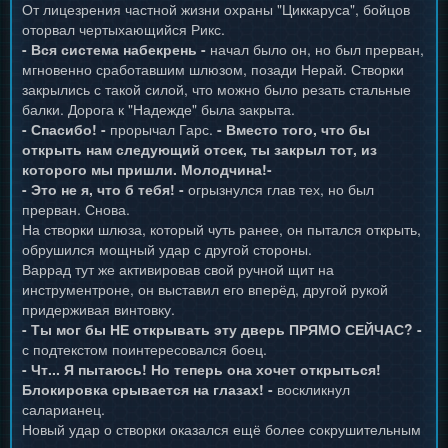
От лицезрения частной жизни охраны "Циккаруса", бойцов
оторвал чертыхающийся Рикс.
- Вся система набекрень -
начал было он, но был прерван,
мгновенно сработавшим шлюзом, позади Нерай. Створки
закрылись с такой силой, что можно было резать стальные
балки. Дорога к "Надежде" была закрыта.
- Спасибо! -
прорычал Гарс.
- Вместо того, что бы
открыть нам следующий отсек, ты закрыл тот, из
которого мы пришли. Молодчина!-
- Это не я, что б тебя! -
огрызнулся глав тех, но был
прерван. Снова.
На створки шлюза, который чуть ранее, он пытался открыть,
обрушился мощный удар с другой стороны.
Варрад тут же активировав свой ручной щит на
инструментроне, он выставил его вперёд, другой рукой
придерживая винтовку.
- Ты мог бы НЕ открывать эту дверь ПРЯМО СЕЙЧАС? -
с подтекстом поинтересовался боец.
- Чт... Я пытаюсь! Но теперь она хочет открыться!
Блокировка срывается на глазах! -
воскликнул
саларианец.
Новый удар о створки оказался ещё более сокрушительным