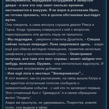
эксперименты, нерадивые сотрудники и запертые
двери - и все это хер знает сколько времени
настаивается в вакууме. Я не верю в россказни Ирис,
но готова признать, что в целом обстановка выглядит
жутко.
Она говорила, а сама вполуха слушала диалог Рикса и
Гарса. Когда турианец повернулся к ней с вопросом,
переспрашивать или делать паузу не пришлось:
- Мы подождем
, - уверенно ответила Душитель.
- Спешка
сейчас только повредит. Пока закрепимся здесь
, - азари
ещё раз обвела взглядом помещение, приметив несколько
шкафчиков у противоположной стены.
- Осмотримся
получше, все-таки это пост охраны - может найдем что-
нибудь полезное. Оружие,
- она мечтательно вздохнула. И
с меньшим энтузиазмом добавила:
- Или ещё логи о местных "Экспериментах"...
В этот момент, как по расписанию, на связь вышла Катра и
по-идиотски испуганным голосом сообщила о
невероятнейшем событии - с ней кто-то заговорил первым.
Этот отчаянный был с “Циккаруса” и в своем обращении
велел “Уходить”.
Азари аж прыснула, не удержавшись. Покряхтев, ровняя
голос, она выдала в эфир: