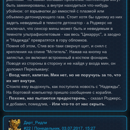
быть заминированы, а внутри находиться что-нибудь
убойное: от взрывчатки до емкостей с плазмой или
объемно-детонирующего газа. Стоит хотя бы одному из них
задеть невидимый в темноте детонатор - а Роджерс не
исключал, что сенсор мины может быть и невидимым в
темноте ультрафиолетовым - как весь "Цикаррус", а заодно
и "Надежда" превратятся в гору обломков.
Помня об этом, Стив все-таки свернул щит, и снял с
крепления на спине "Мститель". Нажав на кнопку на
запястье, он включил встроенный в костюм фонарик.
Поводя из стороны в сторону и не найдя у входа мин, он
доложил Перельману:
-
Вход чист, капитан. Мин нет, но не поручусь за то, что
их нет внутри
.
Стоило ему выдохнуть, как поступила новость с "Надежды".
На бортовой компьютер пришло сообщение с корабля.
-
Похоже, нас пытаются предостеречь
, - сказал Роджерс,
и добавил, помедлив, -
Или что-то от нас скрыть
.
Дарт_Ридли
#
22
| Понедельник, 03.07.2017, 15:27