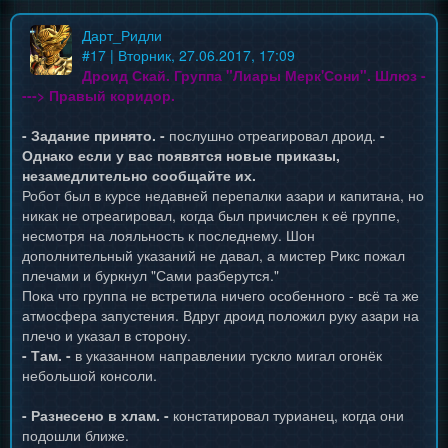
Дарт_Ридли
#
17
| Вторник, 27.06.2017, 17:09
Дроид Скай. Группа "Лиары Мерк'Сони". Шлюз -
---> Правый коридор.
- Задание принято. -
послушно отреагировал дроид.
-
Однако если у вас появятся новые приказы,
незамедлительно сообщайте их.
Робот был в курсе недавней перепалки азари и капитана, но
никак не отреагировал, когда был причислен к её группе,
несмотря на лояльность к последнему. Шон
дополнительный указаний не давал, а мистер Рикс пожал
плечами и буркнул "Сами разберутся."
Пока что группа не встретила ничего особенного - всё та же
атмосфера запустения. Вдруг дроид положил руку азари на
плечо и указал в сторону.
- Там. -
в указанном направлении тускло мигал огонёк
небольшой консоли.
- Разнесено в хлам. -
констатировал турианец, когда они
подошли ближе.