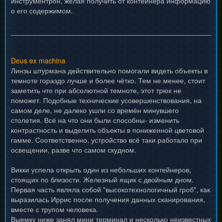
инструментрон, желая получить от контейнера информацию
о его содержимом.
Deus ex machina
Линзы штурмана действительно помогали видеть объекты в
темноте гораздо лучше и более чётко. Тем не менее, стоит
заметить что при абсолютной темноте, этот трюк не
поможет. Подобные технические усовершенствования, на
самом деле, не далеко ушли со времён минувшего
столетия. Всё на что они были способны- изменить
контрастность и выделить объекты в пониженной цветовой
гамме. Соответственно, устройство всё таки работало при
освещении, разве что самом скудном.
Викки успела открыть один из небольших контейнеров,
стоящих по близости. Железный ящик с двойным дном.
Первая часть являла собой "высокотехнологичный гроб", как
выразилась Иррис после получения данных сканирования,
вместе с трупом человека.
Выемку ниже занял мини терминал и несколько неизвестных