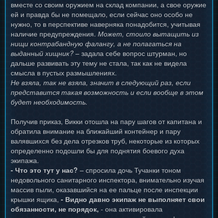
вместе со своим оружием на склад компании, а свое оружие
ей и правда бы не помещало, если сейчас оно особо не
нужно, то в перспективе наверняка понадобится, учитывая
наличие предупреждения.
Может, стоило вытащить из
нищи контрабандную фалангу, а не полагаться на
выданный хищник?
– задала себе вопрос штурман, но
дальше развивать эту тему не стала, так как не видела
смысла в пустых размышлениях.
Не взяла, так не взяла, значит в следующий раз, если
представится такая возможность и если вообще в этом
будет необходимость.
Получив приказ, Викки отошла на пару шагов от капитана и
обратила внимание на ближайший контейнер и пару
валявшихся без дела отрезков труб, некоторые из которых
определенно подошли бы для поднятия боевого духа
экипажа.
- Что это тут у нас?
– спросила дочь Тучанки тоном
недовольного санитарного инспектора, внимательно изучая
массив пыли, оказавшийся на ее пальце после инспекции
крышки ящика,
- Видно давно экипаж не выполняет свои
обязанности, не порядок,
- она активировала