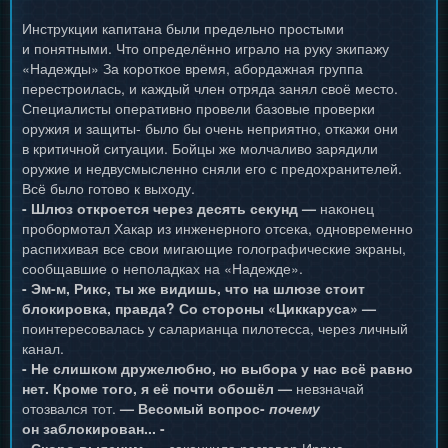
Инструкции капитана были предельно простыми
и понятными. Что определённо играло на руку экипажу
«Надежды» За короткое время, абордажная группа
перестроилась, и каждый член отряда занял своё место.
Специалисты оперативно провели базовые проверки
оружия и защиты- было бы очень неприятно, откажи они
в критичной ситуации. Бойцы же молчаливо зарядили
оружие и недвусмысленно сняли его с предохранителей.
Всё было готово к выходу.
- Шлюз откроется через десять секунд —
наконец
пробормотал Хакар из инженерного отсека, одновременно
распихивая все свои мигающие голографические экраны,
сообщавшие о неполадках на «Надежде».
- Эм-м, Рикс, ты же видишь, что на шлюзе стоит
блокировка, правда? Со стороны «Циккаруса» —
поинтересовалась у саларианца пилотесса, через личный
канал.
- Не слишком дружелюбно, но выбора у нас всё равно
нет. Кроме того, я её почти обошёл —
невзначай
отозвался тот.
— Весомый вопрос-
почему
он заблокирован... -