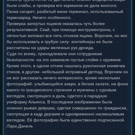
были слабы, а проверка его карманов не дала многого.
Пачка сигарет, разбитый мини-терминал, использованный
термозаряд. Ничего особенного.
Проверка запертых ящиков оказалась чуть более
результативной. Скай, при помощи инструментрона, с
лёгкостью взломал все пять отсеков ящика. Впрочем, он мог
бы использовать и грубую силу- контейнеры не были
рассчитаны на удары железных рук дроида.
Судя по всему, принадлежали они сотрудникам
безопасности- на это намекали пустые стойки с оружием.
Кроме этого, в одном отсеке нашлась рукописная книжечка
стихов, в другом- небольшой исправный детпад. Впрочем он
не мог рассказать нечего интересного, кроме нескольких
фотографий- улыбающейся азари, в белом халате, на фоне
какого-то грандиозного строения и мужчины с суровым
взглядом, смотрящего в даль, одетого в парадную
униформу Альянса. В последнем изображении была
огненно рыжая девушка, одетая совершенно по граждански,
смотрящая в кадр дерзким и одновременно насмешливым
взглядом. Её фотография была единственно подписанной.
Лара Данель