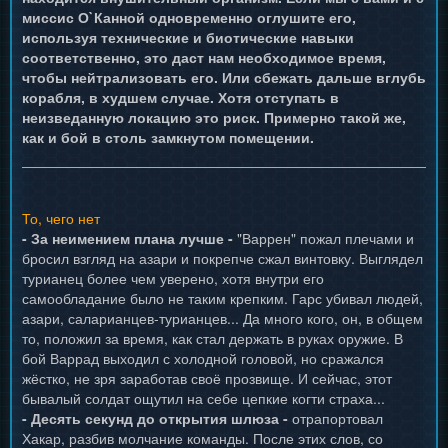
миссис О`Канной одновременно оглушите его,
используя технические и биотические навыки
соответственно, это даст нам необходимое время,
чтобы нейтрализовать его. Или сбежать дальше вглубь
корабля, в худшем случае. Хотя отступать в
неизведанную локацию это риск. Примерно такой же,
как и бой в столь замкнутом помещении.
То, чего нет
- За неимением плана лучше -
"Варрен" пожал плечами и
бросил взгляд на азари и покрепче сжал винтовку. Выглядел
турианец более чем уверено, хотя внутри его
самообладание было не таким крепким. Гарс убивал людей,
азари, саларианцев-турианцев... Да много кого, он, в общем
то, положил за время, как стал держать в руках оружие. В
бой Варрад выходил с холодной головой, но сражался
жёстко, не зря заработав своё прозвище. И сейчас, этот
бывалый солдат ощутил на себе цепкие когти страха...
- Десять секунд до открытия шлюза -
отрапортовал
Хакар, разбив молчание команды. После этих слов, со