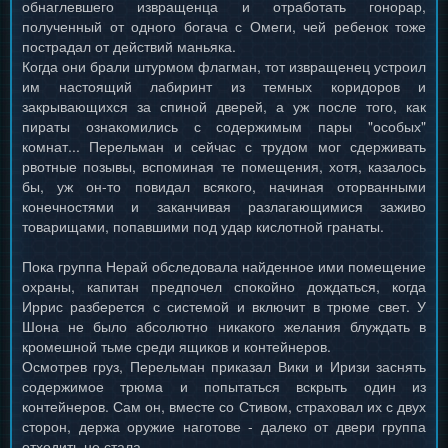
обнаглевшего извращенца и отработать гонорар,
полученный от одного богача с Омеги, чей ребенок тоже
пострадал от действий маньяка.
Когда они брали штурмом флагман, тот извращенец устроил
им настоящий лабиринт из темных коридоров и
закрывающихся за спиной дверей, а уж после того, как
пираты ознакомились с содержимым пары "особых"
комнат... Перельман и сейчас с трудом мог сдерживать
рвотные позывы, вспоминая те помещения, хотя, казалось
бы, уж он-то повидал всякого, начиная оторванными
конечностями и заканчивая разлагающимися заживо
товарищами, попавшими под удар кислотной гранаты.
Пока группа Нерай обследовала найденное ими помещение
охраны, капитан предпочел спокойно дождаться, когда
Иррис разберется с системой и включит в трюме свет. У
Шона не было абсолютно никакого желания блуждать в
кромешной тьме среди ящиков и контейнеров.
Осмотрев груз, Перельман приказал Вики и Иризи заснять
содержимое трюма и попытаться вскрыть один из
контейнеров. Сам он, вместе со Стивом, страховал их с двух
сторон, держа оружие наготове - далеко от двери группа
отходить не стала.