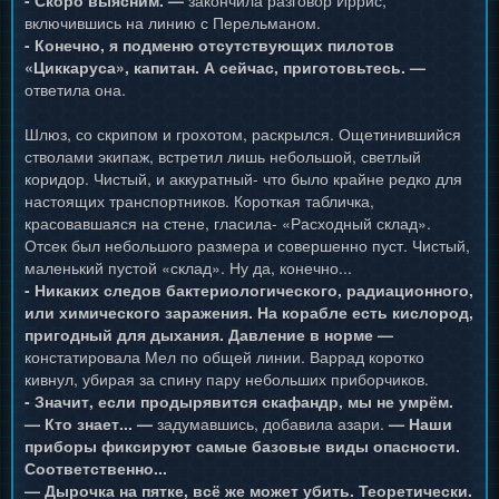
- Скоро выясним. —
закончила разговор Иррис,
включившись на линию с Перельманом.
- Конечно, я подменю отсутствующих пилотов
«Циккаруса», капитан. А сейчас, приготовьтесь. —
ответила она.
Шлюз, со скрипом и грохотом, раскрылся. Ощетинившийся
стволами экипаж, встретил лишь небольшой, светлый
коридор. Чистый, и аккуратный- что было крайне редко для
настоящих транспортников. Короткая табличка,
красовавшаяся на стене, гласила- «Расходный склад».
Отсек был небольшого размера и совершенно пуст. Чистый,
маленький пустой «склад». Ну да, конечно...
- Никаких следов бактериологического, радиационного,
или химического заражения. На корабле есть кислород,
пригодный для дыхания. Давление в норме —
констатировала Мел по общей линии. Варрад коротко
кивнул, убирая за спину пару небольших приборчиков.
- Значит, если продырявится скафандр, мы не умрём.
— Кто знает... —
задумавшись, добавила азари.
— Наши
приборы фиксируют самые базовые виды опасности.
Соответственно...
— Дырочка на пятке, всё же может убить. Теоретически.