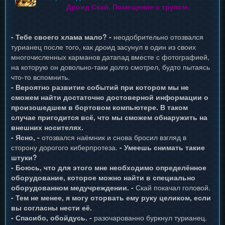
Дроид Скай. Помещение с трупом.
- Тебе своего хлама мало? -
неодобрительно отозвался
турианец после того, как дроид засунул в один из своих
многочисленных карманов датапад вместе с фотографией,
на которую он довольно-таки долго смотрел, будто пытаясь
что-то вспомнить.
- Вероятно развитие событий при котором мы не
сможем найти достаточно достоверной информации о
произошедшем в бортовом компьютере. В таком
случае пригодится всё, что мы сможем обнаружить на
внешних носителях.
- Ясно, -
отозвался наёмник и снова бросил взгляд в
сторону дорогого киберпротеза.
- Умеешь снимать такие
штуки?
- Боюсь, что для этого мне необходимо определённое
оборудование, которое можно найти в специально
оборудованном медучреждении. -
Скай покачал головой.
- Тем не менее, я могу оторвать ему руку целиком, если
вы согласны нести её.
- Спасибо, обойдусь. -
разочарованно буркнул турианец.