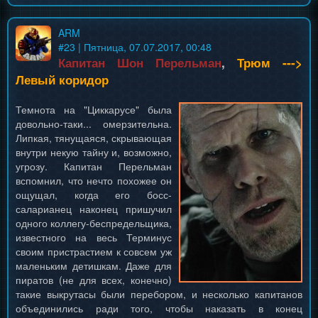
ARM
#
23
| Пятница, 07.07.2017, 00:48
Капитан Шон Перельман
,
Трюм --->
Левый коридор
Темнота на "Циккарусе" была
довольно-таки... омерзительна.
Липкая, тянущаяся, скрывающая
внутри некую тайну и, возможно,
угрозу. Капитан Перельман
вспомнил, что нечто похожее он
ощущал, когда его босс-
саларианец наконец пришучил
одного коллегу-беспредельщика,
известного на весь Терминус
своим пристрастием к совсем уж
маленьким детишкам. Даже для
пиратов (не для всех, конечно)
такие выкрутасы были перебором, и несколько капитанов
объединились ради того, чтобы наказать в конец