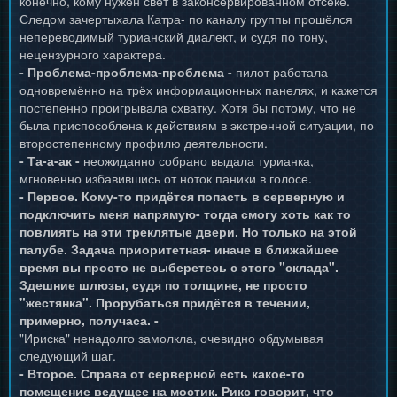
конечно, кому нужен свет в законсервированном отсеке.
Следом зачертыхала Катра- по каналу группы прошёлся
непереводимый турианский диалект, и судя по тону,
нецензурного характера.
- Проблема-проблема-проблема -
пилот работала
одновремённо на трёх информационных панелях, и кажется
постепенно проигрывала схватку. Хотя бы потому, что не
была приспособлена к действиям в экстренной ситуации, по
второстепенному профилю деятельности.
- Та-а-ак -
неожиданно собрано выдала турианка,
мгновенно избавившись от ноток паники в голосе.
- Первое. Кому-то придётся попасть в серверную и
подключить меня напрямую- тогда смогу хоть как то
повлиять на эти треклятые двери. Но только на этой
палубе. Задача приоритетная- иначе в ближайшее
время вы просто не выберетесь с этого "склада".
Здешние шлюзы, судя по толщине, не просто
"жестянка". Прорубаться придётся в течении,
примерно, получаса. -
"Ириска" ненадолго замолкла, очевидно обдумывая
следующий шаг.
- Второе. Справа от серверной есть какое-то
помещение ведущее на мостик. Рикс говорит, что