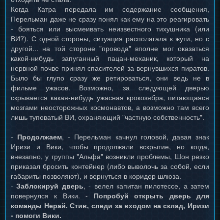
Когда Катра передала им содержание сообщения,
Перельман даже не сразу понял как ему на это реагировать
- бояться или высмеивать неизвестного тихушника (или
ВИ?). С одной стороны, ситуация располагала к жути, но с
другой... на той стороне "провода" вполне мог оказаться
какой-нибудь запуганный пацан-механик, который на
нервной почве принял спасителей за вернувшихся пиратов.
Было бы глупо сразу же ретироваться, они ведь не в
фильме ужасов. Возможно, за следующей дверью
скрывается какая-нибудь ужасная крокозябра, питающаяся
мозгами неосторожных космонавтов, а возможно там всего
лишь туповатый ВИ, охраняющий "частную собственность".
-
Продолжаем
, - Перельман качнул головой, давая знак
Иризи и Вики, чтобы продолжали вскрытие, но когда,
внезапно, у группы "Альфа" возникли проблемы, Шон резко
приказал бросить контейнер (либо выволочь за собой, если
габариты позволяют), и вернуться в коридор шлюза.
-
Заблокируй дверь
, - велел капитан пилотессе, а затем
повернулся к Вики. -
Попробуй открыть дверь для
команды Нерай. Стив, следи за входом на склад, Иризи
- помоги Вики.