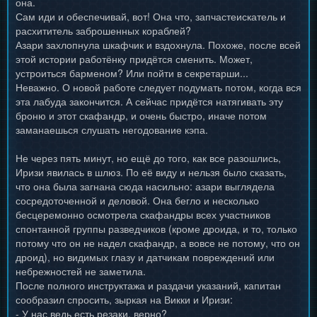
она.
Сам иди и обеспечивай, вот! Она что, запчастеискатель и
расхититель заброшенных кораблей?
Азари захлопнула шкафчик и вздохнула. Похоже, после всей
этой истории работёнку придётся сменить. Может,
устроиться барменом? Или пойти в секретарши...
Неважно. О новой работе следует подумать потом, когда вся
эта лабуда закончится. А сейчас придётся натягивать эту
броню и этот скафандр, и очень быстро, иначе потом
заманаешься слушать негодование кэпа.
Не через пять минут, но ещё до того, как все разошлись,
Иризи явилась в шлюз. По её виду и нельзя было сказать,
что она была загнана сюда насильно: азари выглядела
сосредоточенной и деловой. Она бегло и несколько
бесцеремонно осмотрела скафандры всех участников
спонтанной группы разведчиков (кроме дроида, и то, только
потому что он не надел скафандр, а вовсе не потому, что он
дроид), но видимых глазу и датчикам повреждений или
небрежностей не заметила.
После полного инструктажа и раздачи указаний, капитан
сообразил спросить, зыркая на Викки и Иризи:
- У нас ведь есть резаки, верно?