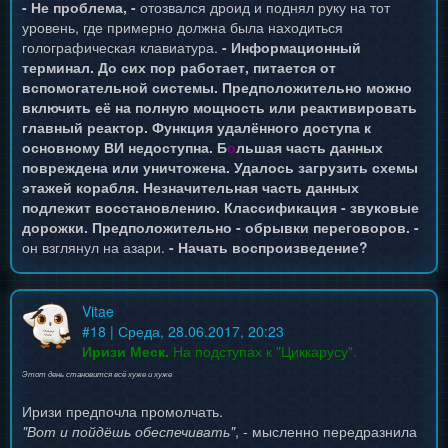
- Не проблема, -
отозвался дроид и поднял руку на тот
уровень, где примерно должна была находиться
голографическая клавиатура.
- Информационный
терминал. До сих пор работает, питается от
вспомогательной системы. Предположительно можно
включить её на полную мощность или реактивировать
главный реактор. Функция удалённого доступа к
основному ВИ недоступна. Б
о
льшая часть данных
повреждена или уничтожена. Удалось загрузить схемы
этажей корабля. Незначительная часть данных
подлежит восстановлению. Классификация - звуковые
дорожки. Предположительно - обрывки переговоров. -
он взглянул на азари.
- Начать воспроизведение?
Vitae
#
18
| Среда, 28.06.2017, 20:23
Иризи Меск.
На подступах к "Циккарусу".
Этот день становится всё хуже и хуже
Иризи предпочла промолчать.
"Вот и пойдёшь обеспечивать"
, - мысленно передразнила