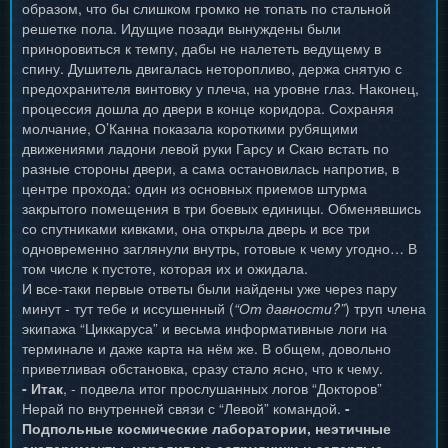
образом, что бы слишком громко не топать по стальной
решетке пола. Идущие позади вынуждены были
приноровиться к темпу, дабы не налететь ведущему в
спину. Душитель двигалась неторопливо, держа снятую с
предохранителя винтовку у плеча, на уровне глаз. Наконец,
процессия дошла до двери в конце коридора. Сохраняя
молчание, О’Канна показала короткими рубящими
движениями ладони левой руки Гарсу и Скаю встать по
разные стороны двери, а сама остановилась напротив, в
центре прохода: один из основных приемов штурма
закрытого помещения в три боевых единицы. Обменявшись
со спутниками кивками, она открыла дверь и все три
одновременно заглянули внутрь, готовые к чему угодно… В
том числе к пустоте, которая их и ожидала.
И все-таки первые ответы были найдены уже через пару
минут - тут тебе и иссушенный (
“От давности?”
) труп члена
экипажа “Циккаруса” и весьма информативные логи на
терминале и даже карта на нём же. В общем, довольно
приветливая обстановка, сразу стало ясно, что к чему.
- Итак
, - подвела итог прослушанных логов “Докторов”
Нерай по внутренней связи с “Левой” командой.
-
Подпольные космические лаборатории, неэтичные