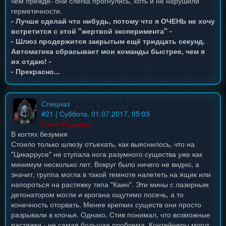
чем прежде- они слегка прогнулись, хоть и не нарушили
герметичности.
- Лучше сделай что нибудь, потому что я ОЧЕНЬ не хочу
встретится с этой "жертвой эксперимента" -
- Шлюз продержится закрытым ещё тридцать секунд.
Автоматика сбрасывает мои команды быстрее, чем я
их отдаю! -
- Прекрасно...
Спецназ
#
21
| Суббота, 01.07.2017, 05:03
Стив Роджерс
В когтях безумия
Стоило только шлюзу отъехать, как выяснилось, что на
"Цикаррусе" не ступала нога разумного существа уже как
минимум несколько лет. Вокруг было ничего не видно, а
значит, группа могла в такой темноте налететь на ящик или
напороться на растяжку типа "Каин". Эти мины с лазерным
детонатором могли и крогана ощутимо посечь, а то
конечность оторвать. Менее крепких существ они просто
разрывали в клочья. Однако, Стив понимал, что возможные
растяжки - не самая большая проблема. Контейнеры могут