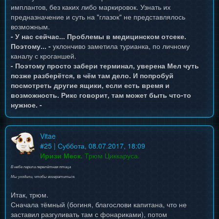
имплантов, без каких либо маркировок. Узнать их
предназначение и суть на "глазок" не представлялось
возможным.
- У нас сейчас... Проблемы в медицинском отсеке.
Поэтому... -
уклончиво заметила турианка, по личному
каналу с кроганшей.
- Поэтому просто забери терминал, уверена Мел чуть
позже разберётся, в чём там дело. И попробуй
посмотреть другие ящики, если есть время и
возможность. Рикс говорит, там может быть что-то
нужное. -
Vitae
#
25
| Суббота, 08.07.2017, 18:09
Иризи Меск.
Трюм Циккаруса.
В небе парила перелётная птица
Мы уходили, чтобы возвратиться.
Итак, трюм.
Сначала тёмный (богиня, благослови капитана, что не
заставил разгуливать там с фонариками), потом