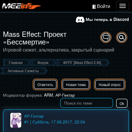
Войти
Togg
navig
Мы теперь в Discord
Mass Effect: Проект
«Бессмертие»
Игровой сюжет, альтернатива, закрытый сценарий
Главная
Форум
ФРПГ [Mass Effect 2.IN]
Активные Сюжеты
Ответить
Новая тема
Новый опрос
Модератор форума:
ARM
,
АР-Гектар
АР-Гектар
#
1
| Суббота, 17.06.2017, 22:04