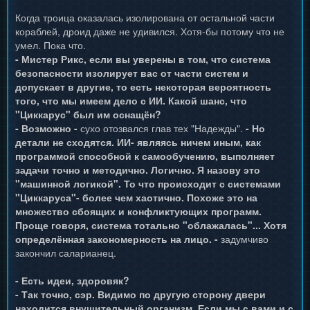
Когда троица оказалась изолирована от остальной части
кораблей, дроид даже не удивился. Хотя-бы потому что не
умел. Пока что.
- Мистер Рикс, если вы уверены в том, что система
безопасности изолирует вас от части систем и
допускает в другие, то есть некоторая вероятность
того, что мы имеем дело с ИИ. Какой шанс, что
"Циккарус" был им оснащён?
- Возможно -
сухо отозвался глав тех "Надежды".
- Но
детали не сходятся. ИИ- являясь ничем иным, как
программой способной к самообучению, выполняет
задачи точно и методично. Логично. Я назову это
"машинной логикой". То что происходит с системами
"Циккаруса"- более чем хаотично. Похоже это на
множество сбоящих и конфликтующих программ.
Проще говоря, система тотально "облажалась"... Хотя
определённая закономерность на лицо. -
задумчиво
закончил саларианец.
- Есть идеи, здоровяк?
- Так точно, сэр. Видимо по другую сторону двери
находится внушительный организм. Если мы с вами и с