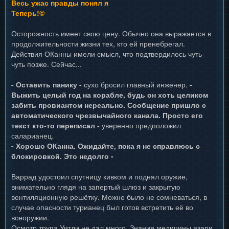
Весь ужас правды понял я
Теперь!©
Осторожность имеет свою цену. Обычно она выражается в
продолжительности жизни тех, кто ей пренебрегал.
Действия ОКанны имели смысл, что подтвердилось чуть-
чуть позже. Сейчас...
- Оставить панику -
сухо бросил главный инженер.
-
Выжить целый год на корабле, будь он хоть целиком
забить провиантом нереально. Сообщение пришло с
автоматического чрезвычайного канала. Просто его
текст кто-то переписал -
уверенно предположил
саларианец.
- Хорошо ОКанна. Ожидайте, пока я не справлюсь с
блокировкой. Это недолго -
Варрад удостоил спутницу кивком и поднял оружие,
внимательно глядя на запертый шлюз и закрытую
вентиляционную решётку. Можно было не сомневаться, в
случае опасности турианец был готов встретить её во
всеоружии.
Осмотр трупа Уитли не дал много. Знания медицины азари