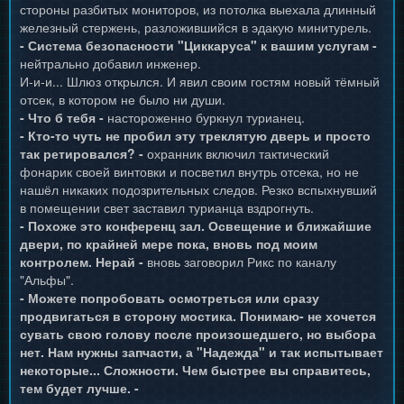
стороны разбитых мониторов, из потолка выехала длинный
железный стержень, разложившийся в эдакую минитурель.
- Система безопасности "Циккаруса" к вашим услугам -
нейтрально добавил инженер.
И-и-и... Шлюз открылся. И явил своим гостям новый тёмный
отсек, в котором не было ни души.
- Что б тебя -
настороженно буркнул турианец.
- Кто-то чуть не пробил эту треклятую дверь и просто
так ретировался? -
охранник включил тактический
фонарик своей винтовки и посветил внутрь отсека, но не
нашёл никаких подозрительных следов. Резко вспыхнувший
в помещении свет заставил турианца вздрогнуть.
- Похоже это конференц зал. Освещение и ближайшие
двери, по крайней мере пока, вновь под моим
контролем. Нерай -
вновь заговорил Рикс по каналу
"Альфы".
- Можете попробовать осмотреться или сразу
продвигаться в сторону мостика. Понимаю- не хочется
сувать свою голову после произошедшего, но выбора
нет. Нам нужны запчасти, а "Надежда" и так испытывает
некоторые... Сложности. Чем быстрее вы справитесь,
тем будет лучше. -