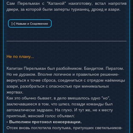
Сам Перельман с "Катаной" наизготовку, встал напротив
двери, за которой были заперты турианец, дроид и азари.
Не по плану...
Капитан Перельман был разбойником. Бандитом. Пиратом.
Но не дураком. Вполне логичное и правильное решение-
вернуться к точке сброса, соединиться с отрядом наёмницы
азари, разобраться с опасностью при минимальных
жертвах.
Как это обычно бывает, в дело вмешалось одно "но",
заключавшееся в том, что шлюз, позади команды был
автоматически задраен. На глухо. И тут же, не к месту
приятный, женский голос объявил:
- Выполнен протокол консервации.
Отсек вновь поглотила полутьма, притухших светильников-