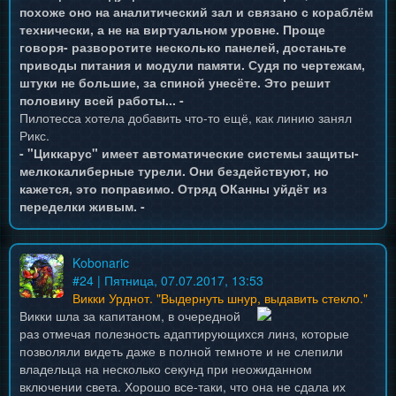
похоже оно на аналитический зал и связано с кораблём
технически, а не на виртуальном уровне. Проще
говоря- разворотите несколько панелей, достаньте
приводы питания и модули памяти. Судя по чертежам,
штуки не большие, за спиной унесёте. Это решит
половину всей работы... -
Пилотесса хотела добавить что-то ещё, как линию занял
Рикс.
- "Циккарус" имеет автоматические системы защиты-
мелкокалиберные турели. Они бездействуют, но
кажется, это поправимо. Отряд ОКанны уйдёт из
переделки живым. -
Kobonaric
#
24
| Пятница, 07.07.2017, 13:53
Викки Урднот. "Выдернуть шнур, выдавить стекло."
Викки шла за капитаном, в очередной
раз отмечая полезность адаптирующихся линз, которые
позволяли видеть даже в полной темноте и не слепили
владельца на несколько секунд при неожиданном
включении света. Хорошо все-таки, что она не сдала их